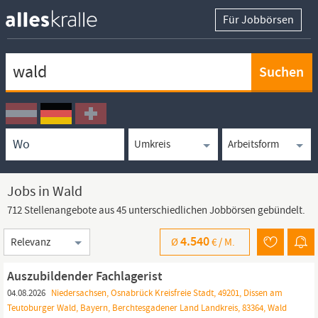
Für Jobbörsen
Keywortsuche
Ortssuche
Umkreissuche
Arbeitsform
Jobs in Wald
712 Stellenangebote aus 45 unterschiedlichen Jobbörsen gebündelt.
Sortierung
4.540
Ø
€ /
M.
Auszubildender Fachlagerist
04.08.2026
Niedersachsen, Osnabrück Kreisfreie Stadt, 49201, Dissen am
Teutoburger Wald, Bayern, Berchtesgadener Land Landkreis, 83364, Wald