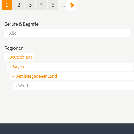
1
2
3
4
5
…
Berufe & Begriffe
+ Alle
Regionen
+ Deutschland
+ Bayern
+ Berchtesgadener Land
+ Wald