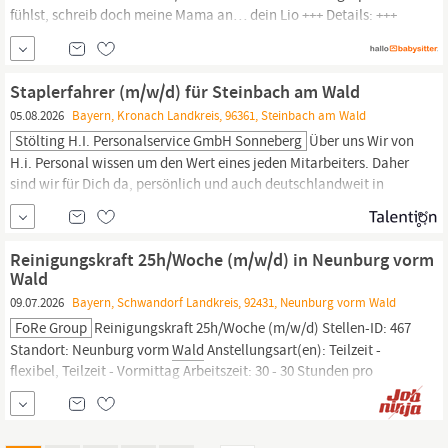
fühlst, schreib doch meine Mama an… dein Lio +++ Details: +++
Tagesmutter: Nein
Staplerfahrer (m/w/d) für Steinbach am Wald
05.08.2026
Bayern, Kronach Landkreis, 96361, Steinbach am Wald
Stölting H.i. Personalservice GmbH Sonneberg
Über uns Wir von
H.i. Personal wissen um den Wert eines jeden Mitarbeiters. Daher
sind wir für Dich da, persönlich und auch deutschlandweit in
Deiner Nähe. Wir bieten Dir eine faire Bezahlung für attraktive
Arbeitsplätze, völlig unkompliziert und flexibel. Wir suchen ab
sofort Staplerfahrer (m/w/d) für Steinbach am
Wald
. Dein Profil:
Reinigungskraft 25h/Woche (m/w/d) in Neunburg vorm
Zielorientierte...
Wald
09.07.2026
Bayern, Schwandorf Landkreis, 92431, Neunburg vorm Wald
FoRe Group
Reinigungskraft 25h/Woche (m/w/d) Stellen-ID: 467
Standort: Neunburg vorm
Wald
Anstellungsart(en): Teilzeit -
flexibel, Teilzeit - Vormittag Arbeitszeit: 30 - 30 Stunden pro
Woche Wir Suchen Dich! Du bist eine serviceorientierte
Reinigungskraft, die bereits Erfahrung im Bereich Reinigung
sammeln konnte, und hast Lust, unser Team zu verstärken?