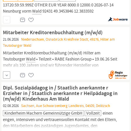
13T20:59:59.999Z OTHER EUR YEAR 8000.0 12000.0 2026-07-14
Neunburg vorm
Wald
92431 49.3453846 12.3833592
Mitarbeiter Kreditorenbuchhaltung (m/w/d)
21.06.2026
Niedersachsen, Osnabrück Kreisfreie Stadt, 49176, Hilter am
Teutoburger Wald
Mitarbeiter Kreditorenbuchhaltung (m/w/d) Hilter am
Teutoburger
Wald
• Teilzeit • RABE Fashion Group • 19.06.26 Seit
mehr als 100 Jahren sind wir führender Hersteller von
Damenoberbekleidung und unsere rund 330 Mitarbeitenden
geben mit viel Kreativität, Leidenschaft und Teamgeist alles, um
Frauen mit qualitativ hochwertiger Mode zu begeistern.
Dipl. Sozialpädagog in / Staatlich anerkannte r
Erzieher in / Staatlich anerkannte r Heilpädagog in
(m/w/d) Kinderhaus Am Wald
02.08.2026
Sachsen, Aue Schwarzenberg Landkreis, 04509, Delitzsch
Kinderheim Machern Gemeinnützige GmbH
Vollzeit
einen
engen, intensiven und vertrauensvollen Kontakt mit den Eltern,
den Mitarbeitern des zuständigen Jugendamtes, den