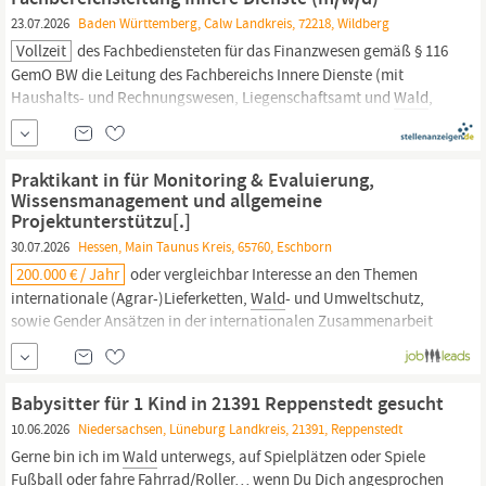
23.07.2026
Baden Württemberg, Calw Landkreis, 72218, Wildberg
Vollzeit
des Fachbediensteten für das Finanzwesen gemäß § 116
GemO BW die Leitung des Fachbereichs Innere Dienste (mit
Haushalts- und Rechnungswesen, Liegenschaftsamt und
Wald
,
Personal und Organisation sowie die Abteilung IuK)
Innerdienstliche Vertretung des Bürgermeisters die
kaufmännische Verwaltung der Eigenbetriebe Wasserversorgung,
Praktikant in für Monitoring & Evaluierung,
Abwasserentsorgung und...
Wissensmanagement und allgemeine
Projektunterstützu[.]
30.07.2026
Hessen, Main Taunus Kreis, 65760, Eschborn
200.000 € / Jahr
oder vergleichbar Interesse an den Themen
internationale (Agrar-)Lieferketten,
Wald
- und Umweltschutz,
sowie Gender Ansätzen in der internationalen Zusammenarbeit
Neben fließenden Deutschkenntnissen sind sehr gute
Englischkenntnisse in Wort und Schrift Voraussetzung für das
Praktikum Persönlich zeichnen Sie sich durch hohe
Babysitter für 1 Kind in 21391 Reppenstedt gesucht
Organisationskompetenz und...
10.06.2026
Niedersachsen, Lüneburg Landkreis, 21391, Reppenstedt
Gerne bin ich im
Wald
unterwegs, auf Spielplätzen oder Spiele
Fußball oder fahre Fahrrad/Roller… wenn Du Dich angesprochen