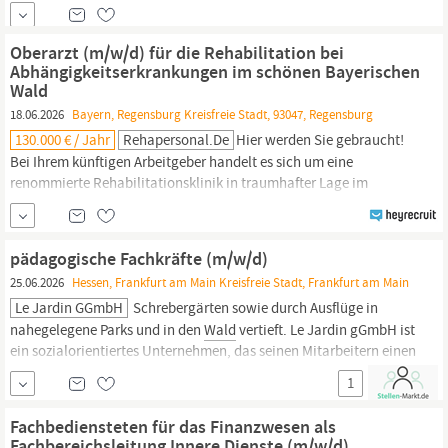
Fachdiensten sowie den Schulen unserer Kinder/Jugendlichen ein.
Die kinderheim machern GEMEINNÜTZIGE GMBH sucht für sein
Projekt KH Am
Wald
in 04509 Hohenossig eine/n Dipl.
Oberarzt (m/w/d) für die Rehabilitation bei
Sozialpädagog in / staatl. anerk. Erzieher in /
Abhängigkeitserkrankungen im schönen Bayerischen
Wald
18.06.2026
Bayern, Regensburg Kreisfreie Stadt, 93047, Regensburg
130.000 € / Jahr
Rehapersonal.de
Hier werden Sie gebraucht!
Bei Ihrem künftigen Arbeitgeber handelt es sich um eine
renommierte Rehabilitationsklinik in traumhafter Lage im
Bayrischen
Wald
. Hier wird alles dafür getan, dass sich sowohl
die Mitarbeitenden als auch die Rehabilitanden rundum
wohlfühlen. Ihre Aufgaben Medizinische und
pädagogische Fachkräfte (m/w/d)
psychotherapeutische Betreuung und Versorgung der
25.06.2026
Hessen, Frankfurt am Main Kreisfreie Stadt, Frankfurt am Main
Le Jardin GGmbH
Schrebergärten sowie durch Ausflüge in
nahegelegene Parks und in den
Wald
vertieft. Le Jardin gGmbH ist
ein sozialorientiertes Unternehmen, das seinen Mitarbeitern einen
hohen Personalschlüssel und privilegierte Arbeitsbedingungen
1
anbietet: Internationales, weltoffenes und dynamisches
Arbeitsumfeld Gehalt in Anlehnung an den TVöD, allerdings mit
Fachbediensteten für das Finanzwesen als
Fachbereichsleitung Innere Dienste (m/w/d)