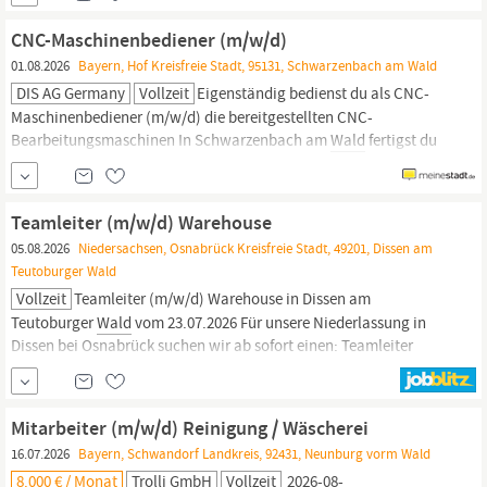
der führenden Anbieter für Zollabwicklung, sucht ab sofort einein
(m/w/d)
CNC-Maschinenbediener (m/w/d)
01.08.2026
Bayern, Hof Kreisfreie Stadt, 95131, Schwarzenbach am Wald
DIS AG Germany
Vollzeit
Eigenständig bedienst du als CNC-
Maschinenbediener (m/w/d) die bereitgestellten CNC-
Bearbeitungsmaschinen In Schwarzenbach am
Wald
fertigst du
Werkstücke innerhalb eines modern ausgestatteten
Maschinenparks Zu deinen Aufgaben gehört das einfache
Umstellen und Rüsten von Maschinen und Anlagen
Teamleiter (m/w/d) Warehouse
Werkzeugwechsel
05.08.2026
Niedersachsen, Osnabrück Kreisfreie Stadt, 49201, Dissen am
Teutoburger Wald
Vollzeit
Teamleiter (m/w/d) Warehouse in Dissen am
Teutoburger
Wald
vom 23.07.2026 Für unsere Niederlassung in
Dissen bei Osnabrück suchen wir ab sofort einen: Teamleiter
(m/w/d) Warehouse MITWIRKEN: Ihre Aufgaben Mitarbeit und
Koordination der Warehouseproduktion innerhalb eines Teams
Fachliche Führung und Einarbeitung von Mitarbeitenden
Mitarbeiter (m/w/d) Reinigung / Wäscherei
Verantwortlich für die...
16.07.2026
Bayern, Schwandorf Landkreis, 92431, Neunburg vorm Wald
8.000 € / Monat
Trolli GmbH
Vollzeit
2026-08-