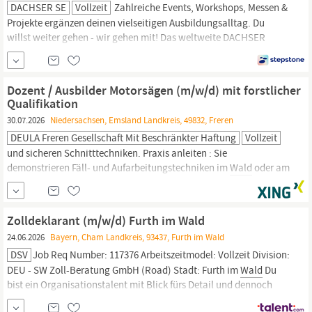
DACHSER SE
Vollzeit
Zahlreiche Events, Workshops, Messen &
Projekte ergänzen deinen vielseitigen Ausbildungsalltag. Du
willst weiter gehen - wir gehen mit! Das weltweite DACHSER
Netzwerk eröffnet dir vielfältige Möglichkeiten Unser
Gleitzeitkonto sorgt für deinen Ausgleich Tabea Sander
Consultant HR education Dissen Am Teutoburger
Wald
,
Dozent / Ausbilder Motorsägen (m/w/d) mit forstlicher
Logistikzentrum Dissen, Food...
Qualifikation
30.07.2026
Niedersachsen, Emsland Landkreis, 49832, Freren
DEULA Freren Gesellschaft Mit Beschränkter Haftung
Vollzeit
und sicheren Schnitttechniken. Praxis anleiten : Sie
demonstrieren Fäll- und Aufarbeitungstechniken im
Wald
oder am
Spannungssimulator und leiten die praktischen Übungen der
Teilnehmer an. Material pflegen : Sie übernehmen die Wartung,
Instandhaltung und Pflege der Schulungsmaschinen sowie
Zolldeklarant (m/w/d) Furth im Wald
Werkzeuge. Prüfungen abnehmen : Sie bewerten die Fähigkeiten...
24.06.2026
Bayern, Cham Landkreis, 93437, Furth im Wald
DSV
Job Req Number: 117376 Arbeitszeitmodel: Vollzeit Division:
DEU - SW Zoll-Beratung GmbH (Road) Stadt: Furth im
Wald
Du
bist ein Organisationstalent mit Blick fürs Detail und dennoch
blitzschnellem Arbeitstempo? Die SW Zoll-Beratung GmbH, einer