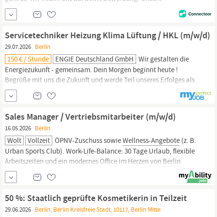
Datenschutzerklärung gibt es hier: http:/www.hotel-
berlin
.de/de/privacy-policy.html Erlebe uns uns auf unserer
Homepage, bei Facebook oder Instagram ! Über uns Hotel
Berlin,
Servicetechniker Heizung Klima Lüftung / HKL (m/w/d)
Berlin
- ein echter
Berliner,
mitten in
Berlin!
Klassisch &...
29.07.2026
Berlin
150 € / Stunde
ENGIE Deutschland GmbH
Wir gestalten die
Energiezukunft - gemeinsam. Dein Morgen beginnt heute !
Begrüße mit uns die Zukunft und werde Teil unseres Erfolges als
Servicetechniker Heizung Klima Lüftung / HKL (m/w/d) Standort:
Berlin
Kennziffer : 59870 Als Servicetechniker Heizung Klima
Lüftung / HKL (m/w/d) bist Du in
Berlin
für die Wartung und
Sales Manager / Vertriebsmitarbeiter (m/w/d)
Instandhaltung...
16.05.2026
Berlin
Wolt
Vollzeit
ÖPNV-Zuschuss sowie
Wellness-Angebote
(z. B.
Urban Sports Club). Work-Life-Balance: 30 Tage Urlaub, flexible
Arbeitszeiten und ein modernes Office im Herzen von
Berlin.
Bereit, mit uns Geschichte zu schreiben? Wir verändern nicht nur
den Handel – wir geben den Menschen Zeit für das zurück, was sie
wirklich lieben. Wenn du in einem High...
50 %: Staatlich geprüfte Kosmetikerin in Teilzeit
29.06.2026
Berlin, Berlin Kreisfreie Stadt, 10117, Berlin Mitte