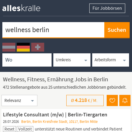
Für Jobbörsen
Keywortsuche
Ortssuche
Umkreissuche
Arbeitsform
Wellness, Fitness, Ernährung Jobs in Berlin
472 Stellenangebote aus 25 unterschiedlichen Jobbörsen gebündelt.
Sortierung
4.218
Ø
€ /
M.
Lifestyle Consultant (m/w) | Berlin-Tiergarten
28.07.2026
Berlin, Berlin Kreisfreie Stadt, 10117, Berlin Mitte
Reset
Vollzeit
unterstützt neue Routinen und verbindet Patient