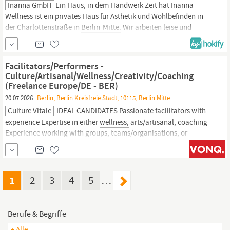
Inanna GmbH
Ein Haus, in dem Handwerk Zeit hat Inanna
Wellness
ist ein privates Haus für Ästhetik und Wohlbefinden in
der Charlottenstraße in
Berlin-Mitte.
Wir arbeiten leise und
präzise, mit feinem Handwerk und sorgfältig gewählten
Methoden, im Rhythmus unserer Gäste. Wer hier arbeitet,
gestaltet diese Haltung mit: den Menschen vor der Methode,...
Facilitators/Performers -
Culture/Artisanal/Wellness/Creativity/Coaching
(Freelance Europe/DE - BER)
20.07.2026
Berlin, Berlin Kreisfreie Stadt, 10115, Berlin Mitte
Culture Vitale
IDEAL CANDIDATES Passionate facilitators with
experience Expertise in either
wellness,
arts/artisanal, coaching
Experience working with groups, teams/organisations, or
individuals Have the relevant legal right to work independently
(freelancer, company etc.) APPLICATION PROCESS You can see
more details on and apply here:
1
2
3
4
5
…
Berufe & Begriffe
+ Alle