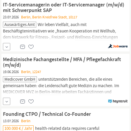
Team mit echtem Zusammenhalt Strukturiertes Onboarding,...
IT-Servicemanagerin oder IT-Servicemanager (m/w/d)
mit Schwerpunkt SAP
23.07.2026
Berlin, Berlin Kreisfreie Stadt, 10117
Auswärtiges Amt
Wir leben Vielfalt, auch mit
Beschäftigteninitiativen wie „frauen Kooperation mit Wellhub,
dem Netzwerk für Fitness-, Freizeit- und
Wellness-Einrichtungen
Wir übernehmen die Kosten für Ihren Umzug innerhalb
Deutschlands nach
Berlin
und beraten bei der Wohnungssuche.
Das macht Sie als Person aus Hohe Flexibilität im Rahmen eines
Medizinische Fachangestellte / MFA / Pflegefachkraft
sich...
(m/w/d)
19.06.2026
Berlin, 12247
Medicover GmbH
unterstützenden Bereichen, die alle eines
gemeinsam haben: die Leidenschaft gute Medizin zu machen. Im
MEDICOVER MVZ in
Berlin-Mitte
arbeiten Fachärztinnen und
Fachärzte aus den Bereichen Innere Medizin, Allgemeinmedizin,
Endokrinologie, Diabetologie, Andrologie, Kinderendokrinologie
und – diabetologie, Rheumatologie, Hämostaseologie und
Founding CTPO / Technical Co-Founder
Sportmedizin...
13.07.2026
Berlin
100.000 € / Jahr
health‑related data requires careful