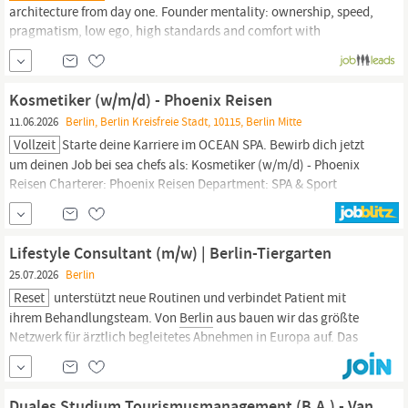
architecture from day one. Founder mentality: ownership, speed,
pragmatism, low ego, high standards and comfort with
ambiguity. Genuine empathy for women s health and alignment
with an evidence‑based, non‑judgmental product ethos.
EU‑based, with
Berlin/DACH
strongly preferred, and able to meet
Kosmetiker (w/m/d) - Phoenix Reisen
in person regularly...
11.06.2026
Berlin, Berlin Kreisfreie Stadt, 10115, Berlin Mitte
Vollzeit
Starte deine Karriere im OCEAN SPA. Bewirb dich jetzt
um deinen Job bei sea chefs als: Kosmetiker (w/m/d) - Phoenix
Reisen Charterer: Phoenix Reisen Department: SPA & Sport
FERNWEH? Du liebst das Meer und möchtest unsere Gäste
begeistern? OCEAN SPA steht für außergewöhnliche
Wellness-
Erlebnisse
auf hoher See.
Lifestyle Consultant (m/w) | Berlin-Tiergarten
25.07.2026
Berlin
Reset
unterstützt neue Routinen und verbindet Patient mit
ihrem Behandlungsteam. Von
Berlin
aus bauen wir das größte
Netzwerk für ärztlich begleitetes Abnehmen in Europa auf. Das
Reset-Protokoll und unsere Technologie schaffen dabei einen
gemeinsamen Behandlungsstandard für jeden Standort.
Aufgaben Du führst die Erstgespräche und Beratungen mit
Duales Studium Tourismusmanagement (B.A.) - Van