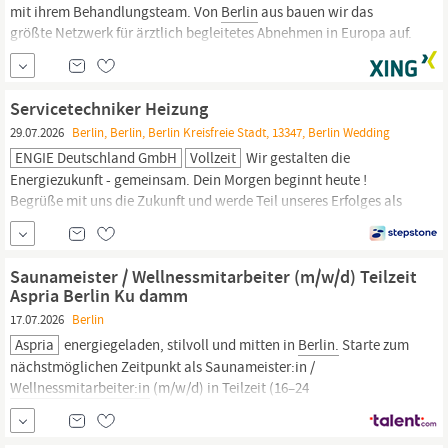
mit ihrem Behandlungsteam. Von
Berlin
aus bauen wir das
größte Netzwerk für ärztlich begleitetes Abnehmen in Europa auf.
Das Reset-Protokoll und unsere Technologie schaffen dabei einen
gemeinsamen Behandlungsstandard für jeden Standort.
Aufgaben Du führst die Erstgespräche und Beratungen mit
Servicetechniker Heizung
Patienten in unserer Flagship-Praxis in
Berlin.
29.07.2026
Berlin, Berlin, Berlin Kreisfreie Stadt, 13347, Berlin Wedding
ENGIE Deutschland GmbH
Vollzeit
Wir gestalten die
Energiezukunft - gemeinsam. Dein Morgen beginnt heute !
Begrüße mit uns die Zukunft und werde Teil unseres Erfolges als
Servicetechniker Heizung Klima Lüftung / HKL (m/w/d) Standort:
Berlin
Kennziffer : 59870 Als Servicetechniker Heizung Klima
Lüftung / HKL (m/w/d) bist Du in
Berlin
für die Wartung und
Saunameister / Wellnessmitarbeiter (m/w/d) Teilzeit
Instandhaltung...
Aspria Berlin Ku damm
17.07.2026
Berlin
Aspria
energiegeladen, stilvoll und mitten in
Berlin.
Starte zum
nächstmöglichen Zeitpunkt als Saunameister:in /
Wellnessmitarbeiter:in
(m/w/d) in Teilzeit (16–24
Stunden/Woche). Was Dich bei Aspria erwartet Jahresvertrag –
Perspektive auf langfristige Zusammenarbeit Multikulturelles