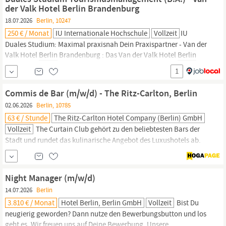
Patienten in unserer Flagship-Praxis in
Berlin.
der Valk Hotel Berlin Brandenburg
18.07.2026
Berlin, 10247
250 € / Monat
IU Internationale Hochschule
Vollzeit
IU
Duales Studium: Maximal praxisnah Dein Praxispartner - Van der
Valk Hotel
Berlin
Brandenburg : Das Van der Valk Hotel
Berlin
Brandenburg ist ein modernes 4-Sterne-Superior-Hotel mit 270
1
Zimmern und Suiten, einem Restaurant, Veranstaltungsräumen
für bis zu 1.500 Personen sowie einem
Wellness-
und
Commis de Bar (m/w/d) - The Ritz-Carlton, Berlin
Fitnessbereich.
02.06.2026
Berlin, 10785
63 € / Stunde
The Ritz-Carlton Hotel Company (Berlin) GmbH
Vollzeit
The Curtain Club gehört zu den beliebtesten Bars der
Stadt und rundet das kulinarische Angebot des Luxushotels ab.
Wer entspannen und abschalten möchte, kann dies in der
eleganten
Wellness-Einrichtung
oder der exklusiven Club Lounge
auf der 10. Etage tun. Weitere Informationen können Sie unter
Night Manager (m/w/d)
www.ritzcarlton.de/
berlin
finden, oder...
14.07.2026
Berlin
3.810 € / Monat
Hotel Berlin, Berlin GmbH
Vollzeit
Bist Du
neugierig geworden? Dann nutze den Bewerbungsbutton und los
geht es. Wir freuen uns auf Deine Bewerbung. Unsere