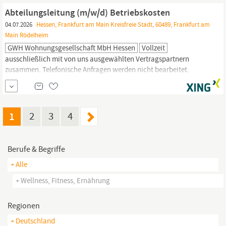
Team Spirit : Flache Hierarchien mit Support auf allen Ebenen,
Abteilungsleitung (m/w/d) Betriebskosten
04.07.2026
Hessen, Frankfurt am Main Kreisfreie Stadt, 60489, Frankfurt am
Main Rödelheim
GWH Wohnungsgesellschaft MbH Hessen
Vollzeit
ausschließlich mit von uns ausgewählten Vertragspartnern
zusammen. Telefonische Anfragen werden nicht bearbeitet.
Bewerberprofile, die uns ohne Auftrag zugesendet werden,
werden ungesehen gelöscht. Fremde AGB werden nicht
akzeptiert. GWH Wohnungsgesellschaft mbH Hessen |
Westerbachstr. 33 | 60489
Frankfurt
am
Main
|...
1
2
3
4
Berufe & Begriffe
+ Alle
+ Wellness, Fitness, Ernährung
Regionen
+ Deutschland