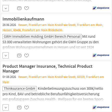
Förderung einer EGYM Wellpass Mitgliedschaft für Sport und
Wellness.
Reisekostenerstattung in Höhe von bis zu 0,66 EUR pro
Kilometer bei Dienstfahrten mit dem privaten PKW. Bei der
Immobilienkaufmann
Wohnungssuche
28.06.2026
Hessen, Frankfurt am Main Kreisfreie Stadt, Frankfurt am Main,
Hessen, 60486, Frankfurt am Main Rödelheim
GWH Immobilien Holding GmbH Bereich Personal
Mit rund
53.000 verwalteten Wohnungen gehört die GWH Gruppe zu den
größten Wohnungsunternehmen in Hessen und ist seit 1924
erfolgreich
am
Markt. Unser Hauptgeschäft ist es, Menschen
Räume zum Leben zu geben, unsere Kerntätigkeit liegt deshalb in
der Bestandsverwaltung und -entwicklung. Bei uns sind zwischen
Product Manager Insurance, Technical Product
Hannover und Karlsruhe, Dresden und Neuss mehr...
Manager
07.08.2026
Hessen, Frankfurt am Main Kreisfreie Stadt, 60329, Frankfurt am
Main
Thinksurance GmbH
Kinderbetreuungszuschuss von 300€/netto
pro Kind, BAV und betriebliche Berufsunfähigkeitsversicherung
mit großzügigem Zuschuss Health : Wellpass für ein breites Sport-
&
Wellnessangebot
deutschlandweit Growth : Umfangreiches
Onboarding in alle Bereiche, regelmäßiges Feedback & Coaching