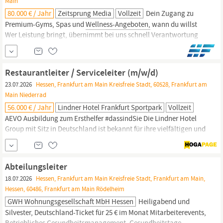
Main
80.000 € / Jahr
Zeitsprung Media
Vollzeit
Dein Zugang zu
Premium-Gyms, Spas und
Wellness-Angeboten,
wann du willst
Wer Leistung bringt, übernimmt bei uns schnell Verantwortung
Karrieresystem: Vom Trainee bis zum Teamlead, mit klaren
Kriterien Unser Anspruch: Aus jedem Trainee wird ein fester Teil
unseres Teams Übernahme in eine Festanstellung nach der
Restaurantleiter / Serviceleiter (m/w/d)
Traineephase Strukturierte Einarbeitung mit
23.07.2026
Hessen, Frankfurt am Main Kreisfreie Stadt, 60528, Frankfurt am
Main Niederrad
56.000 € / Jahr
Lindner Hotel Frankfurt Sportpark
Vollzeit
AEVO Ausbildung zum Ersthelfer #dassindSie Die Lindner Hotel
Group mit Sitz in Deutschland ist bekannt für ihre vielfältigen und
anspruchsvollen Häuser. Mit mehr als 30 Hotels & Resorts im In-
und Ausland bietet die Lindner Hotel Group ihren Gästen ein
breites Spektrum an Übernachtungsmöglichkeiten, von stilvollen
Abteilungsleiter
Stadthotels bis hin zu idyllischen
Wellness-Resorts.
18.07.2026
Hessen, Frankfurt am Main Kreisfreie Stadt, Frankfurt am Main,
Hessen, 60486, Frankfurt am Main Rödelheim
GWH Wohnungsgesellschaft MbH Hessen
Heiligabend und
Silvester, Deutschland-Ticket für 25 € im Monat Mitarbeiterevents,
Betriebliches Gesundheitsmanagement, Gesundheitstage,