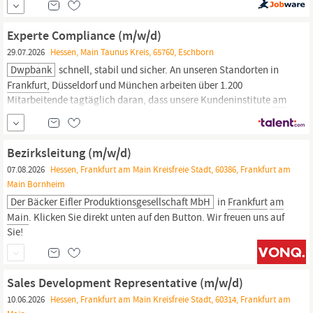
Menschen in
Frankfurt.
Damit unsere Fahrgäste auch bei
Baustellen, Veranstaltungen oder Betriebsstörungen jederzeit...
Experte Compliance (m/w/d)
29.07.2026
Hessen, Main Taunus Kreis, 65760, Eschborn
Dwpbank
schnell, stabil und sicher. An unseren Standorten in
Frankfurt,
Düsseldorf und München arbeiten über 1.200
Mitarbeitende tagtäglich daran, dass unsere Kundeninstitute
am
Finanzplatz Deutschland erfolgreicher sind. Unser Anspruch: Erste
Wahl für Wertpapierservices zu sein. Lass uns diese spannende
Herausforderung gemeinsam angehen! ;...
Bezirksleitung (m/w/d)
07.08.2026
Hessen, Frankfurt am Main Kreisfreie Stadt, 60386, Frankfurt am
Main Bornheim
Der Bäcker Eifler Produktionsgesellschaft MbH
in
Frankfurt
am
Main
. Klicken Sie direkt unten auf den Button. Wir freuen uns auf
Sie!
Sales Development Representative (m/w/d)
10.06.2026
Hessen, Frankfurt am Main Kreisfreie Stadt, 60314, Frankfurt am