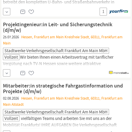
betreibt den kompletten U-Bahn- und Straßenbahnverkehr in
Frankfurt.
Auf 9 U-Bahn- und 10 Straßenbahn-Linien sorgen rund
1
400 Schienenfahrzeuge für umfassende Mobilität. Über 3...
Projektingenieur:in Leit- und Sicherungstechnik
(d/m/w)
25.07.2026
Hessen, Frankfurt am Main Kreisfreie Stadt, 60311, Frankfurt am
Main
Stadtwerke Verkehrsgesellschaft Frankfurt Am Main MbH
Vollzeit
Wir bieten Ihnen einen Arbeitsvertrag mit tariflicher
Vergütung nach TV-N Hessen sowie weitere attraktive
Zusatzleistungen: Freuen Sie sich auf eine Jahressonderzahlung,
eine Leistungsprämie, unsere betriebliche Altersvorsorge
(Zusatzversorgungskasse der Stadt
Frankfurt
am
Main
) – und
Mitarbeiter:in strategische Fahrgastinformation und
(selbstverständlich)
Projekte (d/m/w)
02.08.2026
Hessen, Frankfurt am Main Kreisfreie Stadt, 60311, Frankfurt am
Main Altstadt
Stadtwerke Verkehrsgesellschaft Frankfurt Am Main MbH
Vollzeit
vielfältigen Teams und arbeiten Sie mit uns an der
Mobilität
Frankfurts!
IHRE AUFGABEN Die Verkehrsgesellschaft
Frankfurt
am
Main
mbH (VGF) bewegt täglich hunderttausende