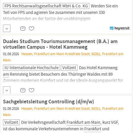
FPS Rechtsanwaltsgesellschaft MbH & Co. KG
Werden Sie ein
Teil von FPS und agieren Sie zusammen mit unseren 330
Mitarbeitenden an der Spitze der unabhängigen
Wirtschaftskanzleien Deutschlands. Verstärken Sie unser Team in
Frankfurt
zum nächstmöglichen Zeitpunkt als Rechtsanwalt
(m/w/d) für Gesellschaftsrecht / M&A. Ihre Tätigkeiten Fundierte
Duales Studium Tourismusmanagement (B.A.) am
Beratung bei (inter-)nationalen
virtuellen Campus - Hotel Kammweg
01.08.2026
Hessen, Frankfurt am Main Kreisfreie Stadt, 60261, Frankfurt am
Main
IU Internationale Hochschule
Vollzeit
Das Hotel Kammweg
am
Rennsteig bietet Besuchern des Thüringer Waldes mit 89
Zimmern modernen Komfort und ist der ideale Ausgangspunkt für
Wanderer, Aktivurlauber und Naturliebhaber, denn es liegt direkt
am
berühmten Wanderparadies Rennsteig, inmitten einer
grandiosen Kulisse. 2022 bekam unser Hotel Kammweg
am
Sachgebietsleitung Controlling (d/m/w)
Rennsteig im Bereich
Wellness
ein Upgrade:
01.08.2026
Hessen, Frankfurt am Main Kreisfreie Stadt, 60311, Frankfurt am
Main
Vollzeit
Die Verkehrsgesellschaft
Frankfurt
am
Main
, kurz VGF,
ist das kommunale Verkehrsunternehmen in
Frankfurt
und