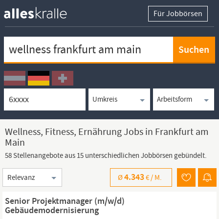
Für Jobbörsen
Keywortsuche
Ortssuche
Umkreissuche
Arbeitsform
Wellness, Fitness, Ernährung Jobs in Frankfurt am
Main
58 Stellenangebote aus 15 unterschiedlichen Jobbörsen gebündelt.
Sortierung
4.343
Ø
€ /
M.
Senior Projektmanager (m/w/d)
Gebäudemodernisierung