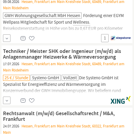
09.08.2026
Hessen, Frankfurt am Main Kreisfreie Stadt, 60489, Frankfurt am
Main Rödelheim
GWH Wohnungsgesellschaft MbH Hessen
Förderung einer EGYM
Wellpass Mitgliedschaft für Sport und
Wellness.
Reisekostenerstattung in Höhe von bis zu 0,67 EUR pro Kilometer
bei Dienstfahrten mit dem privaten PKW. Bei der Wohnungssuche
1
können wir Sie unterstützen. Technische Führung;Real
Estate;Ergebnisorientiert;Architektur;Hoch- und Tiefbau;Real
Techniker / Meister SHK oder Ingenieur (m/w/d) als
Estate;Bauvorhaben;Kommunikation;MS Excel...
Anlagenmanager Heizwerke & Wärmeversorgung
17.07.2026
Hessen, Frankfurt am Main Kreisfreie Stadt, 60489, Frankfurt am
Main Rödelheim
25 € / Stunde
Systeno GmbH
Vollzeit
Die Systeno GmbH ist
Spezialist für Energieeffizienz und Wärmeversorgung im
Konzernverbund der GWH Immobiliengruppe. Wir beliefern rund
20.000 Haushalte mit Wärme zur Raumbeheizung und
Trinkwassererwärmung. Dabei legen wir großen Wert auf
wirtschaftliche und ökologische Nachhaltigkeit. Standort unseres
Rechtsanwalt (m/w/d) Gesellschaftsrecht / M&A,
Unternehmens ist die wachstumsstarke Rhein-
Main
-Region mit
Frankfurt
Firmensitz in
Frankfurt
am
Main
24.07.2026
Hessen, Frankfurt am Main Kreisfreie Stadt, 60322, Frankfurt am
Main