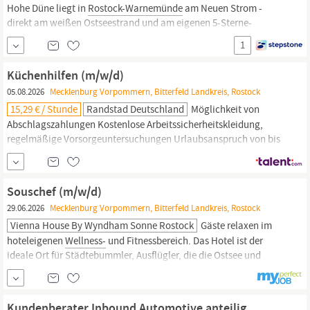
Hohe Düne liegt in
Rostock-Warnemünde
am Neuen Strom -
direkt am weißen Ostseestrand und am eigenen 5-Sterne-
Yachthafen Hohe Düne mit 920 Liegeplätzen. Auf der Landzunge
1
Hohe Düne erwartet Sie das Yachting & SPA Resort mit 368
Zimmern und Suiten, dem paradiesischen HOHE DÜNE SPA, 11
Küchenhilfen (m/w/d)
Bars und Restaurants, einer Shopping-Passage...
05.08.2026
Mecklenburg Vorpommern, Bitterfeld Landkreis, Rostock
15,29 € / Stunde
Randstad Deutschland
Möglichkeit von
Abschlagszahlungen Kostenlose Arbeitssicherheitskleidung,
regelmäßige Vorsorgeuntersuchungen Urlaubsanspruch von bis
zu 30 Tagen im Jahr Umfangreiche Sozialleistungen, inklusive
Weihnachts- und Urlaubsgeld Vergünstigungen bei Sport-,
Freizeit- und
Wellness-Einrichtungen
Souschef (m/w/d)
29.06.2026
Mecklenburg Vorpommern, Bitterfeld Landkreis, Rostock
Vienna House By Wyndham Sonne Rostock
Gäste relaxen im
hoteleigenen
Wellness-
und Fitnessbereich. Das Hotel ist der
ideale Ort für Städtebummler, Ausflügler, die die Ostsee und
Warnemünde erkunden wollen sowie für Geschäftsreisende. Zur
Verstärkung unseres Teams, suchen wir dich ab: Ab sofort als
Sous Chef (m&NoBreak;&NoBreak;d). Anstellungsart: Vollzeit
Kundenberater Inbound Automotive anteilig