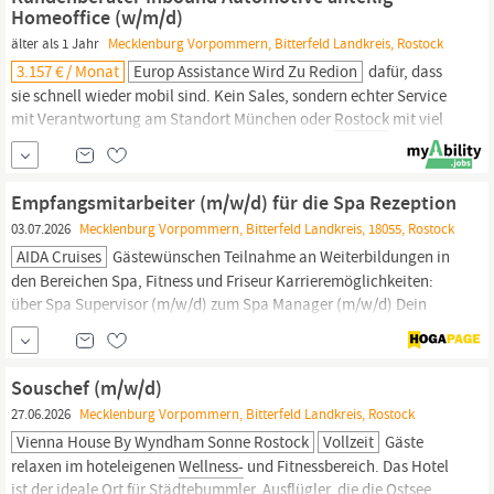
Leitender Koch im a la...
Homeoffice (w/m/d)
älter als 1 Jahr
Mecklenburg Vorpommern, Bitterfeld Landkreis, Rostock
3.157 € / Monat
Europ Assistance Wird Zu Redion
dafür, dass
sie schnell wieder mobil sind. Kein Sales, sondern echter Service
mit Verantwortung am Standort München oder
Rostock
mit viel
Homeoffice. Deine Aufgaben: Du nimmst telefonische
Kundenanliegen rund um Pannenhilfe, Abschleppservice oder
Mietwagenorganisation sowie zur Haus- oder
Empfangsmitarbeiter (m/w/d) für die Spa Rezeption
Familienversicherung an Du koordinierst Hilfsmaßnahmen
03.07.2026
Mecklenburg Vorpommern, Bitterfeld Landkreis, 18055, Rostock
AIDA Cruises
Gästewünschen Teilnahme an Weiterbildungen in
den Bereichen Spa, Fitness und Friseur Karrieremöglichkeiten:
über Spa Supervisor (m/w/d) zum Spa Manager (m/w/d) Dein
bisheriger Kurs Ausbildung sowie erste Berufserfahrung im
Bereich Spa und
Wellness,
vorzugsweise als Empfangsmitarbeiter
(m/w/d) in der
Wellness-Hotellerie
Idealerweise...
Souschef (m/w/d)
27.06.2026
Mecklenburg Vorpommern, Bitterfeld Landkreis, Rostock
Vienna House By Wyndham Sonne Rostock
Vollzeit
Gäste
relaxen im hoteleigenen
Wellness-
und Fitnessbereich. Das Hotel
ist der ideale Ort für Städtebummler, Ausflügler, die die Ostsee