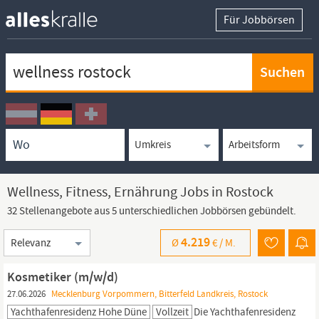
Für Jobbörsen
Keywortsuche
Ortssuche
Umkreissuche
Arbeitsform
Wellness, Fitness, Ernährung Jobs in Rostock
32 Stellenangebote aus 5 unterschiedlichen Jobbörsen gebündelt.
Sortierung
4.219
Ø
€ /
M.
Kosmetiker (m/w/d)
27.06.2026
Mecklenburg Vorpommern, Bitterfeld Landkreis, Rostock
Yachthafenresidenz Hohe Düne
Vollzeit
Die Yachthafenresidenz