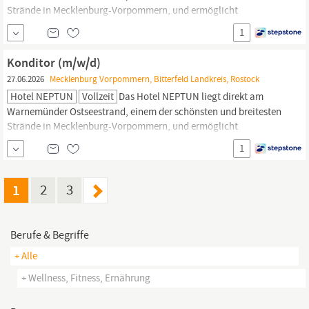
Strände in Mecklenburg-Vorpommern, und ermöglicht
einzigartige Ausblicke, nicht nur für unsere Gäste. Aus allen 338
1
Zimmern, den Restaurants, Bars sowie dem Tagungs- und
Wellnessbereich
genießen Sie einen fantastischen und
Konditor (m/w/d)
unvergleichlichen Blick auf die Ostsee...
27.06.2026
Mecklenburg Vorpommern, Bitterfeld Landkreis, Rostock
Hotel NEPTUN
Vollzeit
Das Hotel NEPTUN liegt direkt am
Warnemünder Ostseestrand, einem der schönsten und breitesten
Strände in Mecklenburg-Vorpommern, und ermöglicht
einzigartige Ausblicke, nicht nur für unsere Gäste. Aus allen 338
1
Zimmern, den Restaurants, Bars sowie dem Tagungs- und
Wellnessbereich
genießen Sie einen fantastischen und
unvergleichlichen Blick auf die Ostsee...
1
2
3
Berufe & Begriffe
+ Alle
+ Wellness, Fitness, Ernährung