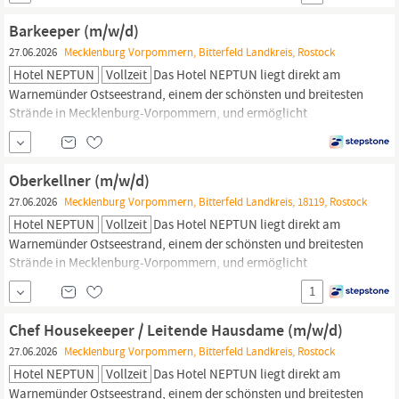
Zimmern, den Restaurants, Bars sowie dem Tagungs- und
Wellnessbereich
genießen Sie einen fantastischen und
Barkeeper (m/w/d)
unvergleichlichen Blick auf die Ostsee...
27.06.2026
Mecklenburg Vorpommern, Bitterfeld Landkreis, Rostock
Hotel NEPTUN
Vollzeit
Das Hotel NEPTUN liegt direkt am
Warnemünder Ostseestrand, einem der schönsten und breitesten
Strände in Mecklenburg-Vorpommern, und ermöglicht
einzigartige Ausblicke, nicht nur für unsere Gäste. Aus allen 338
Zimmern, den Restaurants, Bars sowie dem Tagungs- und
Wellnessbereich
genießen Sie einen fantastischen und
Oberkellner (m/w/d)
unvergleichlichen Blick auf die Ostsee...
27.06.2026
Mecklenburg Vorpommern, Bitterfeld Landkreis, 18119, Rostock
Hotel NEPTUN
Vollzeit
Das Hotel NEPTUN liegt direkt am
Warnemünder Ostseestrand, einem der schönsten und breitesten
Strände in Mecklenburg-Vorpommern, und ermöglicht
einzigartige Ausblicke, nicht nur für unsere Gäste. Aus allen 338
1
Zimmern, den Restaurants, Bars sowie dem Tagungs- und
Wellnessbereich
genießen Sie einen fantastischen und
Chef Housekeeper / Leitende Hausdame (m/w/d)
unvergleichlichen Blick auf die Ostsee...
27.06.2026
Mecklenburg Vorpommern, Bitterfeld Landkreis, Rostock
Hotel NEPTUN
Vollzeit
Das Hotel NEPTUN liegt direkt am
Warnemünder Ostseestrand, einem der schönsten und breitesten