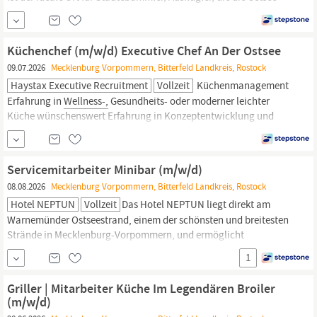
und Warnemünde erkunden wollen sowie für Geschäftsreisende.
Zur Verstärkung unseres Teams, suchen wir dich ab: Ab sofort als
Sous Chef (m&NoBreak;&NoBreak;d). Anstellungsart: Vollzeit
Küchenchef (m/w/d) Executive Chef An Der Ostsee
Leitender Koch im a la...
09.07.2026
Mecklenburg Vorpommern, Bitterfeld Landkreis, Rostock
Haystax Executive Recruitment
Vollzeit
Küchenmanagement
Erfahrung in
Wellness-,
Gesundheits- oder moderner leichter
Küche wünschenswert Erfahrung in Konzeptentwicklung und
Veränderungsprozessen Kenntnisse digitaler Küchensteuerung
(Warenwirtschaft, Rezeptur-Tools) Sie verfügen über eine
erfolgreich abgeschlossene Ausbildung und bereits mehrjährige
Servicemitarbeiter Minibar (m/w/d)
Erfahrung im
08.08.2026
Mecklenburg Vorpommern, Bitterfeld Landkreis, Rostock
Hotel NEPTUN
Vollzeit
Das Hotel NEPTUN liegt direkt am
Warnemünder Ostseestrand, einem der schönsten und breitesten
Strände in Mecklenburg-Vorpommern, und ermöglicht
einzigartige Ausblicke, nicht nur für unsere Gäste. Aus allen 338
1
Zimmern, den Restaurants, Bars sowie dem Tagungs- und
Wellnessbereich
genießen Sie einen fantastischen und
Griller | Mitarbeiter Küche Im Legendären Broiler
unvergleichlichen Blick auf die Ostsee...
(m/w/d)