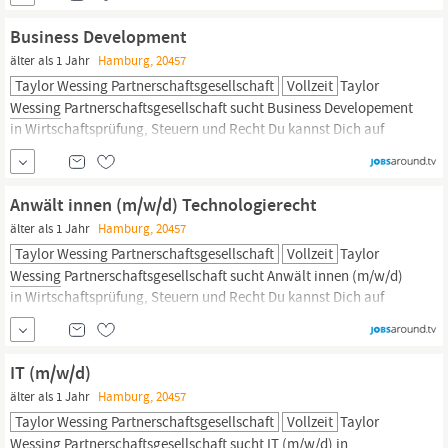
Mehr als 30 Tage Urlaub, Weiterbildungsmöglichkeiten,
Auslandsaufenthalte Wir bieten Wir sind mit über 60 Anwältinnen
Business Development
und Anwälten eine der größten...
älter als 1 Jahr
Hamburg, 20457
Taylor Wessing Partnerschaftsgesellschaft
Vollzeit
Taylor
Wessing
Partnerschaftsgesellschaft sucht Business Developement
in Wirtschaftsprüfung, Steuern und Recht Du kannst Dich auf
folgende Benefits freuen: Home Office, Flexible Arbeitszeiten,
Deutschlandticket, Weiterbildungsmöglichkeiten,
Fitnessangebote Wir bieten - flexible Arbeitszeiten -
Anwält innen (m/w/d) Technologierecht
Deutschlandticket - Fitnessangebote - Corporate Benefits Wir...
älter als 1 Jahr
Hamburg, 20457
Taylor Wessing Partnerschaftsgesellschaft
Vollzeit
Taylor
Wessing
Partnerschaftsgesellschaft sucht Anwält innen (m/w/d)
in Wirtschaftsprüfung, Steuern und Recht Du kannst Dich auf
folgende Benefits freuen: Mobiles Arbeiten, Flexible Arbeitszeiten,
Mehr als 30 Tage Urlaub, Weiterbildungsmöglichkeiten,
Auslandsaufenthalte Wir bieten Gipfelstürmer:in, Mitgestalter:in,
IT (m/w/d)
Verantwortungsträger:in:
älter als 1 Jahr
Hamburg, 20457
Taylor Wessing Partnerschaftsgesellschaft
Vollzeit
Taylor
Wessing
Partnerschaftsgesellschaft sucht IT (m/w/d) in