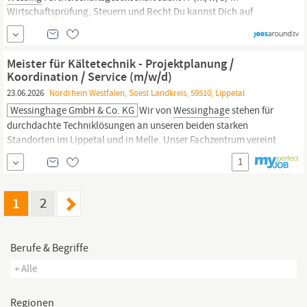
Wirtschaftsprüfung, Steuern und Recht Du kannst Dich auf
folgende Benefits freuen: Home Office, Flexible Arbeitszeiten,
Deutschlandticket, Weiterbildungsmöglichkeiten,
Fitnessangebote Wir bieten Wir bieten Ihnen eine unbefristete
Meister für Kältetechnik - Projektplanung /
Stelle als Mitarbeiter IT (w/m/d)
Koordination / Service (m/w/d)
23.06.2026
Nordrhein Westfalen, Soest Landkreis, 59510, Lippetal
Wessinghage GmbH & Co. KG
Wir von
Wessinghage
stehen für
durchdachte Techniklösungen an unseren beiden starken
Standorten im Lippetal und in Melle. Unser Fachzentrum vereint
die Kompetenzen in der Kälte- und Klimatechnik, Elektrotechnik
1
sowie im SHK-Bereich und in der Melk- und Fütterungstechnik.
Unser Fokus liegt auf der Effizienzsteigerung durch moderne
Systeme und...
1
2
Berufe & Begriffe
+ Alle
Regionen