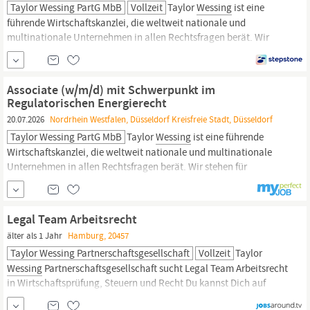
Taylor Wessing PartG MbB
Vollzeit
Taylor
Wessing
ist eine
führende Wirtschaftskanzlei, die weltweit nationale und
multinationale Unternehmen in allen Rechtsfragen berät. Wir
stehen für exzellente Rechtsberatung, tiefgründig, in aller Breite
und dennoch auf den Punkt. Mit unserem Leitgedanken
„Challenge expectation, together“ verpflichten wir uns, das
Associate (w/m/d) mit Schwerpunkt im
Erwartbare zu hinterfragen und
Regulatorischen Energierecht
20.07.2026
Nordrhein Westfalen, Düsseldorf Kreisfreie Stadt, Düsseldorf
Taylor Wessing PartG MbB
Taylor
Wessing
ist eine führende
Wirtschaftskanzlei, die weltweit nationale und multinationale
Unternehmen in allen Rechtsfragen berät. Wir stehen für
exzellente Rechtsberatung, tiefgründig, in aller Breite und
dennoch auf den Punkt. Mit unserem Leitgedanken „Challenge
expectation, together“ verpflichten wir uns, das Erwartbare zu
Legal Team Arbeitsrecht
hinterfragen und
älter als 1 Jahr
Hamburg, 20457
Taylor Wessing Partnerschaftsgesellschaft
Vollzeit
Taylor
Wessing
Partnerschaftsgesellschaft sucht Legal Team Arbeitsrecht
in Wirtschaftsprüfung, Steuern und Recht Du kannst Dich auf
folgende Benefits freuen: Mobiles Arbeiten, Flexible Arbeitszeiten,