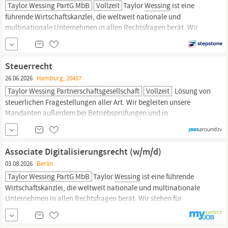
Taylor Wessing PartG MbB
Vollzeit
Taylor
Wessing
ist eine
führende Wirtschaftskanzlei, die weltweit nationale und
multinationale Unternehmen in allen Rechtsfragen berät. Wir
stehen für exzellente Rechtsberatung, tiefgründig, in aller Breite
und dennoch auf den Punkt. Mit unserem Leitgedanken
„Challenge expectation, together“ verpflichten wir uns, das
Steuerrecht
Erwartbare zu hinterfragen und
26.06.2026
Hamburg, 20457
Taylor Wessing Partnerschaftsgesellschaft
Vollzeit
Lösung von
steuerlichen Fragestellungen aller Art. Wir begleiten unsere
Mandanten außerdem bei Betriebsprüfungen und in
Finanzgerichtsverfahren. Dabei arbeiten wir eng mit unseren
Kolleginnen und Kollegen aus den anderen Rechtsgebieten sowie
mit den anderen Kanzleien des Taylor
Wessing-Verbunds
Associate Digitalisierungsrecht (w/m/d)
zusammen. - Mobiles Arbeiten - Vertrauensurlaub -
03.08.2026
Berlin
Taylor Wessing PartG MbB
Taylor
Wessing
ist eine führende
Wirtschaftskanzlei, die weltweit nationale und multinationale
Unternehmen in allen Rechtsfragen berät. Wir stehen für
exzellente Rechtsberatung, tiefgründig, in aller Breite und
dennoch auf den Punkt. Mit unserem Leitgedanken „Challenge