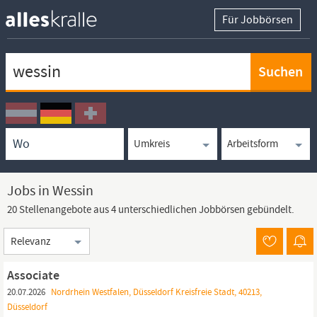
Für Jobbörsen
Keywortsuche
Ortssuche
Umkreissuche
Arbeitsform
Jobs in Wessin
20 Stellenangebote aus 4 unterschiedlichen Jobbörsen gebündelt.
Sortierung
Associate
20.07.2026
Nordrhein Westfalen, Düsseldorf Kreisfreie Stadt, 40213,
Düsseldorf