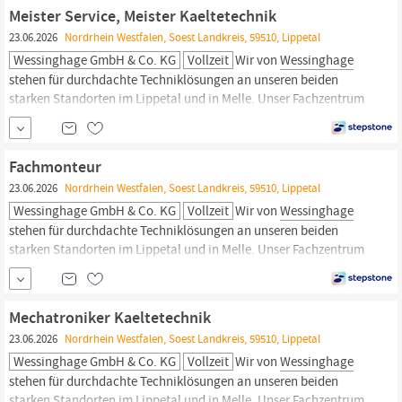
expectation, together“ verpflichten wir uns, das Erwartbare zu
Meister Service, Meister Kaeltetechnik
hinterfragen und
23.06.2026
Nordrhein Westfalen, Soest Landkreis, 59510, Lippetal
Wessinghage GmbH & Co. KG
Vollzeit
Wir von
Wessinghage
stehen für durchdachte Techniklösungen an unseren beiden
starken Standorten im Lippetal und in Melle. Unser Fachzentrum
vereint die Kompetenzen in der Kälte- und Klimatechnik,
Elektrotechnik sowie im SHK-Bereich und in der Melk- und
Fütterungstechnik. Unser Fokus liegt auf der Effizienzsteigerung
Fachmonteur
durch moderne Systeme und...
23.06.2026
Nordrhein Westfalen, Soest Landkreis, 59510, Lippetal
Wessinghage GmbH & Co. KG
Vollzeit
Wir von
Wessinghage
stehen für durchdachte Techniklösungen an unseren beiden
starken Standorten im Lippetal und in Melle. Unser Fachzentrum
vereint die Kompetenzen in der Kälte- und Klimatechnik,
Elektrotechnik sowie im SHK-Bereich und in der Melk- und
Fütterungstechnik. Unser Fokus liegt auf der Effizienzsteigerung
Mechatroniker Kaeltetechnik
durch moderne Systeme und...
23.06.2026
Nordrhein Westfalen, Soest Landkreis, 59510, Lippetal
Wessinghage GmbH & Co. KG
Vollzeit
Wir von
Wessinghage
stehen für durchdachte Techniklösungen an unseren beiden
starken Standorten im Lippetal und in Melle. Unser Fachzentrum