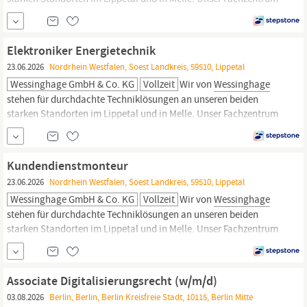
vereint die Kompetenzen in der Kälte- und Klimatechnik,
Elektrotechnik sowie im SHK-Bereich und in der Melk- und
Fütterungstechnik. Unser Fokus liegt auf der Effizienzsteigerung
Elektroniker Energietechnik
durch moderne Systeme und...
23.06.2026
Nordrhein Westfalen, Soest Landkreis, 59510, Lippetal
Wessinghage GmbH & Co. KG
Vollzeit
Wir von
Wessinghage
stehen für durchdachte Techniklösungen an unseren beiden
starken Standorten im Lippetal und in Melle. Unser Fachzentrum
vereint die Kompetenzen in der Kälte- und Klimatechnik,
Elektrotechnik sowie im SHK-Bereich und in der Melk- und
Fütterungstechnik. Unser Fokus liegt auf der Effizienzsteigerung
Kundendienstmonteur
durch moderne Systeme und...
23.06.2026
Nordrhein Westfalen, Soest Landkreis, 59510, Lippetal
Wessinghage GmbH & Co. KG
Vollzeit
Wir von
Wessinghage
stehen für durchdachte Techniklösungen an unseren beiden
starken Standorten im Lippetal und in Melle. Unser Fachzentrum
vereint die Kompetenzen in der Kälte- und Klimatechnik,
Elektrotechnik sowie im SHK-Bereich und in der Melk- und
Fütterungstechnik. Unser Fokus liegt auf der Effizienzsteigerung
Associate Digitalisierungsrecht (w/m/d)
durch moderne Systeme und...
03.08.2026
Berlin, Berlin, Berlin Kreisfreie Stadt, 10115, Berlin Mitte