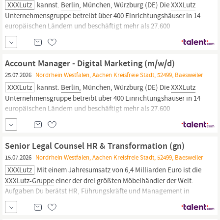
XXXLutz
kannst.
Berlin,
München, Würzburg (DE) Die
XXXLutz
Unternehmensgruppe betreibt über 400 Einrichtungshäuser in 14
europäischen Ländern und beschäftigt mehr als 27.600
Mitarbeiter. In Deutschland tragen über 12.000 Mitarbeiter zum
Erfolg der Gruppe bei, die hierzulande 58
XXXLutz
Einrichtungshäuser und 54 mömax...
Account Manager - Digital Marketing (m/w/d)
25.07.2026
Nordrhein Westfalen, Aachen Kreisfreie Stadt, 52499, Baesweiler
XXXLutz
kannst.
Berlin,
München, Würzburg (DE) Die
XXXLutz
Unternehmensgruppe betreibt über 400 Einrichtungshäuser in 14
europäischen Ländern und beschäftigt mehr als 27.600
Mitarbeiter. In Deutschland tragen über 12.000 Mitarbeiter zum
Erfolg der Gruppe bei, die hierzulande 58
XXXLutz
Einrichtungshäuser und 54 mömax...
Senior Legal Counsel HR & Transformation (gn)
15.07.2026
Nordrhein Westfalen, Aachen Kreisfreie Stadt, 52499, Baesweiler
XXXLutz
Mit einem Jahresumsatz von 6,4 Milliarden Euro ist die
XXXLutz-Gruppe
einer der drei größten Möbelhändler der Welt.
Aufgaben Du berätst HR, Führungskräfte und Management in
individual- und kollektivarbeitsrechtlichen Fragestellungen und
begleitest arbeitsrechtliche Projekte. Du wirkst aktiv an der