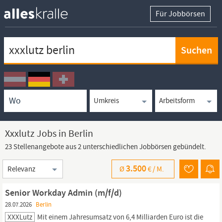
Für Jobbörsen
Keywortsuche
Ortssuche
Umkreissuche
Arbeitsform
Xxxlutz Jobs in Berlin
23 Stellenangebote aus 2 unterschiedlichen Jobbörsen gebündelt.
Sortierung
3.500
Ø
€ /
M.
Senior Workday Admin (m/f/d)
28.07.2026
Berlin
XXXLutz
Mit einem Jahresumsatz von 6,4 Milliarden Euro ist die