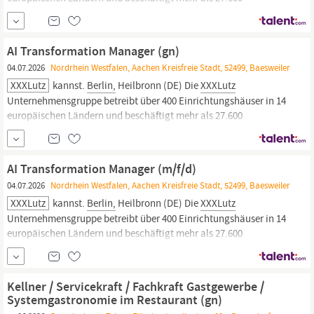
Mitarbeiter. In Deutschland tragen über 12.000 Mitarbeiter zum
Erfolg der Gruppe bei, die hierzulande 58
XXXLutz
Einrichtungshäuser und 54 mömax Trendmöbelhäuser betreibt.
AI Transformation Manager (gn)
Mit einem Jahresumsatz von 6,4 Milliarden Euro ist die
XXXLutz-
04.07.2026
Nordrhein Westfalen, Aachen Kreisfreie Stadt, 52499, Baesweiler
Gruppe
einer der drei
XXXLutz
kannst.
Berlin,
Heilbronn (DE) Die
XXXLutz
Unternehmensgruppe betreibt über 400 Einrichtungshäuser in 14
europäischen Ländern und beschäftigt mehr als 27.600
Mitarbeiter. In Deutschland tragen über 12.000 Mitarbeiter zum
Erfolg der Gruppe bei, die hierzulande 58
XXXLutz
Einrichtungshäuser und 54 mömax Trendmöbelhäuser betreibt.
AI Transformation Manager (m/f/d)
Mit einem Jahresumsatz von 6,4 Milliarden Euro ist die
XXXLutz-
04.07.2026
Nordrhein Westfalen, Aachen Kreisfreie Stadt, 52499, Baesweiler
Gruppe
einer der drei
XXXLutz
kannst.
Berlin,
Heilbronn (DE) Die
XXXLutz
Unternehmensgruppe betreibt über 400 Einrichtungshäuser in 14
europäischen Ländern und beschäftigt mehr als 27.600
Mitarbeiter. In Deutschland tragen über 12.000 Mitarbeiter zum
Erfolg der Gruppe bei, die hierzulande 58
XXXLutz
Einrichtungshäuser und 54 mömax Trendmöbelhäuser betreibt.
Kellner / Servicekraft / Fachkraft Gastgewerbe /
Mit einem Jahresumsatz von 6,4 Milliarden Euro ist die
XXXLutz-
Systemgastronomie im Restaurant (gn)
Gruppe
einer der drei