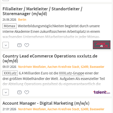
gesetzlicher Vorschriften Qualifikationen Führerschein Klasse C,
C1 erforderlich Fahrpraxis Zuverlässigkeit Körperliche Fitness...
Filialleiter / Marktleiter / Standortleiter /
Storemanager (m/w/d)
25.06.2026
Berlin
Mömax
Weiterbildungsmöglichkeiten begleitet durch unsere
interne Akademie Einen zukunftssicheren Arbeitsplatz in einem
wachsenden Unternehmen Mitarbeiterrabatte in jeder Mömax-
und
XXXLutz-Filiale
Durch Teamevents, Sommerfeste und
Weihnachtsfeiern wird der Teamzusammenhalt gestärkt Ein
Dienstfahrzeug sowie ein Diensthandy mit Privatnutzung in
Country Lead eCommerce Operations xxxlutz.de
Funktion Eine...
(w/m/d)
09.07.2026
Nordrhein Westfalen, Aachen Kreisfreie Stadt, 52499, Baesweiler
XXXLutz
6,4 Milliarden Euro ist die
XXXLutz-Gruppe
einer der
drei größten Möbelhändler der Welt. Aufgaben Als essenzieller Teil
der Abteilung Operations gestaltest du eigenverantwortlich die
End-To-End Prozesse unserer Auftragsabwicklung für
xxxlutz.de
mit einem mittleren dreistelligen Millionenvolumen. Als zentrales
Bindeglied zwischen...
Account Manager - Digital Marketing (m/w/x)
27.07.2026
Nordrhein Westfalen, Aachen Kreisfreie Stadt, 52499, Baesweiler