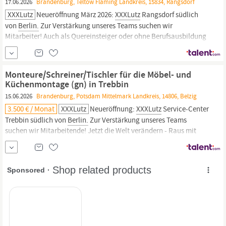
17.06.2026
Brandenburg, Teltow Fläming Landkreis, 15834, Rangsdorf
XXXLutz
Neueröffnung März 2026:
XXXLutz
Rangsdorf südlich
von
Berlin.
Zur Verstärkung unseres Teams suchen wir
Mitarbeiter! Auch als Quereinsteiger oder ohne Berufsausbildung
bzw. Berufsfremder kannst du dich bei uns bewerben! Die
XXXLutz
Unternehmensgruppe betreibt über 400 Einrichtungshäuser in 14
europäischen Ländern und...
Monteure/Schreiner/Tischler für die Möbel- und
Küchenmontage (gn) in Trebbin
15.06.2026
Brandenburg, Potsdam Mittelmark Landkreis, 14806, Belzig
3.500 € / Monat
XXXLutz
Neueröffnung:
XXXLutz
Service-Center
Trebbin südlich von
Berlin.
Zur Verstärkung unseres Teams
suchen wir Mitarbeitende! Jetzt die Welt verändern - Raus mit
dem alten Kram, rein ins Leben mit den schönen Dingen: Denn bei
XXXLutz
machen Sie nicht nur das Zuhause unserer Kunden jeden
Tag ein bisschen schöner – Sie können...