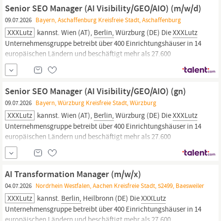
Einführung und Weiterentwicklung unseres HR-Systems (z....
Senior SEO Manager (AI Visibility/GEO/AIO) (m/w/d)
09.07.2026
Bayern, Aschaffenburg Kreisfreie Stadt, Aschaffenburg
XXXLutz
kannst. Wien (AT),
Berlin,
Würzburg (DE) Die
XXXLutz
Unternehmensgruppe betreibt über 400 Einrichtungshäuser in 14
europäischen Ländern und beschäftigt mehr als 27.600
Mitarbeiter. In Deutschland tragen über 12.000 Mitarbeiter zum
Erfolg der Gruppe bei, die hierzulande 58
XXXLutz
Einrichtungshäuser und 54 mömax...
Senior SEO Manager (AI Visibility/GEO/AIO) (gn)
09.07.2026
Bayern, Würzburg Kreisfreie Stadt, Würzburg
XXXLutz
kannst. Wien (AT),
Berlin,
Würzburg (DE) Die
XXXLutz
Unternehmensgruppe betreibt über 400 Einrichtungshäuser in 14
europäischen Ländern und beschäftigt mehr als 27.600
Mitarbeiter. In Deutschland tragen über 12.000 Mitarbeiter zum
Erfolg der Gruppe bei, die hierzulande 58
XXXLutz
Einrichtungshäuser und 54 mömax...
AI Transformation Manager (m/w/x)
04.07.2026
Nordrhein Westfalen, Aachen Kreisfreie Stadt, 52499, Baesweiler
XXXLutz
kannst.
Berlin,
Heilbronn (DE) Die
XXXLutz
Unternehmensgruppe betreibt über 400 Einrichtungshäuser in 14
europäischen Ländern und beschäftigt mehr als 27.600