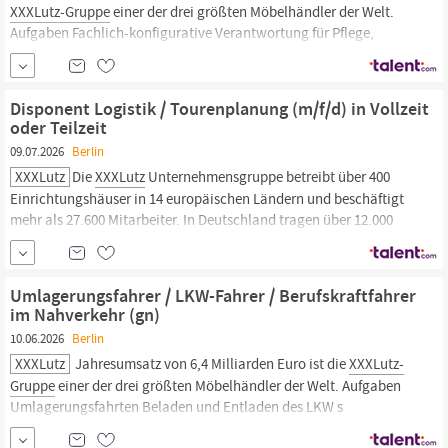
XXXLutz-Gruppe
einer der drei größten Möbelhändler der Welt.
Aufgaben Fachlich-konfigurative Verantwortung für Pflege,
Weiterentwicklung und Qualitätssicherung ausgewählter
Workday-Module im HR-Kontext sowie fachliche Orientierung für
weitere Workday Admins bei modulbezogenen
Disponent Logistik / Tourenplanung (m/f/d) in Vollzeit
oder Teilzeit
09.07.2026
Berlin
XXXLutz
Die
XXXLutz
Unternehmensgruppe betreibt über 400
Einrichtungshäuser in 14 europäischen Ländern und beschäftigt
mehr als 27.600 Mitarbeiter. In Deutschland tragen über 12.000
Mitarbeiter zum Erfolg der Gruppe bei, die hierzulande 58
XXXLutz
Einrichtungshäuser und 54 mömax Trendmöbelhäuser betreibt.
Mit einem Jahresumsatz von 6,4 Milliarden Euro ist die
XXXLutz-
Umlagerungsfahrer / LKW-Fahrer / Berufskraftfahrer
Gruppe
einer der drei größten...
im Nahverkehr (gn)
10.06.2026
Berlin
XXXLutz
Jahresumsatz von 6,4 Milliarden Euro ist die
XXXLutz-
Gruppe
einer der drei größten Möbelhändler der Welt. Aufgaben
Umlagerungsfahrten Beladen und Entladen des LKW s
Ladepapiere führen Einhaltung der Ladesicherheit Einhaltung