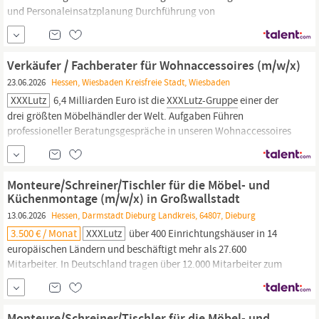
und Personaleinsatzplanung Durchführung von
Bestandskontrollen und Inventuren Prozessoptimierung,
Kostenmanagement und Sicherstellung der Performance des
gesamten Standortes Projektarbeit und Sondertätigkeiten
Verkäufer / Fachberater für Wohnaccessoires (m/w/x)
Qualifikationen Abgeschlossene...
23.06.2026
Hessen, Wiesbaden Kreisfreie Stadt, Wiesbaden
XXXLutz
6,4 Milliarden Euro ist die
XXXLutz-Gruppe
einer der
drei größten Möbelhändler der Welt. Aufgaben Führen
professioneller Beratungsgespräche in unseren Wohnaccessoires
Abteilungen Planung und Anfertigung verschiedener
Einrichtungsalternativen nach Kundenwünschen Pflege der
Ausstellung Überwachung der Preisauszeichnung Aufbau und
Monteure/Schreiner/Tischler für die Möbel- und
Beschilderung von...
Küchenmontage (m/w/x) in Großwallstadt
13.06.2026
Hessen, Darmstadt Dieburg Landkreis, 64807, Dieburg
3.500 € / Monat
XXXLutz
über 400 Einrichtungshäuser in 14
europäischen Ländern und beschäftigt mehr als 27.600
Mitarbeiter. In Deutschland tragen über 12.000 Mitarbeiter zum
Erfolg der Gruppe bei, die hierzulande 58
XXXLutz
Einrichtungshäuser und 54 mömax Trendmöbelhäuser betreibt.
Mit einem Jahresumsatz von 6,4 Milliarden Euro ist die
XXXLutz-
Monteure/Schreiner/Tischler für die Möbel- und