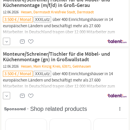
Gruppe
einer...
Küchenmontage (m/f/d) in Groß-Gerau
12.06.2026
Hessen, Darmstadt Kreisfreie Stadt, Darmstadt
3.500 € / Monat
XXXLutz
über 400 Einrichtungshäuser in 14
europäischen Ländern und beschäftigt mehr als 27.600
Mitarbeiter. In Deutschland tragen über 12.000 Mitarbeiter zum
Erfolg der Gruppe bei, die hierzulande 58
XXXLutz
Einrichtungshäuser und 54 mömax Trendmöbelhäuser betreibt.
Mit einem Jahresumsatz von 6,4 Milliarden Euro ist die
XXXLutz-
Monteure/Schreiner/Tischler für die Möbel- und
Gruppe
einer...
Küchenmontage (gn) in Großwallstadt
12.06.2026
Hessen, Main Kinzig Kreis, 63571, Gelnhausen
3.500 € / Monat
XXXLutz
über 400 Einrichtungshäuser in 14
europäischen Ländern und beschäftigt mehr als 27.600
Mitarbeiter. In Deutschland tragen über 12.000 Mitarbeiter zum
Erfolg der Gruppe bei, die hierzulande 58
XXXLutz
Einrichtungshäuser und 54 mömax Trendmöbelhäuser betreibt.
Mit einem Jahresumsatz von 6,4 Milliarden Euro ist die
XXXLutz-
Gruppe
einer...