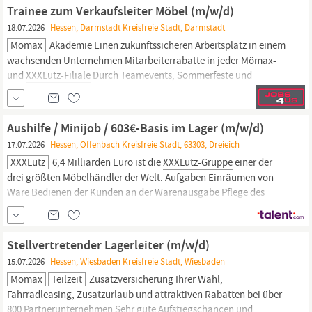
unbefristete Anstellung Über Mömax Als führendes Möbelhaus
Trainee zum Verkaufsleiter Möbel (m/w/d)
in...
18.07.2026
Hessen, Darmstadt Kreisfreie Stadt, Darmstadt
Mömax
Akademie Einen zukunftssicheren Arbeitsplatz in einem
wachsenden Unternehmen Mitarbeiterrabatte in jeder Mömax-
und
XXXLutz-Filiale
Durch Teamevents, Sommerfeste und
Weihnachtsfeiern wird der Teamzusammenhalt gestärkt
Vergünstigtes Essen in unseren eigenen Mömax-Restaurants Eine
unbefristete Anstellung Über Mömax Als führendes Möbelhaus in
Aushilfe / Minijob / 603€-Basis im Lager (m/w/d)
Deutschland...
17.07.2026
Hessen, Offenbach Kreisfreie Stadt, 63303, Dreieich
XXXLutz
6,4 Milliarden Euro ist die
XXXLutz-Gruppe
einer der
drei größten Möbelhändler der Welt. Aufgaben Einräumen von
Ware Bedienen der Kunden an der Warenausgabe Pflege des
Lagerbereichs Bereitstellen von Kommissionsware Einhaltung der
Sicherheitsvorschriften Qualifikationen Erfahrung im Lagerwesen
von Vorteil Engagierter Einsatz Freundliches Auftreten
Stellvertretender Lagerleiter (m/w/d)
15.07.2026
Hessen, Wiesbaden Kreisfreie Stadt, Wiesbaden
Mömax
Teilzeit
Zusatzversicherung Ihrer Wahl,
Fahrradleasing, Zusatzurlaub und attraktiven Rabatten bei über
800 Partnerunternehmen Sehr gute Aufstiegschancen und