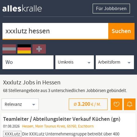
Für Jobbörsen
Keywortsuche
Ortssuche
Umkreissuche
Arbeitsform
Xxxlutz Jobs in Hessen
68 Stellenangebote aus 3 unterschiedlichen Jobbörsen gebündelt.
Sortierung
3.200
Ø
€ /
M.
Teamleiter / Abteilungsleiter Verkauf Küchen (gn)
07.08.2026
Hessen, Main Taunus Kreis, 65760, Eschborn
XXXLutz
Die
XXXLutz
Unternehmensgruppe betreibt über 400