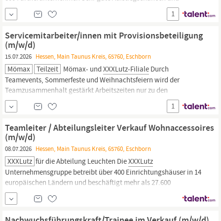
Weiterbildungsmöglichkeiten begleitet durch unsere interne
1
Akademie Einen zukunftssicheren Arbeitsplatz in einem
wachsenden Unternehmen Mitarbeiterrabatte in jeder Mömax-
Servicemitarbeiter/innen mit Provisionsbeteiligung
und
XXXLutz-Filiale
Durch...
(m/w/d)
15.07.2026
Hessen, Main Taunus Kreis, 65760, Eschborn
Mömax
Teilzeit
Mömax- und
XXXLutz-Filiale
Durch
Teamevents, Sommerfeste und Weihnachtsfeiern wird der
Teamzusammenhalt gestärkt Arbeitszeiten nur zu den
Öffnungszeiten des Möbelhauses – Kein Abend/Sonn- und
1
Feiertagsdienst Eine unbefristete Anstellung Das Trinkgeld gehört
Ihnen! Aufgaben Vorbereitung und Organisation der eigenen
Teamleiter / Abteilungsleiter Verkauf Wohnaccessoires
Station Mise en place für das...
(m/w/d)
08.07.2026
Hessen, Main Taunus Kreis, 65760, Eschborn
XXXLutz
für die Abteilung Leuchten Die
XXXLutz
Unternehmensgruppe betreibt über 400 Einrichtungshäuser in 14
europäischen Ländern und beschäftigt mehr als 27.600
Mitarbeiter. In Deutschland tragen über 12.000 Mitarbeiter zum
Erfolg der Gruppe bei, die hierzulande 58
XXXLutz
Einrichtungshäuser und 54 mömax Trendmöbelhäuser betreibt.
Nachwuchsführungskraft/Trainee im Verkauf (m/w/d)