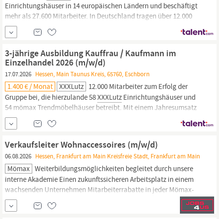
Einrichtungshäuser in 14 europäischen Ländern und beschäftigt
mehr als 27.600 Mitarbeiter. In Deutschland tragen über 12.000
Mitarbeiter zum Erfolg der Gruppe bei, die hierzulande 58
XXXLutz
Einrichtungshäuser und 54 mömax Trendmöbelhäuser betreibt.
Mit einem Jahresumsatz von 6,4 Milliarden Euro ist die
XXXLutz-
3-jährige Ausbildung Kauffrau / Kaufmann im
Gruppe
einer der drei größten...
Einzelhandel 2026 (m/w/d)
17.07.2026
Hessen, Main Taunus Kreis, 65760, Eschborn
1.400 € / Monat
XXXLutz
12.000 Mitarbeiter zum Erfolg der
Gruppe bei, die hierzulande 58
XXXLutz
Einrichtungshäuser und
54 mömax Trendmöbelhäuser betreibt. Mit einem Jahresumsatz
von 6,4 Milliarden Euro ist die
XXXLutz-Gruppe
einer der drei
größten Möbelhändler der Welt. Aufgaben Du berätst unsere
Kunden zu Möbeln, Küchen oder Wohnaccessoires und
Verkaufsleiter Wohnaccessoires (m/w/d)
gestaltest...
06.08.2026
Hessen, Frankfurt am Main Kreisfreie Stadt, Frankfurt am Main
Mömax
Weiterbildungsmöglichkeiten begleitet durch unsere
interne Akademie Einen zukunftssicheren Arbeitsplatz in einem
wachsenden Unternehmen Mitarbeiterrabatte in jeder Mömax-
und
XXXLutz-Filiale
Durch Teamevents, Sommerfeste und
Weihnachtsfeiern wird der Teamzusammenhalt gestärkt Eine