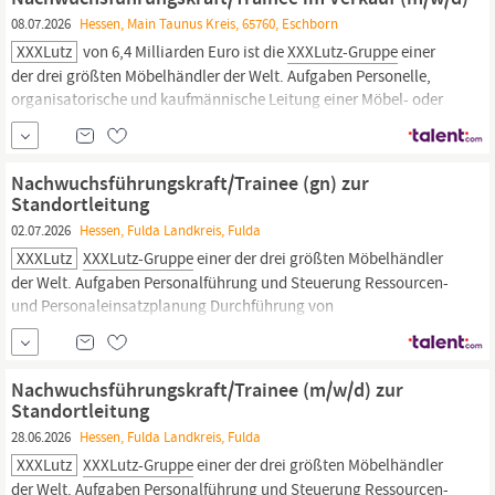
Mit einem Jahresumsatz von 6,4 Milliarden Euro ist die
XXXLutz-
08.07.2026
Hessen, Main Taunus Kreis, 65760, Eschborn
Gruppe
einer der drei
XXXLutz
von 6,4 Milliarden Euro ist die
XXXLutz-Gruppe
einer
der drei größten Möbelhändler der Welt. Aufgaben Personelle,
organisatorische und kaufmännische Leitung einer Möbel- oder
Wohnaccessoires Abteilung Ausbildung (Schulung) neuer und
vorhandener Mitarbeiter/-innen Sicherstellung vereinbarter
Umsatz- und Kalkulationsziele
Nachwuchsführungskraft/Trainee (gn) zur
Standortleitung
02.07.2026
Hessen, Fulda Landkreis, Fulda
XXXLutz
XXXLutz-Gruppe
einer der drei größten Möbelhändler
der Welt. Aufgaben Personalführung und Steuerung Ressourcen-
und Personaleinsatzplanung Durchführung von
Bestandskontrollen und Inventuren Prozessoptimierung,
Kostenmanagement und Sicherstellung der Performance des
gesamten Standortes Projektarbeit und Sondertätigkeiten
Nachwuchsführungskraft/Trainee (m/w/d) zur
Qualifikationen Abgeschlossene...
Standortleitung
28.06.2026
Hessen, Fulda Landkreis, Fulda
XXXLutz
XXXLutz-Gruppe
einer der drei größten Möbelhändler
der Welt. Aufgaben Personalführung und Steuerung Ressourcen-