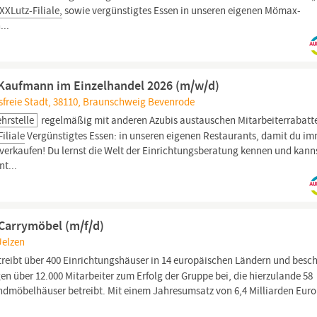
XXLutz-Filiale,
sowie vergünstigtes Essen in unseren eigenen Mömax-
...
 Kaufmann im Einzelhandel 2026 (m/w/d)
freie Stadt, 38110, Braunschweig Bevenrode
ehrstelle
regelmäßig mit anderen Azubis austauschen Mitarbeiterrabatt
iliale
Vergünstigtes Essen: in unseren eigenen Restaurants, damit du i
 verkaufen! Du lernst die Welt der Einrichtungsberatung kennen und kann
t...
 Carrymöbel (m/f/d)
Uelzen
ibt über 400 Einrichtungshäuser in 14 europäischen Ländern und besch
gen über 12.000 Mitarbeiter zum Erfolg der Gruppe bei, die hierzulande 58
möbelhäuser betreibt. Mit einem Jahresumsatz von 6,4 Milliarden Euro 