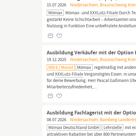
15.07.2026
Niedersachsen, Braunschweig Kreis
Mömax
Mömax- und
XXXLutz-Filiale
Durch Te
gestärkt Keine Schichtarbeit – Arbeitszeiten s
Nutzung in Funktion Eine unbefristete Anstellu
Ausbildung Verkäufer mit der Option
19.12.2025
Niedersachsen, Braunschweig Kreis
950 € / Monat
Mömax
regelmäßig mit andere
und
XXXLutz-Filiale
Vergünstigtes Essen: in uns
für deine Bewerbung: Herr Pascal Gaßmann Übe
Mitarbeiterzufriedenheit,...
Ausbildung Fachlagerist mit der Optio
08.07.2026
Niedersachsen, Bamberg Landkreis
Mömax Deutschland GmbH
Lehrstelle
mit ei
attraktiven Rabatten bei über 800 Partnerunt