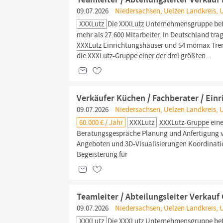
09.07.2026
Niedersachsen, Uelzen Landkreis, 
XXXLutz
Die
XXXLutz
Unternehmensgruppe betre
mehr als 27.600 Mitarbeiter. In Deutschland tra
XXXLutz
Einrichtungshäuser und 54 mömax Trend
die
XXXLutz-Gruppe
einer der drei größten...
Verkäufer Küchen / Fachberater / Ein
09.07.2026
Niedersachsen, Uelzen Landkreis, 
60.000 € / Jahr
XXXLutz
XXXLutz-Gruppe
eine
Beratungsgespräche Planung und Anfertigung
Angeboten und 3D-Visualisierungen Koordinatio
Begeisterung für
Teamleiter / Abteilungsleiter Verkau
09.07.2026
Niedersachsen, Uelzen Landkreis, 
XXXLutz
Die
XXXLutz
Unternehmensgruppe betre