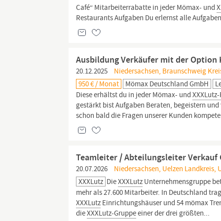
Café“ Mitarbeiterrabatte in jeder Mömax- und
X
Restaurants Aufgaben Du erlernst alle Aufgaben
Ausbildung Verkäufer mit der Option
20.12.2025
Niedersachsen, Braunschweig Kreis
950 € / Monat
Mömax Deutschland GmbH
L
Diese erhältst du in jeder Mömax- und
XXXLutz-F
gestärkt bist Aufgaben Beraten, begeistern und
schon bald die Fragen unserer Kunden kompeten
Teamleiter / Abteilungsleiter Verkauf
20.07.2026
Niedersachsen, Uelzen Landkreis, 
XXXLutz
Die
XXXLutz
Unternehmensgruppe betre
mehr als 27.600 Mitarbeiter. In Deutschland tra
XXXLutz
Einrichtungshäuser und 54 mömax Trend
die
XXXLutz-Gruppe
einer der drei größten...