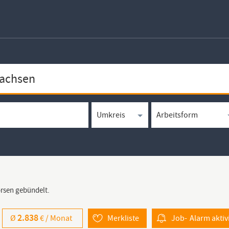
örsen gebündelt.
2.838
Ø
€ /
Monat
Merkliste
Job-
Alarm
aktiv