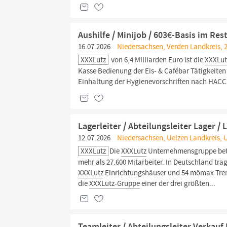
Aushilfe / Minijob / 603€-Basis im Re
16.07.2026
Niedersachsen, Verden Landkreis, 2
XXXLutz
von 6,4 Milliarden Euro ist die
XXXLut
Kasse Bedienung der Eis- & Cafébar Tätigkeite
Einhaltung der Hygienevorschriften nach HACCP 
Lagerleiter / Abteilungsleiter Lager / 
12.07.2026
Niedersachsen, Uelzen Landkreis, 
XXXLutz
Die
XXXLutz
Unternehmensgruppe betre
mehr als 27.600 Mitarbeiter. In Deutschland tra
XXXLutz
Einrichtungshäuser und 54 mömax Trend
die
XXXLutz-Gruppe
einer der drei größten...
Teamleiter / Abteilungsleiter Verkau