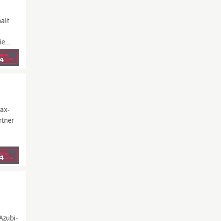
alt
e...
max-
rtner
Azubi-