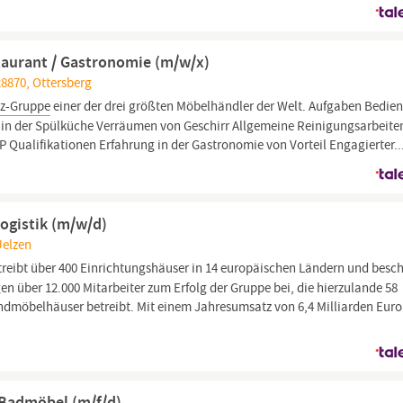
staurant / Gastronomie (m/w/x)
8870, Ottersberg
z-Gruppe
einer der drei größten Möbelhändler der Welt. Aufgaben Bedien
n in der Spülküche Verräumen von Geschirr Allgemeine Reinigungsarbeite
Qualifikationen Erfahrung in der Gastronomie von Vorteil Engagierter..
Logistik (m/w/d)
Uelzen
ibt über 400 Einrichtungshäuser in 14 europäischen Ländern und besch
gen über 12.000 Mitarbeiter zum Erfolg der Gruppe bei, die hierzulande 58
möbelhäuser betreibt. Mit einem Jahresumsatz von 6,4 Milliarden Euro 
f Badmöbel (m/f/d)