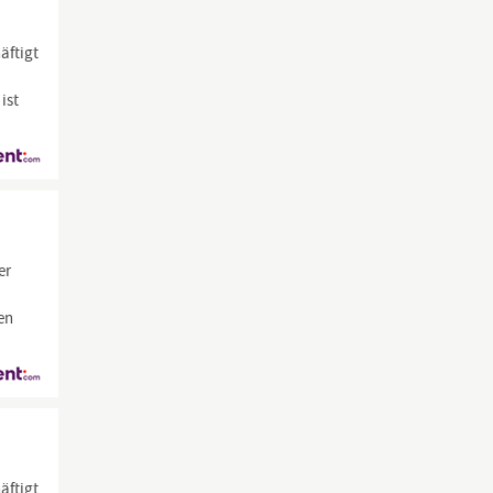
äftigt
ist
er
en
äftigt