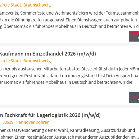
freie Stadt, Braunschweig
amevents, Sommerfeste und Weihnachtsfeiern wird der Teamzusammenh
ind an die Öffnungszeiten angepasst Einen Dienstwagen auch zur privaten
ng Über Mömax Als führendes Möbelhaus in Deutschland betrachten wir di
 Kaufmann im Einzelhandel 2026 (m/w/d)
freie Stadt, Braunschweig
n Azubis austauschen Mitarbeiterrabatte: Diese erhältst du in jeder Mö
eren eigenen Restaurants, damit du immer gestärkt bist Dein Ansprechpa
r Mömax Als führendes Möbelhaus in Deutschland betrachten wir die
n Fachkraft für Lagerlogistik 2026 (m/w/d)
, 30519, Hannover Döhren
ner Zusatzversicherung deiner Wahl, Fahrradleasing, Zusatzurlaub und
ernehmen Einen regelmäßigen Austausch mit anderen Auszubildenden im „