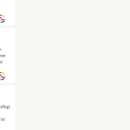
e:
mmer
st
äftigt
ist