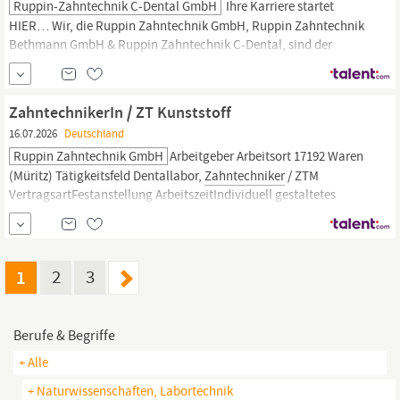
Ruppin-Zahntechnik C-Dental GmbH
Ihre Karriere startet
HIER… Wir, die Ruppin Zahntechnik GmbH, Ruppin Zahntechnik
Bethmann GmbH & Ruppin Zahntechnik C-Dental, sind der
führende Anbieter für Zahnersatz in den Regionen
Berlin,
Brandenburg und Mecklenburg-Vorpommern. Für unsere Kunden
aus der Zahnmedizin ist es wichtig, dass Sie uns mit allen
ZahntechnikerIn / ZT Kunststoff
zahntechnischen Arbeiten beauftragen können.
16.07.2026
Deutschland
Ruppin Zahntechnik GmbH
Arbeitgeber Arbeitsort 17192 Waren
(Müritz) Tätigkeitsfeld Dentallabor,
Zahntechniker
/ ZTM
VertragsartFestanstellung ArbeitszeitIndividuell gestaltetes
Arbeitszeitmodell Anzeigen-ID ANZ-14952online seit 14.07.2026
Schnellbewerbung Die ist nur für angemeldete Bewerber
verfügbar. Jetzt oder kostenlos
ZahntechnikerIn
/ ZT Kunststoff
in...
1
2
3
Berufe & Begriffe
+ Alle
+ Naturwissenschaften, Labortechnik