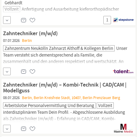
Gebhardt
Vollzeit
Anfertigung und Ausarbeitung kieferorthopädischer
Arbeiten: herausnehmbare Apparaturen, Aligner-Schienen,
1
Retainer u. v. m. Digitale Modellherstellung und -bearbeitung mit
3D-Scanner und 3D-Drucker Enge Zusammenarbeit mit unseren
Zahntechniker (m/w/d)
Kieferorthopäd:innen für optimale Ergebnisse Mitarbeit bei der
07.07.2026
Berlin
Weiterentwicklung unserer Laborprozesse und -standards
Abgeschlossene Ausbildung als
Zahntechniker:in
(m/w/d)
Zahnzentrum Neukölln Zahnarzt Althoff & Kollegen Berlin
Unser
Team versteht sich dementsprechend als Familie, die
zusammenhält und den anderen respektiert und wertschätzt. An
unserem Standort in
Berlin
suchen wir einen engagierten
Zahntechniker
(m/w/d) in Voll - oder Teilzeit. Du übernimmst
diese Aufgaben: CAD, CAM Metallverarbeitung Implantatprothetik
Zahntechniker (m/w/d) – Kombi-Technik | CAD/CAM |
Kombiversorgungen Das
Modellguss
08.07.2026
Berlin, Berlin Kreisfreie Stadt, 10407, Berlin Prenzlauer Berg
Arbeitslotse Personalvermittlung Und Beratung
Vollzeit
interdisziplinären Team Dein Profil: - Abgeschlossene Ausbildung
als
Zahntechniker
(m/w/d) - Erfahrung in CAD/CAM, Kombi-
Technik und Modellguss - Hoher Qualitätsanspruch und Freude
an präziser Arbeit - Eigenverantwortliche, sorgfältige