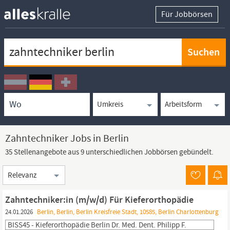
Für Jobbörsen
Keywortsuche
Ortssuche
Umkreissuche
Arbeitsform
Zahntechniker Jobs in Berlin
35 Stellenangebote aus 9 unterschiedlichen Jobbörsen gebündelt.
Sortierung
Zahntechniker:in (m/w/d) Für Kieferorthopädie
24.01.2026
Berlin, Berlin, Berlin Kreisfreie Stadt, 10585, Berlin Charlottenburg
BISS45 - Kieferorthopädie Berlin Dr. Med. Dent. Philipp F.