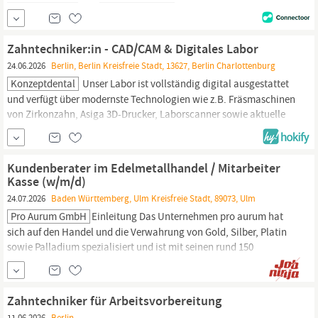
Kieferorthopädie sowie einem eigenen Dentallabor. Wir sind ein
großes, aber familiäres Team. Bei uns ist es nebensächlich, woher
man kommt, gemeinsam verfolgen wir ein Ziel: alles für...
Zahntechniker:in - CAD/CAM & Digitales Labor
24.06.2026
Berlin, Berlin Kreisfreie Stadt, 13627, Berlin Charlottenburg
Konzeptdental
Unser Labor ist vollständig digital ausgestattet
und verfügt über modernste Technologien wie z.B. Fräsmaschinen
von Zirkonzahn, Asiga 3D-Drucker, Laborscanner sowie aktuelle
CAD/CAM-Softwarelösungen. Zur Verstärkung unseres Teams
suchen wir eine engagierte
Zahntechnikerin
oder einen
Zahntechniker
mit Erfahrung im digitalen Workflow.
Kundenberater im Edelmetallhandel / Mitarbeiter
Kasse (w/m/d)
24.07.2026
Baden Württemberg, Ulm Kreisfreie Stadt, 89073, Ulm
Pro Aurum GmbH
Einleitung Das Unternehmen pro aurum hat
sich auf den Handel und die Verwahrung von Gold, Silber, Platin
sowie Palladium spezialisiert und ist mit seinen rund 150
Mitarbeitern einer der Marktführer im deutschsprachigen Raum.
Unser Hauptsitz ist das „Goldhaus“ in München; weitere Filialen
befinden sich in Bad Homburg,
Berlin,
Bielefeld, Dresden,
Zahntechniker für Arbeitsvorbereitung
11.06.2026
Berlin