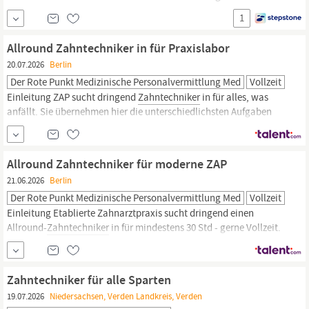
Jahre Berufserfahrung als
Zahntechniker
(m/w/d) mit Du hast
1
Spaß an der Zahntechnik und an der Verarbeitung hochwertiger
Materialien Du kennst dich idealerweise mit CAD/CAM-
Allround Zahntechniker in für Praxislabor
Technologien aus Du hast sehr gute Deutschkenntnisse ...
20.07.2026
Berlin
Der Rote Punkt Medizinische Personalvermittlung Med
Vollzeit
Einleitung ZAP sucht dringend
Zahntechniker
in für alles, was
anfällt. Sie übernehmen hier die unterschiedlichsten Aufgaben
(Anfertigung von Zahnersatz - Geschiebe bis Implantate) und
dafür stehen Ihnen modernste Techniken und Geräte zur
Verfügung (CAD CAM usw). Sie arbeiten in einem kleinen Team
Allround Zahntechniker für moderne ZAP
und gerne auch direkt am Patienten, wenn Sie mögen.
21.06.2026
Berlin
Der Rote Punkt Medizinische Personalvermittlung Med
Vollzeit
Einleitung Etablierte Zahnarztpraxis sucht dringend einen
Allround-
Zahntechniker
in für mindestens 30 Std - gerne Vollzeit.
Sie übernehmen hier die unterschiedlichsten Aufgaben, allerdings
gibt es momentan einen Kombi- und Kunststoff-Schwerpunkt. Sie
bekommen ein harmonisches Team, bestehend aus ZT, ZFA, ZMV,
Zahntechniker für alle Sparten
ZMP und Rezeptionskräften.
19.07.2026
Niedersachsen, Verden Landkreis, Verden