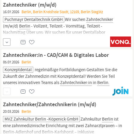
Arbeitsweise - Wunsch nach fachlicher Weiterentwicklung Deine
Zahntechniker (m/w/d)
Vorteile: - Modern ausgestattetes Arbeitsumfeld im Herzen von
16.07.2026
Berlin, Berlin Kreisfreie Stadt, 12169, Berlin Steglitz
Berlin
-
Puchmayr Dentaltechnik GmbH
Wir suchen
Zahntechniker
(m/w/d)
Berlin
- Vollzeit, Teilzeit - Vormittag, Teilzeit -
Nachmittag Über uns: Wir suchen für unser Dentallabor
Puchmayr Dentaltechnik GmbH in
Berlin
zum nächstmöglichen
Zeitpunkt einen
Zahntechniker
(m/w/d) in Voll- oder Teilzeit.
Innovativ, modern und freundlich – so erleben...
Zahntechniker:in - CAD/CAM & Digitales Labor
05.07.2026
Berlin
Konzeptdental
regelmäßige Fortbildungen Gestalten Sie die
Zukunft der Zahnmedizin mit Konzeptdental! Werden Sie Teil
unseres innovativen Teams als
Zahntechniker:in
in
Berlin.
Zahntechniker/Zahntechnikerin (m/w/d)
20.03.2026
Berlin
MVZ Zahnkultur Berlin -Köpenick GmbH
Zahnkultur
Berlin
ist
eine zahnmedizinische Einrichtung mit zwei Zahnarztpraxen – in
Berlin-Adlershof
und
Berlin-Karlshorst
– inklusive