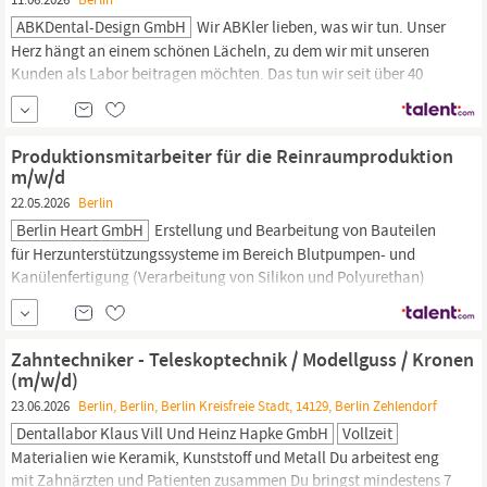
ABKDental-Design GmbH
Wir ABKler lieben, was wir tun. Unser
Herz hängt an einem schönen Lächeln, zu dem wir mit unseren
Kunden als Labor beitragen möchten. Das tun wir seit über 40
Jahren in
Berlin-Halensee
mit handwerklichem Können,
zukunftsweisender Technik und einem 10-köpfigen Team von
Experten. Zur Verstärkung unseres Expertenteams suchen wir zum
Produktionsmitarbeiter für die Reinraumproduktion
m/w/d
22.05.2026
Berlin
Berlin Heart GmbH
Erstellung und Bearbeitung von Bauteilen
für Herzunterstützungssysteme im Bereich Blutpumpen- und
Kanülenfertigung (Verarbeitung von Silikon und Polyurethan)
Fertigung zum Teil unter mikroskopischer Betrachtung
Dokumentation der Arbeitstätigkeit nach QM-Richtlinien DAS
ZEICHNET SIE AUS: Ausbildung z. B. als
Zahntechniker:in,
Zahntechniker - Teleskoptechnik / Modellguss / Kronen
Uhrmacher:in,...
(m/w/d)
23.06.2026
Berlin, Berlin, Berlin Kreisfreie Stadt, 14129, Berlin Zehlendorf
Dentallabor Klaus Vill Und Heinz Hapke GmbH
Vollzeit
Materialien wie Keramik, Kunststoff und Metall Du arbeitest eng
mit Zahnärzten und Patienten zusammen Du bringst mindestens 7