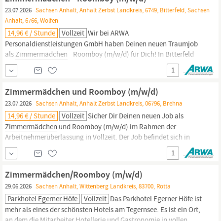
23.07.2026
Sachsen Anhalt, Anhalt Zerbst Landkreis, 6749, Bitterfeld, Sachsen
Anhalt, 6766, Wolfen
14,96 € / Stunde
Vollzeit
Wir bei ARWA
Personaldienstleistungen GmbH haben Deinen neuen Traumjob
als
Zimmermädchen
- Roomboy (m/w/d) für Dich! In Bitterfeld-
Wolfen wartet bereits im Rahmen der Arbeitnehmerüberlassung
1
Dein neues Team auf Dich! Unser Kunde aus dem Bereich
Gastronomie & Hotellerie sucht Dich ab sofort in Vollzeit. On Top
Zimmermädchen und Roomboy (m/w/d)
kannst Du diese Vorteile erwarten...
23.07.2026
Sachsen Anhalt, Anhalt Zerbst Landkreis, 06796, Brehna
14,96 € / Stunde
Vollzeit
Sicher Dir Deinen neuen Job als
Zimmermädchen
und Roomboy (m/w/d) im Rahmen der
Arbeitnehmerüberlassung in Vollzeit. Der Job befindet sich in
Brehna für 14,96 € pro Stunde. Dein Vorteilspaket für den Job
1
Abschlagszahlungen Entlohnung gemäß DGB-GVP-Tarifwerk
Langfristiger Einsatz im Kundenunternehmen Urlaubs- und
Zimmermädchen/Roomboy (m/w/d)
Weihnachtsgeld Deine Aufgaben
29.06.2026
Sachsen Anhalt, Wittenberg Landkreis, 83700, Rotta
Parkhotel Egerner Höfe
Vollzeit
Das Parkhotel Egerner Höfe ist
mehr als eines der schönsten Hotels am Tegernsee. Es ist ein Ort,
an dem die Mitarbeiter Hotellerie und Gastronomie in vollen