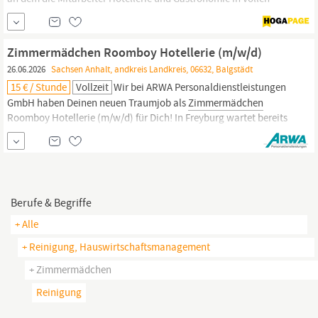
Zügen leben. Arbeiten wo andere Urlaub machen:
Atemberaubende Natur von See bis Berg. Ein Ort an der
zeitgemäßen Architektur auf bayerischen Lebensstil trifft. Wir sind
Zimmermädchen Roomboy Hotellerie (m/w/d)
persönlich, ehrlich und herzlich. Sollten Sie...
26.06.2026
Sachsen Anhalt, andkreis Landkreis, 06632, Balgstädt
15 € / Stunde
Vollzeit
Wir bei ARWA Personaldienstleistungen
GmbH haben Deinen neuen Traumjob als
Zimmermädchen
Roomboy Hotellerie (m/w/d) für Dich! In Freyburg wartet bereits
im Rahmen der Arbeitnehmerüberlassung Dein neues Team auf
Dich! Unser Kunde aus dem Bereich Gastronomie & Hotellerie
sucht Dich ab sofort in Vollzeit. On Top kannst Du diese Vorteile
erwarten...
Berufe & Begriffe
+ Alle
+ Reinigung, Hauswirtschaftsmanagement
+ Zimmermädchen
Reinigung