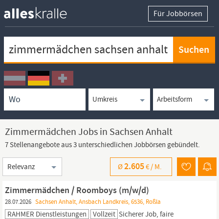
Für Jobbörsen
Keywortsuche
Ortssuche
Umkreissuche
Arbeitsform
Zimmermädchen Jobs in Sachsen Anhalt
7 Stellenangebote aus 3 unterschiedlichen Jobbörsen gebündelt.
Sortierung
2.605
Ø
€ /
M.
Zimmermädchen / Roomboys (m/w/d)
28.07.2026
Sachsen Anhalt, Ansbach Landkreis, 6536, Roßla
RAHMER Dienstleistungen
Vollzeit
Sicherer Job, faire