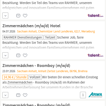
Bezahlung: Werden Sie Teil des Teams von RAHMER, unserem
erfolgreichen und innovativen Familienunternehmen mit guten
Aufstiegsmöglichkeiten! Wir suchen in Dessau eine n
Zimmermädchen
/ Roomboys (m/w/d) (Vollzeit, Teilzeit) Wir
bieten Ihnen: 30 Tage Urlaub Eine intensive Einarbeitung und
Zimmermädchen (m/w/d) Hotel
Betreuung bei vollem Gehalt Gute Entwicklungs-...
04.07.2026
Sachsen Anhalt, Chemnitzer Land Landkreis, 6217, Merseburg
RAHMER Dienstleistungen
Teilzeit
Sicherer Job, faire
Bezahlung: Werden Sie Teil des Teams von RAHMER, unserem
erfolgreichen und innovativen Familienunternehmen mit guten
Aufstiegsmöglichkeiten! Wir suchen in Halle, Merseburg eine n
Zimmermädchen
(m/w/d) Hotel (Teilzeit) mit folgenden
Arbeitszeiten: Teilzeit, Beginn 09:00 Uhr bis 15.00 Uhr Wir bieten
Zimmermädchen - Roomboy (m/w/d)
Ihnen:
23.07.2026
Sachsen Anhalt, Anhalt Zerbst Landkreis, 06796, Brehna
14,96 € / Stunde
Vollzeit
Wir bieten Dir einen schnellen Einstieg
als
Zimmermädchen
- Roomboy (m/w/d) im Rahmen der
Arbeitnehmerüberlassung bei unserem Kunden in der Branche
Gastronomie & Hotellerie an. Dein neuer Job ist in Vollzeit und
1
befindet sich in Brehna. Deine Vergütung 14,96 € pro Stunde Wir
bieten Dir Abschlagszahlungen Entlohnung gemäß
Zimmermädchen - Roomboy (m/w/d)