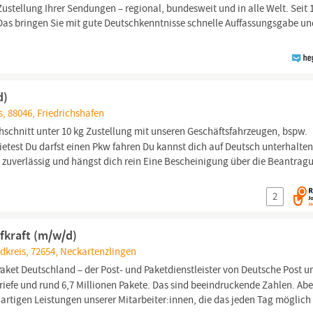
Zustellung Ihrer Sendungen – regional, bundesweit und in alle Welt. Seit 
as bringen Sie mit gute Deutschkenntnisse schnelle Auffassungsgabe un
d)
 88046, Friedrichshafen
chnitt unter 10 kg Zustellung mit unseren Geschäftsfahrzeugen, bspw.
ietest Du darfst einen Pkw fahren Du kannst dich auf Deutsch unterhalte
t zuverlässig und hängst dich rein Eine Bescheinigung über die Beantrag
2
ufkraft (m/w/d)
kreis, 72654, Neckartenzlingen
Paket Deutschland – der Post- und Paketdienstleister von Deutsche Post u
riefe und rund 6,7 Millionen Pakete. Das sind beeindruckende Zahlen. Abe
rtigen Leistungen unserer Mitarbeiter:innen, die das jeden Tag möglich