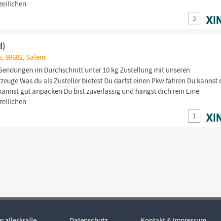
zeilichen
3
d)
, 88682, Salem
Sendungen im Durchschnitt unter 10 kg Zustellung mit unseren
hrzeuge Was du als
Zusteller
bietest Du darfst einen Pkw fahren Du kannst 
kannst gut anpacken Du bist zuverlässig und hängst dich rein Eine
zeilichen
1
r alleskralle
Datenschutz
Kontakt & Impressum