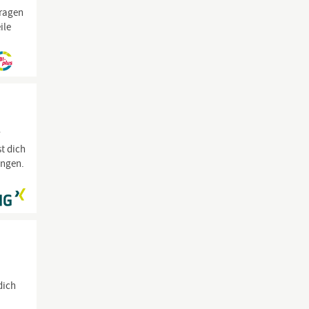
Fragen
ile
w
t dich
ungen.
dich