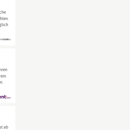
sche
ahlen.
glich
ahren
rein
n.
st ab