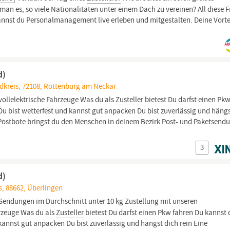
an es, so viele Nationalitäten unter einem Dach zu vereinen? All diese 
annst du Personalmanagement live erleben und mitgestalten. Deine Vorte
d)
kreis, 72108, Rottenburg am Neckar
vollelektrische Fahrzeuge Was du als
Zusteller
bietest Du darfst einen Pk
Du bist wetterfest und kannst gut anpacken Du bist zuverlässig und hängs
 Postbote bringst du den Menschen in deinem Bezirk Post- und Paketsend
3
d)
, 88662, Überlingen
Sendungen im Durchschnitt unter 10 kg Zustellung mit unseren
hrzeuge Was du als
Zusteller
bietest Du darfst einen Pkw fahren Du kannst 
kannst gut anpacken Du bist zuverlässig und hängst dich rein Eine