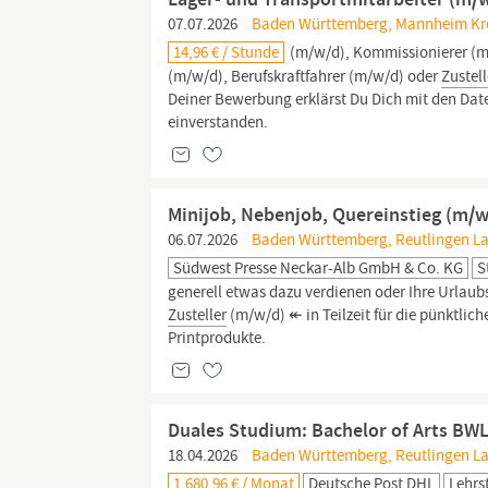
07.07.2026
Baden Württemberg, Mannheim Krei
14,96 € / Stunde
(m/w/d), Kommissionierer (m/
(m/w/d), Berufskraftfahrer (m/w/d) oder
Zustell
Deiner Bewerbung erklärst Du Dich mit den Da
einverstanden.
Minijob, Nebenjob, Quereinstieg (m/w
06.07.2026
Baden Württemberg, Reutlingen Lan
Südwest Presse Neckar-Alb GmbH & Co. KG
S
generell etwas dazu verdienen oder Ihre Urlaub
Zusteller
(m/w/d) ↞ in Teilzeit für die pünktlic
Printprodukte.
Duales Studium: Bachelor of Arts B
18.04.2026
Baden Württemberg, Reutlingen Lan
1.680,96 € / Monat
Deutsche Post DHL
Lehrs