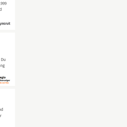
1999
d
n Du
ung
nd
r