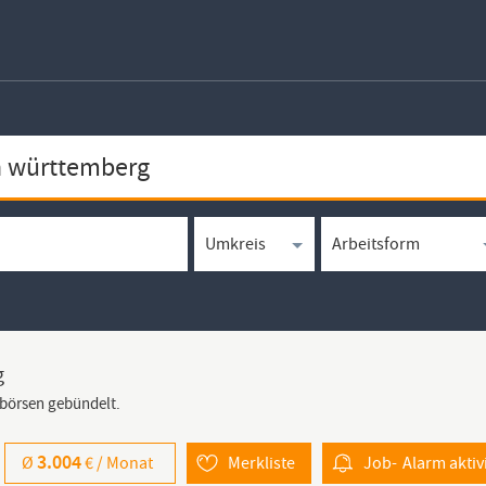
g
bbörsen gebündelt.
3.004
Ø
€ /
Monat
Merkliste
Job-
Alarm
aktiv