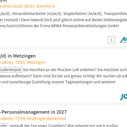
sfreie Stadt, 68161, Mannheim
w/d), Versandmitarbeiter (m/w/d), Staplerfahrer (m/w/d), Transportfah
er
(m/w/d)? Dann bewirb Dich jetzt gleich online auf dieses Stellenangeb
tenschutzrichtlinien der Firma ARWA Personaldienstleistungen GmbH
1
/d) in Metzingen
dkreis, 72555, Metzingen
tudentenjob
Sie möchten an der frischen Luft arbeiten? Sie möchten sic
skasse aufbessern? Dann sind Sie bei uns genau richtig! Wir suchen ab so
he und zuverlässige Zustellung unserer Tageszeitungen und weiterer
WL-Personalmanagement in 2027
dkreis, 72764, Reutlingen Betzenried
telle
verläuft der Tag eines
Zustellers?
Wie arbeitet ein solch großes