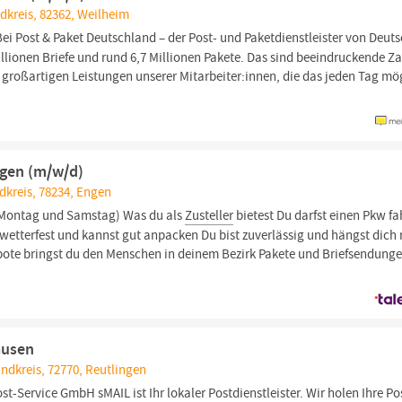
kreis, 82362, Weilheim
Bei Post & Paket Deutschland – der Post- und Paketdienstleister von Deut
llionen Briefe und rund 6,7 Millionen Pakete. Das sind beeindruckende Z
großartigen Leistungen unserer Mitarbeiter:innen, die das jeden Tag mö
Engen (m/w/d)
kreis, 78234, Engen
Montag und Samstag) Was du als
Zusteller
bietest Du darfst einen Pkw f
 wetterfest und kannst gut anpacken Du bist zuverlässig und hängst dich 
bote bringst du den Menschen in deinem Bezirk Pakete und Briefsendunge
ausen
dkreis, 72770, Reutlingen
st-Service GmbH sMAIL ist Ihr lokaler Post­dienst­leister. Wir holen Ihre Po