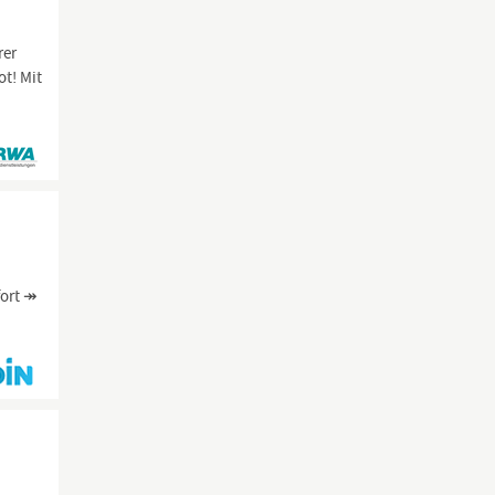
rer
ot! Mit
h
fort ↠