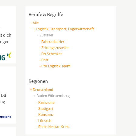
Berufe & Begriffe
+ Alle
w
+ Logistik, Transport, Lagerwirtschaft
t dich
+ Zusteller
ungen.
-
Fahrradkurier
-
Zeitungszusteller
-
Db Schenker
-
Post
-
Pro Logistik Team
Regionen
.
+ Deutschland
n Du
+ Baden Württemberg
ung
-
Karlsruhe
-
Stuttgart
-
Konstanz
-
Lörrach
-
Rhein Neckar Kreis