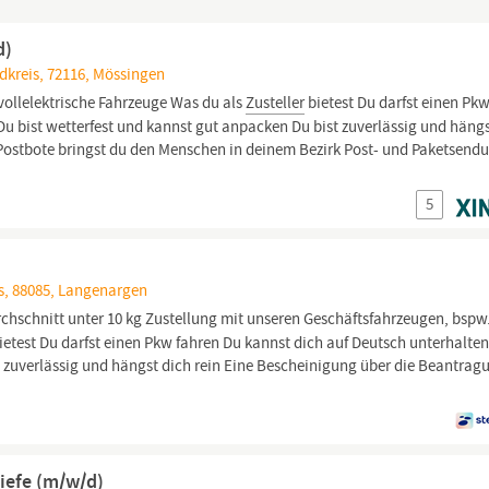
d)
kreis, 72116, Mössingen
vollelektrische Fahrzeuge Was du als
Zusteller
bietest Du darfst einen Pk
Du bist wetterfest und kannst gut anpacken Du bist zuverlässig und hängs
 Postbote bringst du den Menschen in deinem Bezirk Post- und Paketsend
5
, 88085, Langenargen
hschnitt unter 10 kg Zustellung mit unseren Geschäftsfahrzeugen, bspw
ietest Du darfst einen Pkw fahren Du kannst dich auf Deutsch unterhalte
t zuverlässig und hängst dich rein Eine Bescheinigung über die Beantrag
riefe (m/w/d)