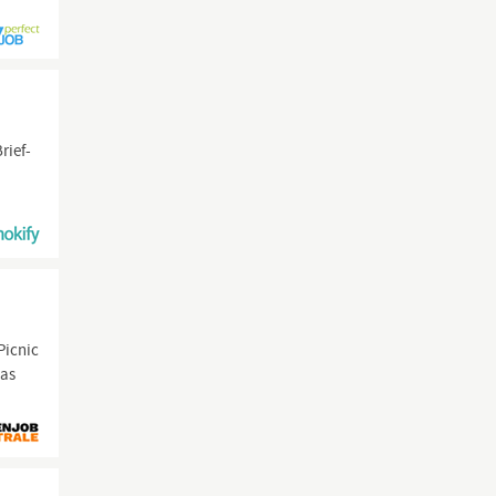
rief-
Picnic
das