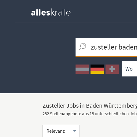
Keywortsuche
Ortssuche
Umkreissuche
Arbeitsform
Zusteller Jobs in Baden Württember
282 Stellenangebote aus 18 unterschiedlichen Jo
Sortierung