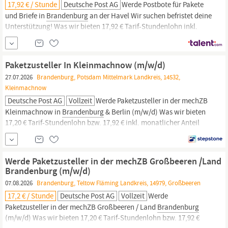
17,92 € / Stunde
Deutsche Post AG
Werde Postbote für Pakete
und Briefe in
Brandenburg
an der Havel Wir suchen befristet deine
Unterstützung! Was wir bieten 17,92 € Tarif-Stundenlohn inkl.
50% Weihnachtsgeld Weitere 50% Weihnachtsgeld im November
Du kannst ab sofort befristet für längstens 6 Monate in Vollzeit mit
6 Monaten Probezeit starten, 38,5 Stunden/Woche
Paketzusteller In Kleinmachnow (m/w/d)
27.07.2026
Brandenburg, Potsdam Mittelmark Landkreis, 14532,
Kleinmachnow
Deutsche Post AG
Vollzeit
Werde Paketzusteller in der mechZB
Kleinmachnow in
Brandenburg
& Berlin (m/w/d) Was wir bieten
17,20 € Tarif-Stundenlohn bzw. 17,92 € inkl. monatlicher Anteil
von 50% des 13. Monatsgehalt Weitere 50% Weihnachtsgeld im
November Bis zu 332,34 € Urlaubsgeld im Monat Juli Du kannst
sofort unbefristet / befristet in Vollzeit starten.
Werde Paketzusteller in der mechZB Großbeeren /Land
Brandenburg (m/w/d)
07.08.2026
Brandenburg, Teltow Fläming Landkreis, 14979, Großbeeren
17,2 € / Stunde
Deutsche Post AG
Vollzeit
Werde
Paketzusteller in der mechZB Großbeeren / Land
Brandenburg
(m/w/d) Was wir bieten 17,20 € Tarif-Stundenlohn bzw. 17,92 €