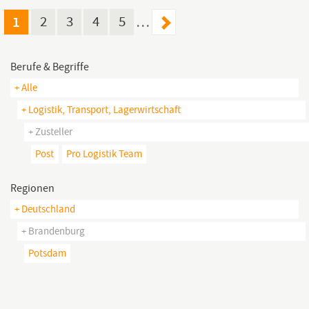
Sozialleistung eines Großkonzerns wie z.B. Jobticket Was du als
Zusteller
bietest Du kannst dich auf...
1
2
3
4
5
…
Berufe & Begriffe
+ Alle
+ Logistik, Transport, Lagerwirtschaft
+ Zusteller
Post
Pro Logistik Team
Regionen
+ Deutschland
+ Brandenburg
Potsdam