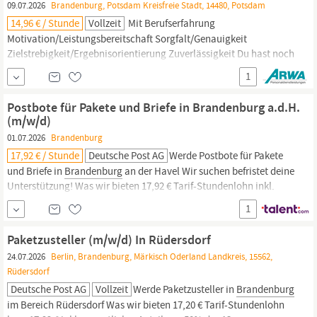
09.07.2026
Brandenburg, Potsdam Kreisfreie Stadt, 14480, Potsdam
14,96 € / Stunde
Vollzeit
Mit Berufserfahrung
Motivation/Leistungsbereitschaft Sorgfalt/Genauigkeit
Zielstrebigkeit/Ergebnisorientierung Zuverlässigkeit Du hast noch
Fragen zum Job? Kontaktiere uns unter 03 31 / 7 04 84 - 0 oder per
1
E-Mail an potsdam, Berufskraftfahrer (m/w/d),
Auslieferungsfahrer (m/w/d),
Zusteller
(m/w/d), Kurierfahrer
Postbote für Pakete und Briefe in Brandenburg a.d.H.
(m/w/d), Lieferfahrer (m/w/d) oder...
(m/w/d)
01.07.2026
Brandenburg
17,92 € / Stunde
Deutsche Post AG
Werde Postbote für Pakete
und Briefe in
Brandenburg
an der Havel Wir suchen befristet deine
Unterstützung! Was wir bieten 17,92 € Tarif-Stundenlohn inkl.
50% Weihnachtsgeld Weitere 50% Weihnachtsgeld im November
1
Du kannst ab sofort befristet für längstens 6 Monate in Vollzeit mit
6 Monaten Probezeit starten, 38,5 Stunden/Woche
Paketzusteller (m/w/d) In Rüdersdorf
24.07.2026
Berlin, Brandenburg, Märkisch Oderland Landkreis, 15562,
Rüdersdorf
Deutsche Post AG
Vollzeit
Werde Paketzusteller in
Brandenburg
im Bereich Rüdersdorf Was wir bieten 17,20 € Tarif-Stundenlohn