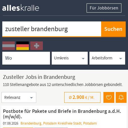
Für Jobbörsen
Keywortsuche
Ortssuche
Umkreissuche
Arbeitsform
Zusteller Jobs in Brandenburg
110 Stellenangebote aus 12 unterschiedlichen Jobbörsen gebündelt.
Sortierung
2.908
Ø
€ /
M.
Postbote für Pakete und Briefe in Brandenburg a.d.H.
(m/w/d).
07.08.2026
Brandenburg, Potsdam Kreisfreie Stadt, Potsdam