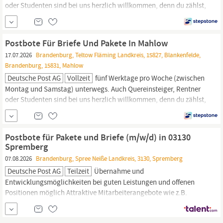
oder Studenten sind bei uns herzlich willkommen, denn du zählst,
wie du bist! Wir freuen uns auf deine Bewerbung als
Zusteller,
am
besten online! Klicke dazu einfach auf den Bewerben Button -
auch ganz ohne Lebenslauf.
Postbote Für Briefe Und Pakete In Mahlow
17.07.2026
Brandenburg, Teltow Fläming Landkreis, 15827, Blankenfelde,
Brandenburg, 15831, Mahlow
Deutsche Post AG
Vollzeit
fünf Werktage pro Woche (zwischen
Montag und Samstag) unterwegs. Auch Quereinsteiger, Rentner
oder Studenten sind bei uns herzlich willkommen, denn du zählst,
wie du bist! Wir freuen uns auf deine Bewerbung als
Zusteller,
am
besten online! Klicke dazu einfach auf den Bewerben Button -
auch ganz ohne Lebenslauf.
Postbote für Pakete und Briefe (m/w/d) in 03130
Spremberg
07.08.2026
Brandenburg, Spree Neiße Landkreis, 3130, Spremberg
Deutsche Post AG
Teilzeit
Übernahme und
Entwicklungsmöglichkeiten bei guten Leistungen und offenen
Positionen möglich Attraktive Mitarbeiterangebote wie z.B.
arbeitgeberfinanzierte betriebliche Altersvorsorge,
Fahrradleasing, Rabatte bei Mobilfunkanbietern, etc. Attraktive