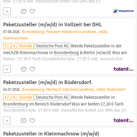
bzw. 17,92 € inkl. monatlicher Anteil von 50% des 13.
Monatsgehalt Weitere 50% Weihnachtsgeld im November Bis zu
332,34 € Urlaubsgeld im Monat Juli Du kannst sofort unbefristet /
befristet in Vollzeit starten.
Paketzusteller (m/w/d) in Vollzeit bei DHL
07.08.2026
Brandenburg, Potsdam Mittelmark Landkreis, 14532,
Kleinmachnow
17,2 € / Stunde
Deutsche Post AG
Werde Paketzusteller in der
mechZB Kleinmachnow in
Brandenburg
& Berlin (m/w/d) Was wir
bieten ~17,20 € Tarif-Stundenlohn bzw. 17,92 € inkl. monatlicher
Anteil von 50% des 13. Monatsgehalt ~ Weitere 50%
Weihnachtsgeld im November ~ Bis zu 332,34 € Urlaubsgeld im
Monat Juli ~ Du kannst sofort unbefristet / befristet in Vollzeit
Paketzusteller (m/w/d) in Rüdersdorf.
starten. ~
04.07.2026
Brandenburg, Märkisch Oderland Landkreis, 15562, Rüdersdorf
17,2 € / Stunde
Deutsche Post AG
Werde Paketzusteller in
Brandenburg
im Bereich Rüdersdorf Was wir bieten 17,20 € Tarif-
Stundenlohn bzw. 17,92 € inkl. monatlicher Anteil von 50% des 13.
Monatsgehalt Weitere 50% Weihnachtsgeld im November Bis zu
332,34 € Urlaubsgeld im Monat Juli Du kannst sofort unbefristet /
befristet in Vollzeit starten.
Paketzusteller in Kleinmachnow (m/w/d)