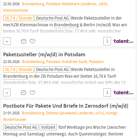
22.05.2026
Brandenburg, Potsdam Mittelmark Landkreis, 14532,
Kleinmachnow
16,7 € / Stunde
Deutsche Post AG
Werde Paketzusteller in der
mechZB Kleinmachnow in
Brandenburg
& Berlin (m/w/d) Was wir
bieten 16,70 € Tarif-Stundenlohn bzw. 17,40 € inkl. monatlicher
Anteil von 50% des 13. Monatsgehalt Weitere 50%
1
Weihnachtsgeld im November Bis zu 332,34 € Urlaubsgeld im
Monat Juli Du kannst sofort unbefristet / befristet in Vollzeit
Paketzusteller (m/w/d) in Potsdam
starten.
22.05.2026
Brandenburg, Potsdam Kreisfreie Stadt, Potsdam
16,7 € / Stunde
Deutsche Post AG
Werde Paketzusteller in
Brandenburg
in der ZB Potsdam Was wir bieten 16,70 € Tarif-
Stundenlohn bzw. 17,40 € inkl. monatlicher Anteil von 50% des 13.
Monatsgehalt Weitere 50% Weihnachtsgeld im November Bis zu
1
332,34 € Urlaubsgeld im Monat Juli Du kannst sofort unbefristet /
befristet in Vollzeit starten. Ein krisensicherer Arbeitsplatz,
Postbote Für Pakete Und Briefe In Zernsdorf (m/w/d)
garantierte...
27.07.2026
Brandenburg, Dahme Spreewald Landkreis, 15712, Königs
Wusterhausen
Deutsche Post AG
Vollzeit
fünf Werktage pro Woche (zwischen
Montag und Samstag) unterwegs. Auch Quereinsteiger, Rentner