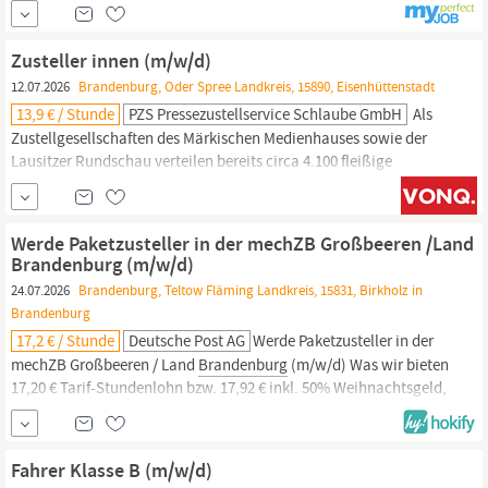
inkl. 50% Weihnachtsgeld, ggf. regionale Arbeitsmarktzulage
Weitere 50% Weihnachtsgeld im November Bis zu 332,34 €
Urlaubsgeld Du kannst sofort unbefristet / befristet in Vollzeit
Zusteller innen (m/w/d)
starten.
12.07.2026
Brandenburg, Oder Spree Landkreis, 15890, Eisenhüttenstadt
13,9 € / Stunde
PZS Pressezustellservice Schlaube GmbH
Als
Zustellgesellschaften des Märkischen Medienhauses sowie der
Lausitzer Rundschau verteilen bereits circa 4.100 fleißige
Zusteller
innen unsere Tageszeitungen, Anzeigenblätter und
Briefsendungen in
Brandenburg
und Nordsachsen. DAS WÜRDEN
SIE TUN: Zustellung der Tageszeitungen, Anzeigenblätter &
Werde Paketzusteller in der mechZB Großbeeren /Land
Briefsendungen (gebietsabhängig)...
Brandenburg (m/w/d)
24.07.2026
Brandenburg, Teltow Fläming Landkreis, 15831, Birkholz in
Brandenburg
17,2 € / Stunde
Deutsche Post AG
Werde Paketzusteller in der
mechZB Großbeeren / Land
Brandenburg
(m/w/d) Was wir bieten
17,20 € Tarif-Stundenlohn bzw. 17,92 € inkl. 50% Weihnachtsgeld,
ggf. regionale Arbeitsmarktzulage Weitere 50% Weihnachtsgeld
im November Bis zu 332,34 € Urlaubsgeld Du kannst sofort
unbefristet / befristet in Vollzeit starten.
Fahrer Klasse B (m/w/d)