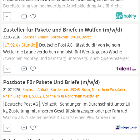
Bereitstellung von hochwertiger Arbeitskleidung Ausführliche
Einweisung (bezahlt) – wir machen dich fit für die Zustellung Ein
krisensicherer Arbeitsplatz, garantierte Gehaltssteigerung gemäß
Tarifvertrag und pünktliche Gehaltszahlungen Deine Aufgaben als
Zusteller für Pakete und Briefe in Wulfen (m/w/d)
Zusteller
bei uns Zustellung von...
22.05.2026
Sachsen Anhalt, Bördekreis, 39638, Dorst
17,92 € / Stunde
Deutsche Post AG
lässt du dir von keinem
Wetter die Laune verderben und bist fünf Werktage pro Woche
(zwischen Montag und Samstag) unterwegs. Auch Quereinsteiger,
Rentner oder Studenten sind bei uns herzlich willkommen, denn
du zählst, wie du bist! Wir freuen uns auf deine Bewerbung als
Zusteller,
am besten online! Klicke dazu einfach auf den
Postbote Für Pakete Und Briefe (m/w/d)
Bewerben -Button –
21.07.2026
Sachsen Anhalt, Bördekreis, 39345, Born, Nordrhein Westfalen,
Rhein Sieg Kreis, 53332, Bornheim in Nordrhein Westfalen
Deutsche Post AG
Vollzeit
Sendungen im Durchschnitt unter 10
kg Zustellung mit unseren Geschäftsfahrzeugen oder per Fahrrad
Was du als
Zusteller
bietest Du darfst einen Pkw fahren und
kannst auch Fahrrad fahren Du kannst dich auf Deutsch
unterhalten Du bist wetterfest und kannst gut anpacken Du bist
zuverlässig und hängst dich rein Werde Postbote bei Deutsche