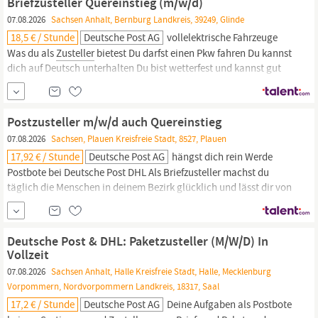
Briefzusteller Quereinstieg (m/w/d)
Post DHL Als...
07.08.2026
Sachsen Anhalt, Bernburg Landkreis, 39249, Glinde
18,5 € / Stunde
Deutsche Post AG
vollelektrische Fahrzeuge
Was du als
Zusteller
bietest Du darfst einen Pkw fahren Du kannst
dich auf Deutsch unterhalten Du bist wetterfest und kannst gut
anpacken Du bist zuverlässig und hängst dich rein Werde
Paketzusteller bei Deutsche Post DHL Du begegnest täglich netten
Menschen und bist an fünf Werktagen in der Woche
Postzusteller m/w/d auch Quereinstieg
07.08.2026
Sachsen, Plauen Kreisfreie Stadt, 8527, Plauen
17,92 € / Stunde
Deutsche Post AG
hängst dich rein Werde
Postbote bei Deutsche Post DHL Als Briefzusteller machst du
täglich die Menschen in deinem Bezirk glücklich und lässt dir von
keinem Wetter die Laune verderben. Auch Quereinsteiger, Rentner
oder Studenten sind bei uns herzlich willkommen, denn du zählst,
wie du bist! Wir freuen uns auf deine Bewerbung als
Zusteller,
am
Deutsche Post & DHL: Paketzusteller (M/W/D) In
besten...
Vollzeit
07.08.2026
Sachsen Anhalt, Halle Kreisfreie Stadt, Halle, Mecklenburg
Vorpommern, Nordvorpommern Landkreis, 18317, Saal
17,2 € / Stunde
Deutsche Post AG
Deine Aufgaben als Postbote