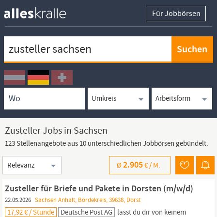
Für Jobbörsen
Keywortsuche
Ortssuche
Umkreissuche
Arbeitsform
Zusteller Jobs in Sachsen
123 Stellenangebote aus 10 unterschiedlichen Jobbörsen gebündelt.
Sortierung
2.905
Ø
€ /
M.
Zusteller für Briefe und Pakete in Dorsten (m/w/d)
22.05.2026
Sachsen Anhalt, Bördekreis, 39638, Dorst
17,92 € / Stunde
Deutsche Post AG
lässt du dir von keinem