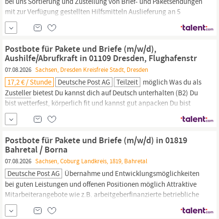
bei uns Sortierung und Zustellung von Brief- und Paketsendungen
mit zur Verfügung gestellten Hilfsmitteln Auslieferung an 5
Werktagen (zwischen Montag und Samstag) Sendungen im
Durchschnitt unter 10 kg (bis max. 31,5 kg) Zustellung mit
unseren Geschäftsfahrzeugen, bspw. vollelektrische Fahrzeuge
Postbote für Pakete und Briefe (m/w/d),
Was du als
Zusteller
bietest...
Aushilfe/Abrufkraft in 01109 Dresden, Flughafenstr
07.08.2026
Sachsen, Dresden Kreisfreie Stadt, Dresden
17,2 € / Stunde
Deutsche Post AG
Teilzeit
möglich Was du als
Zusteller
bietest Du kannst dich auf Deutsch unterhalten (B2) Du
bist wetterfest, körperlich fit und kannst gut anpacken Du bist
zuverlässig, hängst dich rein und bist flexibel Einen gültigen Pkw-
Führerschein Du bist mindestens 18 Jahre alt Du arbeitest gern im
Team Du möchtest als Abrufkraft an einzelnen Tagen (max.2)
Postbote für Pakete und Briefe (m/w/d) in 01819
Bahretal / Borna
07.08.2026
Sachsen, Coburg Landkreis, 1819, Bahretal
Deutsche Post AG
Übernahme und Entwicklungsmöglichkeiten
bei guten Leistungen und offenen Positionen möglich Attraktive
Mitarbeiterangebote wie z.B. arbeitgeberfinanzierte betriebliche
Altersvorsorge, Fahrradleasing, Rabatte bei Mobilfunkanbietern,
etc. Attraktive Sozialleistung eines Großkonzerns wie z.B.