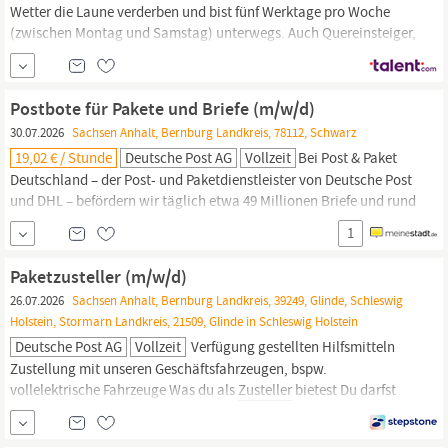
Wetter die Laune verderben und bist fünf Werktage pro Woche
(zwischen Montag und Samstag) unterwegs. Auch Quereinsteiger,
Rentner oder Studenten sind bei uns herzlich willkommen, denn
du zählst, wie du bist! Wir freuen uns auf deine Bewerbung als
Zusteller,
am besten online! Klicke dazu einfach auf den
Postbote für Pakete und Briefe (m/w/d)
Bewerben -Button –
30.07.2026
Sachsen Anhalt, Bernburg Landkreis, 78112, Schwarz
19,02 € / Stunde
Deutsche Post AG
Vollzeit
Bei Post & Paket
Deutschland – der Post- und Paketdienstleister von Deutsche Post
und DHL – befördern wir täglich etwa 49 Millionen Briefe und rund
6,7 Millionen Pakete. Das sind beeindruckende Zahlen. Aber nicht
1
annähernd so beeindruckend wie die großartigen Leistungen
unserer Mitarbeiter:innen, die das jeden Tag möglich machen: die
Paketzusteller (m/w/d)
Zusteller:innen,
die
26.07.2026
Sachsen Anhalt, Bernburg Landkreis, 39249, Glinde, Schleswig
Holstein, Stormarn Landkreis, 21509, Glinde in Schleswig Holstein
Deutsche Post AG
Vollzeit
Verfügung gestellten Hilfsmitteln
Zustellung mit unseren Geschäftsfahrzeugen, bspw.
vollelektrische Fahrzeuge Was du als
Zusteller
bietest Du darfst
einen Pkw fahren Du kannst dich auf Deutsch unterhalten Du bist
wetterfest und kannst gut anpacken Du bist zuverlässig und