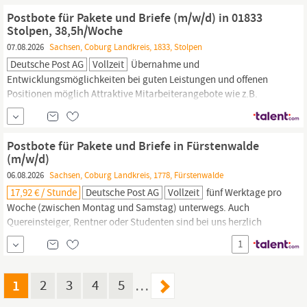
Jobticket Was du als
Zusteller
bietest Du kannst dich auf...
Postbote für Pakete und Briefe (m/w/d) in 01833
Stolpen, 38,5h/Woche
07.08.2026
Sachsen, Coburg Landkreis, 1833, Stolpen
Deutsche Post AG
Vollzeit
Übernahme und
Entwicklungsmöglichkeiten bei guten Leistungen und offenen
Positionen möglich Attraktive Mitarbeiterangebote wie z.B.
arbeitgeberfinanzierte betriebliche Altersvorsorge,
Fahrradleasing, Rabatte bei Mobilfunkanbietern, etc. Attraktive
Sozialleistung eines Großkonzerns wie z.B. Jobticket Was du als
Postbote für Pakete und Briefe in Fürstenwalde
Zusteller
bietest Du kannst dich auf...
(m/w/d)
06.08.2026
Sachsen, Coburg Landkreis, 1778, Fürstenwalde
17,92 € / Stunde
Deutsche Post AG
Vollzeit
fünf Werktage pro
Woche (zwischen Montag und Samstag) unterwegs. Auch
Quereinsteiger, Rentner oder Studenten sind bei uns herzlich
willkommen, denn du zählst, wie du bist! Wir freuen uns auf deine
1
Bewerbung als
Zusteller,
am besten online! Klicke dazu einfach
auf den Bewerben -Button – auch ganz ohne Lebenslauf.
1
2
3
4
5
…