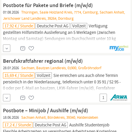
hängst dich rein Werde Paketzusteller bei Deutsche Post DHL Du
Postbote für Pakete und Briefe (m/w/d)
begegnest
07.08.2026
Thüringen, Saale Holzland Kreis, 7774, Camburg, Sachsen Anhalt,
Jerichower Land Landkreis, 39264, Dornburg
17,92 € / Stunde
Deutsche Post AG
Vollzeit
Verfügung
gestellten Hilfsmitteln Auslieferung an 5 Werktagen (zwischen
Montag und Samstag) Sendungen im Durchschnitt unter 10 kg
Zustellung mit unseren Geschäftsfahrzeugen, bspw.
vollelektrische Fahrzeuge Was du als
Zusteller
bietest Du darfst
einen Pkw fahren Du kannst dich auf Deutsch unterhalten Du bist
Berufskraftfahrer regional (m/w/d)
wetterfest und kannst gut anpacken Du bist...
28.07.2026
Sachsen, Bautzen Landkreis, 01900, Großröhrsdorf
15,69 € / Stunde
Vollzeit
Sie erreichen uns auch ohne Termin
persönlich in der Niederlassung, telefonisch unter 0 35 91 / 52 95 -
0 oder per E-Mail an bautzen, LKW‑Fahrer (m/w/d), Fernfahrer
(m/w/d),
Zusteller
(m/w/d), Kurierfahrer (m/w/d),
1
Auslieferungsfahrer (m/w/d) oder Gefahrguttransporter (m/w/d)?
Das trifft sich gut, denn diese Jobs sind ab sofort für Sie verfügbar!
Postbote – Minijob / Aushilfe (m/w/d)
18.06.2026
Sachsen Anhalt, Bördekreis, 39340, Haldensleben
17,2 € / Stunde
Deutsche Post AG
Aushilfe Studentenjob
Flexible Arbeitszeiten an vereinbarten Arbeitstagen Kostenlose