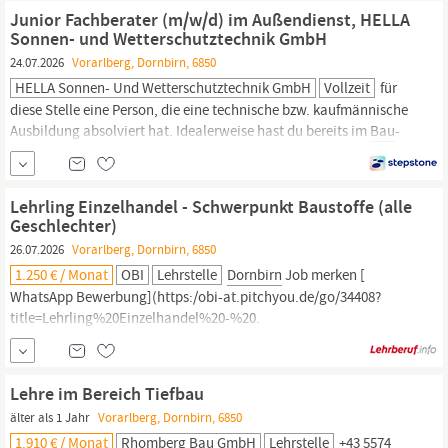
Moosmahdstraße 1 A-6850
Dornbirn
T;+43 5 7505-6850 Job-ID:
Junior Fachberater (m/w/d) im Außendienst, HELLA
13221
Sonnen- und Wetterschutztechnik GmbH
24.07.2026
Vorarlberg, Dornbirn, 6850
HELLA Sonnen- Und Wetterschutztechnik GmbH
Vollzeit
für
diese Stelle eine Person, die eine technische bzw. kaufmännische
Ausbildung absolviert hat. Idealerweise hast du bereits im
Bau
-
bzw. Baunebengewerbe gearbeitet und bringst erste Erfahrung
aus dem Vertriebsbereich mit. Mit deinem professionellen
Auftreten bist du ein guter Repräsentant unseres Unternehmens.
Lehrling Einzelhandel - Schwerpunkt Baustoffe (alle
Geschlechter)
26.07.2026
Vorarlberg, Dornbirn, 6850
1.250 € / Monat
OBI
Lehrstelle
Dornbirn
Job merken [
WhatsApp Bewerbung](https:/obi-at.pitchyou.de/go/34408?
title=Lehrling%20Einzelhandel%20-%20.
(alle%20Geschlechter)&applicationApplyApiURL=
https:/job.obi.com34408/applyApi&lang=de WhatsApp
Bewerbung) Ich will den Job! Mobil bewerben Vollzeit Köblern 1,
Lehre im Bereich Tiefbau
6850
Dornbirn
Bau
dir deine Zukunft...
älter als 1 Jahr
Vorarlberg, Dornbirn, 6850
1.910 € / Monat
Rhomberg Bau GmbH
Lehrstelle
+43 5574