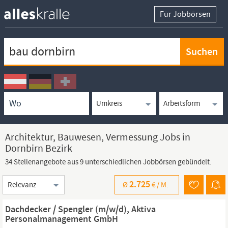
Für Jobbörsen
Keywortsuche
Ortssuche
Umkreissuche
Arbeitsform
Architektur, Bauwesen, Vermessung Jobs in
Dornbirn Bezirk
34 Stellenangebote aus 9 unterschiedlichen Jobbörsen gebündelt.
Sortierung
2.725
Ø
€ /
M.
Dachdecker / Spengler (m/w/d), Aktiva
Personalmanagement GmbH