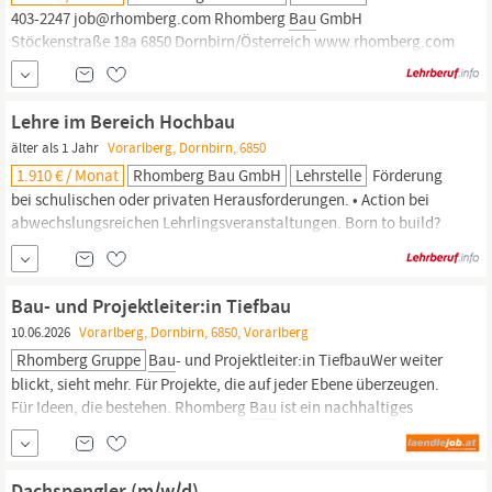
403-2247 job@rhomberg.com Rhomberg
Bau
GmbH
Stöckenstraße 18a 6850
Dornbirn/Österreich
www.rhomberg.com
Lehre im Bereich Hochbau
älter als 1 Jahr
Vorarlberg, Dornbirn, 6850
1.910 € / Monat
Rhomberg Bau GmbH
Lehrstelle
Förderung
bei schulischen oder privaten Herausforderungen. • Action bei
abwechslungsreichen Lehrlingsveranstaltungen. Born to build?
Dann melde dich bei uns gleich zu einem Schnuppertag an. Born
to build. Anja Unterassinger Lehrlingskoordinatorin +43 5574 403-
2247 job@rhomberg.com Rhomberg
Bau
GmbH Stöckenstraße
Bau- und Projektleiter:in Tiefbau
18a 6850
Dornbirn/Österreich
www.rhomberg.com
10.06.2026
Vorarlberg, Dornbirn, 6850, Vorarlberg
Rhomberg Gruppe
Bau
- und Projektleiter:in TiefbauWer weiter
blickt, sieht mehr. Für Projekte, die auf jeder Ebene überzeugen.
Für Ideen, die bestehen. Rhomberg
Bau
ist ein nachhaltiges
Familienunternehmen mit hoher Innovationskraft im Bauwesen
und einer klaren Leidenschaft für tragfähige Lösungen. Unsere
Mitarbeitenden sind dabei das wichtigste...
Dachspengler (m/w/d)