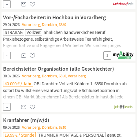
at.pitchyou.de/go/34409?title=Lehrling%20Einzelhandel%20-
%20. (alle%20Geschlechter)&applicationApplyApiURL=
https:/job.obi.com34409/applyApi&lang=de WhatsApp
Vor-/Facharbeiter:in Hochbau in Vorarlberg
Bewerbung) Ich will den Job! Mobil bewerben Job merken
29.01.2026
Vorarlberg, Dornbirn, 6850
STRABAG
Vollzeit
ähnlichen handwerklichen Beruf
Praxisbezogene, selbständige Arbeitsweise Teamfähigkeit,
Eigeninitiative und Engagement Wir bieten Wir sind ein junges
motiviertes Team und agieren als eigenständiger Standort,
1
ausgehend von
Dornbirn,
in ganz Vorarlberg. Es erwarten Sie
interessante Aufgaben, die Mitarbeit in dynamischen Teams,
Bereichsleiter Organisation (alle Geschlechter)
spannende Projekte und eine...
30.07.2026
Vorarlberg, Dornbirn, 6850, Vorarlberg
40.000 € / Jahr
OBI
Dornbirn
Vollzeit Köblern 1, 6850
Dornbirn
ab
sofort Du willst eine verantwortungsvolle Schlüsselposition in
einem OBI Markt übernehmen? Als Bereichsleiter:in hast du jede
Menge Verantwortung. Du stellst die Einhaltung von Prozessen
und Abläufen sicher. Bei dir laufen sämtliche Informationen zu
Werbeaktionen und Prozessen zusammen,...
Kranfahrer (m/w/d)
09.06.2026
Vorarlberg, Dornbirn, 6850
19,99 € / Stunde
TRUMMER MONTAGE & PERSONAL
genügt,