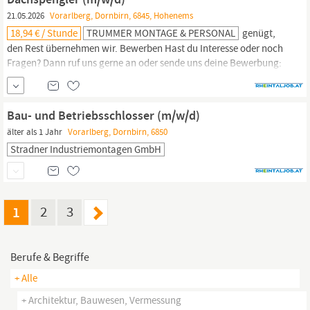
21.05.2026
Vorarlberg, Dornbirn, 6845, Hohenems
18,94 € / Stunde
TRUMMER MONTAGE & PERSONAL
genügt,
den Rest übernehmen wir. Bewerben Hast du Interesse oder noch
Fragen? Dann ruf uns gerne an oder sende uns deine Bewerbung:
Trummer Montage & Personal GmbH -
DornbirnTelefon:
+4357 100
161 E-Mail: team@trummer.eu Wir freuen uns auf deine
Kontaktaufnahme! Wir freuen uns über Ihre Online-Bewerbung
Bau- und Betriebsschlosser (m/w/d)
via Link
älter als 1 Jahr
Vorarlberg, Dornbirn, 6850
Stradner Industriemontagen GmbH
1
2
3
Berufe & Begriffe
+ Alle
+ Architektur, Bauwesen, Vermessung