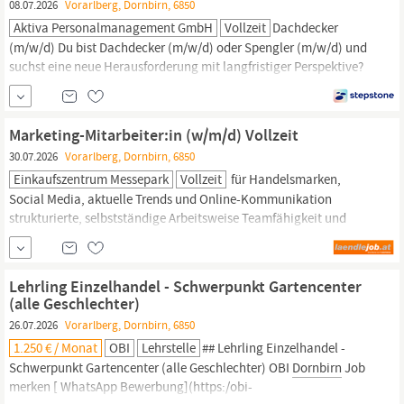
08.07.2026
Vorarlberg, Dornbirn, 6850
Aktiva Personalmanagement GmbH
Vollzeit
Dachdecker
(m/w/d) Du bist Dachdecker (m/w/d) oder Spengler (m/w/d) und
suchst eine neue Herausforderung mit langfristiger Perspektive?
Dann bieten wir Dir eine spannende Möglichkeit in einem
modernen und zukunftsorientierten Arbeitsumfeld im Raum
Dornbirn.
Zur Verstärkung unseres Teams suchen wir motivierte
Marketing-Mitarbeiter:in (w/m/d) Vollzeit
Fachkräfte in Vollzeit.
30.07.2026
Vorarlberg, Dornbirn, 6850
Einkaufszentrum Messepark
Vollzeit
für Handelsmarken,
Social Media, aktuelle Trends und Online-Kommunikation
strukturierte, selbstständige Arbeitsweise Teamfähigkeit und
Organisationstalent Unser Angebot: Mitarbeit an einem der
spannendsten
Bau
- und Handelsprojekte Vorarlbergs
abwechslungsreiche, neuartige Marketingprojekte mit
Lehrling Einzelhandel - Schwerpunkt Gartencenter
Gestaltungsspielraum eigenverantwortliche Aufgaben und...
(alle Geschlechter)
26.07.2026
Vorarlberg, Dornbirn, 6850
1.250 € / Monat
OBI
Lehrstelle
## Lehrling Einzelhandel -
Schwerpunkt Gartencenter (alle Geschlechter) OBI
Dornbirn
Job
merken [ WhatsApp Bewerbung](https:/obi-