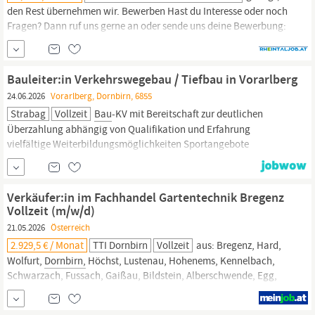
den Rest übernehmen wir. Bewerben Hast du Interesse oder noch
Fragen? Dann ruf uns gerne an oder sende uns deine Bewerbung:
Trummer Montage & Personal GmbH -
DornbirnTelefon:
+4357 100
161 E-Mail: team@trummer.eu Wir freuen uns auf deine
Kontaktaufnahme! Wir freuen uns über Ihre Online-Bewerbung
Bauleiter:in Verkehrswegebau / Tiefbau in Vorarlberg
via Link
24.06.2026
Vorarlberg, Dornbirn, 6855
Strabag
Vollzeit
Bau
-KV mit Bereitschaft zur deutlichen
Überzahlung abhängig von Qualifikation und Erfahrung
vielfältige Weiterbildungsmöglichkeiten Sportangebote
wettbewerbsfähige Vergütung Mitarbeiterrabatte Flexible
Arbeitszeiten Gruppenunfallversicherung Freitag (halber
Arbeitstag) Gesundheitsförderung Mitarbeiterevents
Verkäufer:in im Fachhandel Gartentechnik Bregenz
Vollzeit (m/w/d)
21.05.2026
Österreich
2.929,5 € / Monat
TTI Dornbirn
Vollzeit
aus: Bregenz, Hard,
Wolfurt,
Dornbirn,
Höchst, Lustenau, Hohenems, Kennelbach,
Schwarzach, Fussach, Gaißau, Bildstein, Alberschwende, Egg,
Andelsbuch sowie dem gesamten Bezirk Bregenz und dem
Vorarlberger Rheintal. TTI Niederlassung
Dornbirn