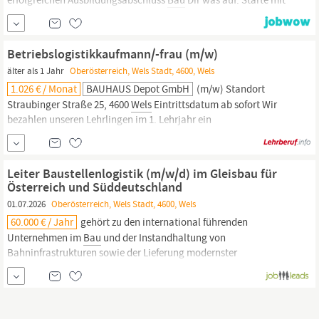
BAUHAUS ins Berufsleben! Als Betriebslogistikkaufmann/-frau
dreht sich bei Dir alles um die Warenlogistik des BAUHAUS
Fachcentrums. Du bist daran beteiligt den Warenfluss im
Betriebslogistikkaufmann/-frau (m/w)
Fachcentrum zu gewährleisten und führst Bestands- und
älter als 1 Jahr
Oberösterreich, Wels Stadt, 4600, Wels
1.026 € / Monat
BAUHAUS Depot GmbH
(m/w) Standort
Straubinger Straße 25, 4600
Wels
Eintrittsdatum ab sofort Wir
bezahlen unseren Lehrlingen im 1. Lehrjahr ein
kollektivvertragliches Lehrlingsgehalt von € 1.026,-/brutto
danach, € 1.200,-/brutto im 2. Lehrjahr, und 1.518,-/brutto im 3.
Lehrjahr. BAUHAUS bietet dir zusätzlich Eine freiwillige 6.
Leiter Baustellenlogistik (m/w/d) im Gleisbau für
Urlaubswoche ab einem Jahr...
Österreich und Süddeutschland
01.07.2026
Oberösterreich, Wels Stadt, 4600, Wels
60.000 € / Jahr
gehört zu den international führenden
Unternehmen im
Bau
und der Instandhaltung von
Bahninfrastrukturen sowie der Lieferung modernster
Bahntechnik. Mit rund 3000 engagierten Mitarbeitenden und
Standorten in neun Ländern gestalten wir als kompetenter
Partner, die Umsetzung innovativer und effizienter Lösungen. So
geben wir jeden Tag unser Bestes, damit die