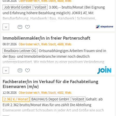
03.08.2026
Oberösterreich, Wels Stadt, 4600, Wels
Job World GmbH
Vollzeit
3.000,-- brutto/Monat (Bei Eignung
und Erfahrung höhere Bezahlung möglich) JOKR1 AT, Mit
Berufserfahrung, Handwerk |
Bau
, Handwerk | Schreinerei,
Personaldienstleistungen, Feste Anstellung, Vollzeit
Immobilienmakler/in in freier Partnerschaft
08.07.2026
Oberösterreich, Wels Stadt, 4600, Wels
Realbüro Leitner OG
Ortsunabhängiges Arbeiten Frauen sind in
der
Bau
- und Immobilienbranche immer noch deutlich
unterrepräsentiert. Wir möchten zu einer positiven Veränderung
in der Berufswelt beitragen und freuen uns deshalb besonders
über Bewerbungen von weiblichen Interessierten.
Fachberater/in im Verkauf für die Fachabteilung
Eisenwaren (m/w)
12.06.2026
Oberösterreich, Wels Stadt, 4602, Wels
2.362 € / Monat
BAUHAUS Depot GmbH
Vollzeit
Gehalt: ab
EUR 2.362 brutto/Monat Was für uns zählt Die Abteilung
Eisenwaren umfasst Schrauben in jeder Art und Größe wie auch
Bau
-, Tür- und Möbelbeschläge. Ein breites, kompetentes