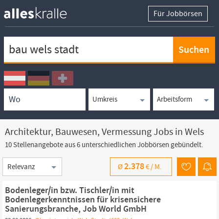
Für Jobbörsen
Keywortsuche
Ortssuche
Umkreissuche
Arbeitsform
Architektur, Bauwesen, Vermessung Jobs in Wels
10 Stellenangebote aus 6 unterschiedlichen Jobbörsen gebündelt.
Sortierung
2.378
Ø
€ /
M.
Bodenleger/in bzw. Tischler/in mit
Bodenlegerkenntnissen für krisensichere
Sanierungsbranche, Job World GmbH