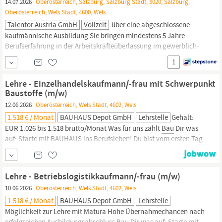
14.07.2026
Oberösterreich, Salzburg, Salzburg Stadt, 5020, Salzburg,
Oberösterreich, Wels Stadt, 4600, Wels
Talentor Austria GmbH
Vollzeit
über eine abgeschlossene
kaufmännische Ausbildung Sie bringen mindestens 5 Jahre
Berufserfahrung in der Arbeitskräfteüberlassung im gewerblich-
technischen Umfeld in Österreich mit und verfügen über
1
Branchenkenntnisse in einem oder mehreren der Bereiche:
Bau
,
Baunebengewerbe, Metallbau, Industrie, Logistik oder technische
Lehre - Einzelhandelskaufmann/-frau mit Schwerpunkt
Funktionen Sie sind in
Baustoffe (m/w)
12.06.2026
Oberösterreich, Wels Stadt, 4602, Wels
1.518 € / Monat
BAUHAUS Depot GmbH
Lehrstelle
Gehalt:
EUR 1.026 bis 1.518 brutto/Monat Was für uns zählt
Bau
Dir was
auf: Starte mit BAUHAUS ins Berufsleben! Du bist vom ersten Tag
an deiner Lehre ein vollwertiges Teammitglied und erhältst
während deiner 3-jährigen Lehrzeit Einblick in die verschiedenen
Fachabteilungen wie zB Sanitär, Elektro, Fliesen oder Werkzeuge
Lehre - Betriebslogistikkaufmann/-frau (m/w)
und Maschinen.
10.06.2026
Oberösterreich, Wels Stadt, 4602, Wels
1.518 € / Monat
BAUHAUS Depot GmbH
Lehrstelle
Möglichkeit zur Lehre mit Matura Hohe Übernahmechancen nach
erfolgreichen Ausbildungsabschluss
Bau
Dir was auf: Starte mit