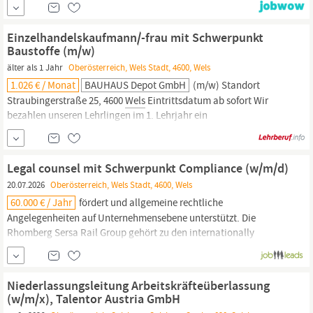
Sortiment an Briefkästen, Tresoren, Ofenzubehör, Metallprofilen,
Seilen und Ketten sowie Zubehör zum Insektenschutz
Einzelhandelskaufmann/-frau mit Schwerpunkt
vervollständigen das umfangreiche Warenangebot.
Baustoffe (m/w)
älter als 1 Jahr
Oberösterreich, Wels Stadt, 4600, Wels
1.026 € / Monat
BAUHAUS Depot GmbH
(m/w) Standort
Straubingerstraße 25, 4600
Wels
Eintrittsdatum ab sofort Wir
bezahlen unseren Lehrlingen im 1. Lehrjahr ein
kollektivvertragliches Lehrlingsgehalt von € 1.026,-/brutto
danach, € 1.200,-/brutto im 2. Lehrjahr, und 1.518,-/brutto im 3.
Lehrjahr. BAUHAUS bietet dir zusätzlich Eine freiwillige 6.
Legal counsel mit Schwerpunkt Compliance (w/m/d)
Urlaubswoche ab einem Jahr...
20.07.2026
Oberösterreich, Wels Stadt, 4600, Wels
60.000 € / Jahr
fördert und allgemeine rechtliche
Angelegenheiten auf Unternehmensebene unterstützt. Die
Rhomberg Sersa Rail Group gehört zu den internationally
führenden Unternehmen im
Bau
und der Instandhaltung von
Bahninfrastrukturen sowie der Lieferung modernster
Bahntechnik. Mit rund 3000 engagierten Mitarbeitenden und
Niederlassungsleitung Arbeitskräfteüberlassung
Standorten in neun
(w/m/x), Talentor Austria GmbH