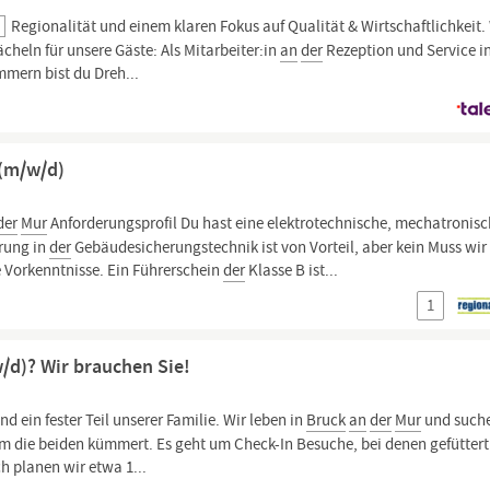
H
Regionalität und einem klaren Fokus auf Qualität & Wirtschaftlichkeit
ächeln für unsere Gäste: Als Mitarbeiter:in
an
der
Rezeption und Service i
mmern bist du Dreh...
 (m/w/d)
der
Mur
Anforderungsprofil Du hast eine elektrotechnische, mechatronis
rung in
der
Gebäudesicherungstechnik ist von Vorteil, aber kein Muss wir
e Vorkenntnisse. Ein Führerschein
der
Klasse B ist...
1
w/d)? Wir brauchen Sie!
d ein fester Teil unserer Familie. Wir leben in
Bruck
an
der
Mur
und such
 um die beiden kümmert. Es geht um Check-In Besuche, bei denen gefüttert
 planen wir etwa 1...