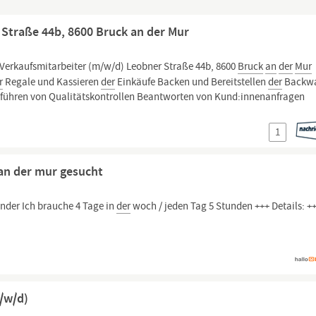
Straße 44b, 8600 Bruck an der Mur
 Verkaufsmitarbeiter (m/w/d) Leobner Straße 44b, 8600
Bruck
an
der
Mur
r
Regale und Kassieren
der
Einkäufe Backen und Bereitstellen
der
Backw
führen von Qualitätskontrollen Beantworten von Kund:innenanfragen
1
 an der mur gesucht
inder Ich brauche 4 Tage in
der
woch / jeden Tag 5 Stunden +++ Details: +
m/w/d)