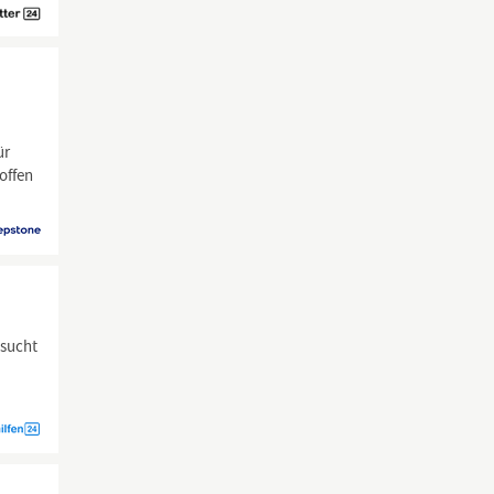
ür
offen
esucht