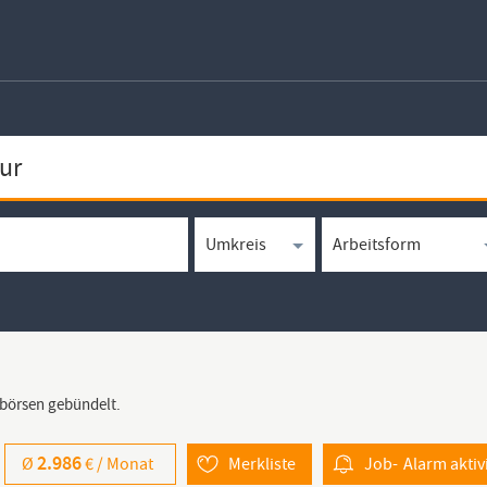
bbörsen gebündelt.
2.986
Ø
€ /
Monat
Merkliste
Job-
Alarm
aktiv