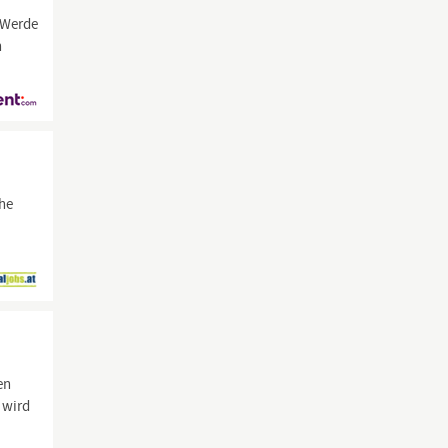
. Werde
n
che
en
 wird