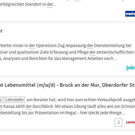
erfolgreichen Standort in
der
...
ur
beiter:innen in
der
Operations Zug Anpassung
der
Diensteinteilung bei
ver und qualitativer Ziele Erfassung und Pflege
der
zeitwirtschaftlichen
s, Analysen und Berichten für das Management Arbeiten nach...
t Lebensmittel (m/w/d) - Bruck an der Mur, Oberdorfer S
G
Lehrstelle
am Beraten hat, wird hier zum echten Verkaufsprofi ausge
er
Kassa zählt
der
Durchblick: Mit etwas Übung läuft alles wie am Schnür
estellung bis zur Präsentation im Regal – hier steckt jede Menge...
2