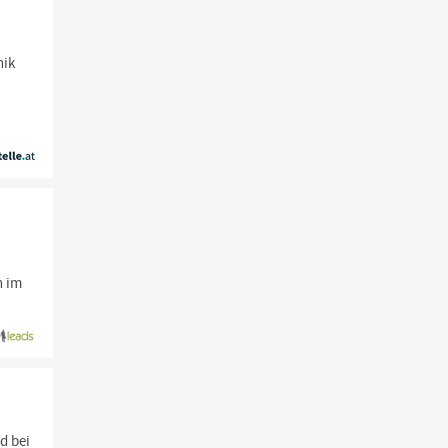
nik
n im
nd bei