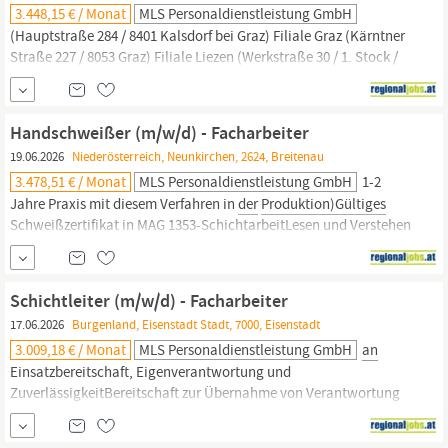
3.448,15 € / Monat
MLS Personaldienstleistung GmbH
(Hauptstraße 284 / 8401 Kalsdorf bei Graz) Filiale Graz (Kärntner
Straße 227 / 8053 Graz) Filiale Liezen (Werkstraße 30 / 1. Stock /
8940 Liezen) Filiale
Bruck
an
der
Mur
(Koloman-Wallisch-Platz 17/
8600
Bruck
an
der
Mur
) Filiale...
Handschweißer (m/w/d) - Facharbeiter
19.06.2026
Niederösterreich, Neunkirchen, 2624, Breitenau
3.478,51 € / Monat
MLS Personaldienstleistung GmbH
1-2
Jahre Praxis mit diesem Verfahren in
der
Produktion)Gültiges
Schweißzertifikat in MAG 1353-SchichtarbeitLesen und Verstehen
von Zeichnungen und AnweisungenGute Deutschkenntnisse
(mind. Niveau B2, notwendig für die Arbeitsprozesse)Gutes
räumliches Vorstellungsvermögen, hohes Maß
an
Schichtleiter (m/w/d) - Facharbeiter
Gewissenhaftigkeit und Genauigkeit...
17.06.2026
Burgenland, Eisenstadt Stadt, 7000, Eisenstadt
3.009,18 € / Monat
MLS Personaldienstleistung GmbH
an
Einsatzbereitschaft, Eigenverantwortung und
ZuverlässigkeitBereitschaft zur Übernahme von Verantwortung
und Mitgestaltung von Veränderungen Ihre Aufgaben: Mitarbeit in
der
Produktion
im TagesgeschäftKoordination und Abwicklung