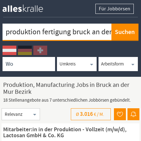
Für Jobbörsen
Keywortsuche
Ortssuche
Umkreissuche
Arbeitsform
Produktion, Manufacturing Jobs in Bruck an der
Mur Bezirk
18 Stellenangebote aus 7 unterschiedlichen Jobbörsen gebündelt.
Sortierung
3.016
Ø
€ /
M.
Mitarbeiter:in in der Produktion - Vollzeit (m/w/d),
Lactosan GmbH & Co. KG