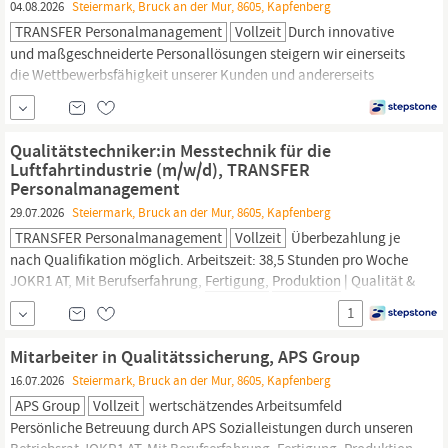
04.08.2026
Steiermark, Bruck an der Mur, 8605, Kapfenberg
TRANSFER Personalmanagement
Vollzeit
Durch innovative
und maßgeschneiderte Personallösungen steigern wir einerseits
die Wettbewerbsfähigkeit unserer Kunden und andererseits
erhöhen wir die Beschäftigungschancen von arbeitsuchenden
Menschen. Wir suchen für unseren Kunden in 8605 Kapfenberg
Produktionsmitarbeiter/in
Stabelektrodenfertigung (m/w/d) zum
Qualitätstechniker:in Messtechnik für die
ehestmöglichen Eintritt. Verpacken: Sortieren bzw. Kontrollieren
Luftfahrtindustrie (m/w/d), TRANSFER
der
gefertigten Elektroden
Personalmanagement
29.07.2026
Steiermark, Bruck an der Mur, 8605, Kapfenberg
TRANSFER Personalmanagement
Vollzeit
Überbezahlung je
nach Qualifikation möglich. Arbeitszeit: 38,5 Stunden pro Woche
JOKR1 AT, Mit Berufserfahrung,
Fertigung,
Produktion
| Qualität &
Sicherheit, Personaldienstleistungen, Feste Anstellung, Vollzeit
1
Mitarbeiter in Qualitätssicherung, APS Group
16.07.2026
Steiermark, Bruck an der Mur, 8605, Kapfenberg
APS Group
Vollzeit
wertschätzendes Arbeitsumfeld
Persönliche Betreuung durch APS Sozialleistungen durch unseren