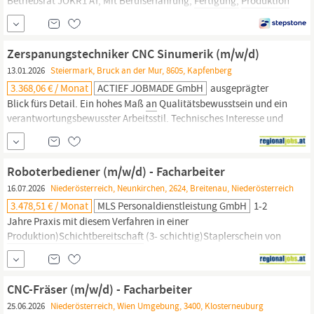
Betriebsrat JOKR1 AT, Mit Berufserfahrung,
Fertigung,
Produktion
| Qualität & Sicherheit, Personaldienstleistungen, Feste
Anstellung, Vollzeit
Zerspanungstechniker CNC Sinumerik (m/w/d)
13.01.2026
Steiermark, Bruck an der Mur, 8605, Kapfenberg
3.368,06 € / Monat
ACTIEF JOBMADE GmbH
ausgeprägter
Blick fürs Detail. Ein hohes Maß
an
Qualitätsbewusstsein und ein
verantwortungsbewusster Arbeitsstil. Technisches Interesse und
Freude am Arbeiten mit modernen, hochpräzisen
Fertigungsanlagen.
Bereitschaft zur Schichtarbeit, in einem gut
strukturierten und planbaren Schichtsystem.
Roboterbediener (m/w/d) - Facharbeiter
Aufgabenbeschreibung Bearbeitung...
16.07.2026
Niederösterreich, Neunkirchen, 2624, Breitenau, Niederösterreich
3.478,51 € / Monat
MLS Personaldienstleistung GmbH
1-2
Jahre Praxis mit diesem Verfahren in einer
Produktion)Schichtbereitschaft
(3- schichtig)Staplerschein von
VorteilKörperliche Belastbarkeit (Teilweise schwere
Hebetätigkeiten) Ihre Aufgaben: Schweißarbeiten gemäß
Fertigungsunterlagen
bzw. auf Anweisung des Schichtführers
CNC-Fräser (m/w/d) - Facharbeiter
oder
der
SchweißaufsichtWartung
der
25.06.2026
Niederösterreich, Wien Umgebung, 3400, Klosterneuburg