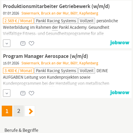
von übergeordneten
ProduktionsaufgabenOptimierung
laufender
Produktionsmitarbeiter Getriebewerk (w/m/d)
ProduktionsabläufeUnterstützung
bei
der
07.07.2026
Steiermark, Bruck an der Mur, 8607, Kapfenberg
PersonalleitungDokumentation von
Produktions-
und
2.569 € / Monat
Pankl Racing Systems
Vollzeit
persönliche
Weiterbildung im Rahmen
der
Pankl Academy. Gesundheit
Vielfältige Fitness- und Gesundheitsprogramme für alle
Mitarbeiter:innen. Unterstützung bei
der
Kinderbetreuung
Betriebskantine mit täglich frisch zubereiteten Gerichten
Zuschuss für Mahlzeiten in Kantine und bei Partnern.
Program Manager Aerospace (w/m/d)
Produktionsmitarbeiter
...
15.07.2026
Steiermark, Bruck an der Mur, 8607, Kapfenberg
3.400 € / Monat
Pankl Racing Systems
Vollzeit
DEINE
AUFGABEN Leitung von Kundenprojekten sowie
Kundenprogrammen bei
der
Herstellung von metallischen
Luftfahrtbauteilen, insbesondere Antriebskomponenten für
Helikopter- und Triebwerkhersteller Erarbeitung
der
Fertigungsstrategie
zusammen mit
der
Produktionsleitung
auf
der
Basis
der
Spezifikationen,...
1
2
Berufe & Begriffe