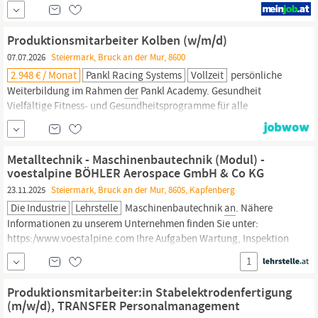
und 4 Schichtbetrieb) Weiterbildungsbereitschaft
Qualitätsbewusstsein, Genauigkeit und Zuverlässigkeit Unser
Angebot in
Bruck/Mur:
Langfristige Stelle mit Option auf
Produktionsmitarbeiter Kolben (w/m/d)
Übernahme in das...
07.07.2026
Steiermark, Bruck an der Mur, 8600
2.948 € / Monat
Pankl Racing Systems
Vollzeit
persönliche
Weiterbildung im Rahmen
der
Pankl Academy. Gesundheit
Vielfältige Fitness- und Gesundheitsprogramme für alle
Mitarbeiter:innen. Unterstützung bei
der
Kinderbetreuung
Betriebskantine mit täglich frisch zubereiteten Gerichten
Zuschuss für Mahlzeiten in Kantine und bei Partnern.
Metalltechnik - Maschinenbautechnik (Modul) -
Produktionsmitarbeiter
Kolben ...
voestalpine BÖHLER Aerospace GmbH & Co KG
23.11.2025
Steiermark, Bruck an der Mur, 8605, Kapfenberg
Die Industrie
Lehrstelle
Maschinenbautechnik
an
. Nähere
Informationen zu unserem Unternehmen finden Sie unter:
https:/www.voestalpine.com Ihre Aufgaben Wartung, Inspektion
und Instandsetzung von mechanischen, hydraulischen und
1
pneumatischen Systemen
der
Betriebs- und
Produktionsanlagen
Fertigung
von Werkstücken und Bauteilen...
Produktionsmitarbeiter:in Stabelektrodenfertigung
(m/w/d), TRANSFER Personalmanagement