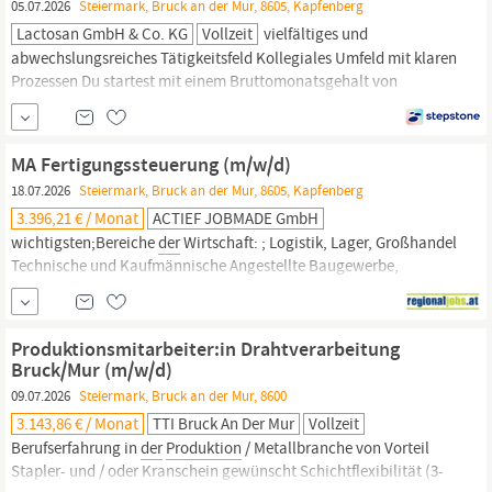
05.07.2026
Steiermark, Bruck an der Mur, 8605, Kapfenberg
Lactosan GmbH & Co. KG
Vollzeit
vielfältiges und
abwechslungsreiches Tätigkeitsfeld Kollegiales Umfeld mit klaren
Prozessen Du startest mit einem Bruttomonatsgehalt von
mindestens € 2.420,- bis € 3.000,- (40 Stunden / Woche). Dein
tatsächliches Gehalt hängt von deiner Qualifikation und
Berufserfahrung ab. JOKR1 AT, Ohne Berufserfahrung,
Fertigung,
MA Fertigungssteuerung (m/w/d)
Produktion
|
18.07.2026
Steiermark, Bruck an der Mur, 8605, Kapfenberg
3.396,21 € / Monat
ACTIEF JOBMADE GmbH
wichtigsten;Bereiche
der
Wirtschaft: ; Logistik, Lager, Großhandel
Technische und Kaufmännische Angestellte Baugewerbe,
Bauindustrie Handwerk, Gewerbe Elektrogewerbe,
Elektronikindustrie
Produktions-
und Schichtarbeit Metallwaren-
und Automobilindustrie ; ACTIEF JOBMADE bietet österreichweit
Produktionsmitarbeiter:in Drahtverarbeitung
langfristige Karrierechancen bei attraktiven...
Bruck/Mur (m/w/d)
09.07.2026
Steiermark, Bruck an der Mur, 8600
3.143,86 € / Monat
TTI Bruck An Der Mur
Vollzeit
Berufserfahrung in
der
Produktion
/ Metallbranche von Vorteil
Stapler- und / oder Kranschein gewünscht Schichtflexibilität (3-