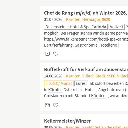
Chef de Rang (m/w/d) ab Winter 2026, 
31.07.2026
Kärnten, Hermagor, 9620
Falkensteiner Hotel & Spa Carinzia
Vollzeit
2
möglich. Bei Fragen stehen wir dir gerne per Mai
https:/www.falkensteiner.com/hotel-spa-carinz
Berufserfahrung,
Gastronomie,
Hotellerie |
Buffetkraft für Verkauf am Jausenstan
14.06.2026
Kärnten, Villach Stadt, 9500, Villac
2.026 € / Monat
Eurest
ab sofort bewerben Da
in
Kärnten
Österreich - Hotels, Angebote uvm.):
Großkonzern mit Standort
Kärnten
-, wo andere
Kellermeister/Winzer
30.05.2026
Kärnten, Sankt Veit an der Glan, 930