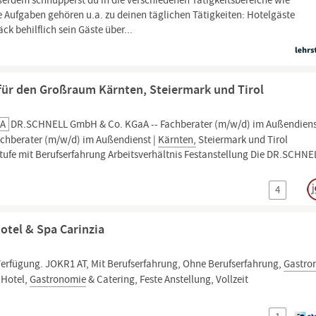
ßerdem schnupperst du in die verschiedenen Tätigkeitsbereiche wie
Aufgaben gehören u.a. zu deinen täglichen Tätigkeiten: Hotelgäste
 behilflich sein Gäste über...
für den Großraum Kärnten, Steiermark und Tirol
aA
DR.SCHNELL GmbH & Co. KGaA -- Fachberater (m/w/d) im Außendiens
achberater (m/w/d) im Außendienst |
Kärnten,
Steiermark und Tirol
stufe mit Berufserfahrung Arbeitsverhältnis Festanstellung Die DR.SCHNE
4
otel & Spa Carinzia
erfügung. JOKR1 AT, Mit Berufserfahrung, Ohne Berufserfahrung,
Gastro
 Hotel,
Gastronomie
& Catering, Feste Anstellung, Vollzeit