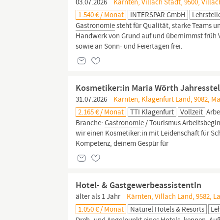
03.07.2026
Kärnten, Villach Stadt, 9500, Villac
1.540 € / Monat
INTERSPAR GmbH
Lehrstell
Gastronomie
steht für Qualität, starke Teams u
Handwerk
von Grund auf und übernimmst früh V
sowie an Sonn- und Feiertagen frei.
Kosmetiker:in Maria Wörth Jahresstel
31.07.2026
Kärnten, Klagenfurt Land, 9082, M
2.165 € / Monat
TTI Klagenfurt
Vollzeit
Arbe
Branche:
Gastronomie
/ Tourismus Arbeitsbegin
wir einen Kosmetiker:in mit Leidenschaft für Sc
Kompetenz, deinem Gespür für
Hotel- & GastgewerbeassistentIn
älter als 1 Jahr
Kärnten, Villach Land, 9582, L
1.050 € / Monat
Naturel Hotels & Resorts
Leh