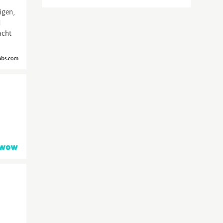
igen,
d
acht
0