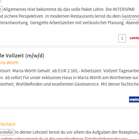
h
e
Allgemeines Hier bekommst du das volle Paket Lehre: Die INTERSPAR
nd sichere Perspektiven. In modernen Restaurants lernst du dein
Gastron
erantwortung. Geregelte Arbeitszeiten mit verlässlicher Planung. Abend
1
le Vollzeit (m/w/d)
aria Wörth
itsort: Maria Wörth Gehalt: ab EUR 2.165,- Arbeitszeit: Vollzeit Tagesarbei
n: ab sofort Für unser exklusives Haus in Maria Wörth am Wörthersee su
hönheit, Wohlbefinden und exzellenten Gästeservice. Mit deiner fachlich
atschach
rstelle
In deiner Lehrzeit lernst du vor allem die Aufgaben der Rezeption