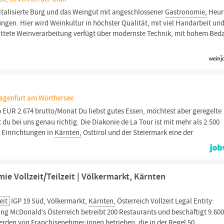
italisierte Burg und das Weingut mit angeschlossener
Gastronomie,
Heur
ngen. Hier wird Weinkultur in höchster Qualität, mit viel Handarbeit un
attete Weinverarbeitung verfügt über modernste Technik, mit hohem Bed
lagenfurt am Wörthersee
b EUR 2.674 brutto/Monat Du liebst gutes Essen, möchtest aber geregelte
du bei uns genau richtig. Die Diakonie de La Tour ist mit mehr als 2.500
0 Einrichtungen in
Kärnten,
Osttirol und der Steiermark eine der
ie Vollzeit/Teilzeit | Völkermarkt, Kärnten
eit
IGP 19 Süd, Völkermarkt,
Kärnten,
Österreich Vollzeit Legal Entity:
McDonald’s Österreich betreibt 200 Restaurants und beschäftigt 9.60
erden von Franchisenehmer:innen betrieben, die in der Regel 50