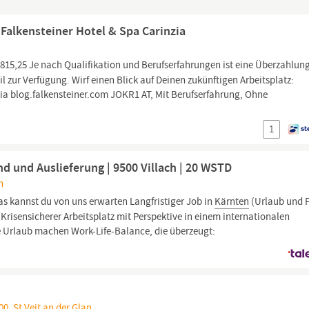
Falkensteiner Hotel & Spa Carinzia
815,25 Je nach Qualifikation und Berufserfahrungen ist eine Überzahlun
l zur Verfügung. Wirf einen Blick auf Deinen zukünftigen Arbeitsplatz:
ia blog.falkensteiner.com JOKR1 AT, Mit Berufserfahrung, Ohne
1
d und Auslieferung | 9500 Villach | 20 WSTD
h
s kannst du von uns erwarten Langfristiger Job in
Kärnten
(Urlaub und F
 Krisensicherer Arbeitsplatz mit Perspektive in einem internationalen
 Urlaub machen Work-Life-Balance, die überzeugt:
0, St Veit an der Glan