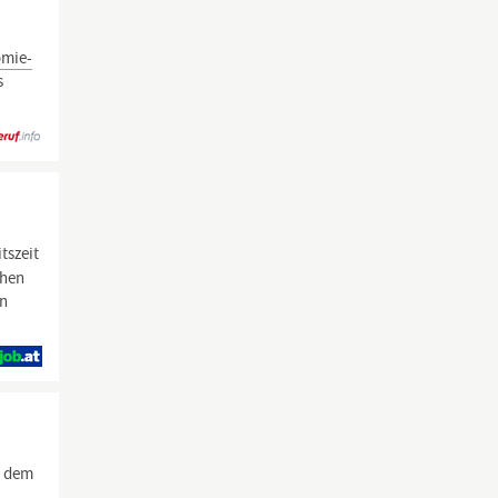
omie-
s
tszeit
chen
en
, dem