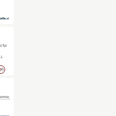
t für
LL
nomie,