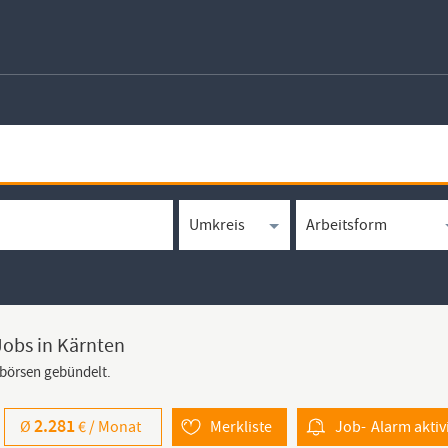
Jobs in Kärnten
bbörsen gebündelt.
2.281
Ø
€ /
Monat
Merkliste
Job-
Alarm
aktiv