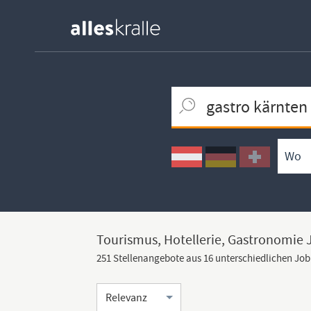
Keywortsuche
Ortssuche
Umkreissuche
Arbeitsform
Tourismus, Hotellerie, Gastronomie 
251 Stellenangebote aus 16 unterschiedlichen Jo
Sortierung