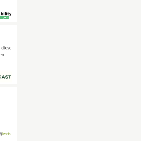
 diese
uen