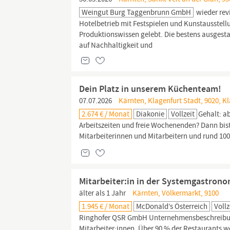
Weingut Burg Taggenbrunn GmbH
wieder rev
Hotelbetrieb mit Festspielen und Kunstausstellu
Produktionswissen gelebt. Die bestens ausgest
auf Nachhaltigkeit und
Dein Platz in unserem Küchenteam!
07.07.2026
Kärnten, Klagenfurt Stadt, 9020, K
2.674 € / Monat
Diakonie
Vollzeit
Gehalt: a
Arbeitszeiten und freie Wochenenden? Dann bist 
Mitarbeiterinnen und Mitarbeitern und rund 10
Mitarbeiter:in in der Systemgastronom
älter als 1 Jahr
Kärnten, Völkermarkt, 9100
1.945 € / Monat
McDonald’s Österreich
Vollz
Ringhofer QSR GmbH Unternehmensbeschreibung 
Mitarbeiter:innen. Über 90 % der Restaurants w