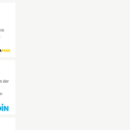
 im
t
n der
in