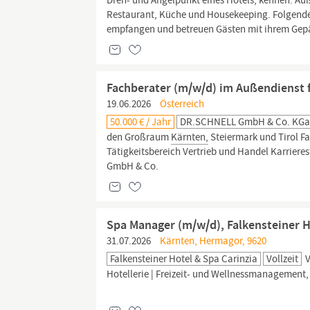
Dreh- und Angelpunkt eines Hotels, kennen. Au
Restaurant, Küche und Housekeeping. Folgende 
empfangen und betreuen Gästen mit ihrem Gepäck
Fachberater (m/w/d) im Außendienst 
19.06.2026
Österreich
50.000 € / Jahr
DR.SCHNELL GmbH & Co. KG
den Großraum
Kärnten,
Steiermark und Tirol F
Tätigkeitsbereich Vertrieb und Handel Karriere
GmbH & Co.
Spa Manager (m/w/d), Falkensteiner H
31.07.2026
Kärnten, Hermagor, 9620
Falkensteiner Hotel & Spa Carinzia
Vollzeit
V
Hotellerie | Freizeit- und Wellnessmanagement,