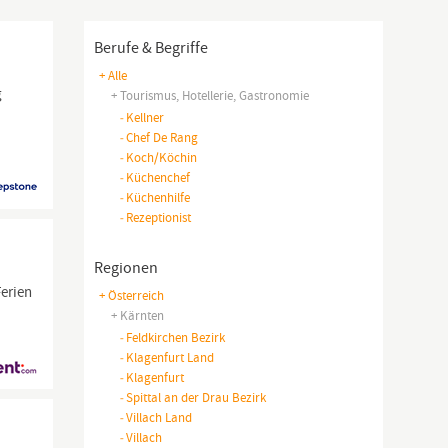
Berufe & Begriffe
+ Alle
g
+ Tourismus, Hotellerie, Gastronomie
-
Kellner
-
Chef De Rang
-
Koch/köchin
-
Küchenchef
-
Küchenhilfe
-
Rezeptionist
Regionen
erien
+ Österreich
+ Kärnten
-
Feldkirchen Bezirk
-
Klagenfurt Land
-
Klagenfurt
-
Spittal an der Drau Bezirk
-
Villach Land
-
Villach