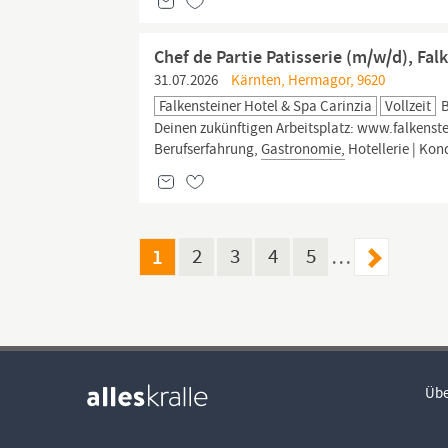
Chef de Partie Patisserie (m/w/d), Fal
31.07.2026
Kärnten, Hermagor, 9620
Falkensteiner Hotel & Spa Carinzia
Vollzeit
B
Deinen zukünftigen Arbeitsplatz: www.falkenst
Berufserfahrung,
Gastronomie,
Hotellerie | Kon
1
2
3
4
5
…
Übe