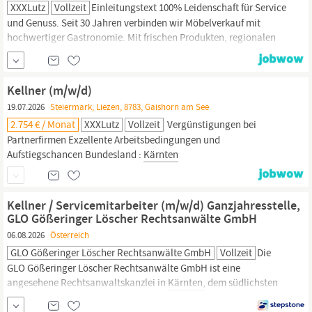
XXXLutz
Vollzeit
Einleitungstext 100% Leidenschaft für Service
und Genuss. Seit 30 Jahren verbinden wir Möbelverkauf mit
hochwertiger Gastronomie. Mit frischen Produkten, regionalen
Partnern und einem engagierten Team begeistern wir täglich
unsere Gäste und schaffen genussvolle Pausen voller Qualität,
Herzlichkeit und echter Begeisterung. Einleitungstext Zusatz Die
Kellner (m/w/d)
XXXLutz Gastronomie...
19.07.2026
Steiermark, Liezen, 8783, Gaishorn am See
2.754 € / Monat
XXXLutz
Vollzeit
Vergünstigungen bei
Partnerfirmen Exzellente Arbeitsbedingungen und
Aufstiegschancen Bundesland :
Kärnten
Kellner / Servicemitarbeiter (m/w/d) Ganzjahresstelle,
GLO Gößeringer Löscher Rechtsanwälte GmbH
06.08.2026
Österreich
GLO Gößeringer Löscher Rechtsanwälte GmbH
Vollzeit
Die
GLO Gößeringer Löscher Rechtsanwälte GmbH ist eine
angesehene Rechtsanwaltskanzlei in
Kärnten,
dem südlichsten
Bundesland Österreichs. Spezialisiert auf die Fachgebiete
Wirtschaftsrecht, Baurecht, Zivilrecht, Arbeitsrecht, Familienrecht