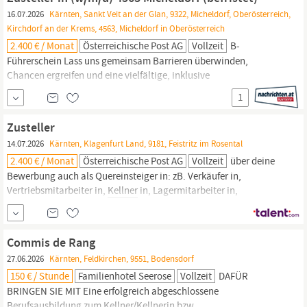
Getränken. Organisation, Vorbereitung und Pflege der eigenen
16.07.2026
Kärnten, Sankt Veit an der Glan, 9322, Micheldorf, Oberösterreich,
Servicestation.
Kirchdorf an der Krems, 4563, Micheldorf in Oberösterreich
2.400 € / Monat
Österreichische Post AG
Vollzeit
B-
Führerschein Lass uns gemeinsam Barrieren überwinden,
Chancen ergreifen und eine vielfältige, inklusive
Logistikgemeinschaft aufbauen. Ich freu mich über deine
1
Bewerbung auch als Quereinsteiger in: zB. Verkäufer in,
Vertriebsmitarbeiter in,
Kellner
in, Lagermitarbeiter in,
Zusteller
Paketzusteller in!Deine Recruiterin Ann-Sophie Wir sind gelb, grün
14.07.2026
Kärnten, Klagenfurt Land, 9181, Feistritz im Rosental
und bunt.
2.400 € / Monat
Österreichische Post AG
Vollzeit
über deine
Bewerbung auch als Quereinsteiger in: zB. Verkäufer in,
Vertriebsmitarbeiter in,
Kellner
in, Lagermitarbeiter in,
Paketzusteller in! Dein Recruiter Josip Wir sind gelb, grün und
bunt. Weil auf Nachhaltigkeit, Vielfalt und Chancengleichheit
kommt’s an, wie’s ankommt. Informationen zum Datenschutz für
Commis de Rang
Bewerber innen der
27.06.2026
Kärnten, Feldkirchen, 9551, Bodensdorf
150 € / Stunde
Familienhotel Seerose
Vollzeit
DAFÜR
BRINGEN SIE MIT Eine erfolgreich abgeschlossene
Berufsausbildung zum
Kellner/Kellnerin
bzw.