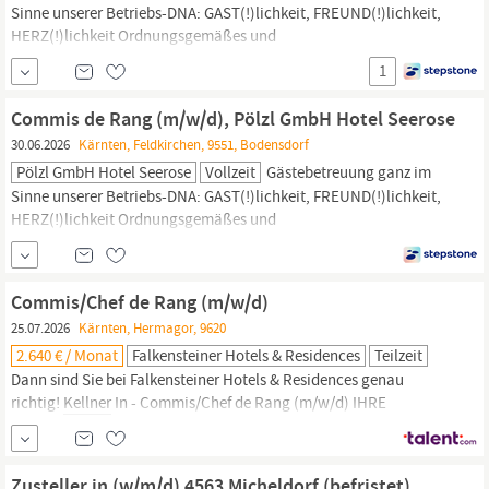
Sinne unserer Betriebs-DNA: GAST(!)lichkeit, FREUND(!)lichkeit,
HERZ(!)lichkeit Ordnungsgemäßes und
verantwortungsbewusstes Führen der Kasse Einarbeitung neuer
1
Mitarbeiter, Aushilfen und Auszubildenden. DAFÜR BRINGEN SIE
MIT Eine erfolgreich abgeschlossene Berufsausbildung zum
Commis de Rang (m/w/d), Pölzl GmbH Hotel Seerose
Kellner/Kellnerin
bzw.
30.06.2026
Kärnten, Feldkirchen, 9551, Bodensdorf
Pölzl GmbH Hotel Seerose
Vollzeit
Gästebetreuung ganz im
Sinne unserer Betriebs-DNA: GAST(!)lichkeit, FREUND(!)lichkeit,
HERZ(!)lichkeit Ordnungsgemäßes und
verantwortungsbewusstes Führen der Kasse Einarbeitung neuer
Mitarbeiter, Aushilfen und Auszubildenden. DAFÜR BRINGEN SIE
MIT Eine erfolgreich abgeschlossene Berufsausbildung zum
Commis/Chef de Rang (m/w/d)
Kellner/Kellnerin
bzw.
25.07.2026
Kärnten, Hermagor, 9620
2.640 € / Monat
Falkensteiner Hotels & Residences
Teilzeit
Dann sind Sie bei Falkensteiner Hotels & Residences genau
richtig!
Kellner
In - Commis/Chef de Rang (m/w/d) IHRE
AUFGABEN BEI UNS: Professioneller Service am Gast nach
internen Qualitäts- und Servicestandards. Aufnahme von
Bestellungen sowie kompetente Beratung zu Speisen und
Zusteller in (w/m/d) 4563 Micheldorf (befristet)