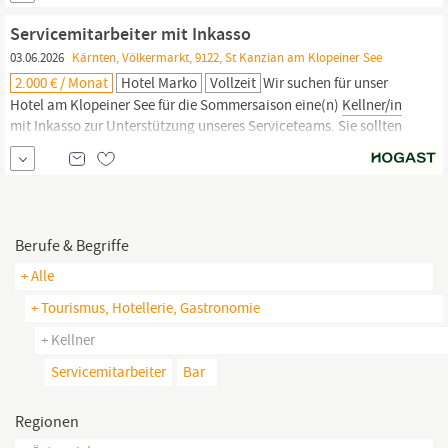
und Vertragsrecht betreut unsere Kanzlei am
Servicemitarbeiter mit Inkasso
Unternehmensstandpunkt in Klagenfurt
03.06.2026
Kärnten, Völkermarkt, 9122, St Kanzian am Klopeiner See
2.000 € / Monat
Hotel Marko
Vollzeit
Wir suchen für unser
Hotel am Klopeiner See für die Sommersaison eine(n)
Kellner/in
mit Inkasso zur Unterstützung unseres Serviceteams. Sie sollten
Spaß daran haben, in einem familiär geführten Haus am
wärmsten Badesee Europas mit bis zu 28 °C Wassertemperatur im
gemütlichen und niveauvollen Ambiente unsere
Berufe & Begriffe
+ Alle
+ Tourismus, Hotellerie, Gastronomie
+ Kellner
Servicemitarbeiter
Bar
Regionen