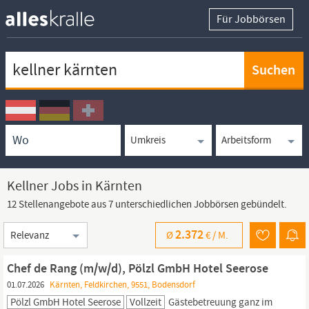
Für Jobbörsen
Keywortsuche
Ortssuche
Umkreissuche
Arbeitsform
Kellner Jobs in Kärnten
12 Stellenangebote aus 7 unterschiedlichen Jobbörsen gebündelt.
Sortierung
2.372
Ø
€ /
M.
Chef de Rang (m/w/d), Pölzl GmbH Hotel Seerose
01.07.2026
Kärnten, Feldkirchen, 9551, Bodensdorf
Pölzl GmbH Hotel Seerose
Vollzeit
Gästebetreuung ganz im