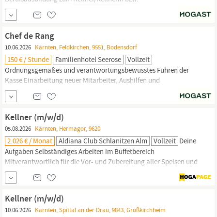
Restaurantfachmann/-frau oder vergleichbare Qualifikationen
(wünschenswert) Eine selbstständige und eigenverantwortliche
Arbeitsweise Absolute Dienstleistungsorientierung, hohe
Chef de Rang
Zuverlässigkeit sowie eine sorgfältige Arbeitsweise Hohe
10.06.2026
Kärnten, Feldkirchen, 9551, Bodensdorf
Einsatzbereitschaft...
150 € / Stunde
Familienhotel Seerose
Vollzeit
Ordnungsgemäßes und verantwortungsbewusstes Führen der
Kasse Einarbeitung neuer Mitarbeiter, Aushilfen und
Auszubildenden. DAFÜR BRINGEN SIE MIT Eine erfolgreich
abgeschlossene Berufsausbildung zum
Kellner/Kellnerin
bzw.
Restaurantfachmann/-frau oder vergleichbare Qualifikationen
Kellner (m/w/d)
Mindestens 2 Jahre Berufserfahrung in der Gastronomie
05.08.2026
Kärnten, Hermagor, 9620
2.026 € / Monat
Aldiana Club Schlanitzen Alm
Vollzeit
Deine
Aufgaben Selbständiges Arbeiten im Buffetbereich
Mitverantwortlich für die Vor- und Zubereitung aller Speisen und
Getränke Verantwortung für sämtliche F&B Aktivitäten im
Gastronomiebereich Führung von Verkaufsaktionen in der
Clubgastronomie Mitverantwortlich für die Gästezufriedenheit
Kellner (m/w/d)
gemäß Gästeauswertungen Mitverantwortlich für die Dekoration
10.06.2026
Kärnten, Spittal an der Drau, 9843, Großkirchheim
des Restaurants...