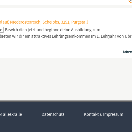
u
rlauf, Niederösterreich, Scheibbs, 3251, Purgstall
le
Bewirb dich jetzt und beginne deine Ausbildung zum
 bieten wir dir ein attraktives Lehrlingseinkommen im 1. Lehrjahr von € br
r alleskralle
Datenschutz
Kontakt & Impressum