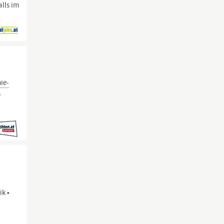
alls im
ie-
s
ik •