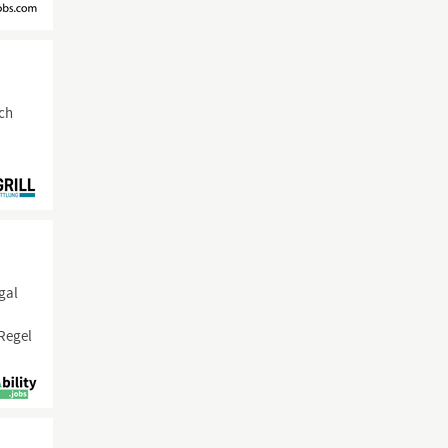
ich
egal
 Regel