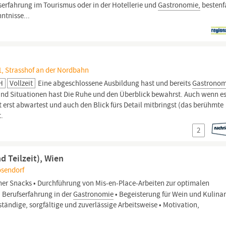
fserfahrung im Tourismus oder in der Hotellerie und
Gastronomie,
bestenf
ntnisse...
1, Strasshof an der Nordbahn
H
Vollzeit
Eine abgeschlossene Ausbildung hast und bereits
Gastronom
und Situationen hast Die Ruhe und den Überblick bewahrst. Auch wenn e
 erst abwartest und auch den Blick fürs Detail mitbringst (das berühmte
t.
2
d Teilzeit), Wien
ösendorf
ner Snacks • Durchführung von Mis-en-Place-Arbeiten zur optimalen
 Berufserfahrung in der
Gastronomie
• Begeisterung für Wein und Kulinar
tändige, sorgfältige und zuverlässige Arbeitsweise • Motivation,