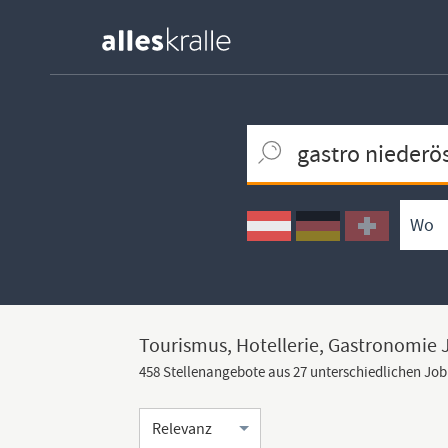
Keywortsuche
Ortssuche
Umkreissuche
Arbeitsform
Tourismus, Hotellerie, Gastronomie 
458 Stellenangebote aus 27 unterschiedlichen Jo
Sortierung