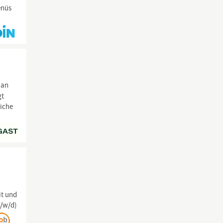
enüs
 an
gt
liche
it und
m/w/d)