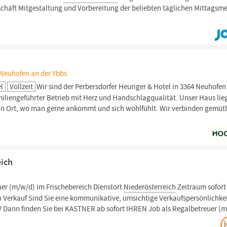
schäft Mitgestaltung und Vorbereitung der beliebten täglichen Mittagsm
 Neuhofen an der Ybbs
el
Vollzeit
Wir sind der Perbersdorfer Heuriger & Hotel in 3364 Neuhofen
amiliengeführter Betrieb mit Herz und Handschlagqualität. Unser Haus lie
ein Ort, wo man gerne ankommt und sich wohlfühlt. Wir verbinden gemüt
eich
er (m/w/d) im Frischebereich Dienstort
Niederösterreich
Zeitraum sofort
ion Verkauf Sind Sie eine kommunikative, umsichtige Verkaufspersönlichke
? Dann finden Sie bei KASTNER ab sofort IHREN Job als Regalbetreuer (