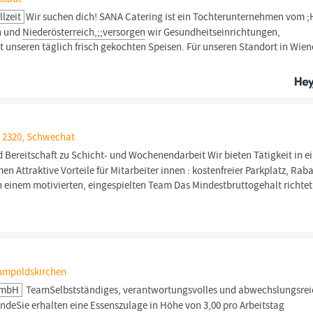
llzeit
Wir suchen dich! SANA Catering ist ein Tochterunternehmen vom 
n und
Niederösterreich,;;versorgen
wir Gesundheitseinrichtungen,
 unseren täglich frisch gekochten Speisen. Für unseren Standort in Wien
 2320, Schwechat
 Bereitschaft zu Schicht- und Wochenendarbeit Wir bieten Tätigkeit in 
 Attraktive Vorteile für Mitarbeiter innen : kostenfreier Parkplatz, Raba
in einem motivierten, eingespielten Team Das Mindestbruttogehalt richtet
Gumpoldskirchen
GmbH
TeamSelbstständiges, verantwortungsvolles und abwechslungsrei
eSie erhalten eine Essenszulage in Höhe von 3,00 pro Arbeitstag