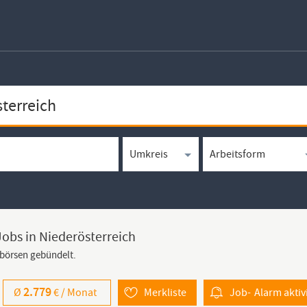
Jobs in Niederösterreich
bbörsen gebündelt.
2.779
Ø
€ /
Monat
Merkliste
Job-
Alarm
aktiv