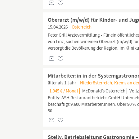
Oberarzt (m/w/d) für Kinder- und Ju
15.04.2026
Österreich
Peter Grill Ärztevermittlung - Für ein öffentli
von Linz, suchen wir einen Oberarzt (m/w/d) f
versorgt die Bevölkerung der Region. Im Klini
Mitarbeiter:in in der Systemgastronom
älter als 1 Jahr
Niederösterreich, Krems an de
1.945 € / Monat
McDonald’s Österreich
Vollz
Entity: ASH Restaurantbetriebs GmbH Unterneh
beschäftigt 9.600 Mitarbeiter:innen. Über 90 %
50
Stellv. Betriebsleitung Gastronomie 