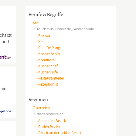
Berufe & Begriffe
+ Alle
+ Tourismus, Hotellerie, Gastronomie
charzt
-
Barista
t und
-
Kellner
-
Chef De Rang
-
Koch/köchin
-
Konditorei
-
Küchenchef
-
Küchenhilfe
-
Restaurantleiter
-
Rezeptionist
mie
-
Regionen
+ Österreich
+ Niederösterreich
-
Amstetten Bezirk
-
Baden Bezirk
-
Bruck an der Leitha Bezirk