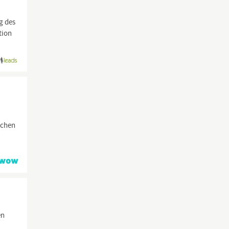
g des
tion
ochen
en