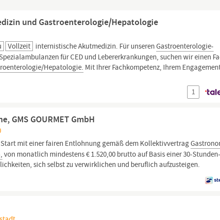
Medizin und Gastroenterologie/Hepatologie
u
Vollzeit
internistische Akutmedizin. Für unseren
Gastroenterologie-
 Spezialambulanzen für CED und Lebererkrankungen, suchen wir einen Fa
roenterologie/Hepatologie.
Mit Ihrer Fachkompetenz, Ihrem Engagemen
1
Woche, GMS GOURMET GmbH
0
n Start mit einer fairen Entlohnung gemäß dem Kollektivvertrag
Gastrono
,
von monatlich mindestens € 1.520,00 brutto auf Basis einer 30-Stunden
lichkeiten, sich selbst zu verwirklichen und beruflich aufzusteigen.
stadt