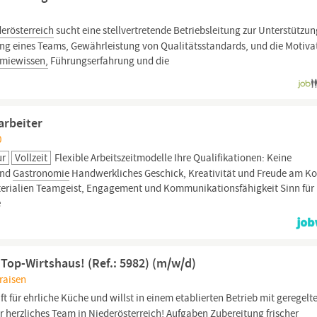
erösterreich
sucht eine stellvertretende Betriebsleitung zur Unterstützun
rung eines Teams, Gewährleistung von Qualitätsstandards, und die Motiva
miewissen,
Führungserfahrung und die
arbeiter
0
ur
Vollzeit
Flexible Arbeitszeitmodelle Ihre Qualifikationen: Keine
und
Gastronomie
Handwerkliches Geschick, Kreativität und Freude am K
erialien Teamgeist, Engagement und Kommunikationsfähigkeit Sinn für
e
 Top-Wirtshaus! (Ref.: 5982) (m/w/d)
Traisen
t für ehrliche Küche und willst in einem etablierten Betrieb mit geregelt
r herzliches Team in
Niederösterreich!
Aufgaben Zubereitung frischer