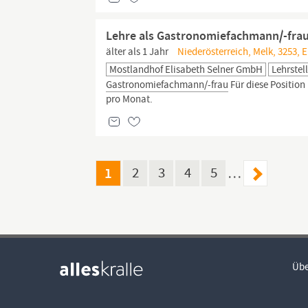
Lehre als Gastronomiefachmann/-fra
älter als 1 Jahr
Niederösterreich, Melk, 3253, E
Mostlandhof Elisabeth Selner GmbH
Lehrstel
Gastronomiefachmann/-frau
Für diese Position
pro Monat.
1
2
3
4
5
…
Übe