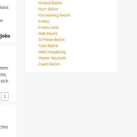
-
Gmünd Bezirk
;Haus
-
Horn Bezirk
-
Korneuburg Bezirk
er
-
Krems
-
Krems Land
-
Melk Bezirk
-
St Pölten Bezirk
-
Tulln Bezirk
-
Wien Umgebung
-
Wiener Neustadt
-
Zwettl Bezirk
einem
tte,
 sich
1
ches