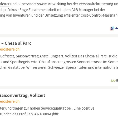
leiter
und Supervisors sowie Mitwirkung bei der Personalrekrutierung u
licher Fokus : Enge Zusammenarbeit mit dem F&B Manager bei der
ng von Inventuren und der Umsetzung effizienter Cost-Control-Massna
 – Chesa al Parc
erösterreich
Befristet, Saisonvertrag Anstellungsart: Vollzeit Das Chesa al Parc ist die
ls und Sportbegeisterte. Ob auf unserer grossen Sonnenterrasse im Somm
ichen Gaststube: Wir servieren Schweizer Spezialitäten und international
Saisonvertrag, Vollzeit
erösterreich
ter
und tragen zur hohen Servicequalität bei. Eine positive
unden das Profil ab. #J-18808-Ljbffr