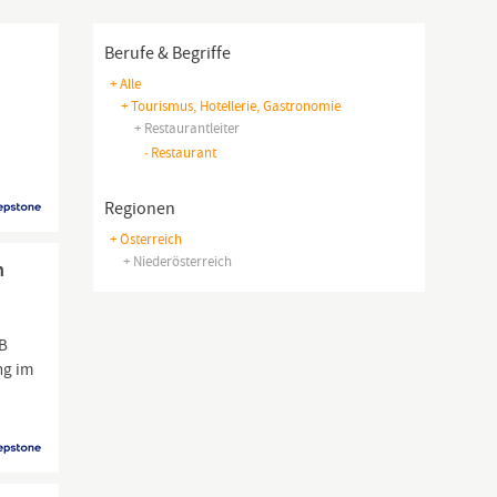
Berufe & Begriffe
+ Alle
+ Tourismus, Hotellerie, Gastronomie
+ Restaurantleiter
-
Restaurant
Regionen
+ Österreich
+ Niederösterreich
h
&B
ng im