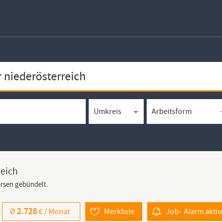
reich
örsen gebündelt.
2.728
Ø
€ /
Monat
Merkliste
Job-
Alarm
aktiv