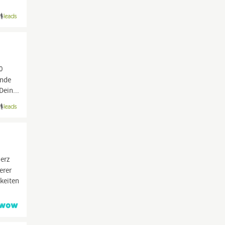
0
ende
Dein...
erz
erer
hkeiten