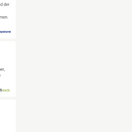
nd der
hmen.
er,
e