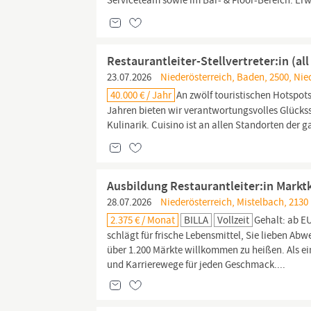
Serviceteam sowie im Bar- & Floor-Bereich. Erw
Restaurantleiter-Stellvertreter:in (al
23.07.2026
Niederösterreich, Baden, 2500, Nie
40.000 € / Jahr
An zwölf touristischen Hotspots
Jahren bieten wir verantwortungsvolles Glück
Kulinarik. Cuisino ist an allen Standorten der
Ausbildung Restaurantleiter:in Markt
28.07.2026
Niederösterreich, Mistelbach, 2130
2.375 € / Monat
BILLA
Vollzeit
Gehalt: ab E
schlägt für frische Lebensmittel, Sie lieben Ab
über 1.200 Märkte willkommen zu heißen. Als ein
und Karrierewege für jeden Geschmack....