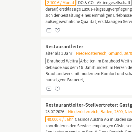
2.100 € / Monat
DO & CO - Aktiengesellschaft
darauf, erstklassige Luxus-Flugzeugverpflegun
sich der Gestaltung eines einmaligen Erlebnisse
außergewöhnliche Qualität, erstklassigen Servi
Restaurantleiter
älter als 1 Jahr
Niederösterreich, Gmünd, 3970
Brauhotel Weitra
Arbeiten im Brauhotel Weitra
Gebäude aus dem 16. Jahrhundert im Herzen de
Brauhandwerk mit modernem Komfort und schaffe
hauseigene Brauerei,...
Restaurantleiter‑Stellvertreter: Gas
23.07.2026
Niederösterreich, Baden, 2500, Nie
40.000 € / Jahr
Casinos Austria AG in Baden su
koordinieren den Service, empfangen Gäste, se