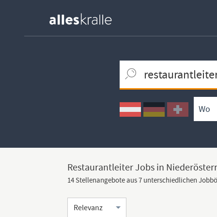
Keywortsuche
Ortssuche
Umkreissuche
Arbeitsform
Restaurantleiter Jobs in Niederöster
14 Stellenangebote aus 7 unterschiedlichen Jobb
Sortierung