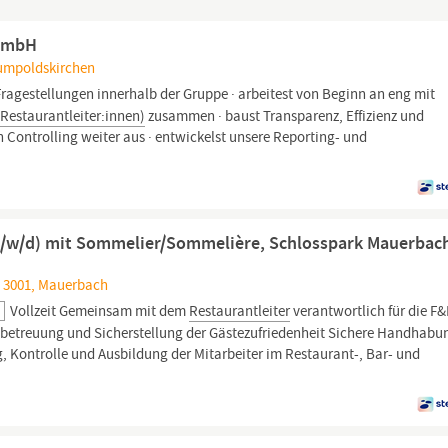
 GmbH
Gumpoldskirchen
 Fragestellungen innerhalb der Gruppe · arbeitest von Beginn an eng mit
.
Restaurantleiter:innen)
zusammen · baust Transparenz, Effizienz und
 Controlling weiter aus · entwickelst unsere Reporting- und
(m/w/d) mit Sommelier/Sommelière, Schlosspark Mauerbac
 3001, Mauerbach
t
Vollzeit Gemeinsam mit dem
Restaurantleiter
verantwortlich für die F
ebetreuung und Sicherstellung der Gästezufriedenheit Sichere Handhabu
ontrolle und Ausbildung der Mitarbeiter im Restaurant-, Bar- und