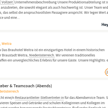
Vollzeit
Unternehmensbeschreibung Unsere Produktionsabteilung ist s
g anzubieten, die sowohl elegant als auch hochwertig ist. Unser Team wi
s, das selbst die anspruchsvollsten Passagiere anspricht. Wir legen Wert 
ce und eine...
, Weitra
 Das Brauhotel Weitra ist ein einzigartiges Hotel in einem historischen
r Braustadt Weitra,
Niederösterreich.
Wir vereinen traditionelles
n ein unvergleichliches Erlebnis für unsere Gäste. Unsere Highlights: 
tgeber & Teamcoach (Abends)
derösterreich
cht eine/n
Restaurantleiter-Stellvertreter:in
für das Abendservice-Team. S
rvieren Speisen und Getränke und schulen Kolleginnen und Kollegen im