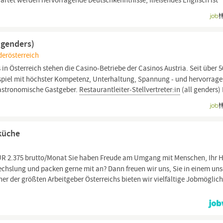
artet werden hervorragende Deutschkenntnisse; fließendes Englisch ist
l genders)
derösterreich
 in Österreich stehen die Casino-Betriebe der Casinos Austria. Seit über 5
sspiel mit höchster Kompetenz, Unterhaltung, Spannung - und hervorrag
 gastronomische Gastgeber.
Restaurantleiter‑Stellvertreter:in
(all genders) 
küche
UR 2.375 brutto/Monat Sie haben Freude am Umgang mit Menschen, Ihr H
wechslung und packen gerne mit an? Dann freuen wir uns, Sie in einem uns
er der größten Arbeitgeber Österreichs bieten wir vielfältige Jobmöglic