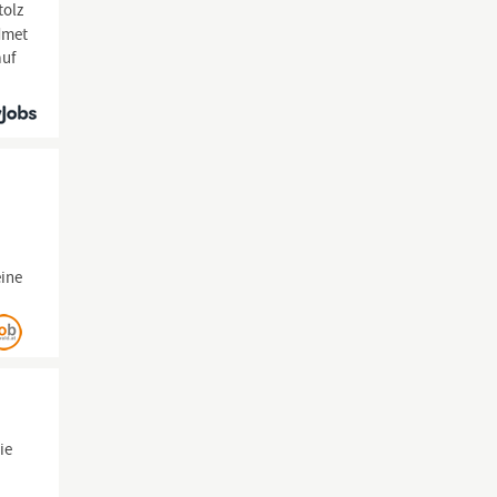
tolz
dmet
auf
eine
ie