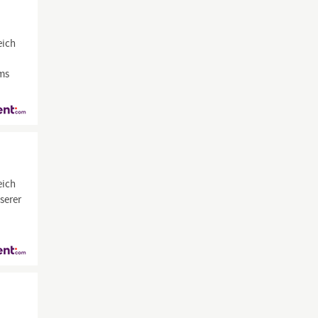
eich
ams
eich
serer