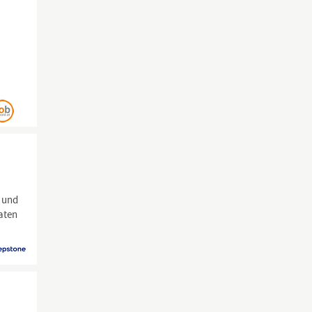
- und
aten