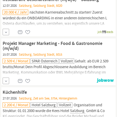
12.07.2026
Salzburg, Salzburg Stadt, 5020
20.000 € / Jahr
nächsten Karriereabschnitt zu starten! Zuerst
würdest du ein ONBOARDING in einer anderen österreichischen L
Osteria durchlaufen, um zu verstehen, was eigentlich unsere LA
FAMIGLIA ausmacht, bevor du dann die Leitung unseres Lokals in
Salzburgübernimmst.
Ein Eintritt ist ab sofort möglich! Das sind
unsere Extra-Zutaten
Projekt Manager Marketing - Food & Gastronomie
(m/w/d)
15.07.2026
Salzburg, Salzburg Stadt, 5015
2.509 € / Monat
SPAR Österreich
Vollzeit
Gehalt: ab EUR 2.509
brutto/Monat Dein Profil Abgeschlossene Ausbildung im Bereich
Marketing, Kommunikation oder BWL Mehrjährige Erfahrung im
Projekt Management, z. B. aus Agentur-, Marketing- oder
Handelsumfeld Erfahrung im
Gastronomiemarketing
von Vorteil
Ausgeprägtes Interesse an Themen
Gastronomie,
Kulinarik und
Küchenhilfe
Kundenerlebnis sowie...
27.07.2026
Salzburg, Zell am See, 5754, Hinterglemm
2.200 € / Monat
Hotel Salzburg
Vollzeit
Organisation und
Struktur: 01.01.2000 wurde die Kees Hotel
Salzburg.
GmbH & Co
KG gegründet. Die Geschäftsführer sind die Brüder Michael und