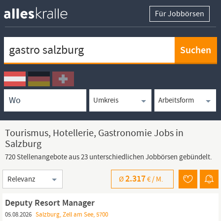
Für Jobbörsen
Keywortsuche
Ortssuche
Umkreissuche
Arbeitsform
Tourismus, Hotellerie, Gastronomie Jobs in
Salzburg
720 Stellenangebote aus 23 unterschiedlichen Jobbörsen gebündelt.
Sortierung
2.317
Ø
€ /
M.
Deputy Resort Manager
05.08.2026
Salzburg, Zell am See, 5700