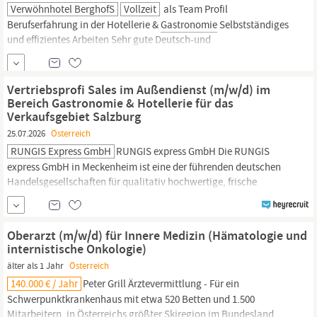
Verwöhnhotel BerghofS
Vollzeit
als Team Profil
Berufserfahrung in der Hotellerie &
Gastronomie
Selbstständiges
und effizientes Arbeiten Sehr gute Deutsch-und
Englischkenntnisse ein sicheres und herzliches Auftreten mit
Gastgeberqualität Wir bieten Arbeiten in einem jungen,
motivierten & kreativen Team neues Haus - neue Perspektiven -
Vertriebsprofi Sales im Außendienst (m/w/d) im
Wiedereröffnung 29. November 2024...
Bereich Gastronomie & Hotellerie für das
Verkaufsgebiet Salzburg
25.07.2026
Österreich
RUNGIS Express GmbH
RUNGIS express GmbH Die RUNGIS
express GmbH in Meckenheim ist eine der führenden deutschen
Handelsgesellschaften für qualitativ hochwertige, frische
Lebensmittel. Sie repräsentiert seit über 45 Jahren eine bekannte
Marke im hochklassigen
Gastronomiesektor
und gehört seit 2016
zur METRO AG. Unser Unternehmen bietet ein breites Spektrum
Oberarzt (m/w/d) für Innere Medizin (Hämatologie und
mit über 12.000...
internistische Onkologie)
älter als 1 Jahr
Österreich
140.000 € / Jahr
Peter Grill Ärztevermittlung - Für ein
Schwerpunktkrankenhaus mit etwa 520 Betten und 1.500
Mitarbeitern, in Österreichs größter Skiregion im Bundesland