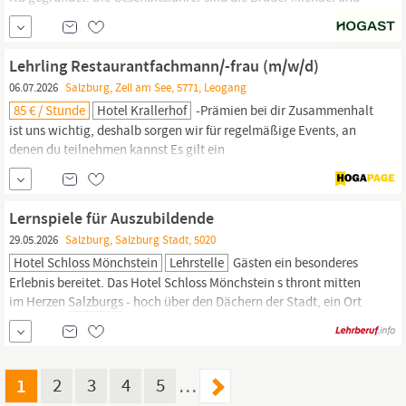
Anton Kees Ist-Situation Das Hotel
Salzburg
ist ein 4-Sterne
Hotellerie- und
Gastronomiebetrieb
und wurde in den letzten 5
Jahren von Grund renoviert und zum Teil neu gebaut....
Lehrling Restaurantfachmann/-frau (m/w/d)
06.07.2026
Salzburg, Zell am See, 5771, Leogang
85 € / Stunde
Hotel Krallerhof
-Prämien bei dir Zusammenhalt
ist uns wichtig, deshalb sorgen wir für regelmäßige Events, an
denen du teilnehmen kannst Es gilt ein
Kollektivvertragsmindestgehalt nach dem KV für Hotel und
Gaststätten des Landes
Salzburg.
Wenn du gemeinsam mit uns
Zukunft schreiben möchtest, dann sende uns deine Bewerbung.
Lernspiele für Auszubildende
Wir freuen uns auf dich!
29.05.2026
Salzburg, Salzburg Stadt, 5020
Hotel Schloss Mönchstein
Lehrstelle
Gästen ein besonderes
Erlebnis bereitet. Das Hotel Schloss Mönchstein s thront mitten
im Herzen
Salzburgs
- hoch über den Dächern der Stadt, ein Ort
an dem Luxus, Geschichte und herzliche Gastfreundschaft
aufeinandertreffen. Unsere Herzlichkeit gilt jedoch nicht nur
unseren Gästen, sondern ganz besonders auch unseren
Mitarbeitenden. Denn wir sind...
1
2
3
4
5
…