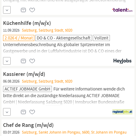
Freundliches, gepflegtes und souveränes Auftreten
Selbstständige, zuverlässige und strukturierte Arbeitsweise
Teamfähigkeit sowie Flexibilität im Arbeitsalltag Gute
Küchenhilfe (m/w/x)
Deutschkenntnisse zur...
11.09.2025
Salzburg, Salzburg Stadt, 5020
2.026 € / Monat
DO & CO - Aktiengesellschaft
Vollzeit
Unternehmensbeschreibung Als globaler Spitzenreiter im
Gastgewerbe und in der Luftfahrtindustrie ist DO & CO eines der
aufregendsten und angesehensten Unternehmen der Welt. Unsere
Mitarbeiterrestaurants überzeugen mit ihrem innovativen
Konzept an 5 Standorten in Wien und
Salzburg.
Unsere
Kassierer (m/w/d)
Restaurants bieten Mitarbeitern von unterschiedlichen Firmen...
06.08.2026
Salzburg, Salzburg Stadt, 5020
ACTIEF JOBMADE GmbH
Für weitere Informationen wende dich
bitte direkt an die zuständige Niederlassung ACTIEF JOBMADE
GmbH | Niederlassung
Salzburg
5020 | Innsbrucker Bundesstraße
67 oder besuche uns auf meinneuerjob.at ! Einsatzort
Salzburg
Anforderungsprofil Erfahrung in der
Gastronomie
von Vorteil
Freude an der Arbeit mit Kunden Gutes
Chef de Rang (m/w/d)
03.07.2026
Salzburg, Sankt Johann im Pongau, 5600, St Johann im Pongau