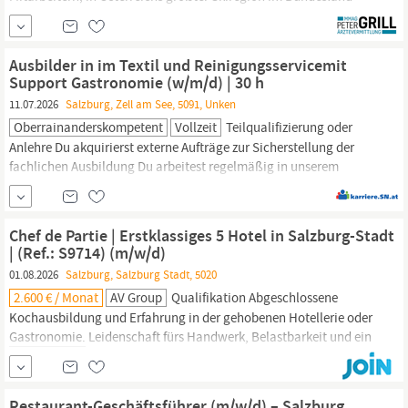
Salzburg,
bestens über München-
Salzburg
-Villach erreichbar,
suchen wir einen Oberarzt (m/w/d) für Innere Medizin
(Hämatologie und internistische Onkologie)
Ausbilder in im Textil und Reinigungsservicemit
Support Gastronomie (w/m/d) | 30 h
11.07.2026
Salzburg, Zell am See, 5091, Unken
Oberrainanderskompetent
Vollzeit
Teilqualifizierung oder
Anlehre Du akquirierst externe Aufträge zur Sicher­stellung der
fachlichen Ausbildung Du arbeitest regelmäßig in unserem
Gastro­nomiebetrieb
„Café Aigensinn“ in
Salzburg
mit oder
fallweise bei Veranstaltungen bzw. Caterings am Wochenende Du
führst eine sorgfältige Dokumentation Wir bieten: Sinnstiftende
Chef de Partie | Erstklassiges 5 Hotel in Salzburg-Stadt
Arbeit...
| (Ref.: S9714) (m/w/d)
01.08.2026
Salzburg, Salzburg Stadt, 5020
2.600 € / Monat
AV Group
Qualifikation Abgeschlossene
Kochausbildung und Erfahrung in der gehobenen Hotellerie oder
Gastronomie.
Leidenschaft fürs Handwerk, Belastbarkeit und ein
ausgeprägtes Auge fürs Detail. Teamgeist und eine strukturierte
Arbeitsweise. Idealerweise wohnst Du bereits in oder um
Salzburg,
da wir keine Unterkunft stellen. Benefits € 2.200,–...
Restaurant-Geschäftsführer (m/w/d) – Salzburg