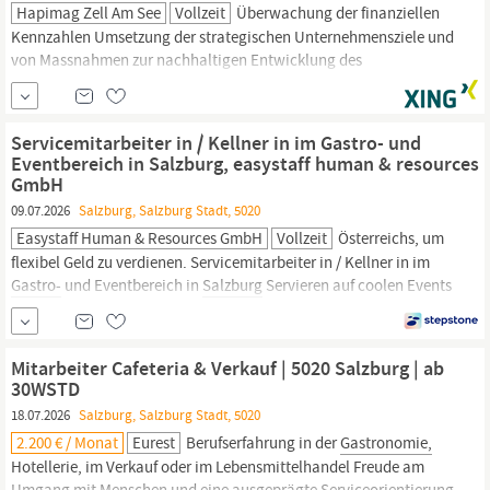
Hapimag Zell Am See
Vollzeit
Überwachung der finanziellen
Kennzahlen Umsetzung der strategischen Unternehmensziele und
von Massnahmen zur nachhaltigen Entwicklung des
Resortangebotes (u.a. durch Auswertung von Gästeumfragen)
Profil Abgeschlossene Ausbildung in der Hotellerie oder
Gastronomie,
idealerweise mit Zusatzqualifikation in der
Servicemitarbeiter in / Kellner in im Gastro- und
Hospitality- oder Reisebranche
Eventbereich in Salzburg, easystaff human & resources
GmbH
09.07.2026
Salzburg, Salzburg Stadt, 5020
Easystaff Human & Resources GmbH
Vollzeit
Österreichs, um
flexibel Geld zu verdienen. Servicemitarbeiter in / Kellner in im
Gastro-
und Eventbereich in
Salzburg
Servieren auf coolen Events
und in den nobelsten Hotels der Stadt VIP-Service im Stadion
Jobs als Barista, Barkeeper in oder Schanker in Firmenfeste,
Weihnachtsfeiern, Hochzeiten, … Kein Abschluss erforderlich
Mitarbeiter Cafeteria & Verkauf | 5020 Salzburg | ab
Spaß
30WSTD
18.07.2026
Salzburg, Salzburg Stadt, 5020
2.200 € / Monat
Eurest
Berufserfahrung in der
Gastronomie,
Hotellerie, im Verkauf oder im Lebensmittelhandel Freude am
Umgang mit Menschen und eine ausgeprägte Serviceorientierung