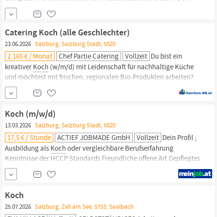
und Teamspirit ist Ihnen genauso wichtig wie uns? Dann werden
Sie Teil des IMLAUER Teams
Salzburg!
Anstellungsart: Vollzeit
Aufgaben Sie bereiten ausgezeichnete Gerichte zu und sorgen
Catering Koch (alle Geschlechter)
23.06.2026
Salzburg, Salzburg Stadt, 5020
2.165 € / Monat
Chef Partie Catering
Vollzeit
Du bist ein
kreativer
Koch
(w/m/d) mit Leidenschaft für nachhaltige Küche
und möchtest mit frischen, regionalen Bio-Produkten arbeiten?
Komm in unser Team und gestalte außergewöhnliche Events mit!
Wir bieten dir eine abwechslungsreiche Tätigkeit, viel Raum für
Eigeninitiative und spannende Karrierechancen.
Koch (m/w/d)
13.03.2026
Salzburg, Salzburg Stadt, 5020
17,5 € / Stunde
ACTIEF JOBMADE GmbH
Vollzeit
Dein Profil ;
Ausbildung als
Koch
oder vergleichbare Berufserfahrung
Kenntnisse der HCCP Standards Freundliche offene Art Gepflegtes
Erscheinungsbild; Gut mit den öffentlichen Verkehrsmitteln
erreichbar; 5 Tage die Woche von Montag bis Samstag, Sonn- und
Feiertage frei Arbeitszeit zwischen 06:00 Uhr – 20:00 Uhr (kein
Koch
Teildienst!); Deine zukünftigen
25.07.2026
Salzburg, Zell am See, 5753, Saalbach