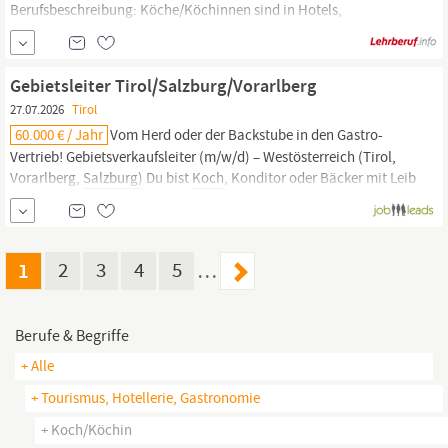
Berufsbeschreibung: Köche/Köchinnen sind in Hotels,
Gastgewerbe, Spitälern, Kuranstalten, Pflegeheimen,
Betriebskantinen und Bildungseinrichtungen tätig. Sie kochen,
organisieren Küchenabläufe, erstellen Speisekarten, kaufen
Gebietsleiter Tirol/Salzburg/Vorarlberg
Lebensmittel ein und sorgen für Hygiene. Im Team haben sie...
27.07.2026
Tirol
60.000 € / Jahr
Vom Herd oder der Backstube in den Gastro-
Vertrieb! Gebietsverkaufsleiter (m/w/d) – Westösterreich (Tirol,
Vorarlberg,
Salzburg)
Du bist
Koch
, Konditor oder Bäcker mit Leib
und Seele, suchst aber eine neue Herausforderung mit
Arbeitszeiten von Montag–Freitag und echter Gestaltungsfreiheit?
Oder du bist bereits im HORECA-Vertrieb und...
1
2
3
4
5
…
Berufe & Begriffe
+ Alle
+ Tourismus, Hotellerie, Gastronomie
+ Koch/köchin