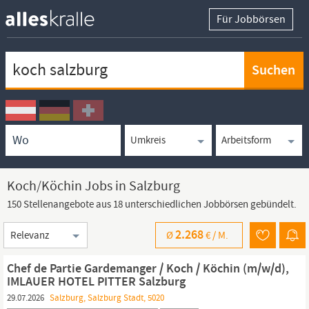
Für Jobbörsen
Keywortsuche
Ortssuche
Umkreissuche
Arbeitsform
Koch/Köchin Jobs in Salzburg
150 Stellenangebote aus 18 unterschiedlichen Jobbörsen gebündelt.
Sortierung
2.268
Ø
€ /
M.
Chef de Partie Gardemanger / Koch / Köchin (m/w/d),
IMLAUER HOTEL PITTER Salzburg
29.07.2026
Salzburg, Salzburg Stadt, 5020