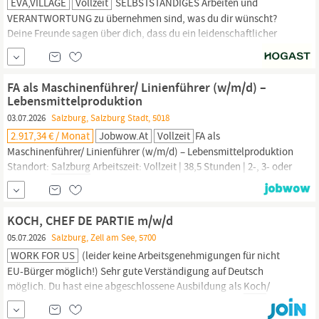
EVA,VILLAGE
Vollzeit
SELBSTSTÄNDIGES Arbeiten und
VERANTWORTUNG zu übernehmen sind, was du dir wünscht?
Deine Freunde sagen über dich, dass du ein leidenschaftlicher
KOCH
bist? --> DANN BIST DU BEI UNS GENAU RICHTIG UND
SOLLTEST WEITERLESEN! WIR VERTRAUEN DIR AN….
Verantwortung für den Küchenablauf in der eva,ALM Vor- und
FA als Maschinenführer/ Linienführer (w/m/d) –
Zubereitung sowie Anrichten von den Gerichten.
Lebensmittelproduktion
03.07.2026
Salzburg, Salzburg Stadt, 5018
2.917,34 € / Monat
Jobwow.at
Vollzeit
FA als
Maschinenführer/ Linienführer (w/m/d) – Lebensmittelproduktion
Standort:
Salzburg
Arbeitszeit: Vollzeit | 38,5 Stunden | 2-, 3- oder
4-Schichtbetrieb Du hast eine Ausbildung im Lebensmittelbereich
abgeschlossen und möchtest Dein Fachwissen in einem modernen
Produktionsbetrieb einsetzen? Qualität, Hygiene und
KOCH, CHEF DE PARTIE m/w/d
05.07.2026
Salzburg, Zell am See, 5700
WORK FOR US
(leider keine Arbeitsgenehmigungen für nicht
EU-Bürger möglich!) Sehr gute Verständigung auf Deutsch
möglich. Du hast eine abgeschlossene Ausbildung als
Koch
/
Köchin und idealerweise Erfahrung als Chef de Partie. Du bist
teamplayer und hast ein gepflegtes und professionelles Auftreten.