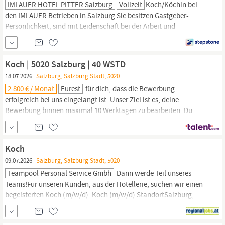
IMLAUER HOTEL PITTER Salzburg
Vollzeit
Koch
/Köchin bei
den IMLAUER Betrieben in
Salzburg
Sie besitzen Gastgeber-
Persönlichkeit, sind mit Leidenschaft bei der Arbeit und
Teamspirit ist Ihnen genauso wichtig wie uns? Dann werden Sie
Teil des IMLAUER Teams
Salzburg!
Anstellungsart: Vollzeit Sie
bereiten ausgezeichnete Gerichte zu und sorgen für eine
Koch | 5020 Salzburg | 40 WSTD
ansprechende
18.07.2026
Salzburg, Salzburg Stadt, 5020
2.800 € / Monat
Eurest
für dich, dass die Bewerbung
erfolgreich bei uns eingelangt ist. Unser Ziel ist es, deine
Bewerbung binnen maximal 10 Werktagen zu bearbeiten. Du
bekommst jedenfalls eine separate Rückmeldung über das
Ergebnis. Kontakt Als
Koch
(m/w/x) bist Du ein wichtiger Teil
unseres Teams am neuen Standort in
Salzburg.
Mit Deiner
Koch
Leidenschaft
09.07.2026
Salzburg, Salzburg Stadt, 5020
Teampool Personal Service Gmbh
Dann werde Teil unseres
Teams!Für unseren Kunden, aus der Hotellerie, suchen wir einen
begeisterten
Koch
(m/w/d).
Koch
(m/w/d) StandortSalzburg,
Salzburg
Arbeitszeit 40.0 Stunden/Woche Dich
begeistertVerantwortung für einen reibungslosen Ablauf und