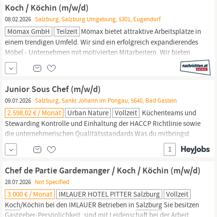
Unterstützung der Küchencrew Zubereitung und Anrichten von
Koch / Köchin (m/w/d)
Speisen nach...
08.02.2026
Salzburg, Salzburg Umgebung, 5301, Eugendorf
Mömax GmbH
Teilzeit
Mömax bietet attraktive Arbeitsplätze in
einem trendigen Umfeld. Wir sind ein erfolgreich expandierendes
Möbel - Unternehmen mit motivierten Mitarbeitern. Wir bieten
allen unseren Mitarbeiter/ innen auf sie abgestimmte
Ausbildungs­pro­gramme, gute Aufstiegsmöglichkeiten und sichere
Arbeitsplätze. All dies zeichnet uns als TOP Arbeitgeber aus.
Junior Sous Chef (m/w/d)
Benefits: Interessante...
09.07.2026
Salzburg, Sankt Johann im Pongau, 5640, Bad Gastein
2.598,02 € / Monat
Urban Nature
Vollzeit
Küchenteams und
Stewarding Kontrolle und Einhaltung der HACCP Richtlinie sowie
die unternehmerischen Qualitätsstandards Was du mitbringst
Abgeschlossene Ausbildung als
Koch
oder eine vergleichbare
1
Weiterbildung in der gehobeneren Hotellerie oder Ferienhotellerie
Erste Erfahrung als Sous Chef Charmante, gepflegte
Chef de Partie Gardemanger / Koch / Köchin (m/w/d)
Persönlichkeit Vorteile, die dich hoch...
28.07.2026
Not Specified
3.000 € / Monat
IMLAUER HOTEL PITTER Salzburg
Vollzeit
Koch
/Köchin bei den IMLAUER Betrieben in
Salzburg
Sie besitzen
Gastgeber-Persönlichkeit, sind mit Leidenschaft bei der Arbeit