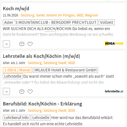
Gute Selbstorganisation, strukturierte Arbeitsweise sowie...
Koch m/w/d
21.06.2026
Salzburg, Sankt Johann im Pongau, 5602, Wagrain
Aster´s MOUNTAINCLUB - BERGDORF PRECHTLGUT
Vollzeit
WIR SUCHEN DICH ALS
KOCH
/KÖCHIN Du liebst es, wenn ein
Gericht funktioniert? Dein wichtigstes Werkzeug ist ein scharfes
Messer und noch schärfere Rezepte? Du lebst auf, wenn die Bons
nicht mehr aufhören und du dein Können so richtig unter Beweis
stellen kannst? Dann brauchst du nicht mehr weitersuchen. Seit
Lehrstelle als Koch/Köchin (m/w/d)
Dezember 2024
älter als 1 Jahr
Salzburg, Salzburg Stadt, 5020
1.050 € / Monat
IMLAUER Hotel & Restaurant GmbH
Lehrstelle
Du warst immer schon mehr „sowohl als auch“ statt
„entweder oder“? Du liebst die Abwechslung und nicht die
Routine? Du bist den anderen gerne einen Schritt voraus? Dann
werde Teil des IMLAUER Teams
Salzburg!
Darauf kannst du dich
bei deiner Ausbildung freuen Drei wunderbare Lehrjahre in denen
Berufsbild: Koch/Köchin - Erklärung
du dir folgende Fähigkeiten aneignest:
älter als 1 Jahr
Salzburg, Salzburg Stadt, 5020
Lehrberuf.info
Lehrstelle
Hier wird nur das Berufsbild erklärt.
Es handelt sich nicht um eine echte Lehrstelle.