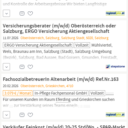
und Kontrolle der Arbeitsergebnisse Wir bieten Langfristige
Anstellung in einem erfolgreichen und wachsenden Unternehmen
Abwechslungsreiches Aufgabengebiet mit Eigenverantwortung
Strukturierte Einschulung und Entwicklungsmöglichkeiten
Versicherungsberater (m/w/d) Oberösterreich oder
Angenehmes Arbeitsumfeld mit kurzen Entscheidungswegen
Salzburg, ERGO Versicherung Aktiengesellschaft
Gesundheitsangebote
und
11.07.2026
Oberösterreich, Salzburg, Salzburg Stadt, 5020, Salzburg
ERGO Versicherung Aktiengesellschaft
Vollzeit
Mühlviertel,
Wels, Braunau am Inn, Salzburg (Stadt), Salzburg-Umgebung
(Bezirk), Salzburg, Bad Aussee, Bad Goisern, Gmunden, Freistadt,
Schärding,
Eferding,
Grieskirchen. Du hast ein gutes Gespür für
Menschen und Kundenberatung ist deine Leidenschaft? Dann bist
du bei uns genau richtig, denn in der ERGO kannst du deinen
FachsozialbetreuerIn Altenarbeit (m/w/d) Ref.Nr.163
Kunden die passenden
20.02.2026
Oberösterreich, Grieskirchen, 4710
3.079 € / Monat
In-Pflege Fachpersonal GmbH
Vollzeit
;;;;;;;
Für unseren Kunden im Raum
Eferding
und Grieskirchen suchen
wir ;;; zur Verstärkung seines Teams eine/n ; ;; ;;;;;;
FACHSOZIALBETREUER/IN ALTENARBEIT ;;;;;;;;;;;;;;;;;;; ;;;
Ref.Nr.163 ;;;;;;;;;;;;;;;;;;;;;;;;;;;;;;;; ;;; ;;;; Voll- oder Teilzeit ; Ihre
Aufgaben: Wertschätzende Pflege und Begleitung von
Verkäufer Feinkost (m/w/d) 20-25 Std/Wo. - SPAR-Markt