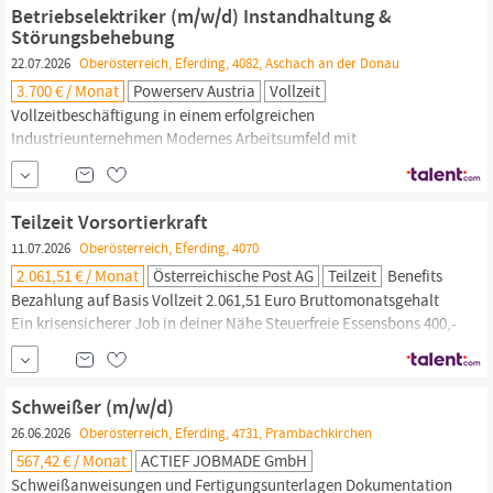
AT, Mit Berufserfahrung, Finanzen | Administration,
Gesundheit
&
Betriebselektriker (m/w/d) Instandhaltung &
Störungsbehebung
22.07.2026
Oberösterreich, Eferding, 4082, Aschach an der Donau
3.700 € / Monat
Powerserv Austria
Vollzeit
Vollzeitbeschäftigung in einem erfolgreichen
Industrieunternehmen Modernes Arbeitsumfeld mit
abwechslungsreichen Aufgaben Umfassende Einschulung sowie
fachliche Weiterbildungsmöglichkeiten Essenszuschuss und
Fahrtkostenzuschuss Betriebliche
Gesundheitsprogramme
Teilzeit Vorsortierkraft
Attraktive Schichtzulagen Kollegiales Betriebsklima und
11.07.2026
Oberösterreich, Eferding, 4070
langfristige...
2.061,51 € / Monat
Österreichische Post AG
Teilzeit
Benefits
Bezahlung auf Basis Vollzeit 2.061,51 Euro Bruttomonatsgehalt
Ein krisensicherer Job in deiner Nähe Steuerfreie Essensbons 400,-
Euro p.a., Gratis-Bankkonto, Förderungen für Kinder,
Vergünstigungen bei Urlauben,
Gesundheitsförderprogramme,
Einkaufsvorteile Aufgaben Du sortierst Brief- und Paketsendungen
Schweißer (m/w/d)
Du teilst Werbemittel auf Du
26.06.2026
Oberösterreich, Eferding, 4731, Prambachkirchen
567,42 € / Monat
ACTIEF JOBMADE GmbH
Schweißanweisungen und Fertigungsunterlagen Dokumentation