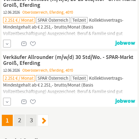
Groiß, Eferding
12.06.2026
Oberösterreich, Eferding, 4070
2.251 € / Monat
SPAR Österreich
Teilzeit
Kollektivvertrags-
Mindestgehalt ab € 2.251,- brutto/Monat (Basis
Vollzeitbeschäftigung) Ausgezeichnet: Beruf & Familie sind gut
kombinierbar Unser höchstes Gut: Positive
Gesundheitsmaßnahmen
Sicher ist sicher: Mit dem SPAR-
Versicherungsdienst Ganz in der Nähe: Arbeiten dort, wo man sich
Verkäufer Allrounder (m/w/d) 30 Std/Wo. - SPAR-Markt
wohlfühlt – regional verankert, persönlich geführt Spaß im...
Groiß, Eferding
12.06.2026
Oberösterreich, Eferding, 4070
2.251 € / Monat
SPAR Österreich
Teilzeit
Kollektivvertrags-
Mindestgehalt ab € 2.251,- brutto/Monat (Basis
Vollzeitbeschäftigung) Ausgezeichnet: Beruf & Familie sind gut
kombinierbar Unser höchstes Gut: Positive
Gesundheitsmaßnahmen
Sicher ist sicher: Mit dem SPAR-
Versicherungsdienst Ganz in der Nähe: Arbeiten dort, wo man sich
wohlfühlt – regional verankert, persönlich geführt Spaß im...
1
2
3