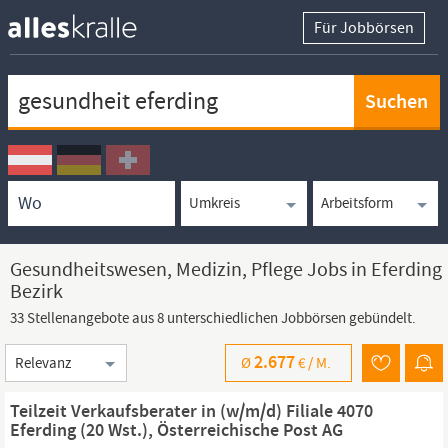
Für Jobbörsen
Keywortsuche
Ortssuche
Umkreissuche
Arbeitsform
Gesundheitswesen, Medizin, Pflege Jobs in Eferding
Bezirk
33 Stellenangebote aus 8 unterschiedlichen Jobbörsen gebündelt.
Sortierung
2.677
Ø
€ /
M.
Teilzeit Verkaufsberater in (w/m/d) Filiale 4070
Eferding (20 Wst.), Österreichische Post AG