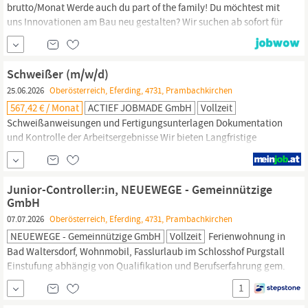
brutto/Monat Werde auch du part of the family! Du möchtest mit
uns Innovationen am Bau neu gestalten? Wir suchen ab sofort für
unser Team in
Eferding:Das
erwartet dich bei unsInteressante und
abwechslungsreiche Tätigkeiten in unserer KFZ Abteilung:
Durchführung von Reparatur- und Servicearbeiten an leichten
Schweißer (m/w/d)
Nutzfahrzeugen und PKWs des
25.06.2026
Oberösterreich, Eferding, 4731, Prambachkirchen
567,42 € / Monat
ACTIEF JOBMADE GmbH
Vollzeit
Schweißanweisungen und Fertigungsunterlagen Dokumentation
und Kontrolle der Arbeitsergebnisse Wir bieten Langfristige
Anstellung in einem erfolgreichen und wachsenden Unternehmen
Abwechslungsreiches Aufgabengebiet mit Eigenverantwortung
Strukturierte Einschulung und Entwicklungsmöglichkeiten
Junior-Controller:in, NEUEWEGE - Gemeinnützige
Angenehmes Arbeitsumfeld mit kurzen Entscheidungswegen
GmbH
Gesundheitsangebote
und
07.07.2026
Oberösterreich, Eferding, 4731, Prambachkirchen
NEUEWEGE - Gemeinnützige GmbH
Vollzeit
Ferienwohnung in
Bad Waltersdorf, Wohnmobil, Fasslurlaub im Schlosshof Purgstall
Einstufung abhängig von Qualifikation und Berufserfahrung gem.
KV der Sozialwirtschaft Österreich für Vollzeitbeschäftigte: VWGr.
1
7 ab EURO 3.074,80 brutto; VWGr. 8 ab EUR 3.348,90 brutto JOKR1