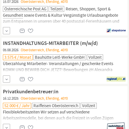
15.07.2026
Oberösterreich, Eferding, 4070
Österreichische Post AG
Teilzeit
Reisen, Shoppen, Sport &
Gesundheit
sowie Events & Kultur Vergünstigte Urlaubsangebote
zum Entspannen in unseren über 40 postsozial-Ferienhäusern und
Partnerhotels JOKR1 AT, Mit Berufserfahrung, Vertrieb und
Verkauf | Verkaufsberatung, Transport & Logistik, Feste
Anstellung, Teilzeit
INSTANDHALTUNGS-MITARBEITER (m/w/d)
05.08.2026
Oberösterreich, Eferding, 4070
3.575 € / Monat
Bauhütte Leitl-Werke GmbH
Vollzeit
Überzahlung Mitarbeiter- Veranstaltungen / geschenke Events
KOMM UND BEWIRB DICH JETZT! Bewerbungen zH Alexandra
Königseder unter bewerbung@leitl.at Leitl Spannton GmbH,
Leitl-Straße 1, 4070
Eferding,
www.leitl.at, leitl-karriereleiter.at
Work-LifeBalance Instandhaltungsmitarbeiter,
Privatkundenbetreuer:in
Instandhaltungsmitarbeiterin, Instandhaltungs-Mitarbeiter,
16.12.2025
Oberösterreich, Eferding, 4070
52.000 € / Jahr
Raiffeisen Oberösterreich
Vollzeit
FlexibleArbeitszeiten Wir setzen auf verschiedene
Arbeitszeitmodelle, bei denen auch die Freizeit in vollen Zügen
genossen werden kann.
Gesundheits-management
Unser