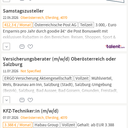
Gesundheitsprogramm
bietet Vorträge, Workshops und Trainings
zu diversen
Gesundheitsthemen
an. Kulturangebote Ob Karten für
Samstagszusteller
Konzerte, Theater oder...
22.05.2026
Oberösterreich, Eferding, 4070
412,3 € / Monat
Österreichische Post AG
Teilzeit
3.000,- Euro
Ersparnis pro Jahr durch goodie â€“ die Post Bonuswelt mit
exklusiven Rabatten in den Bereichen: Reisen, Shoppen, Sport &
Gesundheit,
Events & Kultur sowie vergünstigte Urlaubsangebote
zum Entspannen in unseren über 40 postsozial-Ferienhäusern und
Partnerhotels Vergünstigte Urlaubsangebote zum Entspannen in
Versicherungsberater (m/w/d) Oberösterreich oder
unseren
Salzburg
11.07.2026
Not Specified
ERGO Versicherung Aktiengesellschaft
Vollzeit
Mühlviertel,
Wels, Braunau am Inn, Salzburg (Stadt), Salzburg-Umgebung
(Bezirk), Salzburg, Bad Aussee, Bad Goisern, Gmunden, Freistadt,
Schärding,
Eferding,
Grieskirchen. Aufgaben Du hast ein gutes
Gespür für Menschen und Kundenberatung ist deine Leidenschaft?
Dann bist du bei uns genau richtig, denn in der ERGO kannst du
KFZ-Techniker:in (m/w/d)
deinen Kunden die passenden
07.07.2026
Oberösterreich, Eferding, 4070
3.388 € / Monat
Habau Group
Vollzeit
Gehalt: ab EUR 3.388