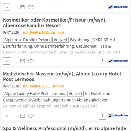
Kosmetiker oder Kosmetiker/Friseur (m/w/d),
Alpenrose Familux Resort
09.07.2026
Tirol, Reutte, 6631, Lermoos
Alpenrose Familux Resort
Vollzeit
Bezahlung JOKR1 AT, Mit
Berufserfahrung, Ohne Berufserfahrung,
Gesundheit
| Hair &
Beauty, Hotel, Gastronomie & Catering, Feste Anstellung, Vollzeit
1
Medizinischer Masseur (m/w/d), Alpine Luxury Hotel
Post Lermoos
09.07.2026
Tirol, Reutte, 6631, Lermoos
Alpine Luxury Hotel Post Lermoos
Vollzeit
für Hotel- und
Gastgewerbe. KV-Überzahlungen sind in Abhängigkeit von
deinem Qualifikationsprofil möglich.) JOKR1 AT, Mit
Berufserfahrung, Ohne Berufserfahrung,
Gesundheit
|
1
Physiotherapie, Hotel, Gastronomie & Catering, Feste Anstellung,
Vollzeit
Spa & Wellness Professional (m/w/d), eriro alpine hide