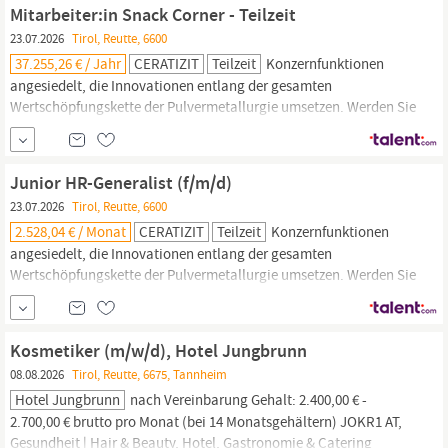
Friends
Gesundheit
& Arbeitsumfeld: Ganzheitliche
Mitarbeiter:in Snack Corner - Teilzeit
Gesundheitsförderung
mit vielfältigen Maßnahmen...
23.07.2026
Tirol, Reutte, 6600
37.255,26 € / Jahr
CERATIZIT
Teilzeit
Konzernfunktionen
angesiedelt, die Innovationen entlang der gesamten
Wertschöpfungskette der Pulvermetallurgie umsetzen. Werden Sie
Teil eines hochmotivierten Teams, das lokale Stärken in
Reutte,
Österreich mit dem globalen Wissen und den Werten der Plansee
Gruppe verbindet. Für unsere Snack Corner suchen wir eine
Junior HR-Generalist (f/m/d)
engagierte und zuverlässige
23.07.2026
Tirol, Reutte, 6600
2.528,04 € / Monat
CERATIZIT
Teilzeit
Konzernfunktionen
angesiedelt, die Innovationen entlang der gesamten
Wertschöpfungskette der Pulvermetallurgie umsetzen. Werden Sie
Teil eines hochmotivierten Teams, das lokale Stärken in
Reutte,
Österreich mit dem globalen Wissen und den Werten der Plansee
Gruppe verbindet. Zur Unterstützung unseres Inhouse-Teams
Kosmetiker (m/w/d), Hotel Jungbrunn
suchen wir ab sofort eine/einen...
08.08.2026
Tirol, Reutte, 6675, Tannheim
Hotel Jungbrunn
nach Vereinbarung Gehalt: 2.400,00 € -
2.700,00 € brutto pro Monat (bei 14 Monatsgehältern) JOKR1 AT,
Gesundheit
| Hair & Beauty, Hotel, Gastronomie & Catering