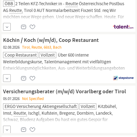
ÖBB
2 Teilen KFZ-Techniker:in -
Reutte
Österreichische Postbus
AG
Reutte,
Tirol 0 AUT Normalarbeitszeit Fixzeit Std. req Wir
möchten neue Wege gehen. Und neue Wege schaffen. Heute. Für
morgen. Für uns. Jetzt Teil des werden! Dein Job Du arbeitest in
einer Werkstatt, in der es um wirklich große Dinge geht: unsere
Busse. Du sorgst dafür, dass...
Köchin / Koch (w/m/d), Coop Restaurant
02.08.2026
Tirol, Reutte, 6653, Bach
Coop Restaurant
Vollzeit
Über 600 interne
Weiterbildungskurse, Talentmanagement mit vielfältigen
Entwicklungsmöglichkeiten, Aus- und Weiterbildungsangeboten
des L-GAV und Coop Nachhaltigkeit : Engagement für Mensch,
Tier und Natur mit über 400 Taten Kommunikation : interne App
für Mitarbeitende
Gesundheit
: Update-Fitness: Fr. 200.– Rabatt
Versicherungsberater (m/w/d) Vorarlberg oder Tirol
aufs Jahresabonnement, Gratis...
05.07.2026
Not Specified
ERGO Versicherung Aktiengesellschaft
Vollzeit
Kitzbühel,
Imst,
Reutte,
Ischgl, Kufstein, Bregenz, Dornbirn, Landeck,
Schwaz, Bludenz Aufgaben Du hast ein gutes Gespür für
Menschen und Kundenberatung ist deine Leidenschaft? Dann bist
du bei uns genau richtig, denn in der ERGO kannst du deinen