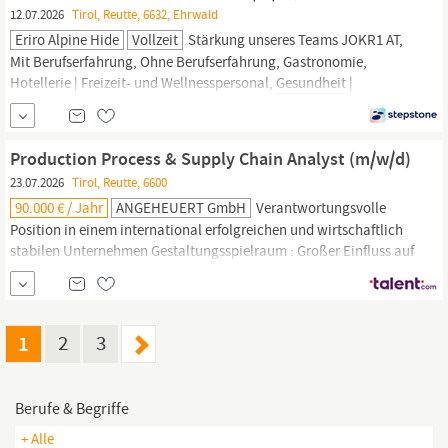
12.07.2026
Tirol, Reutte, 6632, Ehrwald
Eriro Alpine Hide
Vollzeit
Stärkung unseres Teams JOKR1 AT,
Mit Berufserfahrung, Ohne Berufserfahrung, Gastronomie,
Hotellerie | Freizeit- und Wellnesspersonal,
Gesundheit
|
Physiotherapie, Hotel, Gastronomie & Catering, Feste Anstellung,
Vollzeit
Production Process & Supply Chain Analyst (m/w/d)
23.07.2026
Tirol, Reutte, 6600
90.000 € / Jahr
ANGEHEUERT GmbH
Verantwortungsvolle
Position in einem international erfolgreichen und wirtschaftlich
stabilen Unternehmen Gestaltungsspielraum : Großer Einfluss auf
Entscheidungsprozesse sowie anspruchsvolle Aufgaben mit
Gestaltungsspielraum Arbeitsumfeld : Moderne Infrastruktur, gut
ausgestattete Sozial und Pausenräume sowie eine
wertschätzende Du Kultur im gesamten Unternehmen
Gesundheit
1
2
3
& Vorsorge :
Berufe & Begriffe
+ Alle