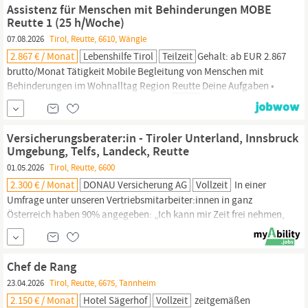
Kunden die passenden Lösungen aus unserer umfassenden und
Assistenz für Menschen mit Behinderungen MOBE
innovativen Produktpalette anbieten.
Reutte 1 (25 h/Woche)
07.08.2026
Tirol, Reutte, 6610, Wängle
2.867 € / Monat
Lebenshilfe Tirol
Teilzeit
Gehalt: ab EUR 2.867
brutto/Monat Tätigkeit Mobile Begleitung von Menschen mit
Behinderungen im Wohnalltag Region
Reutte
Deine Aufgaben •
Menschen mit Behinderungen in den eigenen Wohnungen zu
größtmöglicher Selbständigkeit begleiten, basierend auf ihren
Fähigkeiten und Interessen • Teilhabe in allen Lebensbereichen
Versicherungsberater:in - Tiroler Unterland, Innsbruck
nach dem Leitbild der Lebenshilfe...
Umgebung, Telfs, Landeck, Reutte
01.05.2026
Tirol, Reutte, 6600
2.300 € / Monat
DONAU Versicherung AG
Vollzeit
In einer
Umfrage unter unseren Vertriebsmitarbeiter:innen in ganz
Österreich haben 90% angegeben: „Ich kann mir Zeit frei nehmen,
wenn ich es für notwendig halte.“ Unterstützung für mentale und
körperliche
Gesundheit
durch Mavie und weitere
Gesundheitsangebote
Neugierig geworden? Dann freuen wir uns
Chef de Rang
auf Deine Bewerbung!
23.04.2026
Tirol, Reutte, 6675, Tannheim
2.150 € / Monat
Hotel Sägerhof
Vollzeit
zeitgemäßen