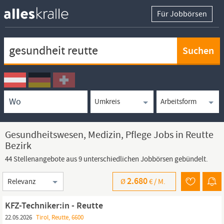
Für Jobbörsen
Keywortsuche
Ortssuche
Umkreissuche
Arbeitsform
Gesundheitswesen, Medizin, Pflege Jobs in Reutte
Bezirk
44 Stellenangebote aus 9 unterschiedlichen Jobbörsen gebündelt.
Sortierung
2.680
Ø
€ /
M.
KFZ-Techniker:in - Reutte
22.05.2026
Tirol, Reutte, 6600