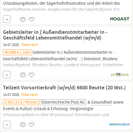
Urlaubsangeboten, der Sägerhofinfrastruktur und der Arbeit des
Sägerhofteams sind ein Jungbrunnen für die Sägerhofgäste. Ein
Sägerhofurlaub wird so zum Quell der
Gesundheit,
Lebensfreude
und Vitalität. Wir – die Familie Lumpert – führen und arbeiten
partnerschaftlich. Unser Team ist eine Seilschaft, die gemeinsam
Gebietsleiter in / Außendienstmitarbeiter in -
das Ziel die
Geschäftsfeld Lebensmittelhandel (w/m/d)
14.07.2026
Österreich
40.000 € / Jahr
Gebietsleiter in / Außendienstmitarbeiter in -
Geschäftsfeld Lebensmittelhandel (w/m/…) Dienstort: Bludenz
Verkaufsgebiet: Bludenz,
Reutte,
Landeck Vertragsart: Unbefristet
Beschäftigungsausmaß: Vollzeit, ab sofort Safety first! – Du
achtest auf deine Sicherheit und
Gesundheit
und die deiner Kolleg
innen Sicherstellung der
Teilzeit Vorsortierkraft (w/m/d) 6600 Reutte (20 Wst.)
14.07.2026
Österreich
2.061,51 € / Monat
Österreichische Post AG
&
Gesundheit
sowie
Events & Kultur) Urlaub & Erholung: Vergünstigte
Urlaubsangebote in über 40 postsozial‑Ferienhäusern und
Partnerhotels Mitarbeiter innenvorteile: Attraktive Handy‑ und
Internettarife der Post‑Eigenmarke ;Yelllow“, auch für Family &