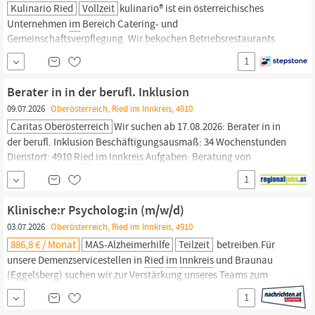
Kulinario Ried
Vollzeit
kulinario® ist ein österreichisches
Unternehmen
im
Bereich Catering- und
Gemeinschaftsverpflegung. Wir bekochen Betriebsrestaurants
und Kantinen, Kindergärten, Schulen sowie Kranken- und
1
Gesundheitseinrichtungen.
Saisonale Angebote, frische
Zubereitungsformen und nachhaltige Strukturen sorgen bei
Berater in in der berufl. Inklusion
unseren Kund innen für Qualität und...
09.07.2026
Oberösterreich, Ried im Innkreis, 4910
Caritas Oberösterreich
Wir suchen ab 17.08.2026: Berater in in
der berufl. Inklusion Beschäftigungsausmaß: 34 Wochenstunden
Dienstort: 4910
Ried
im
Innkreis
Aufgaben: Beratung von
Menschen mit Beeinträchtigungen bei der Berufsplanung
1
Erhebung von individuellen Fähigkeiten, Motivation und
Wünschen Abklärung und Überprüfung der beruflichen
Klinische:r Psycholog:in (m/w/d)
03.07.2026
Oberösterreich, Ried im Innkreis, 4910
886,8 € / Monat
MAS-Alzheimerhilfe
Teilzeit
betreiben.Für
unsere Demenzservicestellen in
Ried
im
Innkreis
und Braunau
(Eggelsberg) suchen wir zur Verstärkung unseres Teams zum
ehestmöglichen Eintritt:Klinische:r Psycholog:in (m/w/d)20 bis 24
1
h/Woche TeilzeitAufgabenbeschreibung:Klinisch-psychologische