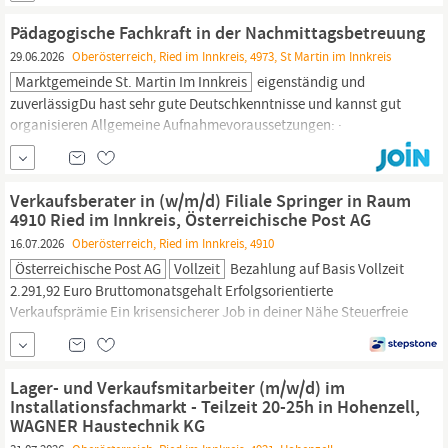
Arbeitskleidung, attraktive Aufgaben und
Pädagogische Fachkraft in der Nachmittagsbetreuung
Weiterentwicklungsmöglichkeiten ab; € 15,27 brutto/Stunde,
29.06.2026
Oberösterreich, Ried im Innkreis, 4973, St Martin im Innkreis
Marktgemeinde St. Martin Im Innkreis
eigenständig und
zuverlässigDu hast sehr gute Deutschkenntnisse und kannst gut
organisieren Allgemeine Aufnahmevoraussetzungen: ·
Österreichische Staatsbürgerschaft bzw. Staatsbürgerschaft eines
EU-Mitgliedstaates · Persönliche,
gesundheitliche
und fachliche
Eignung für die Erfüllung der Aufgaben · Volle Handlungsfähigkeit
Verkaufsberater in (w/m/d) Filiale Springer in Raum
und einwandfreien Leumund ·...
4910 Ried im Innkreis, Österreichische Post AG
16.07.2026
Oberösterreich, Ried im Innkreis, 4910
Österreichische Post AG
Vollzeit
Bezahlung auf Basis Vollzeit
2.291,92 Euro Bruttomonatsgehalt Erfolgsorientierte
Verkaufsprämie Ein krisensicherer Job in deiner Nähe Steuerfreie
Essensbons 400.- Euro p.a., Gratis-Bankkonto, Förderung für
Kinder, Vergünstigungen bei Urlauben,
Gesundheitsförderprogramme,
Einkaufsvorteile JOKR1 AT, Mit
Lager- und Verkaufsmitarbeiter (m/w/d) im
Berufserfahrung, Vertrieb und Verkauf |
Installationsfachmarkt - Teilzeit 20-25h in Hohenzell,
WAGNER Haustechnik KG