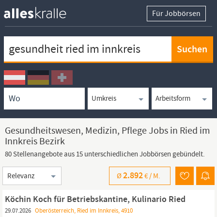
Für Jobbörsen
Keywortsuche
Ortssuche
Umkreissuche
Arbeitsform
Gesundheitswesen, Medizin, Pflege Jobs in Ried im
Innkreis Bezirk
80 Stellenangebote aus 15 unterschiedlichen Jobbörsen gebündelt.
Sortierung
2.892
Ø
€ /
M.
Köchin Koch für Betriebskantine, Kulinario Ried
29.07.2026
Oberösterreich, Ried im Innkreis, 4910