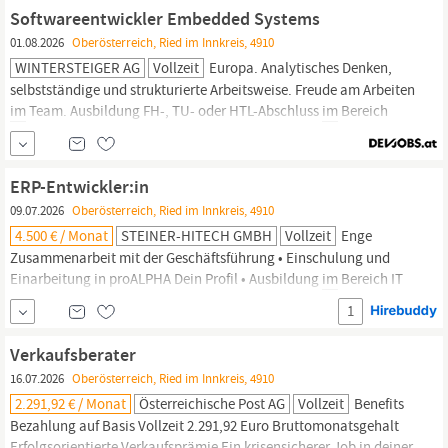
Tätigkeit für Menschen mit Demenz an zwei Standorten in 4910
Softwareentwickler Embedded Systems
Ried
und 5142...
01.08.2026
Oberösterreich, Ried im Innkreis, 4910
WINTERSTEIGER AG
Vollzeit
Europa. Analytisches Denken,
selbstständige und strukturierte Arbeitsweise. Freude am Arbeiten
im
Team. Ausbildung FH-, TU- oder HTL-Abschluss
im
Bereich
Technische Informatik | Embedded Systems Design. Benefits
Home Office No Dresscode Fahrradabstellplatz Handy zur
Privatnutzung Gute Anbindung Frisches Obst
ERP-Entwickler:in
Gesundheitsförderung
Betriebsarzt Gaming...
09.07.2026
Oberösterreich, Ried im Innkreis, 4910
4.500 € / Monat
STEINER-HITECH GMBH
Vollzeit
Enge
Zusammenarbeit mit der Geschäftsführung • Einschulung und
Einarbeitung in proALPHA Dein Profil • Ausbildung
im
Bereich IT
oder Betriebswirtschaft • Erfahrung
im
Bereich ERP-Systeme von
1
Vorteil - idealerweise in einem Produktionsunternehmen • Gute
Programmierkenntnisse (z. B. SQL, Skriptsprachen,
Verkaufsberater
objektorientierte Sprachen o.ä.) •
16.07.2026
Oberösterreich, Ried im Innkreis, 4910
2.291,92 € / Monat
Österreichische Post AG
Vollzeit
Benefits
Bezahlung auf Basis Vollzeit 2.291,92 Euro Bruttomonatsgehalt
Erfolgsorientierte Verkaufsprämie Ein krisensicherer Job in deiner