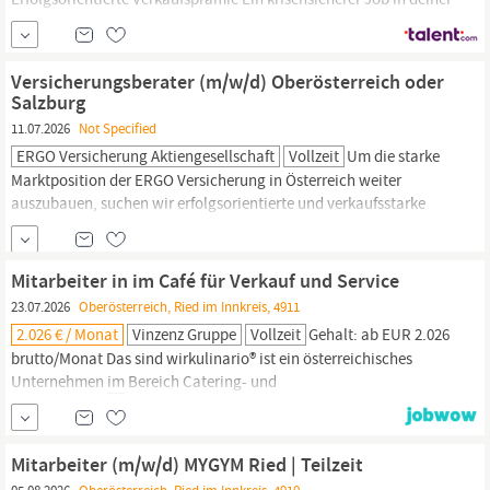
Nähe Steuerfreie Essensbons 400.- Euro p.a., Gratis-Bankkonto,
Förderung für Kinder, Vergünstigungen bei Urlauben,
Gesundheitsförderprogramme,
Einkaufsvorteile Aufgaben Mit
Versicherungsberater (m/w/d) Oberösterreich oder
deinem Kommunikationstalent
Salzburg
11.07.2026
Not Specified
ERGO Versicherung Aktiengesellschaft
Vollzeit
Um die starke
Marktposition der ERGO Versicherung in Österreich weiter
auszubauen, suchen wir erfolgsorientierte und verkaufsstarke
Versicherungsberater für unseren Außendienst: Sowohl
Branchenprofis als auch Branchenneulinge sind bei uns herzlich
willkommen! Standorte: Linz, Linz-Land (Bezirk), Vöcklabruck,
Mitarbeiter in im Café für Verkauf und Service
Ried
im
Innkreis,
23.07.2026
Oberösterreich, Ried im Innkreis, 4911
2.026 € / Monat
Vinzenz Gruppe
Vollzeit
Gehalt: ab EUR 2.026
brutto/Monat Das sind wirkulinario® ist ein österreichisches
Unternehmen
im
Bereich Catering- und
Gemeinschaftsverpflegung. Wir bekochen Betriebsrestaurants
und Kantinen, Kindergärten, Schulen sowie Kranken- und
Gesundheitseinrichtungen.
Saisonale Angebote, frische
Mitarbeiter (m/w/d) MYGYM Ried | Teilzeit
Zubereitungsformen und nachhaltige Strukturen...