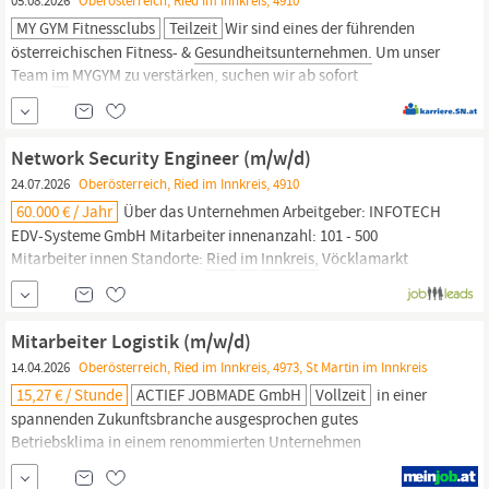
05.08.2026
Oberösterreich, Ried im Innkreis, 4910
MY GYM Fitnessclubs
Teilzeit
Wir sind eines der führenden
österreichischen Fitness- &
Gesundheitsunternehmen.
Um unser
Team
im
MYGYM zu verstärken, suchen wir ab sofort
sportbegeisterte Mitarbeiter (m/w/d) für unseren neuen Standort
MYGYM
Ried
in Teilzeit. Deine Benefits: aufgeschlossenes Teams
flexible Arbeitszeiteinteilung attraktive...
Network Security Engineer (m/w/d)
24.07.2026
Oberösterreich, Ried im Innkreis, 4910
60.000 € / Jahr
Über das Unternehmen Arbeitgeber: INFOTECH
EDV-Systeme GmbH Mitarbeiter innenanzahl: 101 - 500
Mitarbeiter innen Standorte:
Ried
im
Innkreis,
Vöcklamarkt
Detaillierte Angaben zur Stelle Vollzeit (Festanstellung) 38,5
Stunden Dienstort
Ried
im
Innkreis
Erforderliche...
Mitarbeiter Logistik (m/w/d)
14.04.2026
Oberösterreich, Ried im Innkreis, 4973, St Martin im Innkreis
15,27 € / Stunde
ACTIEF JOBMADE GmbH
Vollzeit
in einer
spannenden Zukunftsbranche ausgesprochen gutes
Betriebsklima in einem renommierten Unternehmen
firmeninternes
Gesundheitsprogramm
mit vielfältigen Aktivitäten
zur
Gesundheitsförderung
Betriebskantine und Essenszuschuss,