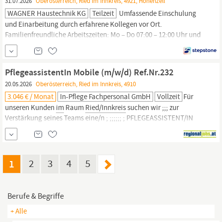
31.07.2026
Oberösterreich, Ried im Innkreis, 4921, Hohenzell
WAGNER Haustechnik KG
Teilzeit
Umfassende Einschulung
und Einarbeitung durch erfahrene Kollegen vor Ort.
Familienfreundliche Arbeitszeiten: Mo – Do 07:00 – 12:00 Uhr und
13:00 - 16:00 Uhr Fr: 07:00 – 12:00 Uhr Ein angenehmes
Arbeitsumfeld mit attraktiven Benefits, einschließlich
Mitarbeiterrabatten, Mitarbeiterevents und
PflegeassistentIn Mobile (m/w/d) Ref.Nr.232
Gesundheitsangeboten.
Wettbewerbsfähige und faire Gehälter....
20.05.2026
Oberösterreich, Ried im Innkreis, 4910
3.046 € / Monat
In-Pflege Fachpersonal GmbH
Vollzeit
Für
unseren Kunden
im
Raum
Ried/Innkreis
suchen wir ;;; zur
Verstärkung seines Teams eine/n ; ;;;;;; ; PFLEGEASSISTENT/IN
FÜR MOBILE DIENSTE ;;;;;;;;;;;;;;;;;;; ;;; Ref.Nr.232
;;;;;;;;;;;;;;;;;;;;;;;;;;;;;;;; ;;;; Voll- oder Teilzeit ; Ihre Aufgaben:
Aufgaben, gemäß Tätigkeitsprofil, welches
im
Rahmen der
Ausbildung nach dem
Gesundheits-
und Krankenpflegegesetz...
1
2
3
4
5
Berufe & Begriffe
+ Alle