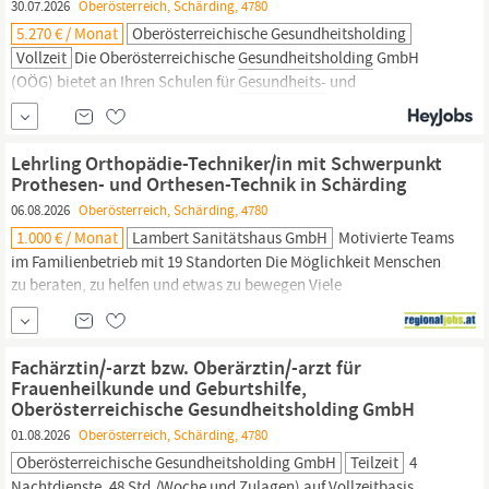
30.07.2026
Oberösterreich, Schärding, 4780
5.270 € / Monat
Oberösterreichische Gesundheitsholding
Vollzeit
Die Oberösterreichische
Gesundheitsholding
GmbH
(OÖG) bietet an Ihren Schulen für
Gesundheits-
und
Krankenpflege vielfältige Ausbildungen im
Gesundheits-
und
Sozialbereich an. Die vier Schulverbünde (Salzkammergut-
Klinikum, Pyhrn-Eisenwurzen Klinikum, Mühlviertel-Innviertel,
Lehrling Orthopädie-Techniker/in mit Schwerpunkt
Kepler Uniklinikum Linz) betreiben neun...
Prothesen- und Orthesen-Technik in Schärding
06.08.2026
Oberösterreich, Schärding, 4780
1.000 € / Monat
Lambert Sanitätshaus GmbH
Motivierte Teams
im Familienbetrieb mit 19 Standorten Die Möglichkeit Menschen
zu beraten, zu helfen und etwas zu bewegen Viele
Weiterbildungsmöglichkeiten und Aufstiegschancen
Abwechslungsreiche Aufgabengebiete Interessante, vielfältige
Einblicke in den medizinischen Fachbereich Gute Arbeitszeiten
Fachärztin/-arzt bzw. Oberärztin/-arzt für
(Samstags frei) Weitere Angaben STANDORT: 4780
Schärding,
Frauenheilkunde und Geburtshilfe,
Passauer Str. 41 –...
Oberösterreichische Gesundheitsholding GmbH
01.08.2026
Oberösterreich, Schärding, 4780
Oberösterreichische Gesundheitsholding GmbH
Teilzeit
4
Nachtdienste, 48 Std./Woche und Zulagen) auf Vollzeitbasis,