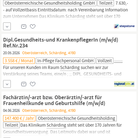
Oberösterreichische Gesundheitsholding GmbH
Teilzeit
7.630,-
- auf Vollzeitbasis Eintrittsdatum: nach Vereinbarung Information
zum Unternehmen Das Klinikum
Schärding
steht seit über 170
Jahren für
Gesundheitsversorgung.
Das Leitmotiv dabei war und
ist „menschlich, motiviert, modern“. In diesem Sinne versorgt es
jährlich knapp 8.000 stationäre und 92.000 ambulante
Dipl.Gesundheits-und KrankenpflegerIn (m/w/d)
PatientInnen. Mit über 150 Betten ist es der zentrale
Ref.Nr.234
Gesundheitsanbieter
im
20.05.2026
Oberösterreich, Schärding, 4780
3.558 € / Monat
In-Pflege Fachpersonal GmbH
Vollzeit
;;;;;;;
Für unseren Kunden im Raum
Schärding
suchen wir zur
Verstärkung seines Teams, eine/n ; ;; DIPL.
GESUNDHEITS-
und
KRANKENPFLEGER/IN ;;;;;;;;;;;;;;;;;;; ;;; Ref.Nr.234
;;;;;;;;;;;;;;;;;;;;;;;;;;;;;;;; ;;; ;;;; Voll- oder Teilzeit ; Ihre Aufgaben:
Wertschätzende Pflege und Begleitung von älteren und
Fachärztin/-arzt bzw. Oberärztin/-arzt für
pflegebedürftigen Menschen...
Frauenheilkunde und Geburtshilfe (m/w/d)
04.06.2026
Oberösterreich, Schärding, 4780
147.400 € / Jahr
Oberösterreichische Gesundheitsholding
Teilzeit
Das Klinikum
Schärding
steht seit über 170 Jahren für
Gesundheitsversorgung.
Das Leitmotiv dabei war und ist