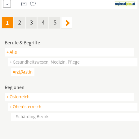
Hierarchien, offene Türen, Mitarbeiterevents und ein familiäres
Miteinander unter klasse Kolleg innen Aus- und Weiterbildung
Gesundheitsmaßnahmen
Firmenevents Mitarbeiteraktivitäten:
Bike-Leasing, Vorteilsportal mit vielen...
1
2
3
4
5
Berufe & Begriffe
+ Alle
+ Gesundheitswesen, Medizin, Pflege
Arzt/ärztin
Regionen
+ Österreich
+ Oberösterreich
+ Schärding Bezirk