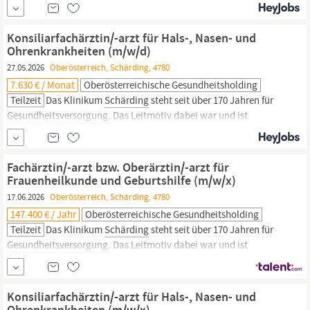
„menschlich, motiviert, modern“. In diesem Sinne versorgt es
jährlich knapp 8.000 stationäre und 92.000 ambulante
PatientInnen. Mit über 150 Betten ist es der zentrale
Konsiliarfachärztin/-arzt für Hals-, Nasen- und
Gesundheitsanbieter
im Bezirk. Unser Angebot...
Ohrenkrankheiten (m/w/d)
27.05.2026
Oberösterreich, Schärding, 4780
7.630 € / Monat
Oberösterreichische Gesundheitsholding
Teilzeit
Das Klinikum
Schärding
steht seit über 170 Jahren für
Gesundheitsversorgung.
Das Leitmotiv dabei war und ist
„menschlich, motiviert, modern“. In diesem Sinne versorgt es
jährlich knapp 8.000 stationäre und 92.000 ambulante
PatientInnen. Mit über 150 Betten ist es der zentrale
Fachärztin/-arzt bzw. Oberärztin/-arzt für
Gesundheitsanbieter
im Bezirk. Unser Angebot...
Frauenheilkunde und Geburtshilfe (m/w/x)
17.06.2026
Oberösterreich, Schärding, 4780
147.400 € / Jahr
Oberösterreichische Gesundheitsholding
Teilzeit
Das Klinikum
Schärding
steht seit über 170 Jahren für
Gesundheitsversorgung.
Das Leitmotiv dabei war und ist
„menschlich, motiviert, modern“. In diesem Sinne versorgt es
jährlich knapp 8.000 stationäre und 92.000 ambulante
PatientInnen. Mit über 150 Betten ist es der zentrale
Konsiliarfachärztin/-arzt für Hals-, Nasen- und
Gesundheitsanbieter
im Bezirk. Unser Angebot...
Ohrenkrankheiten (m/w/x)