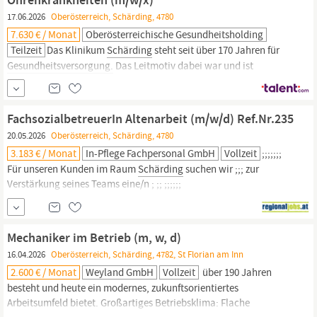
17.06.2026
Oberösterreich, Schärding, 4780
7.630 € / Monat
Oberösterreichische Gesundheitsholding
Teilzeit
Das Klinikum
Schärding
steht seit über 170 Jahren für
Gesundheitsversorgung.
Das Leitmotiv dabei war und ist
„menschlich, motiviert, modern“. In diesem Sinne versorgt es
jährlich knapp 8.000 stationäre und 92.000 ambulante
PatientInnen. Mit über 150 Betten ist es der zentrale
FachsozialbetreuerIn Altenarbeit (m/w/d) Ref.Nr.235
Gesundheitsanbieter
im Bezirk. Unser Angebot...
20.05.2026
Oberösterreich, Schärding, 4780
3.183 € / Monat
In-Pflege Fachpersonal GmbH
Vollzeit
;;;;;;;
Für unseren Kunden im Raum
Schärding
suchen wir ;;; zur
Verstärkung seines Teams eine/n ; ;; ;;;;;;
FACHSOZIALBETREUER/IN ALTENARBEIT ;;;;;;;;;;;;;;;;;;; ;;;
Ref.Nr.235 ;;;;;;;;;;;;;;;;;;;;;;;;;;;;;;;; ;;; ;;;; Voll- oder Teilzeit ; Ihre
Aufgaben: Wertschätzende Pflege und Begleitung von älteren und
Mechaniker im Betrieb (m, w, d)
16.04.2026
Oberösterreich, Schärding, 4782, St Florian am Inn
2.600 € / Monat
Weyland GmbH
Vollzeit
über 190 Jahren
besteht und heute ein modernes, zukunftsorientiertes
Arbeitsumfeld bietet. Großartiges Betriebsklima: Flache