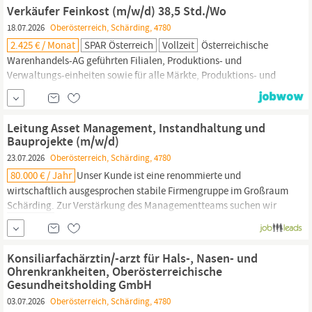
Dann bist du bei uns genau richtig, denn in der ERGO kannst du
Verkäufer Feinkost (m/w/d) 38,5 Std./Wo
deinen Kunden die passenden
18.07.2026
Oberösterreich, Schärding, 4780
2.425 € / Monat
SPAR Österreich
Vollzeit
Österreichische
Warenhandels-AG geführten Filialen, Produktions- und
Verwaltungs-einheiten sowie für alle Märkte, Produktions- und
Verwaltungseinheiten der INTERSPAR Gesellschaft m.b.H. und der
Maximarkt Handels-Gesellschaft m.b.H. Dienstort: SPAR-
Suupermarkt 4780
Schärding-Allerheiligen
· Beginn: ab sofort
Leitung Asset Management, Instandhaltung und
Bauprojekte (m/w/d)
23.07.2026
Oberösterreich, Schärding, 4780
80.000 € / Jahr
Unser Kunde ist eine renommierte und
wirtschaftlich ausgesprochen stabile Firmengruppe im Großraum
Schärding.
Zur Verstärkung des Managementteams suchen wir
eine unternehmerisch denkende, erfahrene Persönlichkeit, die den
Bereich Asset Management, Instandhaltung und Bauprojekte mit
Weitblick und Umsetzungsstärke verantwortet. In dieser
Konsiliarfachärztin/-arzt für Hals-, Nasen- und
Schlüsselposition...
Ohrenkrankheiten, Oberösterreichische
Gesundheitsholding GmbH
03.07.2026
Oberösterreich, Schärding, 4780