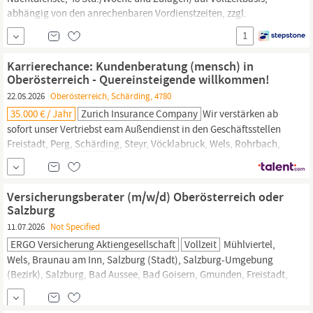
abhängig von den anrechenbaren Vordienstzeiten, zzgl.
Sondergebühren Eintrittsdatum: nach Vereinbarung Information
1
zum Unternehmen Das Klinikum
Schärding
steht seit über 170
Jahren für
Gesundheitsversorgung.
Das Leitmotiv dabei war und
Karrierechance: Kundenberatung (mensch) in
ist „menschlich, motiviert, modern“.
Oberösterreich - Quereinsteigende willkommen!
22.05.2026
Oberösterreich, Schärding, 4780
35.000 € / Jahr
Zurich Insurance Company
Wir verstärken ab
sofort unser Vertriebst eam Außendienst in den Geschäftsstellen
Freistadt, Perg,
Schärding,
Steyr, Vöcklabruck, Wels, Rohrbach,
Bad Ischl und Linz. Du sprichst gerne mit Menschen und bringst
ein gewisses Verkaufstalent mit? Dann bist du bei uns genau
richtig! In dieser Position betreust du unsere Kundinnen und
Versicherungsberater (m/w/d) Oberösterreich oder
Kunden –
Salzburg
11.07.2026
Not Specified
ERGO Versicherung Aktiengesellschaft
Vollzeit
Mühlviertel,
Wels, Braunau am Inn, Salzburg (Stadt), Salzburg-Umgebung
(Bezirk), Salzburg, Bad Aussee, Bad Goisern, Gmunden, Freistadt,
Schärding,
Eferding, Grieskirchen. Aufgaben Du hast ein gutes
Gespür für Menschen und Kundenberatung ist deine Leidenschaft?