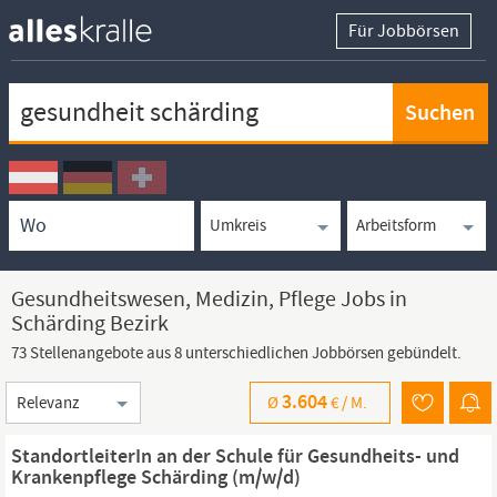
Für Jobbörsen
Keywortsuche
Ortssuche
Umkreissuche
Arbeitsform
Gesundheitswesen, Medizin, Pflege Jobs in
Schärding Bezirk
73 Stellenangebote aus 8 unterschiedlichen Jobbörsen gebündelt.
Sortierung
3.604
Ø
€ /
M.
StandortleiterIn an der Schule für Gesundheits- und
Krankenpflege Schärding (m/w/d)