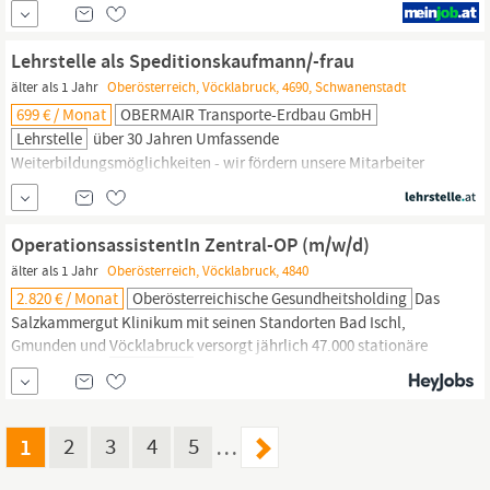
Unternehmenskultur Gehalt: Kollektivvertragliches
Mindestgehalt EUR 2929,00 brutto monatlich. Überzahlung auf
Grund von Qualifikation und Berufserfahrung möglich. Kontakt:
Lehrstelle als Speditionskaufmann/-frau
Hannes Weber Niederlassungsleiter +43 676849833240 Werde Teil
älter als 1 Jahr
Oberösterreich, Vöcklabruck, 4690, Schwanenstadt
eines...
699 € / Monat
OBERMAIR Transporte-Erdbau GmbH
Lehrstelle
über 30 Jahren Umfassende
Weiterbildungsmöglichkeiten - wir fördern unsere Mitarbeiter
Betriebsausflüge - wer hart arbeitet, darf auch feiern
Gesundheitsförderung
- steht bei uns ganz oben (zB fit2work-
Programm) LEHRE bei OBERMAIR Unser Angebot für Dich:
OperationsassistentIn Zentral-OP (m/w/d)
Junges, engagiertes Team mit hilfsbereiten Kollegen Erfahrene
älter als 1 Jahr
Oberösterreich, Vöcklabruck, 4840
Lehrlingsausbilder, die auf persönliche
2.820 € / Monat
Oberösterreichische Gesundheitsholding
Das
Salzkammergut Klinikum mit seinen Standorten Bad Ischl,
Gmunden und
Vöcklabruck
versorgt jährlich 47.000 stationäre
und rund 515.000 ambulante Patientinnen und Patienten. Mit
mehr als 1.000 Betten zählt das Salzkammergut Klinikum zu den
größten Krankenanstalten Österreichs. Verstärken Sie unser Team
und arbeiten Sie
1
2
3
4
5
…