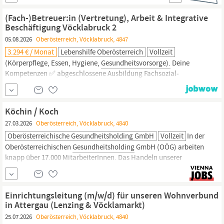
Weiterbildung. Auch die Gleichberechtigung von Frauen und
Männern und Maßnahmen zur
Gesundheitsprävention
am
(Fach-)Betreuer:in (Vertretung), Arbeit & Integrative
Arbeitsplatz sind uns ein besonderes Anliegben.
Beschäftigung Vöcklabruck 2
05.08.2026
Oberösterreich, Vöcklabruck, 4847
3.294 € / Monat
Lebenshilfe Oberösterreich
Vollzeit
(Körperpflege, Essen, Hygiene,
Gesundheitsvorsorge).
Deine
Kompetenzen ✅ abgeschlossene Ausbildung Fach­sozial­
betreuer:in (AA, BA, BB), oder Pflegefachassistenz oder andere
Sozialberufe mit UBV ✅ auch in schwierigen Situationen Ruhe
und Klarheit zu bewahren ✅ Freude an der Arbeit mit Menschen
Köchin / Koch
und ein offenes aufeinander zugehen ✅
27.03.2026
Oberösterreich, Vöcklabruck, 4840
Oberösterreichische Gesundheitsholding GmbH
Vollzeit
In der
Oberösterreichischen
Gesundheitsholding
GmbH (OÖG) arbeiten
knapp über 17.000 MitarbeiterInnen. Das Handeln unserer
MitarbeiterInnen orientiert sich am Nutzen für die
Gesundheit
und
Lebensqualität der oberösterreichischen Bevölkerung. Wir bieten
unseren MitarbeiterInnen dafür langfristige Job-Perspektiven, die
Einrichtungsleitung (m/w/d) für unseren Wohnverbund
Ausbildung, Leben...
in Attergau (Lenzing & Vöcklamarkt)
25.07.2026
Oberösterreich, Vöcklabruck, 4840