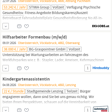
22.07.2026
Oberösterreich, Vöcklabruck, 4800, Attnang Puchheim
Gesundheitsmaßnahmen
und SPAR...
53.242 € / Jahr
STIWA Group
Vollzeit
Verfügung Psychische
Gesundheitsv.
Fitness Angebote Bildungskarenz/Auszeit
Betriebsarzt Fahrradabstellplatz
Gesundheitsförderung
No All-In-
Verträge Home Office Barrierefreiheit
Hilfsarbeiter Formenbau (m/w/d)
09.07.2026
Oberösterreich, Vöcklabruck, 4882, Oberwang
38.000 € / Jahr
BG-Graspointner GmbH
Vollzeit
Unterstützung bei Wartungsarbeiten an Fahrzeugen des
Werkfuhrparkes wie z. B.: Stapler, Lader, Ameisen, Kehrmaschinen
Womit du uns begeistern kannst: Handwerkliches Geschick und
1
körperliche Belastbarkeit Genauigkeit, Einsatzbereitschaft sowie
Teamfähigkeit Verantwortungsbewusstsein und Flexibilität Gute
Kindergartenassistentin
Deutsch-Kenntnisse Staplerschein von Vorteil Keine
04.08.2026
Oberösterreich, Vöcklabruck, 4860, Lenzing
gesundheitlichen
Einschränkungen im...
22 € / Stunde
Stadtgemeinde Lenzing
Teilzeit
Bürger
engagieren wollen, dann sind Sie bei uns genau richtig. Wir
bieten Ihnen Perspektiven, schauen auf die Vereinbarkeit von
Beruf und Familie und legen besonderen Wert auf Fort- und
1