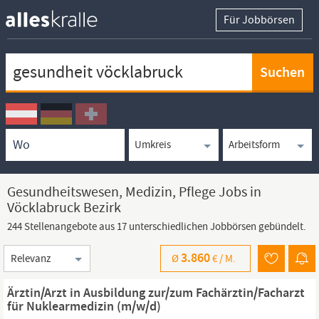
Für Jobbörsen
Keywortsuche
Ortssuche
Umkreissuche
Arbeitsform
Gesundheitswesen, Medizin, Pflege Jobs in
Vöcklabruck Bezirk
244 Stellenangebote aus 17 unterschiedlichen Jobbörsen gebündelt.
Sortierung
3.860
Ø
€ /
M.
Ärztin/Arzt in Ausbildung zur/zum Fachärztin/Facharzt
für Nuklearmedizin (m/w/d)