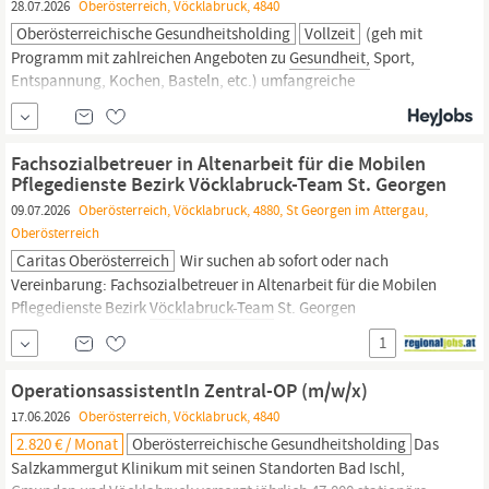
28.07.2026
Oberösterreich, Vöcklabruck, 4840
Oberösterreichische Gesundheitsholding
Vollzeit
(geh mit
Programm mit zahlreichen Angeboten zu
Gesundheit,
Sport,
Entspannung, Kochen, Basteln, etc.) umfangreiche
Fortbildungsmöglichkeiten Sommerkindergarten, Krabbelstube
(ganzjährig) attraktive Sonder- und Sozialleistungen als
Landesbedienstete erstklassige Verpflegung für unsere
Fachsozialbetreuer in Altenarbeit für die Mobilen
MitarbeiterInnen zum Spezialpreis
Pflegedienste Bezirk Vöcklabruck-Team St. Georgen
09.07.2026
Oberösterreich, Vöcklabruck, 4880, St Georgen im Attergau,
Oberösterreich
Caritas Oberösterreich
Wir suchen ab sofort oder nach
Vereinbarung: Fachsozialbetreuer in Altenarbeit für die Mobilen
Pflegedienste Bezirk
Vöcklabruck-Team
St. Georgen
Beschäftigungsausmaß: Voll- und Teilzeit Dienstort: 4880 St.
1
Georgen im Attergau Aufgaben: Durchführung von pflegerischen
Maßnahmen nach Anordnung und unter Aufsicht des gehobenen
OperationsassistentIn Zentral-OP (m/w/x)
Dienstes
17.06.2026
Oberösterreich, Vöcklabruck, 4840
2.820 € / Monat
Oberösterreichische Gesundheitsholding
Das
Salzkammergut Klinikum mit seinen Standorten Bad Ischl,