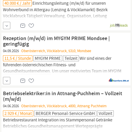
40.000 € / Jahr
Einrichtungsleitung (m/w/d) für unseren
Wohnverbund in Attergau (Lenzing & Vöcklamarkt) Bezirk
Vöcklabruck
Tätigkeit Verwaltung, Organisation, Leitung
Beschäftigung 37 Std./W. Verfügbarkeit 01.01.2027 Mit Menschen
wachsen – Betreuung, die bewegt, begleitet und verbindet. Dieses
Ziel verfolgen wir als eine der
Rezeption (m/w/d) im MYGYM PRIME Mondsee |
geringfügig
04.09.2025
Oberösterreich, Vöcklabruck, 5310, Mondsee
11,5 € / Stunde
MYGYM PRIME
Teilzeit
Wir sind eines der
führenden österreichischen Fitness- und
Gesundheitsunternehmen.
Um unser motiviertes Team im MYGYM
PRIME Mondsee zu verstärken, suchen wir einein auf
geringfügiger Basis für Wochenenddienste. Deine Benefits:
aufgeschlossenes Teams flexible Arbeitszeiteinteilung attraktive
Betriebselektriker:in in Attnang-Puchheim – Vollzeit
Arbeitswelt und abwechslungsreiche
(m/w/d)
04.06.2026
Oberösterreich, Vöcklabruck, 4800, Attnang Puchheim
2.929 € / Monat
BERGER Personal-Service GmbH
Vollzeit
Betriebs­restaurant Integration ins Stammpersonal Getränke
Betriebliches
Gesundheitsmanagement
Wertegeprägte