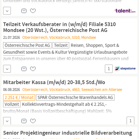
Gmunden und
Vöcklabruck
versorgt jährlich 47.000 stationäre
und rund 515.000 ambulante Patientinnen und Patienten. Mit
mehr als 1.000 Betten zählt das Salzkammergut Klinikum zu den
größten Krankenanstalten Österreichs. Verstärken Sie unser Team
Teilzeit Verkaufsberater in (w/m/d) Filiale 5310
und arbeiten Sie
Mondsee (20 Wst.), Österreichische Post AG
21.07.2026
Oberösterreich, Vöcklabruck, 5310, Mondsee
Österreichische Post AG
Teilzeit
Reisen, Shoppen, Sport &
Gesundheit
sowie Events & Kultur Vergünstigte Urlaubsangebote
zum Entspannen in unseren über 40 postsozial-Ferienhäusern und
Partnerhotels JOKR1 AT, Mit Berufserfahrung, Vertrieb und
1
Verkauf | Verkaufsberatung, Gross- und Einzelhandel, Feste
Anstellung, Teilzeit
Mitarbeiter Kassa (m/w/d) 20-38,5 Std./Wo
06.08.2026
Oberösterreich, Vöcklabruck, 4863, Seewalchen am Attersee
2.251 € / Monat
SPAR Österreichische Warenhandels AG
Vollzeit
Kollektivvertrags-Mindestgehalt ab € 2.251,-
brutto/Monat (Basis Vollzeitbeschäftigung) Mahlzeit: 5%
Treuebonus auf den Jahreseinkauf und Essenszuschuss für die
1
Mittagspause Ausgezeichnet: Vereinbarkeit von Beruf und Familie
(u.a. zeitgerechte Dienstplaneinteilung,
Senior Projektingenieur industrielle Bildverarbeitung
Kinderbetreuungszuschuss) Unser höchstes Gut: Positive