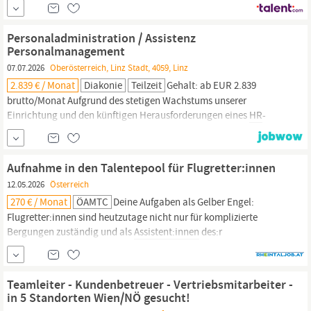
abwechslungsreiches Aufgabengebiet in einem internationalen
Umfeld. Wie Deine Aufgaben bei uns aussehen Professionelle und
Personaladministration / Assistenz
serviceorientierte
Personalmanagement
07.07.2026
Oberösterreich, Linz Stadt, 4059, Linz
2.839 € / Monat
Diakonie
Teilzeit
Gehalt: ab EUR 2.839
brutto/Monat Aufgrund des stetigen Wachstums unserer
Einrichtung und den künftigen Herausforderungen eines
HR
-
Managements 2.0 suchen wir DICH als
Assistent:in
zur weiteren
Unterstützung unseres Personalteams in der
Personaladministration und im Personalmanagement (Teilzeit).
Aufnahme in den Talentepool für Flugretter:innen
Du möchtest mit deinem
HR
-Wissen nicht nur...
12.05.2026
Österreich
270 € / Monat
ÖAMTC
Deine Aufgaben als Gelber Engel:
Flugretter:innen sind heutzutage nicht nur für komplizierte
Bergungen zuständig und als
Assistent:innen
des:r
Notarztes:Notärztin tätig, sondern auch unterstützend an den
fliegerischen Tätigkeiten im Hubschrauber beteiligt. Als so
genannte:r HEMS Technical Crew Member (Helicopter Emergency
Teamleiter - Kundenbetreuer - Vertriebsmitarbeiter -
Medical Service Technical Crew...
in 5 Standorten Wien/NÖ gesucht!