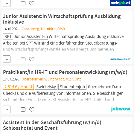
Auswahl von Fach- und Hilfskräften Telefonische
Kontaktaufnahme mit Bewerber:innen und Vereinbarung von
Junior Assistent:in Wirtschaftsprüfung Ausbildung
Gesprächsterminen Durchführung von
inklusive
14.10.2025
Vorarlberg, Dornbirn, 6850
SPT
Junior
Assistent:in
Wirtschaftsprüfung Ausbildung inklusive
Arbeiten bei SPT Wir sind eine der führenden Steuerberatungs-
und Wirtschaftsprüfungskanzleien Vorarlbergs und betreuen
Global Player genauso wie KMUs. Mit einem tollen Team,
kollegialer Atmosphäre und jeder Menge spannender Aufgaben
freuen wir uns auf Dich als Verstärkung.
Praktikant/in HR-IT und Personalentwicklung (m/w/d)
17.07.2026
Oberösterreich, Linz Stadt, 4027, Linz
2.814 € / Monat
Swietelsky
Studentenjob
übernehmen Data
Checks und die Aufbereitung von Informationen. Sie beschäftigen
sich mit dem Einsatz eines KI-
Assistenten
im
HR
-Umfeld und
entwickeln gemeinsam mit dem Team passende
Anwendungsmöglichkeiten. Sie gestalten Trainings,
Schulungsunterlagen und Kommunikationsmaterialien für die
Assistent in der Geschäftsführung (w/m/d)
Einführung von Workday mit.
Schlosshotel und Event