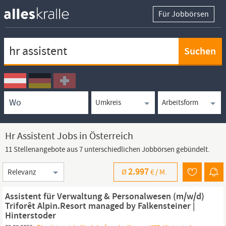
Für Jobbörsen
Keywortsuche
Ortssuche
Umkreissuche
Arbeitsform
Hr Assistent Jobs in Österreich
11 Stellenangebote aus 7 unterschiedlichen Jobbörsen gebündelt.
Sortierung
2.997
Ø
€ /
M.
Assistent für Verwaltung & Personalwesen (m/w/d)
Triforêt Alpin.Resort managed by Falkensteiner |
Hinterstoder