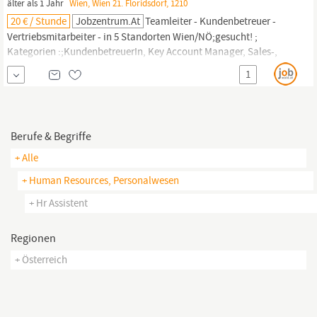
älter als 1 Jahr
Wien, Wien 21. Floridsdorf, 1210
20 € / Stunde
Jobzentrum.at
Teamleiter - Kundenbetreuer -
Vertriebsmitarbeiter - in 5 Standorten Wien/NÖ;gesucht! ;
Kategorien :;KundenbetreuerIn, Key Account Manager, Sales-,
VertriebsmitarbeiterIn, Business Development,
HR
-MitarbeiterIn,
1
SekretärIn,
AssistentIn
; WEITERE INFORMATIONEN Gute
Kenntnisse im MS Office: von Vorteil Ausgezeichnetes Deutsch in
Wort und...
Berufe & Begriffe
+ Alle
+ Human Resources, Personalwesen
+ Hr Assistent
Regionen
+ Österreich