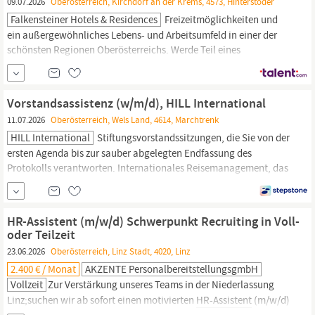
09.07.2026
Oberösterreich, Kirchdorf an der Krems, 4573, Hinterstoder
Falkensteiner Hotels & Residences
Freizeitmöglichkeiten und
ein außergewöhnliches Lebens- und Arbeitsumfeld in einer der
schönsten Regionen Oberösterreichs. Werde Teil eines
renommierten, familiengeführten Unternehmens mit über 30
Hotels & Residences in Europa – und gestalte gemeinsam mit uns
unvergessliche Genussmomente für unsere Gäste.
Assistent
Vorstandsassistenz (w/m/d), HILL International
(m/w/d) für Verwaltung &...
11.07.2026
Oberösterreich, Wels Land, 4614, Marchtrenk
HILL International
Stiftungsvorstandssitzungen, die Sie von der
ersten Agenda bis zur sauber abgelegten Endfassung des
Protokolls verantworten. Internationales Reisemanagement, das
Hand und Fuß hat, weil Sie vorausdenken, bevor die Frage
gestellt wird. Terminkoordination, die auch mit einem
eingespielten Netzwerk an
Assistentinnen
auf
HR-Assistent (m/w/d) Schwerpunkt Recruiting in Voll-
Geschäftsführungsebene reibungslos...
oder Teilzeit
23.06.2026
Oberösterreich, Linz Stadt, 4020, Linz
2.400 € / Monat
AKZENTE PersonalbereitstellungsgmbH
Vollzeit
Zur Verstärkung unseres Teams in der Niederlassung
Linz;suchen wir ab sofort einen motivierten
HR-Assistent
(m/w/d)
in Vollzeit oder Teilzeit. ; Ihre Aufgaben: Aktive Rekrutierung und