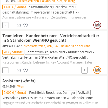
15.06.2026
Niederösterreich, Hollabrunn, 2024, Mailberg
1.600 € / Monat
Stayatmailberg Betriebs GmbH
Geschäftsführung im operativen Tagesgeschäft
HR
-
Administration wie Führung von Zeitaufzeichnungen der
Mitarbeiter,; Kontrolle der Urlaubsplanung, Vertragserstellung,
An- und Abmeldungen Eingangsrechnungsbuchung zur
Vorbereitung an den Steuerberater Erstellung von Analysen und
Teamleiter - Kundenbetreuer - Vertriebsmitarbeiter -
Entscheidungsunterlagen für das Management Durchführung von
in 5 Standorten Wien/NÖ gesucht!
Besichtigungen...
älter als 1 Jahr
Niederösterreich, Melk, 3371, Neumarkt an der Ybbs
20 € / Stunde
Jobzentrum.at
Teamleiter - Kundenbetreuer -
Vertriebsmitarbeiter - in 5 Standorten Wien/NÖ;gesucht! ;
Kategorien :;KundenbetreuerIn, Key Account Manager, Sales-,
VertriebsmitarbeiterIn, Business Development,
HR
-MitarbeiterIn,
1
SekretärIn,
AssistentIn
; WEITERE INFORMATIONEN Gute
Kenntnisse im MS Office: von Vorteil Ausgezeichnetes Deutsch in
Assistenz (w/m/x)
Wort und...
09.07.2026
Wien
2.000 € / Monat
Freshfields Bruckhaus Deringer
Vollzeit
Verstärkung unseres Teams in Wien suchen wir ab sofort eine
engagierte und verlässliche Persönlichkeit (w/m/x) in Vollzeit. In
der Position als
Assistent:in
erwartet dich ein spannendes und