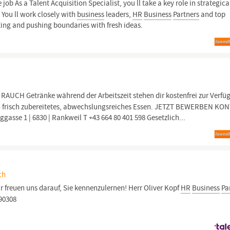
job As a Talent Acquisition Specialist, you ll take a key role in strategica
 You ll work closely with
business
leaders,
HR
Business
Partners
and top
ting and pushing boundaries with fresh ideas.
RAUCH Getränke während der Arbeitszeit stehen dir kostenfrei zur Verfü
ich frisch zubereitetes, abwechslungsreiches Essen. JETZT BEWERBEN KO
gasse 1 | 6830 | Rankweil T +43 664 80 401 598 Gesetzlich...
ch
ir freuen uns darauf, Sie kennenzulernen! Herr Oliver Kopf
HR
Business
Pa
290308