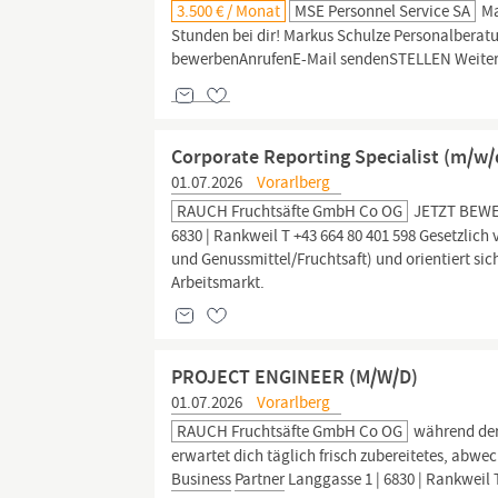
3.500 € / Monat
MSE Personnel Service SA
Ma
Stunden bei dir! Markus Schulze Personalberatun
bewerbenAnrufenE-Mail sendenSTELLEN Weitere
Corporate Reporting Specialist (m/w/
01.07.2026
Vorarlberg
RAUCH Fruchtsäfte GmbH Co OG
JETZT BEWE
6830 | Rankweil T +43 664 80 401 598 Gesetzlich
und Genussmittel/Fruchtsaft) und orientiert si
Arbeitsmarkt.
PROJECT ENGINEER (M/W/D)
01.07.2026
Vorarlberg
RAUCH Fruchtsäfte GmbH Co OG
während der 
erwartet dich täglich frisch zubereitetes, 
Business
Partner
Langgasse 1 | 6830 | Rankweil T