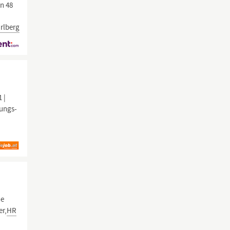
n 48
rlberg
 |
rungs-
ne
er,
HR