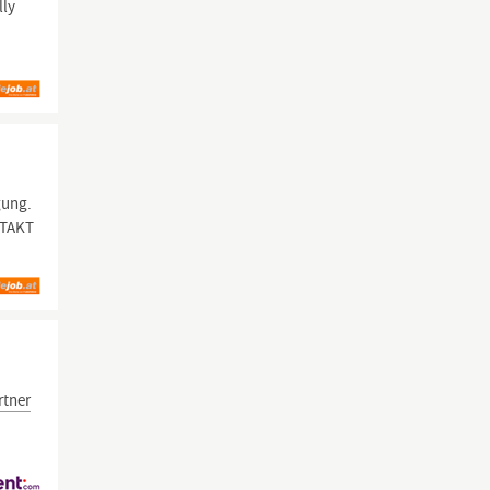
lly
gung.
NTAKT
rtner