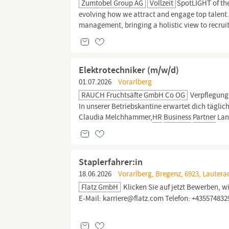
Zumtobel Group AG
Vollzeit
SpotLIGHT of the 
evolving how we attract and engage top talent.
management, bringing a holistic view to recrui
Elektrotechniker (m/w/d)
01.07.2026
Vorarlberg
RAUCH Fruchtsäfte GmbH Co OG
Verpflegung 
In unserer Betriebskantine erwartet dich tägl
Claudia Melchhammer,
HR
Business
Partner
Lang
Staplerfahrer:in
18.06.2026
Vorarlberg, Bregenz, 6923, Lautera
Flatz GmbH
Klicken Sie auf jetzt Bewerben, w
E-Mail: karriere@flatz.com Telefon: +43557483