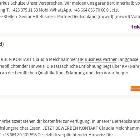
rkus Schulze Unser Versprechen: Wir melden uns garantiert innerhalb vo
g T: +423 375 11 33 Mobil/WhatsApp: +43 664 836 70 66 0 Jetzt
 Stellen. Senior
HR
Business
Partner
Deutschland (m/w/d) (m/w/d)
Vora
d)
RBEN KONTAKT Claudia Melchhammer,
HR
Business
Partner
Langgasse 1
 verpflichtender Hinweis: Die tatsächliche Entlohnung liegt über KV (Nah
ch an der beruflichen Qualifikation, Erfahrung und dem
Vorarlberger
Arbeitszeit stehen dir kostenfrei zur Verfügung. In unserer Betriebskanti
abwechslungsreiches Essen. JETZT BEWERBEN KONTAKT Claudia Melchhamm
 +43 664 80 401 598 Gesetzlich verpflichtender Hinweis: Die...