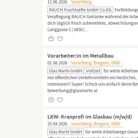
11.06.2026
Vorarlberg
RAUCH Fruchtsäfte GmbH Co OG
Fortbildunge
Verpflegung RAUCH Getränke während der Arbeits
dich täglich frisch zubereitetes, abwechslun
Langgasse 1 | 6830 |...
Vorarbeiter:in im Metallbau
01.08.2026
Vorarlberg, Bregenz, 6900
Glas Marte GmbH
Vollzeit
für weite Arbeits
mit öffentlichen Verkehrsmitteln ein herzliche
interessiert? Super! Schick uns einfach deine
bewerbung@glasmarte.at
LKW- Kranprofi im Glasbau (m/w/d)
25.04.2026
Vorarlberg, Bregenz, 6900
Glas Marte GmbH
für weite Arbeitswege Gesu