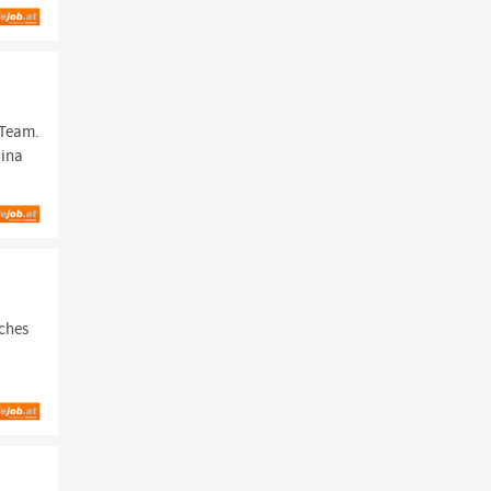
 Team.
Nina
iches