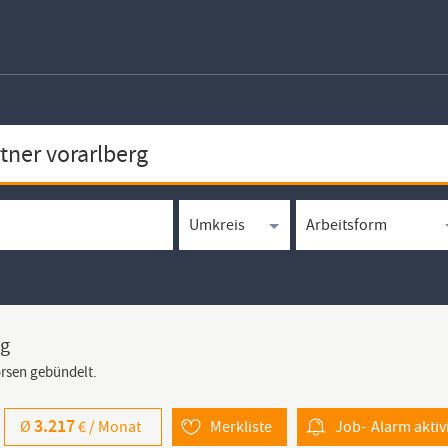
rg
örsen gebündelt.
3.217
Ø
€ /
Monat
Merkliste
Job-
Alarm
aktiv