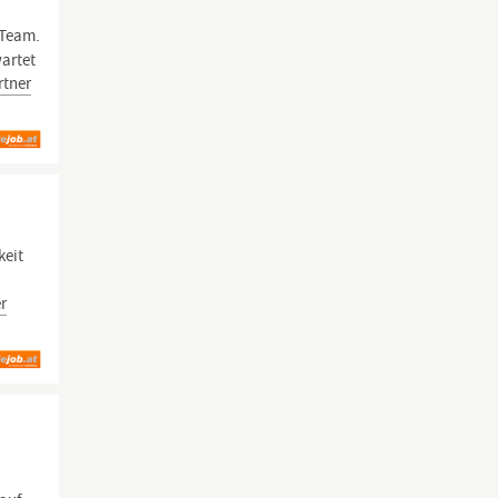
 Team.
wartet
rtner
keit
er