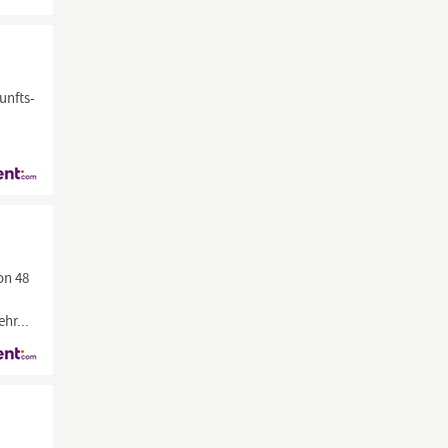
unfts-
on 48
hr...