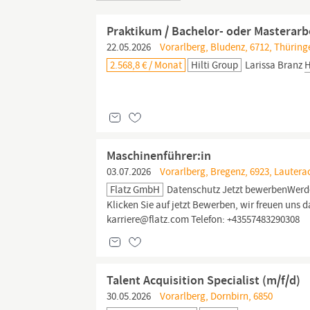
Praktikum / Bachelor- oder Masterarbe
22.05.2026
Vorarlberg, Bludenz, 6712, Thüring
2.568,8 € / Monat
Hilti Group
Larissa Branz
Maschinenführer:in
03.07.2026
Vorarlberg, Bregenz, 6923, Lautera
Flatz GmbH
Datenschutz Jetzt bewerbenWerden 
Klicken Sie auf jetzt Bewerben, wir freuen uns 
karriere@flatz.com Telefon: +43557483290308
Talent Acquisition Specialist (m/f/d)
30.05.2026
Vorarlberg, Dornbirn, 6850