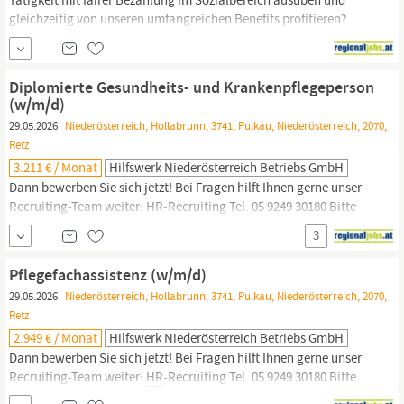
gleichzeitig von unseren umfangreichen Benefits profitieren?
Dann bewerben Sie sich jetzt! Bei Fragen hilft Ihnen gerne unser
Recruiting-Team weiter:
HR
-Recruiting Tel. 05 9249 30180 Bitte
beachten Sie: Um eine rasche Bearbeitung Ihrer Bewerbung
Diplomierte Gesundheits- und Krankenpflegeperson
sicher zu stellen, bitten wir
(w/m/d)
29.05.2026
Niederösterreich, Hollabrunn, 3741, Pulkau, Niederösterreich, 2070,
Retz
3.211 € / Monat
Hilfswerk Niederösterreich Betriebs GmbH
Dann bewerben Sie sich jetzt! Bei Fragen hilft Ihnen gerne unser
Recruiting-Team weiter:
HR
-Recruiting Tel. 05 9249 30180 Bitte
beachten Sie: Um eine rasche Bearbeitung Ihrer Bewerbung
3
sicher zu stellen, bitten wir ausschließlich um Online-
Bewerbungen. Beim Hilfswerk Niederösterreich setzt du die
Pflegefachassistenz (w/m/d)
Standards von morgen und bringst Qualität in die Pflege:
29.05.2026
Niederösterreich, Hollabrunn, 3741, Pulkau, Niederösterreich, 2070,
Retz
2.949 € / Monat
Hilfswerk Niederösterreich Betriebs GmbH
Dann bewerben Sie sich jetzt! Bei Fragen hilft Ihnen gerne unser
Recruiting-Team weiter:
HR
-Recruiting Tel. 05 9249 30180 Bitte
beachten Sie: Um eine rasche Bearbeitung Ihrer Bewerbung