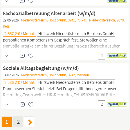
sicher zu stellen, bitten wir ausschließlich um Online-
Bewerbungen. Beim Hilfswerk Niederösterreich setzt du die
Fachsozialbetreuung Altenarbeit (w/m/d)
Standards von morgen und bringst Qualität in die Pflege:
29.05.2026
Niederösterreich, Hollabrunn, 3741, Pulkau, Niederösterreich, 2070,
Retz
2.867,2 € / Monat
Hilfswerk Niederösterreich Betriebs GmbH
persönlichen Kompetenz im Gespräch fest. Sie wollen eine
sinnvolle Tätigkeit mit fairer Bezahlung im Sozialbereich ausüben
und gleichzeitig von unseren umfangreichen Benefits profitieren?
4
Dann bewerben Sie sich jetzt! Bei Fragen hilft Ihnen gerne unser
Recruiting-Team weiter:
HR
-Recruiting Tel. 05 9249 30180 Bitte
Soziale Alltagsbegleitung (w/m/d)
beachten Sie:
14.02.2026
Niederösterreich, Hollabrunn, 3712, Maissau
2.286,2 € / Monat
Hilfswerk Niederösterreich Betriebs GmbH
Dann bewerben Sie sich jetzt! Bei Fragen hilft Ihnen gerne unser
Recruiting-Team weiter:
HR
-Recruiting Tel. 05 9249 30180 Bitte
beachten Sie: Um eine rasche Bearbeitung Ihrer Bewerbung
2
sicher zu stellen, bitten wir ausschließlich um Online-
Bewerbungen. Eigenverantwortliches Arbeiten und ausreichend
Zeit für deine Kundinnen und Kunden in der
1
2