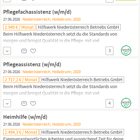
Austausch.Wir sind die Nr. 1 in der Pflege zu Hause! Werde auch
du Teil unseres Teams!In
Hollabrunn
bieten wir ab sofort die
Pflegefachassistenz (w/m/d)
Jobposition Diplomierte Gesundheits- und Krankenpflegeperson
27.06.2026
Niederösterreich, Hollabrunn, 2020
(w/m/d)
2.949 € / Monat
Hilfswerk Niederösterreich Betriebs GmbH
Beim Hilfswerk Niederösterreich setzt du die Standards von
morgen und bringst Qualität in die Pflege: mit viel
Eigenverantwortung, deinem Fachwissen und wertvollem
3
Austausch. Wir sind die Nr. 1 in der Pflege zu Hause! Werde auch
du Teil unseres Teams! In
Hollabrunn
bieten wir ab sofort die
Pflegeassistenz (w/m/d)
Jobposition Pflegefachassistenz (w/m/d)
27.06.2026
Niederösterreich, Hollabrunn, 2020
2.717,2 € / Monat
Hilfswerk Niederösterreich Betriebs GmbH
Beim Hilfswerk Niederösterreich setzt du die Standards von
morgen und bringst Qualität in die Pflege: mit viel
Eigenverantwortung, deinem Fachwissen und wertvollem
4
Austausch. Wir sind die Nr. 1 in der Pflege zu Hause! Werde auch
du Teil unseres Teams! In
Hollabrunn
bieten wir ab sofort die
Heimhilfe (w/m/d)
Jobposition Pflegeassistenz (w/m/d) Pflegeassistenz (w/m/d)
27.06.2026
Niederösterreich, Hollabrunn, 2020
Ihre...
2.494,3 € / Monat
Hilfswerk Niederösterreich Betriebs GmbH
Eigenverantwortliches Arbeiten und ausreichend Zeit für deine