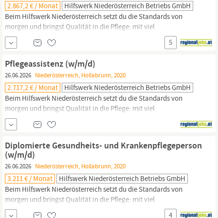
2.867,2 € / Monat
Hilfswerk Niederösterreich Betriebs GmbH
Beim Hilfswerk Niederösterreich setzt du die Standards von
morgen und bringst Qualität in die Pflege: mit viel
Eigenverantwortung, deinem Fachwissen und wertvollem
5
Austausch.Wir sind die Nr. 1 in der Pflege zu Hause! Werde auch
du Teil unseres Teams!In
Hollabrunn
bieten wir ab sofort die
Pflegeassistenz (w/m/d)
Jobposition Fachsozialbetreuung Altenarbeit (w/m/d)
26.06.2026
Niederösterreich, Hollabrunn, 2020
2.717,2 € / Monat
Hilfswerk Niederösterreich Betriebs GmbH
Beim Hilfswerk Niederösterreich setzt du die Standards von
morgen und bringst Qualität in die Pflege: mit viel
Eigenverantwortung, deinem Fachwissen und wertvollem
Austausch.Wir sind die Nr. 1 in der Pflege zu Hause! Werde auch
du Teil unseres Teams!In
Hollabrunn
bieten wir ab sofort die
Diplomierte Gesundheits- und Krankenpflegeperson
Jobposition Pflegeassistenz (w/m/d) Pflegeassistenz (w/m/d)
(w/m/d)
Ihre...
26.06.2026
Niederösterreich, Hollabrunn, 2020
3.211 € / Monat
Hilfswerk Niederösterreich Betriebs GmbH
Beim Hilfswerk Niederösterreich setzt du die Standards von
morgen und bringst Qualität in die Pflege: mit viel
Eigenverantwortung, deinem Fachwissen und wertvollem
4