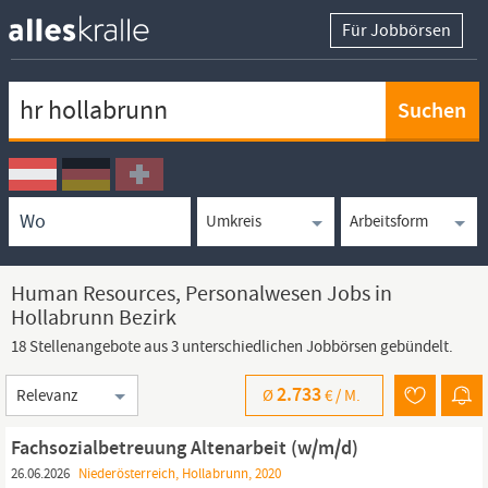
Für Jobbörsen
Keywortsuche
Ortssuche
Umkreissuche
Arbeitsform
Human Resources, Personalwesen Jobs in
Hollabrunn Bezirk
18 Stellenangebote aus 3 unterschiedlichen Jobbörsen gebündelt.
Sortierung
2.733
Ø
€ /
M.
Fachsozialbetreuung Altenarbeit (w/m/d)
26.06.2026
Niederösterreich, Hollabrunn, 2020