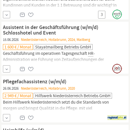
Kundinnen und Kunden in der 1:1 Betreuung sind dir wichtig? In
der mobilen Pflege & Betreuung beim Hilfswerk Niederösterreich
3
sitzt du selbst am Steuer! Werde auch du Teil unseres Teams: in
Hollabrunn
bieten wir ab sofort die Jobposition Heimhilfe
Assistent in der Geschäftsführung (w/m/d)
(w/m/d) Heimhilfe (w/m/d) Ihre Aufgaben:
Schlosshotel und Event
15.06.2026
Niederösterreich, Hollabrunn, 2024, Mailberg
1.600 € / Monat
Stayatmailberg Betriebs GmbH
Geschäftsführung im operativen Tagesgeschäft
HR
-
Administration wie Führung von Zeitaufzeichnungen der
Mitarbeiter,; Kontrolle der Urlaubsplanung, Vertragserstellung,
An- und Abmeldungen Eingangsrechnungsbuchung zur
Vorbereitung an den Steuerberater Erstellung von Analysen und
Pflegefachassistenz (w/m/d)
Entscheidungsunterlagen für das Management Durchführung von
26.06.2026
Niederösterreich, Hollabrunn, 2020
Besichtigungen...
2.949 € / Monat
Hilfswerk Niederösterreich Betriebs GmbH
Beim Hilfswerk Niederösterreich setzt du die Standards von
morgen und bringst Qualität in die Pflege: mit viel
Eigenverantwortung, deinem Fachwissen und wertvollem
Austausch.Wir sind die Nr. 1 in der Pflege zu Hause! Werde auch
du Teil unseres Teams!In
Hollabrunn
bieten wir ab sofort die