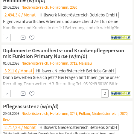
Heimhilfe (w/m/d)
Jobposition Pflegefachassistenz (w/m/d)
26.06.2026
Niederösterreich, Hollabrunn, 2020
2.494,3 € / Monat
Hilfswerk Niederösterreich Betriebs GmbH
Eigenverantwortliches Arbeiten und ausreichend Zeit für deine
Kundinnen und Kunden in der 1:1 Betreuung sind dir wichtig?In
der mobilen Pflege Betreuung beim Hilfswerk Niederösterreich
sitzt du selbst am Steuer!Werde auch du Teil unseres Teams: in
Hollabrunn
bieten wir ab sofort die Jobposition Heimhilfe
Diplomierte Gesundheits- und Krankenpflegeperson
(w/m/d) Heimhilfe (w/m/d) Ihre Aufgaben: Mobile...
mit Funktion Primary Nurse (w/m/d)
01.08.2026
Niederösterreich, Hollabrunn, 3712, Maissau
3.211 € / Monat
Hilfswerk Niederösterreich Betriebs GmbH
Dann bewerben Sie sich jetzt! Bei Fragen hilft Ihnen gerne unser
Recruiting-Team weiter:
HR
-Recruiting Tel. 05 9249 30180 Bitte
beachten Sie: Um eine rasche Bearbeitung Ihrer Bewerbung
2
sicher zu stellen, bitten wir ausschließlich um Online-
Bewerbungen. Beim Hilfswerk Niederösterreich setzt du die
Pflegeassistenz (w/m/d)
Standards von morgen und bringst Qualität in die Pflege:
29.05.2026
Niederösterreich, Hollabrunn, 3741, Pulkau, Niederösterreich, 2070,
Retz
2.717,2 € / Monat
Hilfswerk Niederösterreich Betriebs GmbH
Tätigkeit mit fairer Bezahlung im Sozialbereich ausüben und