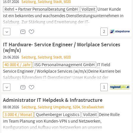
15.07.2026
Salzburg, Salzburg Stadt, 5020
Rehrl + Partner Personalberatung GmbH
Vollzeit
Unser Kunde
ist ein bekanntes und wachsendes Dienstleistungsunternehmen in
Salzburg.
Zur Stärkung und Erweiterung der
IT
-
Organisationsstruktur besetzen wir aktuell die Position
2
Abteilungsleitung
IT
(m/w/d). Leitung der
IT
-Abteilung in den
Bereichen Infrastruktur & Applikationen Führung eines Teams...
IT Hardware- Service Engineer / Worlplace Services
(w/m/x)
25.06.2026
Salzburg, Salzburg Stadt, 5020
40.000 € / Jahr
ISG Personalmanagement GmbH
IT
Field
Service Engineer / Workplace Services (w/m/x)Deine Karriere bei
Salzburgs
führendem
IT
-Dienstleister! Unser Kunde ist der
maßgebliche
IT
-Partner für den
Salzburger
Mittelstand sowie für
1
öffentliche Institutionen in der Region. Als spezialisiertes
IT
-
Systemhaus...
Administrator IT Helpdesk & Infrastructure
08.08.2026
Salzburg, Salzburg Umgebung, 5204, Straßwalchen
3.000 € / Monat
Quehenberger Logistics
Vollzeit
Deine Rolle
im Team Planung von Kunden-VPN s und Netzwerken,
Konfiguration und Aufbau von Netzwerken an unseren