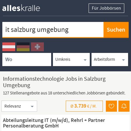
Für Jobbörsen
Keywortsuche
Ortssuche
Umkreissuche
Arbeitsform
Informationstechnologie Jobs in Salzburg
Umgebung
127 Stellenangebote aus 18 unterschiedlichen Jobbörsen gebündelt.
Sortierung
3.739
Ø
€ /
M.
Abteilungsleitung IT (m/w/d), Rehrl + Partner
Personalberatung GmbH