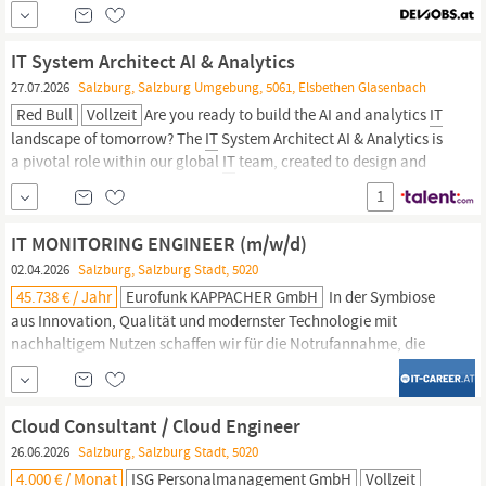
Standorten.
IT
Support bei Helpdesk und Infrastructure Themen.
Fehleranalysen und Koordination mit den Fachabteilungen.
Installation und Betreuung von mobilen Endgeräten über MS
IT System Architect AI & Analytics
Intune und O365.
27.07.2026
Salzburg, Salzburg Umgebung, 5061, Elsbethen Glasenbach
Red Bull
Vollzeit
Are you ready to build the AI and analytics
IT
landscape of tomorrow? The
IT
System Architect AI & Analytics is
a pivotal role within our global
IT
team, created to design and
architect cutting-edge AI and data engineering solutions across
1
team sports — including clubs like EHC Red Bull München — and
Red Bull’s...
IT MONITORING ENGINEER (m/w/d)
02.04.2026
Salzburg, Salzburg Stadt, 5020
45.738 € / Jahr
Eurofunk KAPPACHER GmbH
In der Symbiose
aus Innovation, Qualität und modernster Technologie mit
nachhaltigem Nutzen schaffen wir für die Notrufannahme, die
Einsatzmitteldisposition und die Alarmierung hochverfügbare,
innovative technische Lösungen. DEIN BEITRAG Als
IT
Monitoring
Engineer bist du der Schlüssel für die Stabilität der
IT-
Cloud Consultant / Cloud Engineer
Umgebungen
unserer...
26.06.2026
Salzburg, Salzburg Stadt, 5020
4.000 € / Monat
ISG Personalmanagement GmbH
Vollzeit