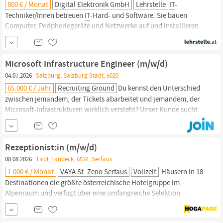
800 € / Monat
Digital Elektronik GmbH
Lehrstelle
IT
-
Techniker/Innen betreuen
IT
-Hard- und Software. Sie bauen
Computer, Peripheriegeräte und Netzwerke auf und installieren
und konfigurieren Betriebssysteme und Anwendungssoftware. Sie
warten
IT
-Systeme, z.B. durch regelmäßige Updates und durch
die Erneuerung und Ergänzung einzelner Komponenten. Sie
Microsoft Infrastructure Engineer (m/w/d)
untersuchen Fehler...
04.07.2026
Salzburg, Salzburg Stadt, 5020
65.000 € / Jahr
Recruiting Ground
Du kennst den Unterschied
zwischen jemandem, der Tickets abarbeitet und jemandem, der
Microsoft-Infrastrukturen wirklich versteht? Unser Kunde sucht
keine klassische Support-Rolle. Gesucht wird jemand, der
Windows-, M365- und Active-Directory-
Umgebungen
souverän
betreibt, verbessert und weiterentwickelt.
Salzburg
| Hybrid ab €
Rezeptionist:in (m/w/d)
65.000...
08.08.2026
Tirol, Landeck, 6534, Serfaus
1.000 € / Monat
VAYA St. Zeno Serfaus
Vollzeit
Häusern in 18
Destinationen die größte österreichische Hotelgruppe im
Alpenraum und verfügt über eine umfangreiche Selektion
einzigartiger Betriebe in den beliebtesten Winter- und
Sommersportregionen in Tirol und
Salzburg.
Bei VAYA bieten wir