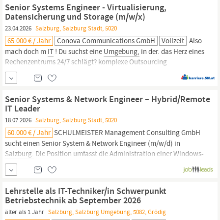
hochverfügbaren, hybriden
IT‑Umgebung
Analyse, Design und
Senior Systems Engineer - Virtualisierung,
Umsetzung von IAM‑Use‑Cases gemeinsam...
Datensicherung und Storage (m/w/x)
23.04.2026
Salzburg, Salzburg Stadt, 5020
65.000 € / Jahr
Conova Communications GmbH
Vollzeit
Also
mach doch m
IT
! Du suchst eine
Umgebung,
in der. das Herz eines
Rechenzentrums 24/7 schlägt? komplexe Outsourcing
Anforderungen auf der Tagesordnung stehen? Public-Cloud und
Private-Cloud Services bestens kombiniert werden können? man
sich immer wieder gegenseitig neuen Herausforderungen stellt?
Senior Systems & Network Engineer – Hybrid/Remote
Klingt das nach dem richtigen JOB...
IT Leader
18.07.2026
Salzburg, Salzburg Stadt, 5020
60.000 € / Jahr
SCHULMEISTER Management Consulting GmbH
sucht einen Senior System & Network Engineer (m/w/d) in
Salzburg.
Die Position umfasst die Administration einer Windows-
Server-Landschaft, VMware-
Umgebungen
und die
Weiterentwicklung von AD und M365/Entra ID. Sie arbeiten in
einem mittelständischen Umfeld mit Fokus auf Sicherheit,
Lehrstelle als IT-Techniker/in Schwerpunkt
Netzwerk-...
Betriebstechnik ab September 2026
älter als 1 Jahr
Salzburg, Salzburg Umgebung, 5082, Grödig