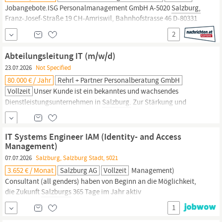
Jobangebote.ISG Personalmanagement GmbH A-5020
Salzburg,
Franz-Josef-Straße 19 CH-Amriswil, Bahnhofstrasse 46 D-80331
München, Herzogspitalstraße 24 Mag. Hannes Maier, M: +43 650
2
733 55 86 Analyse, Weiterentwicklung und Optimierung
bestehender Cloud-Infrastrukturen Abbildung von
Abteilungsleitung IT (m/w/d)
Informationsflüssen und Geschäftsprozessen in effiziente
23.07.2026
Not Specified
80.000 € / Jahr
Rehrl + Partner Personalberatung GmbH
Vollzeit
Unser Kunde ist ein bekanntes und wachsendes
Dienstleistungsunternehmen in
Salzburg.
Zur Stärkung und
Erweiterung der
IT
-Organisationsstruktur besetzen wir aktuell die
Position Abteilungsleitung
IT
(m/w/d). Aufgaben Leitung der
IT
-
Abteilung in den Bereichen Infrastruktur & Applikationen
IT Systems Engineer IAM (Identity- and Access
Führung...
Management)
07.07.2026
Salzburg, Salzburg Stadt, 5021
3.652 € / Monat
Salzburg AG
Vollzeit
Management)
Consultant (all genders) haben von Beginn an die Möglichkeit,
die Zukunft
Salzburgs
365 Tage im Jahr aktiv
mitzugestalten.Aufgabenbereich Verantwortung für Betrieb,
1
Stabilität und Weiterentwicklung zentraler IAM‑Services in einer