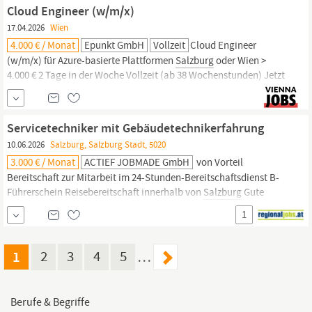
erstklassigen Urlaubs- und Wohnkomfort in Top-Lagen mit
Cloud Engineer (w/m/x)
hochwertigem Design und ausgezeichneter Kulinarik.
17.04.2026
Wien
4.000 € / Monat
Epunkt GmbH
Vollzeit
Cloud Engineer
(w/m/x) für Azure-basierte Plattformen
Salzburg
oder Wien >
4.000 € 2 Tage in der Woche Vollzeit (ab 38 Wochenstunden) Jetzt
bewerben Noch ein Klick bis zu deinem neuen Job! Bewirb dich
online über unser Kandidatenportal – in wenigen Minuten ist alles
erledigt. Ihre zukünftige Rolle Sie treffen auf eine
Umgebung,
in...
Servicetechniker mit Gebäudetechnikerfahrung
10.06.2026
Salzburg, Salzburg Stadt, 5020
3.000 € / Monat
ACTIEF JOBMADE GmbH
von Vorteil
Bereitschaft zur Mitarbeit im 24-Stunden-Bereitschaftsdienst B-
Führerschein Reisebereitschaft innerhalb von
Salzburg
Gute
Deutschkenntnisse, mind. B2 in Wort und Schrift Gute
IT
-
1
Anwendungskenntnisse, insbesondere Outlook sowie
systeminterne Programme Termintreue sowie strukturierte und
verlässliche Arbeitsweise
1
2
3
4
5
…
Berufe & Begriffe