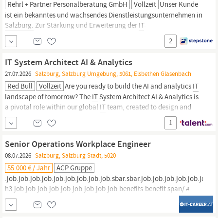
Rehrl + Partner Personalberatung GmbH
Vollzeit
Unser Kunde
ist ein bekanntes und wachsendes Dienstleistungsunternehmen in
Salzburg.
Zur Stärkung und Erweiterung der
IT
-
Organisationsstruktur besetzen wir aktuell die Position
2
Abteilungsleitung
IT
(m/w/d). Leitung der
IT
-Abteilung in den
Bereichen Infrastruktur & Applikationen Führung eines Teams...
IT System Architect AI & Analytics
27.07.2026
Salzburg, Salzburg Umgebung, 5061, Elsbethen Glasenbach
Red Bull
Vollzeit
Are you ready to build the AI and analytics
IT
landscape of tomorrow? The
IT
System Architect AI & Analytics is
a pivotal role within our global
IT
team, created to design and
architect cutting-edge AI and data engineering solutions across
1
team sports — including clubs like EHC Red Bull München — and
Red Bull’s...
Senior Operations Workplace Engineer
08.07.2026
Salzburg, Salzburg Stadt, 5020
55.000 € / Jahr
ACP Gruppe
.job.job.job.job.job.job.job.job.job.sbar.sbar.job.job.job.job.job.job.jo
h3.job.job.job.job.job.job.job.job.job.benefits.benefit span/ #
sourceMappingURL=cleanJobPosting.css.map / Senior
Operations Workplace Engineer
Salzburg
m, w, d 38.5h/Woche > €