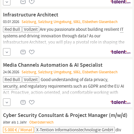
initiatives are aligned with organisational goals and that
expectations are realistic and well-managed.
Infrastructure Architect
03.07.2026
Salzburg, Salzburg Umgebung, 5061, Elsbethen Glasenbach
Red Bull
Vollzeit
Are you passionate about building resilient
IT
systems and driving innovation through data? As our
Infrastructure Architect, you will play a pivotal role in shaping the
future of
IT
operations by strengthening resilience and enabling
data-driven decision-making. You will ensure robust data
integration across infrastructure services and...
Media Channels Automation & AI Specialist
24.06.2026
Salzburg, Salzburg Umgebung, 5061, Elsbethen Glasenbach
Red Bull
Vollzeit
Good understanding of data privacy,
security,
and regulatory requirements such as GDPR and the EU AI
Act. Proactive, action-oriented, and comfortable working with
ambiguity across teams with different levels of technical and AI
maturity. Fluent in English, German or other languages are a plus
Travel 0-10% Media Channels Automation &
Cyber Security Consultant & Project Manager (m/w/d)
älter als 1 Jahr
Oberösterreich
5.000 € / Monat
X-Tention Informationstechnologie GmbH
div