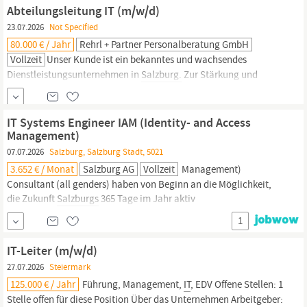
55000 Als einer der führenden
IT
-Provider...
Abteilungsleitung IT (m/w/d)
23.07.2026
Not Specified
80.000 € / Jahr
Rehrl + Partner Personalberatung GmbH
Vollzeit
Unser Kunde ist ein bekanntes und wachsendes
Dienstleistungsunternehmen in
Salzburg.
Zur Stärkung und
Erweiterung der
IT
-Organisationsstruktur besetzen wir aktuell die
Position Abteilungsleitung
IT
(m/w/d). Aufgaben Leitung der
IT
-
Abteilung in den Bereichen Infrastruktur & Applikationen
IT Systems Engineer IAM (Identity- and Access
Führung...
Management)
07.07.2026
Salzburg, Salzburg Stadt, 5021
3.652 € / Monat
Salzburg AG
Vollzeit
Management)
Consultant (all genders) haben von Beginn an die Möglichkeit,
die Zukunft
Salzburgs
365 Tage im Jahr aktiv
mitzugestalten.Aufgabenbereich Verantwortung für Betrieb,
1
Stabilität und Weiterentwicklung zentraler IAM‑Services in einer
hochverfügbaren, hybriden
IT‑Umgebung
Analyse, Design und
IT-Leiter (m/w/d)
Umsetzung von IAM‑Use‑Cases gemeinsam mit Fachbereichen,
27.07.2026
Steiermark
Security
und Architektur sowie...
125.000 € / Jahr
Führung, Management,
IT
, EDV Offene Stellen: 1
Stelle offen für diese Position Über das Unternehmen Arbeitgeber: