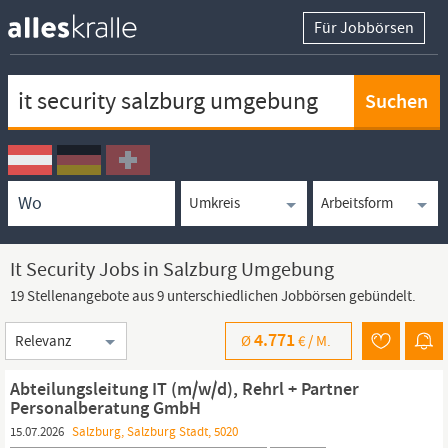
Für Jobbörsen
Keywortsuche
Ortssuche
Umkreissuche
Arbeitsform
It Security Jobs in Salzburg Umgebung
19 Stellenangebote aus 9 unterschiedlichen Jobbörsen gebündelt.
Sortierung
4.771
Ø
€ /
M.
Abteilungsleitung IT (m/w/d), Rehrl + Partner
Personalberatung GmbH
15.07.2026
Salzburg, Salzburg Stadt, 5020