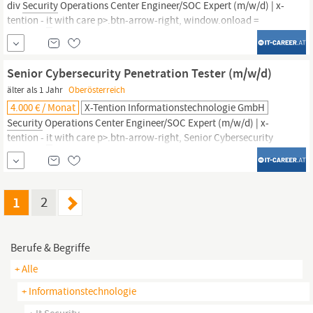
div
Security
Operations Center Engineer/SOC Expert (m/w/d) | x-
tention -
it
with care p>.btn-arrow-right, window.onload =
function () Cyber
Security
Consultant & Project Manager (m/w/d)
Graz, Klagenfurt,
Salzburg,
St. Peter/Au, Wels, Wien Intro Deine
persönliche Ansprechpartnerin Caroline...
Senior Cybersecurity Penetration Tester (m/w/d)
älter als 1 Jahr
Oberösterreich
4.000 € / Monat
X-Tention Informationstechnologie GmbH
Security
Operations Center Engineer/SOC Expert (m/w/d) | x-
tention -
it
with care p>.btn-arrow-right, Senior Cybersecurity
Penetration Tester (m/w/d) Graz, Klagenfurt,
Salzburg,
St.
Peter/Au, Wels, Wien Intro Deine persönliche Ansprechpartnerin
Caroline EngljähringerHuman ResourcesKlicken zum Anzeigen
der E-Mail...
1
2
Berufe & Begriffe
+ Alle
+ Informationstechnologie