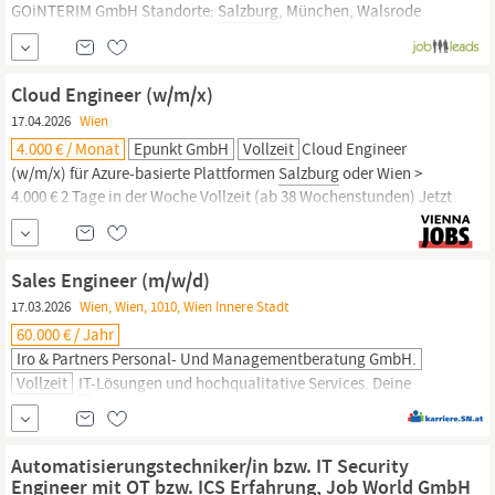
GOiNTERIM GmbH Standorte:
Salzburg,
München, Walsrode
Detaillierte Angaben zur Stelle Vollzeit (Festanstellung) Montag
bis Freitag 38,5 Stunden Dienstorte Österreich Oberösterreich
Kärnten Steiermark
Salzburg
Tirol Voralberg
Cloud Engineer (w/m/x)
17.04.2026
Wien
4.000 € / Monat
Epunkt GmbH
Vollzeit
Cloud Engineer
(w/m/x) für Azure-basierte Plattformen
Salzburg
oder Wien >
4.000 € 2 Tage in der Woche Vollzeit (ab 38 Wochenstunden) Jetzt
bewerben Noch ein Klick bis zu deinem neuen Job! Bewirb dich
online über unser Kandidatenportal – in wenigen Minuten ist alles
erledigt. Ihre zukünftige Rolle Sie treffen auf eine
Umgebung,
in...
Sales Engineer (m/w/d)
17.03.2026
Wien, Wien, 1010, Wien Innere Stadt
60.000 € / Jahr
Iro & Partners Personal- Und Managementberatung GmbH.
Vollzeit
IT
-Lösungen und hochqualitative Services. Deine
Aufgaben: Kundenberatung zu
Security-Trends
Analyse von
IT-
(Security-)Umgebungen
Entwicklung, Umsetzung und
Überprüfung von
Security-Strategien
Empfehlung passender
Automatisierungstechniker/in bzw. IT Security
Services und Lösungen Technische Unterstützung für Kunden
Engineer mit OT bzw. ICS Erfahrung, Job World GmbH