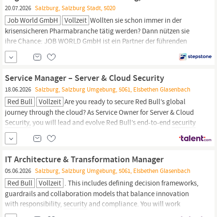
Enge Kooperation mit Herstellern Optimierung bestehender
IT-
20.07.2026
Salzburg, Salzburg Stadt, 5020
Umgebungen
Nutzung von...
Job World GmbH
Vollzeit
Wollten sie schon immer in der
krisensicheren Pharmabranche tätig werden? Dann nützen sie
ihre Chance: JOB WORLD GmbH ist ein Partner der führenden
Pharma-Unternehmen in Österreich. Wir bieten engagierten
Automatisierungstechnikern, Informatikern,
IT-Security
bzw.
Elektrotechnikern einen Top-Zugang zu interessanten Jobs.
Service Manager – Server & Cloud Security
18.06.2026
Salzburg, Salzburg Umgebung, 5061, Elsbethen Glasenbach
Red Bull
Vollzeit
Are you ready to secure Red Bull’s global
journey through the cloud? As Service Owner for Server & Cloud
Security,
you will lead and evolve Red Bull’s end-to-end
security
services across server and multi-cloud platforms. If you have a
passion for
IT
security
and the drive to innovate, this could be...
IT Architecture & Transformation Manager
05.06.2026
Salzburg, Salzburg Umgebung, 5061, Elsbethen Glasenbach
Red Bull
Vollzeit
. This includes defining decision frameworks,
guardrails and collaboration models that balance innovation
with responsibility,
security
and compliance. You will work
closely with stakeholders across
IT
and the business to ensure AI