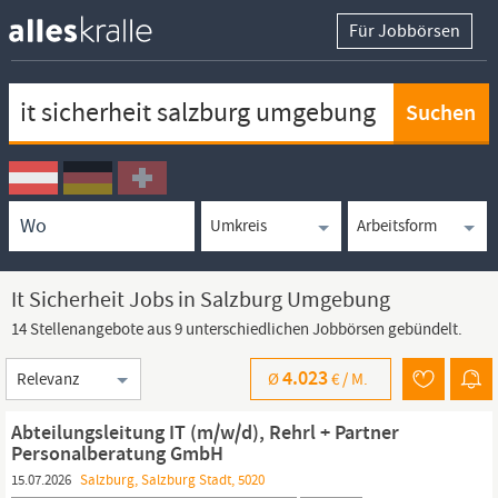
Für Jobbörsen
Keywortsuche
Ortssuche
Umkreissuche
Arbeitsform
It Sicherheit Jobs in Salzburg Umgebung
14 Stellenangebote aus 9 unterschiedlichen Jobbörsen gebündelt.
Sortierung
4.023
Ø
€ /
M.
Abteilungsleitung IT (m/w/d), Rehrl + Partner
Personalberatung GmbH
15.07.2026
Salzburg, Salzburg Stadt, 5020