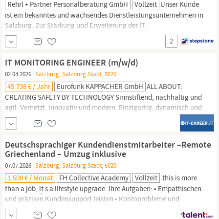
Rehrl + Partner Personalberatung GmbH
Vollzeit
Unser Kunde
ist ein bekanntes und wachsendes Dienstleistungsunternehmen in
Salzburg.
Zur Stärkung und Erweiterung der
IT
-
Organisationsstruktur besetzen wir aktuell die Position
2
Abteilungsleitung
IT
(m/w/d). Leitung der
IT
-Abteilung in den
Bereichen Infrastruktur & Applikationen Führung eines Teams...
IT MONITORING ENGINEER (m/w/d)
02.04.2026
Salzburg, Salzburg Stadt, 5020
45.738 € / Jahr
Eurofunk KAPPACHER GmbH
ALL ABOUT:
CREATING SAFETY BY TECHNOLOGY Sinnstiftend, nachhaltig und
agil. Vernetzt, innovativ und modern. Einzigartig, dynamisch und
international. Mit 360°-Kommunikations- und Leitstellenlösungen
schaffen wir
Sicherheit.
Einsatzorganisationen, Industriekunden
und internationale Flughäfen zählen zu unserem
Deutschsprachiger Kundendienstmitarbeiter –Remote
Kundenportfolio.
Griechenland – Umzug inklusive
07.07.2026
Salzburg, Salzburg Stadt, 5020
1.500 € / Monat
FH Collective Academy
Vollzeit
this is more
than a job,
it
s a lifestyle upgrade. Ihre Aufgaben: • Empathischen
und präzisen Kundensupport leisten • Kontoprobleme und
Inhaltsberichte untersuchen • Community-
Sicherheit
und