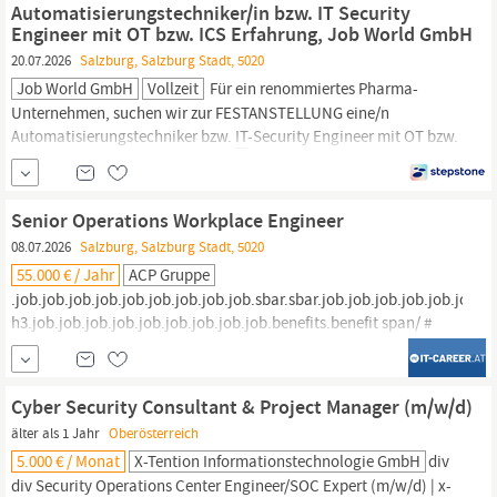
Automatisierungstechniker/in bzw. IT Security
Bearbeitung von Wohnbau- und KMU...
Engineer mit OT bzw. ICS Erfahrung, Job World GmbH
20.07.2026
Salzburg, Salzburg Stadt, 5020
Job World GmbH
Vollzeit
Für ein renommiertes Pharma-
Unternehmen, suchen wir zur FESTANSTELLUNG eine/n
Automatisierungstechniker bzw.
IT
-Security Engineer mit OT bzw.
ICS Erfahrung (m/w/d) Gesamtverantwortung für die OT-
Sicherheitsarchitektur
in Produktions- und
Automatisierungsumgebungen Design, Umsetzung und
Senior Operations Workplace Engineer
Weiterentwicklung von...
08.07.2026
Salzburg, Salzburg Stadt, 5020
55.000 € / Jahr
ACP Gruppe
.job.job.job.job.job.job.job.job.job.sbar.sbar.job.job.job.job.job.job.jo
h3.job.job.job.job.job.job.job.job.job.benefits.benefit span/ #
sourceMappingURL=cleanJobPosting.css.map / Senior
Operations Workplace Engineer
Salzburg
m, w, d 38.5h/Woche > €
55000 Als einer der führenden
IT
-Provider...
Cyber Security Consultant & Project Manager (m/w/d)
älter als 1 Jahr
Oberösterreich
5.000 € / Monat
X-Tention Informationstechnologie GmbH
div
div Security Operations Center Engineer/SOC Expert (m/w/d) | x-