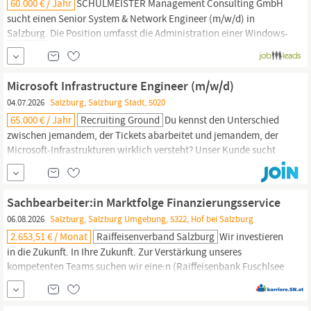
60.000 € / Jahr
SCHULMEISTER Management Consulting GmbH
sucht einen Senior System & Network Engineer (m/w/d) in
Salzburg.
Die Position umfasst die Administration einer Windows-
Server-Landschaft, VMware-
Umgebungen
und die
Weiterentwicklung von AD und M365/Entra ID. Sie arbeiten in
einem mittelständischen Umfeld mit Fokus auf
Sicherheit,
Microsoft Infrastructure Engineer (m/w/d)
Netzwerk- und...
04.07.2026
Salzburg, Salzburg Stadt, 5020
65.000 € / Jahr
Recruiting Ground
Du kennst den Unterschied
zwischen jemandem, der Tickets abarbeitet und jemandem, der
Microsoft-Infrastrukturen wirklich versteht? Unser Kunde sucht
keine klassische Support-Rolle. Gesucht wird jemand, der
Windows-, M365- und Active-Directory-
Umgebungen
souverän
betreibt, verbessert und weiterentwickelt.
Salzburg
| Hybrid ab €
Sachbearbeiter:in Marktfolge Finanzierungsservice
65.000...
06.08.2026
Salzburg, Salzburg Umgebung, 5322, Hof bei Salzburg
2.653,51 € / Monat
Raiffeisenverband Salzburg
Wir investieren
in die Zukunft. In Ihre Zukunft. Zur Verstärkung unseres
kompetenten Teams suchen wir eine:n (Raiffeisenbank Fuschlsee
West | Bankstelle Hof, Voll- oder Teilzeit) Ihre Aufgaben: Von der
Erstellung und Finalisierung von Kreditanträgen über die
Bewertung von Liegenschaften und
Sicherheiten
bis hin zur