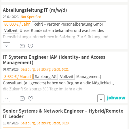
Produktverständnis fördern • Dateneinblicke nutzen, um die
Benutzererfahrung zu verbessern Das bringen Sie mit: • Fließende
Abteilungsleitung IT (m/w/d)
Kenntnisse in Deutsch...
23.07.2026
Not Specified
80.000 € / Jahr
Rehrl + Partner Personalberatung GmbH
Vollzeit
Unser Kunde ist ein bekanntes und wachsendes
Dienstleistungsunternehmen in
Salzburg.
Zur Stärkung und
Erweiterung der
IT
-Organisationsstruktur besetzen wir aktuell die
Position Abteilungsleitung
IT
(m/w/d). Aufgaben Leitung der
IT
-
Abteilung in den Bereichen Infrastruktur & Applikationen
IT Systems Engineer IAM (Identity- and Access
Führung...
Management)
07.07.2026
Salzburg, Salzburg Stadt, 5021
3.652 € / Monat
Salzburg AG
Vollzeit
Management)
Consultant (all genders) haben von Beginn an die Möglichkeit,
die Zukunft
Salzburgs
365 Tage im Jahr aktiv
mitzugestalten.Aufgabenbereich Verantwortung für Betrieb,
1
Stabilität und Weiterentwicklung zentraler IAM‑Services in einer
hochverfügbaren, hybriden
IT‑Umgebung
Analyse, Design und
Senior Systems & Network Engineer – Hybrid/Remote
Umsetzung von IAM‑Use‑Cases gemeinsam...
IT Leader
18.07.2026
Salzburg, Salzburg Stadt, 5020