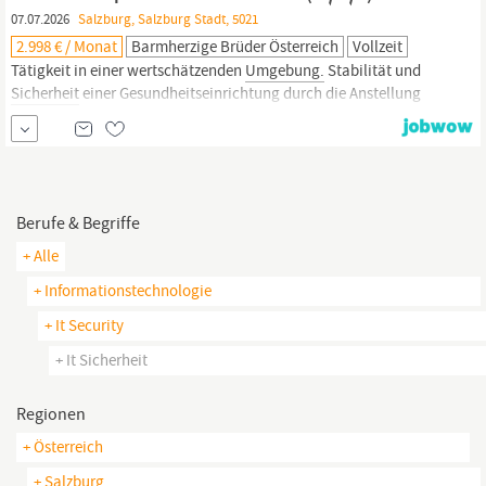
breites Lernfeld in einem sehr...
07.07.2026
Salzburg, Salzburg Stadt, 5021
2.998 € / Monat
Barmherzige Brüder Österreich
Vollzeit
Tätigkeit in einer wertschätzenden
Umgebung.
Stabilität und
Sicherheit
einer Gesundheitseinrichtung durch die Anstellung
beim Krankenhaus der Barmherzigen Brüder Linz. Ein breites
Lernfeld in einem sehr motivierten Team. Die Möglichkeit
persönlich und fachlich zu lernen und zu wachsen. Vielfältige
Benefits: bezahlter Gebärdensprachkurs,
Berufe & Begriffe
+ Alle
+ Informationstechnologie
+ It Security
+ It Sicherheit
Regionen
+ Österreich
+ Salzburg