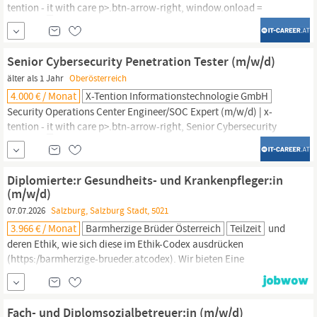
tention -
it
with care p>.btn-arrow-right, window.onload =
function () Cyber Security Consultant & Project Manager (m/w/d)
Graz, Klagenfurt,
Salzburg,
St. Peter/Au, Wels, Wien Intro Deine
persönliche Ansprechpartnerin Caroline EngljähringerHuman
Senior Cybersecurity Penetration Tester (m/w/d)
ResourcesKlicken...
älter als 1 Jahr
Oberösterreich
4.000 € / Monat
X-Tention Informationstechnologie GmbH
Security Operations Center Engineer/SOC Expert (m/w/d) | x-
tention -
it
with care p>.btn-arrow-right, Senior Cybersecurity
Penetration Tester (m/w/d) Graz, Klagenfurt,
Salzburg,
St.
Peter/Au, Wels, Wien Intro Deine persönliche Ansprechpartnerin
Caroline EngljähringerHuman ResourcesKlicken zum Anzeigen
Diplomierte:r Gesundheits- und Krankenpfleger:in
der E-Mail Traumjob nicht
(m/w/d)
07.07.2026
Salzburg, Salzburg Stadt, 5021
3.966 € / Monat
Barmherzige Brüder Österreich
Teilzeit
und
deren Ethik, wie sich diese im Ethik-Codex ausdrücken
(https:/barmherzige-brueder.atcodex). Wir bieten Eine
herausfordernde Tätigkeit in einer wertschätzenden
Umgebung.
Stabilität und
Sicherheit
einer Gesundheitseinrichtung durch die
Anstellung beim Krankenhaus der Barmherzigen Brüder Linz. Ein
Fach- und Diplomsozialbetreuer:in (m/w/d)