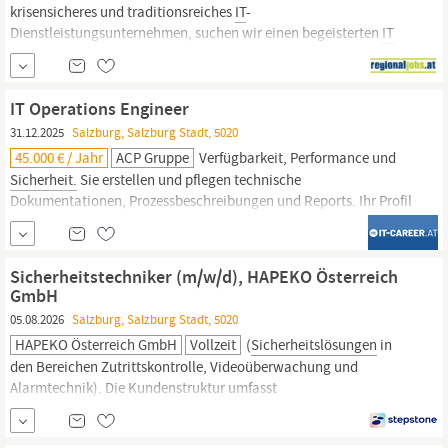
krisensicheres und traditionsreiches
IT
-
Dienstleistungsunternehmen, suchen wir einen begeisterten
IT
Support Engineer (m/w/d).
IT
Support Engineer (m/w/d)
StandortSalzburg,
Salzburg
Arbeitszeit 38.5 Stunden/Woche Ihr
AufgabenbereichProfessionelle Annahme und Abwicklung von
IT
-
IT Operations Engineer
Support-Anfragen via Ticketsystem und TelefonSchulung der
31.12.2025
Salzburg, Salzburg Stadt, 5020
Anwender in den
IT
Systemen
45.000 € / Jahr
ACP Gruppe
Verfügbarkeit, Performance und
Sicherheit.
Sie erstellen und pflegen technische
Dokumentationen, Prozessbeschreibungen und Reports. Ihr Profil
Sie begeistern sich für aktuelle
IT
‑Infrastrukturen, arbeiten
proaktiv und bringen hohe Lernbereitschaft mit. Sie erkennen
technische Probleme schnell, analysieren diese strukturiert und
Sicherheitstechniker (m/w/d), HAPEKO Österreich
GmbH
05.08.2026
Salzburg, Salzburg Stadt, 5020
HAPEKO Österreich GmbH
Vollzeit
(
Sicherheitslösungen
in
den Bereichen Zutrittskontrolle, Videoüberwachung und
Alarmtechnik). Die Kundenstruktur umfasst
Industrieunternehmen, Gesundheitseinrichtungen, öffentliche
Auftraggeber sowie auch Bildungseinrichtungen. Für den