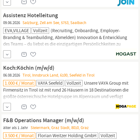
Betrieb, Optimierung und Weiterentwicklung moderner
Microsoft-Infrastrukturen Administration von Windows Server-
Assistenz Hotelleitung
und Clientlandschaften...
09.06.2026
Salzburg, Zell am See, 5753, Saalbach
EVA,VILLAGE
Vollzeit
(Recruiting, Onboarding, Employer-
Branding & Teambuilding, Abmelden) Innovation & Entwicklung
des Teams – du liebst es die einzigartigen Persönlichkeiten zu
pushen & zu fördern Qualitätssicherung & Schulungen des Teams
Als „Managing Assistant“ arbeitest du eng mit der jungen
Geschäftsführung zusammen. Unternehmensentwicklung at
it
`s
Koch:Köchin (m/w/d)
best!
06.08.2026
Tirol, Innsbruck Land, 6100, Seefeld in Tirol
1.000 € / Monat
VAYA Seefeld
Vollzeit
Unsere VAYA Group mit
Firmensitz in Tirol ist mit rund 26 Häusern in 18 Destinationen die
größte österreichische Hotelgruppe im Alpenraum und verfügt
über eine umfangreiche Selektion einzigartiger Betriebe in den
beliebtesten Winter- und Sommersportregionen in Tirol und
Salzburg.
Bei VAYA bieten wir erstklassigen Urlaubs- und
F&B Operations Manager (m/w/d)
Wohnkomfort in Top-Lagen...
älter als 1 Jahr
Steiermark, Graz Stadt, 8010, Graz
3.500 € / Monat
Florian Weitzer Holding GmbH
Vollzeit