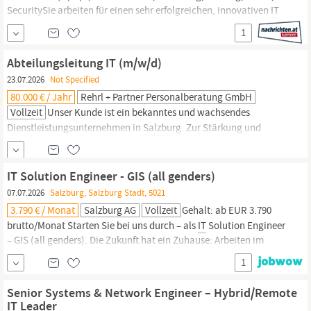
SecuritySie arbeiten für einen sehr erfolgreichen, innovativen
IT
Dienstleister in einem dynamischen Umfeld, das Netzwerke,
1
Sicherheit
und Automatisierung verbindet. Profitieren Sie von
kurzen Entscheidungswegen, eigener Verantwortung und
Abteilungsleitung IT (m/w/d)
umfangreichen...
23.07.2026
Not Specified
80.000 € / Jahr
Rehrl + Partner Personalberatung GmbH
Vollzeit
Unser Kunde ist ein bekanntes und wachsendes
Dienstleistungsunternehmen in
Salzburg.
Zur Stärkung und
Erweiterung der
IT
-Organisationsstruktur besetzen wir aktuell die
Position Abteilungsleitung
IT
(m/w/d). Aufgaben Leitung der
IT
-
Abteilung in den Bereichen Infrastruktur & Applikationen
IT Solution Engineer - GIS (all genders)
Führung...
07.07.2026
Salzburg, Salzburg Stadt, 5021
3.790 € / Monat
Salzburg AG
Vollzeit
Gehalt: ab EUR 3.790
brutto/Monat Starten Sie bei uns durch – als
IT
Solution Engineer
– GIS (all genders). Die Zukunft hat ein Zuhause: Arbeiten im
Team der
Salzburg
AG. Bei einem der innovativsten und
1
spannendsten Unternehmen des Landes. Hier eröffnen sich
glänzende Perspektiven:
IT
Solution Engineer – GIS (all...
Senior Systems & Network Engineer – Hybrid/Remote
IT Leader