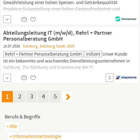
Gewährleistung einer hohen Speisen- und Getränkequalität
Proaktive Sicherstellung einer hohen Gästezufriedenheit und
Umsetzung eines effizienten Beschwerdemanagements Erhaltung
von Qualitäts-,
Sicherheits-
und Hygienestandards im F&B
Bereich Dein Profil: Abgeschlossenes Studium oder eine
Abteilungsleitung IT (m/w/d), Rehrl + Partner
Ausbildung im Bereich Hotellerie oder Gastronomie sowie...
Personalberatung GmbH
15.07.2026
Salzburg, Salzburg Stadt, 5020
Rehrl + Partner Personalberatung GmbH
Vollzeit
Unser Kunde
ist ein bekanntes und wachsendes Dienstleistungsunternehmen in
Salzburg.
Zur Stärkung und Erweiterung der
IT
-
Organisationsstruktur besetzen wir aktuell die Position
2
Abteilungsleitung
IT
(m/w/d). Leitung der
IT
-Abteilung in den
Bereichen Infrastruktur & Applikationen Führung eines Teams...
1
2
3
4
5
Berufe & Begriffe
+ Alle
+ Informationstechnologie