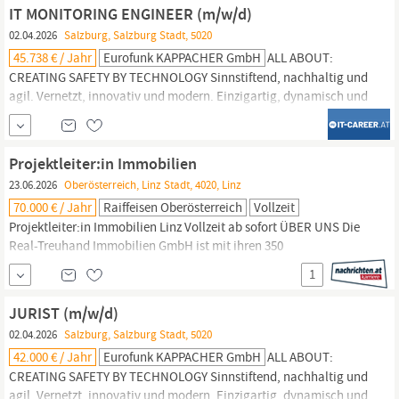
eines herzlichen Teams und haben Kontakt zu...
IT MONITORING ENGINEER (m/w/d)
02.04.2026
Salzburg, Salzburg Stadt, 5020
45.738 € / Jahr
Eurofunk KAPPACHER GmbH
ALL ABOUT:
CREATING SAFETY BY TECHNOLOGY Sinnstiftend, nachhaltig und
agil. Vernetzt, innovativ und modern. Einzigartig, dynamisch und
international. Mit 360°-Kommunikations- und Leitstellenlösungen
schaffen wir
Sicherheit.
Einsatzorganisationen, Industriekunden
und internationale Flughäfen zählen zu unserem
Projektleiter:in Immobilien
Kundenportfolio.
23.06.2026
Oberösterreich, Linz Stadt, 4020, Linz
70.000 € / Jahr
Raiffeisen Oberösterreich
Vollzeit
Projektleiter:in Immobilien Linz Vollzeit ab sofort ÜBER UNS Die
Real-Treuhand Immobilien GmbH ist mit ihren 350
Mitarbeiter:innen vor allem in Oberösterreich, Wien,
Salzburg,
1
München und Prag tätig und zählt zu den größten und
erfolgreichsten Immobilienunternehmen Österreichs. Als 100%ige
JURIST (m/w/d)
Tochtergesellschaft der Raiffeisenlandesbank
02.04.2026
Salzburg, Salzburg Stadt, 5020
42.000 € / Jahr
Eurofunk KAPPACHER GmbH
ALL ABOUT:
CREATING SAFETY BY TECHNOLOGY Sinnstiftend, nachhaltig und
agil. Vernetzt, innovativ und modern. Einzigartig, dynamisch und