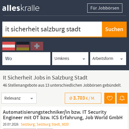
Für Jobbörsen
Keywortsuche
Ortssuche
Umkreissuche
Arbeitsform
It Sicherheit Jobs in Salzburg Stadt
46 Stellenangebote aus 13 unterschiedlichen Jobbörsen gebündelt.
Sortierung
3.703
Ø
€ /
M.
Automatisierungstechniker/in bzw. IT Security
Engineer mit OT bzw. ICS Erfahrung, Job World GmbH
20.07.2026
Salzburg, Salzburg Stadt, 5020