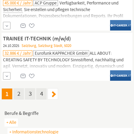
45.000 € / Jahr
ACP Gruppe
Verfügbarkeit, Performance und
Sicherheit.
Sie erstellen und pflegen technische
Dokumentationen, Prozessbeschreibungen und Reports. Ihr Profil
Sie begeistern sich für aktuelle
IT
‑Infrastrukturen, arbeiten
proaktiv und bringen hohe Lernbereitschaft mit. Sie erkennen
technische Probleme schnell, analysieren diese strukturiert und
TRAINEE IT-TECHNIK (m/w/d)
24.10.2025
Salzburg, Salzburg Stadt, 5020
32.886 € / Jahr
Eurofunk KAPPACHER GmbH
ALL ABOUT:
CREATING SAFETY BY TECHNOLOGY Sinnstiftend, nachhaltig und
agil. Vernetzt, innovativ und modern. Einzigartig, dynamisch und
international. Mit 360°-Kommunikations- und Leitstellenlösungen
schaffen wir
Sicherheit.
Einsatzorganisationen, Industriekunden
und internationale Flughäfen zählen zu unserem
Kundenportfolio.
1
2
3
4
Berufe & Begriffe
+ Alle
+ Informationstechnologie