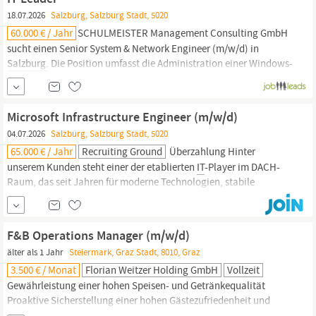
18.07.2026
Salzburg, Salzburg Stadt, 5020
60.000 € / Jahr
SCHULMEISTER Management Consulting GmbH
sucht einen Senior System & Network Engineer (m/w/d) in
Salzburg.
Die Position umfasst die Administration einer Windows-
Server-Landschaft, VMware-Umgebungen und die
Weiterentwicklung von AD und M365/Entra ID. Sie arbeiten in
einem mittelständischen Umfeld mit Fokus auf
Sicherheit,
Microsoft Infrastructure Engineer (m/w/d)
Netzwerk-...
04.07.2026
Salzburg, Salzburg Stadt, 5020
65.000 € / Jahr
Recruiting Ground
Überzahlung Hinter
unserem Kunden steht einer der etablierten
IT
-Player im DACH-
Raum, das seit Jahren für moderne Technologien, stabile
Infrastrukturen und höchste
Sicherheitsstandards
steht. Aufgaben
Betrieb, Optimierung und Weiterentwicklung moderner
Microsoft-Infrastrukturen Administration von Windows Server-
F&B Operations Manager (m/w/d)
und Clientlandschaften...
älter als 1 Jahr
Steiermark, Graz Stadt, 8010, Graz
3.500 € / Monat
Florian Weitzer Holding GmbH
Vollzeit
Gewährleistung einer hohen Speisen- und Getränkequalität
Proaktive Sicherstellung einer hohen Gästezufriedenheit und
Umsetzung eines effizienten Beschwerdemanagements Erhaltung