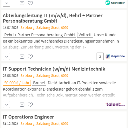
von Qualitäts-,
Sicherheits-
und Hygienestandards im F&B
Bereich Dein Profil: Abgeschlossenes Studium oder eine
Abteilungsleitung IT (m/w/d), Rehrl + Partner
Ausbildung im Bereich Hotellerie oder Gastronomie sowie...
Personalberatung GmbH
15.07.2026
Salzburg, Salzburg Stadt, 5020
Rehrl + Partner Personalberatung GmbH
Vollzeit
Unser Kunde
ist ein bekanntes und wachsendes Dienstleistungsunternehmen in
Salzburg.
Zur Stärkung und Erweiterung der
IT
-
Organisationsstruktur besetzen wir aktuell die Position
2
Abteilungsleitung
IT
(m/w/d). Leitung der
IT
-Abteilung in den
Bereichen Infrastruktur & Applikationen Führung eines Teams...
IT Support Technician (w/m/d) Medizintechnik
26.06.2026
Salzburg, Salzburg Stadt, 5020
50.000 € / Jahr
Brunel
Die Mitarbeit an
IT
-Projekten sowie die
Koordination externer Dienstleister gehört ebenfalls zum
Aufgabenbereich. Technische Dokumentationen werden erstellt
und gepflegt, während die Einhaltung von
IT-Sicherheits
- und
Compliance-Richtlinien sichergestellt wird. Die enge
Zusammenarbeit mit internen
IT
-Teams unterstützt einen
IT Operations Engineer
reibungslosen
IT
31.12.2025
Salzburg, Salzburg Stadt, 5020