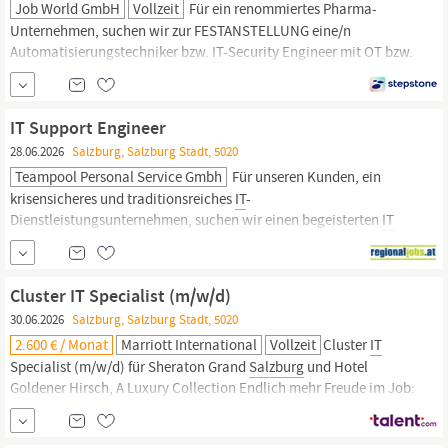
Job World GmbH
Vollzeit
Für ein renommiertes Pharma-
Unternehmen, suchen wir zur FESTANSTELLUNG eine/n
Automatisierungstechniker bzw.
IT
-Security Engineer mit OT bzw.
ICS Erfahrung (m/w/d) Gesamtverantwortung für die OT-
Sicherheitsarchitektur
in Produktions- und
Automatisierungsumgebungen Design, Umsetzung und
IT Support Engineer
Weiterentwicklung von...
28.06.2026
Salzburg, Salzburg Stadt, 5020
Teampool Personal Service Gmbh
Für unseren Kunden, ein
krisensicheres und traditionsreiches
IT
-
Dienstleistungsunternehmen, suchen wir einen begeisterten
IT
Support Engineer (m/w/d).
IT
Support Engineer (m/w/d)
StandortSalzburg,
Salzburg
Arbeitszeit 38.5 Stunden/Woche Ihr
AufgabenbereichProfessionelle Annahme und Abwicklung von
IT
-
Cluster IT Specialist (m/w/d)
Support-Anfragen via Ticketsystem und TelefonSchulung der
30.06.2026
Salzburg, Salzburg Stadt, 5020
Anwender in den
IT
Systemen
2.600 € / Monat
Marriott International
Vollzeit
Cluster
IT
Specialist (m/w/d) für Sheraton Grand
Salzburg
und Hotel
Goldener Hirsch, A Luxury Collection Endlich mehr Freude im Job:
Als
IT
-MitarbeiterIn in zwei der schönsten Häuser
Salzburgs
stellen Sie täglich Ihre Fähigkeiten unter Beweis. Sie sind Teil