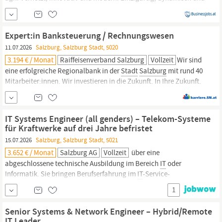
international. Mit 360°-Kommunikations- und Leitstellenlösungen
schaffen wir
Sicherheit.
Einsatzorganisationen, Industriekunden
und internationale Flughäfen zählen zu unserem
Expert:in Banksteuerung / Rechnungswesen
Kundenportfolio.
11.07.2026
Salzburg, Salzburg Stadt, 5020
3.194 € / Monat
Raiffeisenverband Salzburg
Vollzeit
Wir sind
eine erfolgreiche Regionalbank in der
Stadt
Salzburg
mit rund 40
Mitarbeiter:innen. Wir investieren in die Zukunft. In Ihre Zukunft.
(Raiffeisenbank
Salzburg
Liefering-Maxglan-Siezenheim, Vollzeit)
Ihre Aufgaben: In dieser vielseitigen Position übernehmen Sie
Verantwortung für das Rechnungswesen einschließlich...
IT Systems Engineer (all genders) – Telekom-Systeme
für Kraftwerke auf drei Jahre befristet
15.07.2026
Salzburg, Salzburg Stadt, 5021
3.652 € / Monat
Salzburg AG
Vollzeit
über eine
abgeschlossene technische Ausbildung im Bereich
IT
oder
Informatik. Sie bringen Berufserfahrung im
IT
-Service-
Management mit; ITIL-Kenntnisse bzw. eine entsprechende
1
Zertifizierung sind von Vorteil. Sie sind bereit, im Rahmen eines
geregelten Bereitschaftsdienstes Verantwortung zu übernehmen.
Senior Systems & Network Engineer – Hybrid/Remote
Sie erfüllen die Voraussetzungen für eine
Sicherheitsüberprüfung.
IT Leader