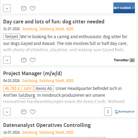
sourceMappingURL=cleanJobPosting.css.map / Senior Software
Engineer
Salzburg
m, w, d 40h/Woche > € 5000 Als einer der
führenden IT-Provider bietet ACP mehr als nur einen Job.
Day care and lots of fun: dog sitter needed
31.07.2026
Salzburg, Salzburg Stadt, 5020
Teilzeit
We’re looking for a caring and enthusiastic dog sitter for
our dogs Gayed and Aswad. The role involves full or half day care,
with plenty of attention, playtime, and making sure Gayed feels
comfortable and happy throughout the day. We live in
Salzburg,
and we’re hoping to find someone nearby who truly enjoys
spending time with dogs.
Project Manager (m/w/d)
04.03.2026
Salzburg, Salzburg Stadt, 5020
46.781 € / Jahr
Axess AG
Unser Headquarter befindet sich in
Anif bei
Salzburg.
In Innsbruck produzieren wir unsere
innovativen Hardwarelösungen sowie die Axess Cards. Weltweit
sind mehr als 480 Kolleg:innen mit Herzblut für unsere
1
Kund:innen im Einsatz. Werde Teil unseres internationalen Teams
und gestalte mit uns die Zukunft!
Datenanalyst Operatives Controlling
16.07.2026
Salzburg, Salzburg Stadt, 5020