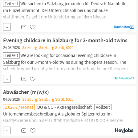
Teilzeit
Wir suchen in
Salzburg
jemanden für Deutsch-Nachhilfe
im Einzelunterricht. Der Unterricht soll bei uns zuhause
stattfinden. Es geht um Unterstützung auf dem Niveau
Gymnasium Unterstufe. Wichtig ist uns, dass Sie locker erklären
und eine angenehme Lernatmosphäre schaffen. Wenn Sie
Erfahrung in Deutsch haben und entspannt mit
Evening childcare in Salzburg for 3-month-old twins
24.05.2026
Salzburg, Salzburg Stadt, 5020
Teilzeit
We are looking for occasional evening childcare in
Salzburg
for our 3-month-old twins during the opera season. The
schedule would usually be from around one hour before the opera
starts until one hour after it ends. We are looking for someone
gentle, reliable, experienced with newborns or very young babies,
and comfortable caring for twins.
Abwäscher (m/w/x)
04.08.2026
Salzburg, Salzburg Stadt, 5020
2.026 € / Monat
DO & CO - Aktiengesellschaft
Vollzeit
Unternehmensbeschreibung Als globaler Spitzenreiter im
Gastgewerbe und in der Luftfahrtindustrie ist DO & CO eines der
aufregendsten und angesehensten Unternehmen der Welt. Unsere
Mitarbeiterrestaurants überzeugen mit ihrem innovativen