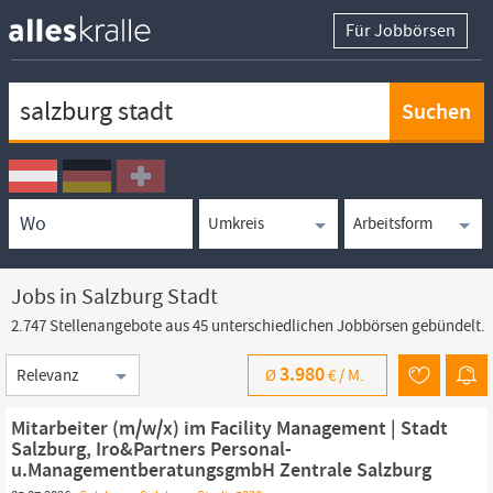
Für Jobbörsen
Keywortsuche
Ortssuche
Umkreissuche
Arbeitsform
Jobs in Salzburg Stadt
2.747 Stellenangebote aus 45 unterschiedlichen Jobbörsen gebündelt.
Sortierung
3.980
Ø
€ /
M.
Mitarbeiter (m/w/x) im Facility Management | Stadt
Salzburg, Iro&Partners Personal-
u.ManagementberatungsgmbH Zentrale Salzburg