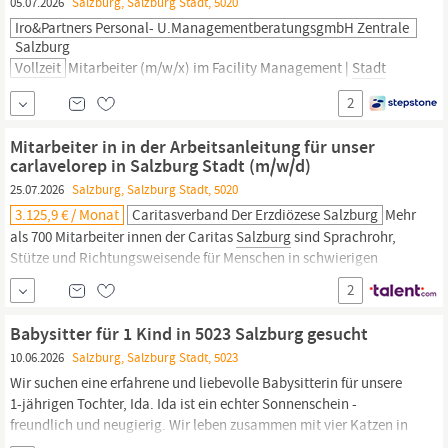
05.07.2026
Salzburg, Salzburg Stadt, 5020
Iro&Partners Personal- U.ManagementberatungsgmbH Zentrale
Salzburg
Vollzeit
Mitarbeiter (m/w/x) im Facility Management |
Stadt
Salzburg
Unser Auftraggeber ist eine renommierte, bestens
2
etablierte Gesellschaft mit Sitz in der
Stadt
Salzburg.
Zur
Verstärkung des Teams suchen wir in Vollzeit eine engagierte,
Mitarbeiter in in der Arbeitsanleitung für unser
zuverlässige und serviceorientierte Persönlichkeit (m/w/x) für
carlavelorep in Salzburg Stadt (m/w/d)
das...
25.07.2026
Salzburg, Salzburg Stadt, 5020
3.125,9 € / Monat
Caritasverband Der Erzdiözese Salzburg
Mehr
als 700 Mitarbeiter innen der Caritas
Salzburg
sind Sprachrohr,
Stütze und Richtungsweisende für Menschen in schwierigen
Lebenslagen. Wir unterstützen, betreuen, begleiten und beraten
2
alle, die unsere Hilfe brauchen. Werde auch du Teil unseres
vielfältigen Teams und finde deinen Job mit Sinn! Unsere
Babysitter für 1 Kind in 5023 Salzburg gesucht
Fahrradwerkstatt carlavelorep ist mehr als ein Ort
10.06.2026
Salzburg, Salzburg Stadt, 5023
Wir suchen eine erfahrene und liebevolle Babysitterin für unsere
1-jährigen Tochter, Ida. Ida ist ein echter Sonnenschein -
freundlich und neugierig. Wir leben zusammen mit vier Katzen in
einer 4-Zimmerwohnung in
Salzburg
Stadt.
Wir freuen uns darauf,