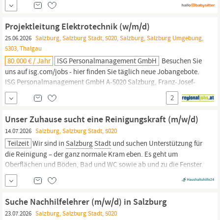
jemanden kennenzulernen, der unseren kleinen Schatz
verantwortungsvoll betreut und...
Projektleitung Elektrotechnik (w/m/d)
25.06.2026
Salzburg, Salzburg Stadt, 5020, Salzburg, Salzburg Umgebung,
5303, Thalgau
80.000 € / Jahr
ISG Personalmanagement GmbH
Besuchen Sie
uns auf isg.com/jobs - hier finden Sie täglich neue Jobangebote.
ISG Personalmanagement GmbH A-5020
Salzburg,
Franz-Josef-
Straße 19 CH-Amriswil, Bahnhofstrasse 46 D-80331 München,
2
Herzogspitalstraße 24 Mag. Hannes Maier, M: +43 650 733 55 86
Unser Kunde ist ein traditionsreicher und zugleich modern
Unser Zuhause sucht eine Reinigungskraft (m/w/d)
aufgestellter Elektrotechnik-Fachbetrieb in der
Stadt
Salzburg.
14.07.2026
Salzburg, Salzburg Stadt, 5020
Teilzeit
Wir sind in
Salzburg
Stadt
und suchen Unterstützung für
die Reinigung – der ganz normale Kram eben. Es geht um
Oberflächen und Böden, Bad und WC sowie ab und zu die Fenster.
Das Ganze soll regelmäßig stattfinden. Zeiten und mögliche Tage
sind in meinem Profil hinterlegt, da kann man sich gut
orientieren. Start wäre am liebsten so bald wie
Suche Nachhilfelehrer (m/w/d) in Salzburg
23.07.2026
Salzburg, Salzburg Stadt, 5020