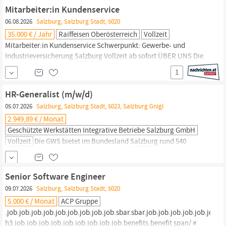
Konzept an 5 Standorten in Wien und
Salzburg.
Unsere
Mitarbeiter:in Kundenservice
Restaurants bieten Mitarbeitern von unterschiedlichen Firmen...
06.08.2026
Salzburg, Salzburg Stadt, 5020
35.000 € / Jahr
Raiffeisen Oberösterreich
Vollzeit
Mitarbeiter:in Kundenservice Schwerpunkt: Gewerbe- und
Industrieversicherung
Salzburg
Vollzeit ab sofort ÜBER UNS Die
RVM Versicherungsmakler GmbH ist mittlerweile Oberösterreichs
1
größter Industrieversicherungsmakler und seit über 25 Jahren für
Kund:innen ein wichtiger Partner für individuelle
HR-Generalist (m/w/d)
Unternehmensversicherungen.Als Arbeitgeber wurden wir bereits
05.07.2026
Salzburg, Salzburg Stadt, 5023, Salzburg Gnigl
2.949,89 € / Monat
Geschützte Werkstätten Integrative Betriebe Salzburg GmbH
Vollzeit
Die GWS bietet im Bundesland
Salzburg
rund 540
Mitarbeiter innen und 37 Lehrlingen ausgezeichnete
Rahmenbedingungen, um ihre persönliche Bestleistung zu
erbringen. Mit stabilen, gerecht entlohnten Arbeitsverhältnissen
Senior Software Engineer
ermöglichen wir eine umfassende Teilhabe am gesellschaftlichen
09.07.2026
Salzburg, Salzburg Stadt, 5020
Leben - für Menschen mit und ohne Beeinträchtigung. (Teilzeit
5.000 € / Monat
ACP Gruppe
mit ca. 30h...
.job.job.job.job.job.job.job.job.job.sbar.sbar.job.job.job.job.job.job.jo
h3.job.job.job.job.job.job.job.job.job.benefits.benefit span/ #