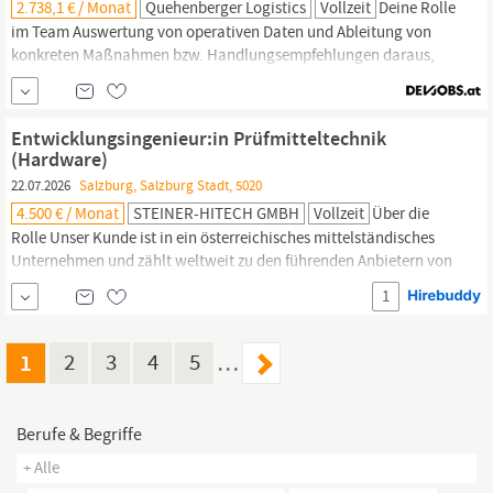
2.738,1 € / Monat
Quehenberger Logistics
Vollzeit
Deine Rolle
im Team Auswertung von operativen Daten und Ableitung von
konkreten Maßnahmen bzw. Handlungsempfehlungen daraus,
mit dem Ziel, die Effizienz zu steigern. Erstellung von KPI s und
Reportings. Planung, Entwicklung und Kalkulation von
individuellen Lösungskonzepten für unsere Bestands- und
Entwicklungsingenieur:in Prüfmitteltechnik
Neukunden. Analyse von Ausschreibungsunterlagen und
(Hardware)
Kundenanforderungen....
22.07.2026
Salzburg, Salzburg Stadt, 5020
4.500 € / Monat
STEINER-HITECH GMBH
Vollzeit
Über die
Rolle Unser Kunde ist in ein österreichisches mittelständisches
Unternehmen und zählt weltweit zu den führenden Anbietern von
kompletten Automatisierungssystemen und ist in der Forschung,
1
Entwicklung, Produktion und im Vertrieb für den industriellen
Maschinen- und Anlagenbau tätig. Sie verfügen über fundiertes
technisches Know-how, arbeiten gerne praktisch mit...
1
2
3
4
5
…
Berufe & Begriffe
+ Alle