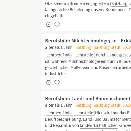
Obersteiermark eine:n engagierte:n (
Salzburg
,
fachgerechte Belieferung unserer Kund:innen. Tr
eingehalten.
Berufsbild: Milchtechnologe/-in - Erk
älter als 1 Jahr
Salzburg, Salzburg Stadt, 5020
Lehrberuf.info
Lehrstelle
durch Landesgesetze
ist, während Milchtechnologie ein durch Bundesg
gewerblichen Molkereien und Käsereien arbeite
industrielle...
Berufsbild: Land- und Baumaschinente
älter als 1 Jahr
Salzburg, Salzburg Stadt, 5020
Lehrberuf.info
Lehrstelle
Hier wird nur das Be
Berufsbeschreibung: Land- und Baumaschinent
und Reparatur von
landwirtschaftlichen
Fahrzeu