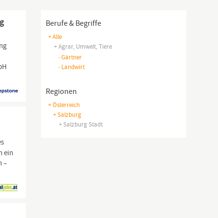
rg
Berufe & Begriffe
+ Alle
ung
+ Agrar, Umwelt, Tiere
-
Gärtner
mbH
-
Landwirt
Regionen
+ Österreich
+ Salzburg
+ Salzburg Stadt
es
n ein
n –