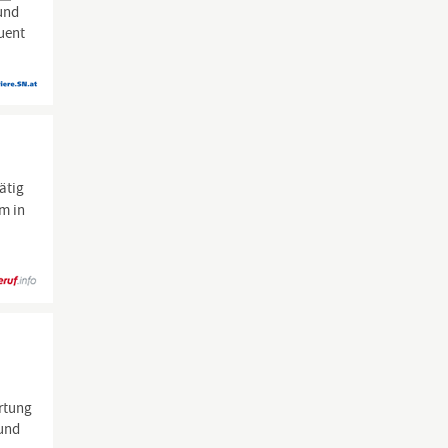
 und
quent
ätig
em in
rtung
 und