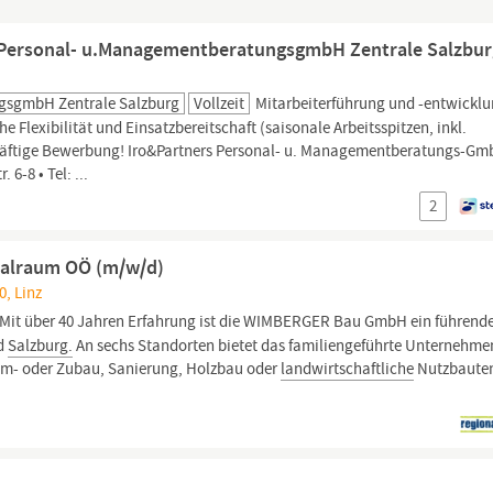
s Personal- u.ManagementberatungsgmbH Zentrale Salzbu
gsgmbH Zentrale Salzburg
Vollzeit
Mitarbeiterführung und -entwickl
e Flexibilität und Einsatzbereitschaft (saisonale Arbeitsspitzen, inkl.
kräftige Bewerbung! Iro&Partners Personal- u. Managementberatungs-G
 6-8 • Tel: ...
2
tralraum OÖ (m/w/d)
0, Linz
Mit über 40 Jahren Erfahrung ist die WIMBERGER Bau GmbH ein führend
nd
Salzburg.
An sechs Standorten bietet das familiengeführte Unternehme
m- oder Zubau, Sanierung, Holzbau oder
landwirtschaftliche
Nutzbaute