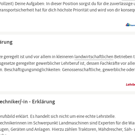
 Vollzeit) Deine Aufgaben: In dieser Position sorgst du für die zuverlässige
ansportsicherheit hat für dich höchste Priorität und wird von dir konse
lärung
 geregelt ist und vor allem in kleineren
landwirtschaftlichen
Betrieben t
esetze geregelter gewerblicher Lehrberuf ist, dessen Fachkräfte vor all
n. Beschäftigungsmöglichkeiten: Genossenschaftliche, gewerbliche oder
chniker/-in - Erklärung
rufsbild erklärt. Es handelt sich nicht um eine echte Lehrstelle.
echnikerinnen im Schwerpunkt Landmaschinen sind Experten für die Wa
gen, Geräten und Anlagen. Hierzu zählen Traktoren, Mähdrescher, Säh-