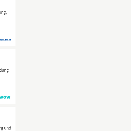
ung,
n
ldung
rg
und