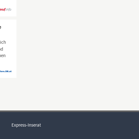
e
dich
nd
hen
Express-Inserat