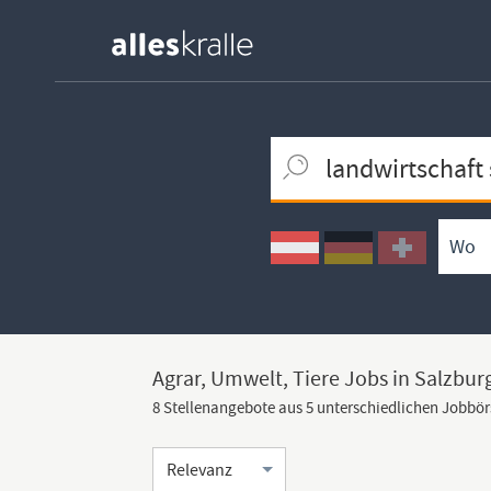
Keywortsuche
Ortssuche
Umkreissuche
Arbeitsform
Agrar, Umwelt, Tiere Jobs in Salzbur
8 Stellenangebote aus 5 unterschiedlichen Jobbö
Sortierung