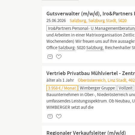
Gutsverwalter (m/w/d), Iro&Partner
25.06.2026
Salzburg, Salzburg Stadt, 5020
Iro&Partners Personal- U.Managementberatun
und Arbeiten in einer Matrixorganisation Zeitlich
Wochenenden) Wir freuen uns auf Ihre aussag
Office
Salzburg:
5020
Salzburg,
Reichenhaller Str.
Vertrieb Privatbau Mühlviertel - Zen
älter als 1 Jahr
Oberösterreich, Linz Stadt, 402
3.958 € / Monat
Wimberger Gruppe
Vollzeit
Bauunternehmen in Ober-, Niederösterreich u
umfassendes Leistungsspektrum. Ob Neubau, U
WIMBERGER setzt auf die
Regionaler Verkaufsleiter (m/w/d)