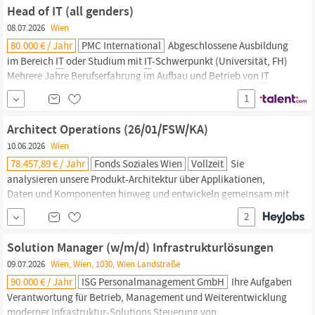
Unternehmensumfeld mit attraktiven...
Head of IT (all genders)
08.07.2026
Wien
80.000 € / Jahr
PMC International
Abgeschlossene Ausbildung
im Bereich
IT
oder Studium mit
IT
-Schwerpunkt (Universität, FH)
Mehrere Jahre Berufserfahrung im Aufbau und Betrieb von
IT
Infrastrukturen, im Bereich
IT-Security
, Erfahrung mit ITIL-
1
Prozessen von Vorteil Einschlägige Projektmanagement-
Erfahrung, idealerweise auch im...
Architect Operations (26/01/FSW/KA)
10.06.2026
Wien
78.457,89 € / Jahr
Fonds Soziales Wien
Vollzeit
Sie
analysieren unsere Produkt-Architektur über Applikationen,
Daten und Komponenten hinweg und entwickeln gemeinsam mit
den Mitarbeiter:innen der technischen Teams eine Zielarchitektur.
2
Sie arbeiten führend an der Weiterentwicklung Architektur-
Prinzipien und
IT
-Standards der Stabsstelle Digitalisierung &
IT
Solution Manager (w/m/d) Infrastrukturlösungen
mit. Sie arbeiten in Architektur- und
IT-Security
09.07.2026
Wien, Wien, 1030, Wien Landstraße
90.000 € / Jahr
ISG Personalmanagement GmbH
Ihre Aufgaben
Verantwortung für Betrieb, Management und Weiterentwicklung
moderner Infrastruktur-Solutions Steuerung von