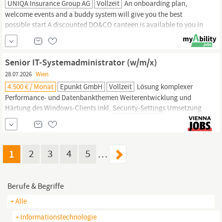
UNIQA Insurance Group AG
Vollzeit
An onboarding plan,
welcome events and a buddy system will give you the best
possible start A discounted DO&CO canteen is available to you in
the office, and you will also receive financial support for meals if
you work from home A modern & bright office with break areas in
the heart of the city as well as modern
IT
equipment provide a
Senior IT-Systemadministrator (w/m/x)
good environment Discounted insurance and a company subsidy
28.07.2026
Wien
provide
security.
4.500 € / Monat
Epunkt GmbH
Vollzeit
Lösung komplexer
Performance- und Datenbankthemen Weiterentwicklung und
Härtung des Windows-Clients inkl.
Security-Settings
Umsetzung
technischer
Security-Vorgaben
und Compliance-Anforderungen
Schnittstelle zwischen Application Management und
Rechenzentrum Umsetzung von Anforderungen rund um NIS2 Wie
du arbeitest: eigenständig, im...
1
2
3
4
5
…
Berufe & Begriffe
+ Alle
+ Informationstechnologie