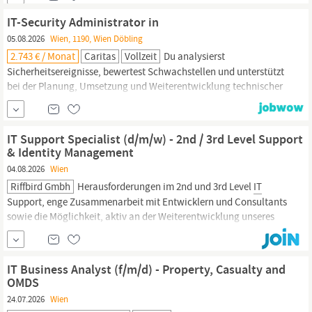
Kundenorientierung, um Sicherheitsabläufe im Betrieb zu
beaufsichtigen und zu kontrollieren. TECHSEARCH ist Recruiting-
IT-Security Administrator in
Experte in der Suche und Auswahl von
IT
und Engineering
05.08.2026
Wien, 1190, Wien Döbling
Spezialistinnen und Spezialisten.
2.743 € / Monat
Caritas
Vollzeit
Du analysierst
Sicherheitsereignisse, bewertest Schwachstellen und unterstützt
bei der Planung, Umsetzung und Weiterentwicklung technischer
Security-Maßnahmen.
Zu deinen Aufgaben gehören
insbesondere: Administration, Konfiguration und laufende
Weiterentwicklung von
Security-Lösungen
in einer hybriden
IT
-
IT Support Specialist (d/m/w) - 2nd / 3rd Level Support
Umgebung...
& Identity Management
04.08.2026
Wien
Riffbird Gmbh
Herausforderungen im 2nd und 3rd Level
IT
Support, enge Zusammenarbeit mit Entwicklern und Consultants
sowie die Möglichkeit, aktiv an der Weiterentwicklung unseres
Produkts mitzuwirken. Dich erwartet ein technisch starkes Team,
maximale Homeoffice-Flexibilität, spannende
IT-Security
-
Themen und ein Arbeitsumfeld, das Eigeninitiative,...
IT Business Analyst (f/m/d) - Property, Casualty and
OMDS
24.07.2026
Wien