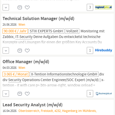
Kundenaufträgen rund um Server, Netzwerk, Applikationshosting,
3
Client Management, Collaboration Services und
IT
Security
Kaufmännische Gesamtverantwortung sowie Sicherstellung von
Technical Solution Manager (m/w/d)
Datenschutz- und
Security-Anforderungen
Koordination virtueller
25.06.2026
Wien
90.000 € / Jahr
STIX EXPERTS GmbH
Vollzeit
Monitoring mit
Zabbix,
IT-Security
Deine Aufgaben Du entwickelst technische
Konzepte und Lösungen für einen der größten Key Accounts Du
formulierst Kunden- und Systemanforderungen Du erarbeitest
1
technische Konzepte und schreibst Systemspezifikationen Du
untersuchst technische Lösungen für Kunden unter
Office Manager (m/w/d)
Berücksichtigung aller Risiken hinsichtlich Safety- und
IT-
04.03.2026
Wien
Security
Aspekten Du
3.065 € / Monat
X-Tention Informationstechnologie GmbH
div
div
Security
Operations Center Engineer/SOC Expert (m/w/d) | x-
tention -
it
with care p>.btn-arrow-right, window.onload =
function () Office Manager (m/w/d)
Wien
Intro Deine persönliche
1
Ansprechpartnerin Caroline EngljähringerHuman
ResourcesKlicken zum Anzeigen der E-Mail Traumjob nicht dabei?
Lead Security Analyst (m/w/d)
Schicke uns eine
16.04.2026
Oberösterreich, Freistadt, 4232, Hagenberg im Mühlkreis,