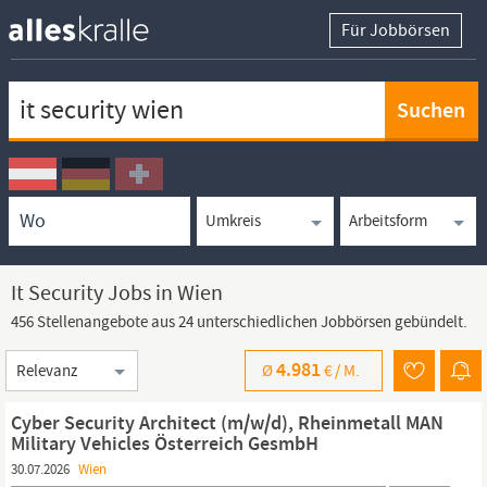
Für Jobbörsen
Keywortsuche
Ortssuche
Umkreissuche
Arbeitsform
It Security Jobs in Wien
456 Stellenangebote aus 24 unterschiedlichen Jobbörsen gebündelt.
Sortierung
4.981
Ø
€ /
M.
Cyber Security Architect (m/w/d), Rheinmetall MAN
Military Vehicles Österreich GesmbH
30.07.2026
Wien