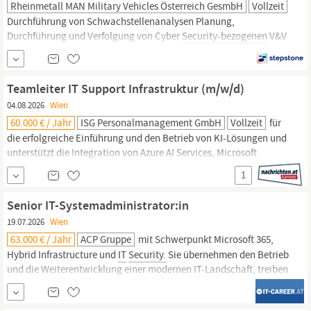
Rheinmetall MAN Military Vehicles Österreich GesmbH
Vollzeit
Durchführung von Schwachstellenanalysen Planung,
Durchführung und Verfolgung von Cyber
Security-bezogenen
V&V
(z.B. Testungen) Abgeschlossenes Studium im Bereich Informatik,
Elektrotechnik oder Wirtschaftsingenieurwesen Relevante
Berufserfahrung in einer vergleichbaren Tätigkeit Gute Kenntnisse
Teamleiter IT Support Infrastruktur (m/w/d)
in der Nutzfahrzeugtechnik sowie in den Bereichen...
04.08.2026
Wien
60.000 € / Jahr
ISG Personalmanagement GmbH
Vollzeit
für
die erfolgreiche Einführung und den Betrieb von KI-Lösungen und
unterstützt die Integration von Azure AI Services, Microsoft
Copilot und weiteren KI-Technologien in die bestehende
IT
-
1
Landschaft. Du arbeitest eng mit dem KI-Team zusammen und
unterstützt den Aufbau von AI Governance-, MLOps-,
Security-
Senior IT-Systemadministrator:in
und Compliance-Standards, um...
19.07.2026
Wien
63.000 € / Jahr
ACP Gruppe
mit Schwerpunkt Microsoft 365,
Hybrid Infrastructure und
IT
Security.
Sie übernehmen den Betrieb
und die Weiterentwicklung einer modernen
IT
-Landschaft, treiben
Security-Themen
voran und bringen fundierte Erfahrung im
Microsoft-Umfeld mit. Es erwartet Sie ein stabiles