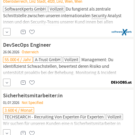
Oberösterreich, Linz Stadt, 4020, Linz, Wien, Wien
SoftwareXperts GmbH
Vollzeit
Du fungierst als zentrale
Schnittstelle zwischen unseren internationalen
Security
Analyst
innen und den
Security-Teams
unserer Kund innen bei allen
Themen rund um Detection & Response Du führst ganzheitliche
Analysen durch, um strategische Optimierungspotenziale sowohl
bei den
Security-Maßnahmen
unserer Kund innen...
DevSecOps Engineer
26.06.2026
Österreich
55.000 € / Jahr
A-Trust GmbH
Vollzeit
Management: Du
identifizierst Schwachstellen, bewertest deren Risiko und
unterstützt proaktiv bei der Behebung. Monitoring & Incident
Response: Du erweiterst
Security-Monitoring-Lösungen
und
unterstützt im Ernstfall bei der Analyse und Eindämmung von
Sicherheitsvorfällen. Kultur: Du coachst unsere Entwickler in
Sicherheitsmitarbeiter:in
Secure Coding Practices und
01.07.2026
Not Specified
3.600 € / Monat
TECHSEARCH - Recruiting Von Experten Für Experten
Vollzeit
Wir suchen für unseren Kunden eine:n Sicherheitsmitarbeiter:in
mit Leidenschaft für
Security-Prozesse
und hoher