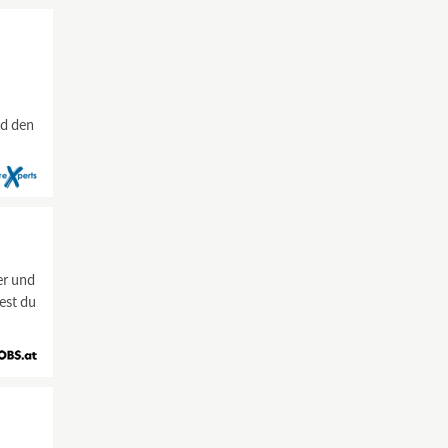
nd den
er und
est du