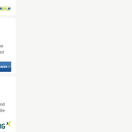
he
eit
:
und
die