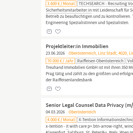
3.600 € / Monat
TECHSEARCH - Recruiting Von
Sicherheitsmitarbeiter:in
mit Leidenschaft für 
Betrieb zu beaufsichtigen und zu kontrolliere
Engineering Spezialistinnen und Spezialisten.
Projektleiter:in Immobilien
23.06.2026
Oberösterreich, Linz Stadt, 4020, Li
70.000 € / Jahr
Raiffeisen Oberösterreich
Vol
Treuhand Immobilien GmbH ist mit ihren 350 Mit
Prag tätig und zählt zu den größten und erfolg
der Raiffeisenlandesbank
Senior Legal Counsel Data Privacy (m
04.03.2026
Oberösterreich
4.000 € / Monat
X-Tention Informationstech
x-tention -
it
with care p>.btn-arrow-right, wind
Klagenfurt, Salzburg, St. Peter/Au, Wels,
Wien
In