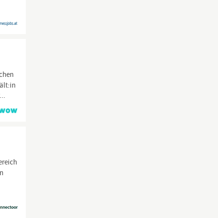
ichen
ält:in
..
ereich
in