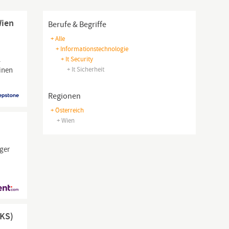
Wien
Berufe & Begriffe
+ Alle
+ Informationstechnologie
.
+ It Security
einen
+ It Sicherheit
Regionen
+ Österreich
+ Wien
ger
-KS)