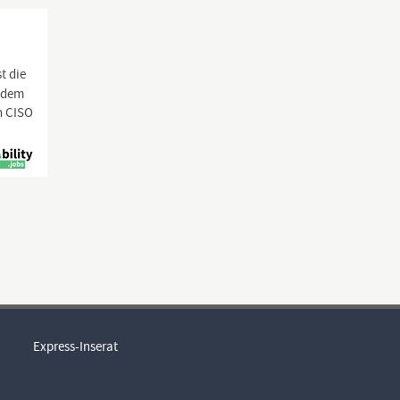
t die
t dem
n CISO
Express-Inserat