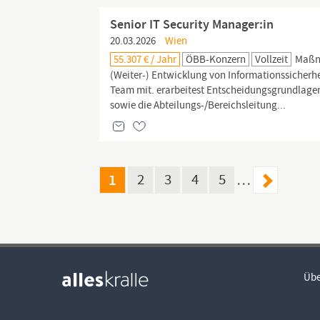
Senior IT Security Manager:in
20.03.2026
Wien
55.307 € / Jahr
ÖBB-Konzern
Vollzeit
Maßna
(Weiter-) Entwicklung von Informationssicherh
Team mit. erarbeitest Entscheidungsgrundlage
sowie die Abteilungs-/Bereichsleitung...
1
2
3
4
5
…
Übe