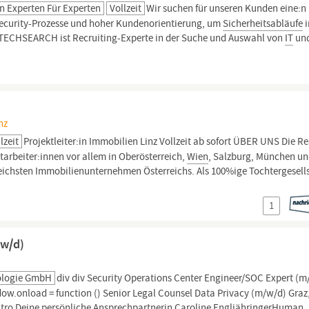
 Experten Für Experten
Vollzeit
Wir suchen für unseren Kunden eine:n
Security-Prozesse und hoher Kundenorientierung, um
Sicherheitsabläufe
n. TECHSEARCH ist Recruiting-Experte in der Suche und Auswahl von
IT
un
nz
lzeit
Projektleiter:in Immobilien Linz Vollzeit ab sofort ÜBER UNS Die Re
arbeiter:innen vor allem in Oberösterreich,
Wien
, Salzburg, München u
reichsten Immobilienunternehmen Österreichs. Als 100%ige Tochtergesell
1
/w/d)
nologie GmbH
div div Security Operations Center Engineer/SOC Expert (m
ow.onload = function () Senior Legal Counsel Data Privacy (m/w/d) Graz
tro Deine persönliche Ansprechpartnerin Caroline EngljähringerHuman