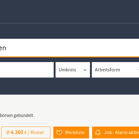
bbörsen gebündelt.
4.360
Ø
€ /
Monat
Merkliste
Job-
Alarm
aktiv