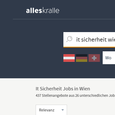
Keywortsuche
Ortssuche
Umkreissuche
Arbeitsform
It Sicherheit Jobs in Wien
437 Stellenangebote aus 26 unterschiedlichen Jo
Sortierung