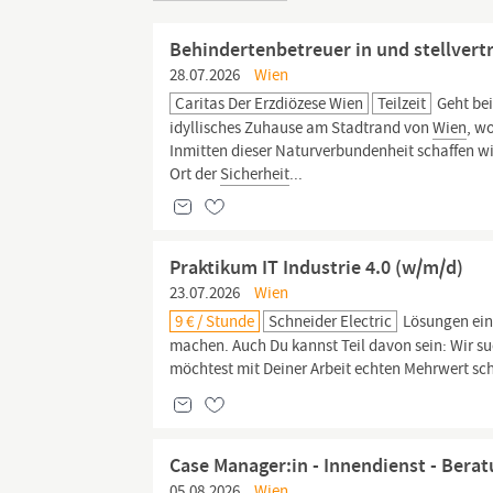
Behindertenbetreuer in und stellvertr
28.07.2026
Wien
Caritas Der Erzdiözese Wien
Teilzeit
Geht bei
idyllisches Zuhause am Stadtrand von
Wien
, w
Inmitten dieser Naturverbundenheit schaffen wi
Ort der
Sicherheit
...
Praktikum IT Industrie 4.0 (w/m/d)
23.07.2026
Wien
9 € / Stunde
Schneider Electric
Lösungen einb
machen. Auch Du kannst Teil davon sein: Wir s
möchtest mit Deiner Arbeit echten Mehrwert sch
Case Manager:in - Innendienst - Bera
05.08.2026
Wien