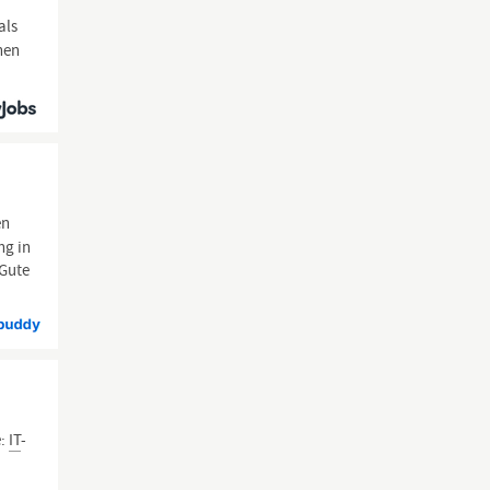
als
nen
en
ng in
 Gute
e:
IT
-