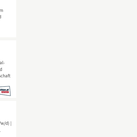
im
d
al-
nd
schaft
/w/d) |
,