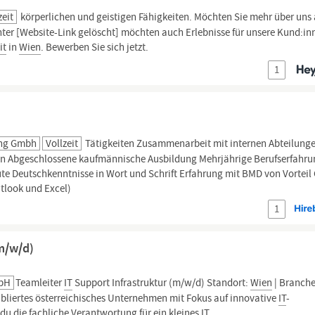
zeit
körperlichen und geistigen Fähigkeiten. Möchten Sie mehr über uns 
nter [Website-Link gelöscht] möchten auch Erlebnisse für unsere Kund:in
it
in
Wien
. Bewerben Sie sich jetzt.
1
ung Gmbh
Vollzeit
Tätigkeiten Zusammenarbeit mit internen Abteilung
n Abgeschlossene kaufmännische Ausbildung Mehrjährige Berufserfahru
te Deutschkenntnisse in Wort und Schrift Erfahrung mit BMD von Vorteil
tlook und Excel)
1
(m/w/d)
mbH
Teamleiter
IT
Support Infrastruktur (m/w/d) Standort:
Wien
| Branch
tabliertes österreichisches Unternehmen mit Fokus auf innovative
IT
-
du die fachliche Verantwortung für ein kleines
IT
...