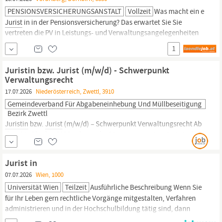
PENSIONSVERSICHERUNGSANSTALT
Vollzeit
Was macht ein e
Jurist
in in der Pensionsversicherung? Das erwartet Sie Sie
vertreten die PV in Leistungs- und Verwaltungsangelegenheiten
vor den Gerichten und den Verwaltungsbehörden Darüber hinaus
1
obliegt Ihnen die Verfassung von Schriftsätzen, insbesondere
Klagebeantwortungen und Rechtsmittel Zu Ihrem
Juristin bzw. Jurist (m/w/d) - Schwerpunkt
Aufgabengebiet
Verwaltungsrecht
17.07.2026
Niederösterreich, Zwettl, 3910
Gemeindeverband Für Abgabeneinhebung Und Müllbeseitigung
Bezirk Zwettl
Juristin
bzw.
Jurist
(m/w/d) – Schwerpunkt Verwaltungsrecht Ab
dem 01. Oktober 2026 gelangt der Dienstposten einer
juristischen
Sachbearbeitung (Tätigkeitsprofil 4.3.) mit einem
Beschäftigungsausmaß von 20 Wochenstunden beim
Jurist in
Gemeindeverband für Abgabeneinhebung und Müllbeseitigung
07.07.2026
Wien, 1000
Bezirk Zwettl mit Dienstort Zwettl zur...
Universität Wien
Teilzeit
Ausführliche Beschreibung Wenn Sie
für Ihr Leben gern rechtliche Vorgänge mitgestalten, Verfahren
administrieren und in der Hochschulbildung tätig sind, dann
willkommen im Team! Ihr persönlicher Wirkungsraum: Als
Jurist