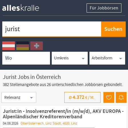
Für Jobbörsen
Keywortsuche
Ortssuche
Umkreissuche
Arbeitsform
Jurist Jobs in Österreich
382 Stellenangebote aus 26 unterschiedlichen Jobbörsen gebündelt.
Sortierung
4.372
Ø
€ /
M.
Jurist:in - Insolvenzreferent/in (m/w/d), AKV EUROPA -
Alpenländischer Kreditorenverband
04.08.2026
Oberösterreich, Linz Stadt, 4020, Linz