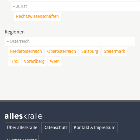
+ Jurist
Rechtswissenschaften
Regionen
+ Österreich
Niederösterreich
Oberösterreich
Salzburg
Steiermark
Tirol
Vorarlberg
Wien
Über alleskralle
Datenschutz
Kontakt & Impressum