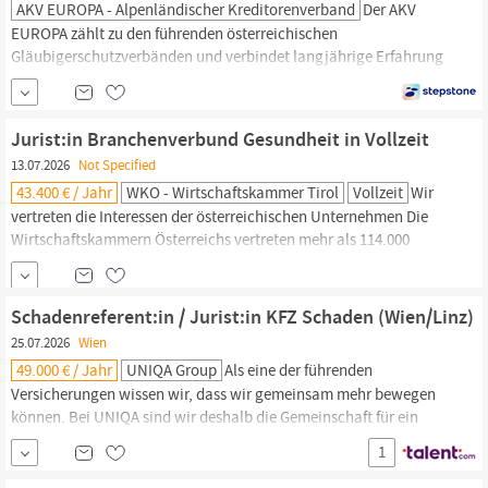
AKV EUROPA - Alpenländischer Kreditorenverband
Der AKV
EUROPA zählt zu den führenden österreichischen
Gläubigerschutzverbänden und verbindet langjährige Erfahrung
mit moderner Dienstleistung. Wir betreuen unsere Mitglieder und
Mandant:innen erfolgreich in den Bereichen Insolvenz, Inkasso,
Auskunft, Treuhand und Beratung. Für unsere Geschäftsstelle in
Jurist:in Branchenverbund Gesundheit in Vollzeit
LINZ suchen wir einen
Jurist:in
–
13.07.2026
Not Specified
43.400 € / Jahr
WKO - Wirtschaftskammer Tirol
Vollzeit
Wir
vertreten die Interessen der österreichischen Unternehmen Die
Wirtschaftskammern Österreichs vertreten mehr als 114.000
Mitgliedsbetriebe. Als starke Stimme der Unternehmen setzen wir
uns für eine zukunftsorientierte und wirtschaftsfreundliche Politik
ein, z.B. für Steuerentlastung, Bürokratie-Abbau, Förderungen.
Schadenreferent:in / Jurist:in KFZ Schaden (Wien/Linz)
Jurist:in
Branchenverbund Gesundheit...
25.07.2026
Wien
49.000 € / Jahr
UNIQA Group
Als eine der führenden
Versicherungen wissen wir, dass wir gemeinsam mehr bewegen
können. Bei UNIQA sind wir deshalb die Gemeinschaft für ein
besseres Leben. Wir nutzen unsere individuellen Fähigkeiten, um
1
zusammen eine bessere Zukunft zu gestalten. Erzähle uns von
deinen Stärken und bewirb dich als Schadenreferent:in /
Jurist:in