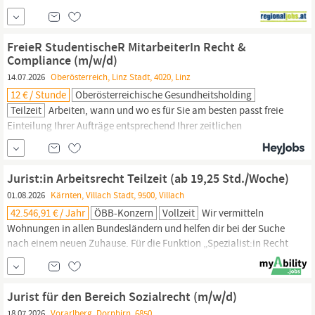
uns als Asset Manager Rechtliche Beratung und
Sparringpartner:in der Fachbereiche Mitarbeit in einem
engagierten Team Recht Fondsadministration Anforderungen
FreieR StudentischeR MitarbeiterIn Recht &
Abgeschlossene oder fortgeschrittene
juristische
Ausbildung
Compliance (m/w/d)
und/oder
14.07.2026
Oberösterreich, Linz Stadt, 4020, Linz
12 € / Stunde
Oberösterreichische Gesundheitsholding
Teilzeit
Arbeiten, wann und wo es für Sie am besten passt freie
Einteilung Ihrer Aufträge entsprechend Ihrer zeitlichen
Verfügbarkeit perfekte Vereinbarkeit mit Studium und Privatleben
Mitarbeit an einem zukunftsweisenden KI-Projekt im
Rechtsbereich wertvolle Praxiserfahrung im Gesundheits- und
Jurist:in Arbeitsrecht Teilzeit (ab 19,25 Std./Woche)
Unternehmensrecht enge Zusammenarbeit mit erfahrenen
01.08.2026
Kärnten, Villach Stadt, 9500, Villach
JuristInnen
...
42.546,91 € / Jahr
ÖBB-Konzern
Vollzeit
Wir vermitteln
Wohnungen in allen Bundesländern und helfen dir bei der Suche
nach einem neuen Zuhause. Für die Funktion „Spezialist:in Recht
(
Jurist:in
) ist (laut Rahmenkollektivvertrag für Angestellte in
Information und Consulting) ein Mindestentgelt von € 42.546,91
brutto/Jahr bei einem Beschäftigungsausmaß
Jurist für den Bereich Sozialrecht (m/w/d)
18.07.2026
Vorarlberg, Dornbirn, 6850