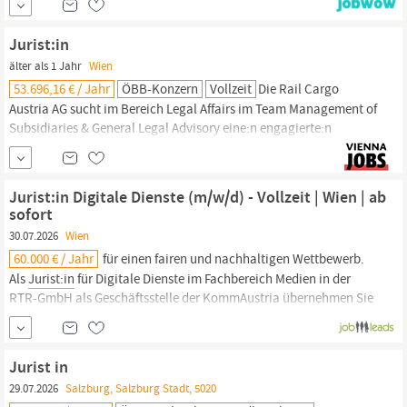
in sind Sie direkt der Abteilungsleitung zugeordnet und für alle
rechtlichen Erledigungen der Studienzulassung verantwortlich.
Jurist:in
Die...
älter als 1 Jahr
Wien
53.696,16 € / Jahr
ÖBB-Konzern
Vollzeit
Die Rail Cargo
Austria AG sucht im Bereich Legal Affairs im Team Management of
Subsidiaries & General Legal Advisory eine:n engagierte:n
Jurist:in.
Dein Job, du. bietest allgemeine rechtliche Beratung mit
Schwerpunkt auf branchenspezifische wirtschaftsrechtliche
Fragestellungen und Gesellschaftsrecht für Bedarfsträger:innen
Jurist:in Digitale Dienste (m/w/d) - Vollzeit | Wien | ab
der Rail Cargo Group.
sofort
30.07.2026
Wien
60.000 € / Jahr
für einen fairen und nachhaltigen Wettbewerb.
Als
Jurist:in
für Digitale Dienste im Fachbereich Medien in der
RTR-GmbH als Geschäftsstelle der KommAustria übernehmen Sie
eine Schlüsselfunktion, die
juristische
Kompetenz und
strategisches Denken verbindet. Sie agieren als wichtige
Schnittstelle von Recht, Medien und Innovation, tragen...
Jurist in
29.07.2026
Salzburg, Salzburg Stadt, 5020