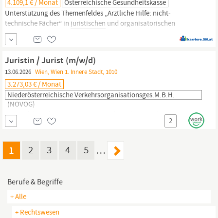
4.109,1 € / Monat
Österreichische Gesundheitskasse
Unterstützung des Themenfeldes „Ärztliche Hilfe: nicht-
technische Fächer“ in
juristischen
und organisatorischen
Angelegenheiten Aufbereitung von Entscheidungsgrundlagen und
Berichterstellung für Führungskräfte und Selbstverwaltung
Mitwirkung bei der Vorbereitung von Vertragsverhandlungen
Juristin / Jurist (m/w/d)
sowie Teilnahme an den Verhandlungen
13.06.2026
Wien, Wien 1. Innere Stadt, 1010
3.273,03 € / Monat
Niederösterreichische Verkehrsorganisationsges.m.b.H.
(NÖVOG)
Wir sind die NÖVOG. Mit unseren sechs Bahnen und zwei
2
Seilbahnen, unseren regionalen Busangeboten und
bedarfsgerechten Mobilitätskonzepten für Gemeinden stellen wir
in ganz Niederösterreich ein dichtes öffentliches und touristisches
1
2
3
4
5
…
Mobilitätsnetz für unsere Kundinnen und Kunden bereit. Mobilität
neu denken ist nur gemeinsam möglich – als Team. Mit 480
Kolleginnen und...
Berufe & Begriffe
+ Alle
+ Rechtswesen