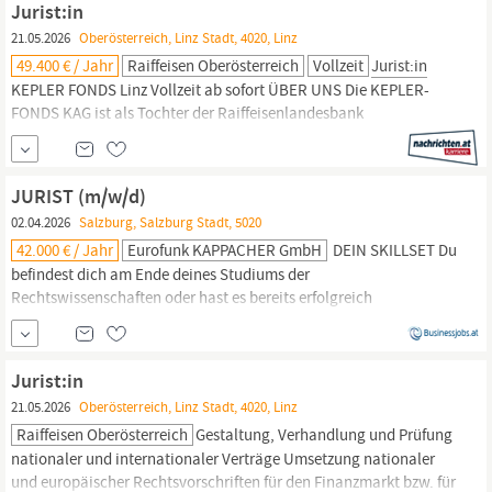
Jurist:in
KFZ Schaden (Wien/Linz)...
21.05.2026
Oberösterreich, Linz Stadt, 4020, Linz
49.400 € / Jahr
Raiffeisen Oberösterreich
Vollzeit
Jurist:in
KEPLER FONDS Linz Vollzeit ab sofort ÜBER UNS Die KEPLER-
FONDS KAG ist als Tochter der Raiffeisenlandesbank
Oberösterreich AG eine der erfolgreichsten österreichischen
Kapitalanlagegesellschaften. Mit einem Fondsvolumen von über
18 Milliarden Euro belegt KEPLER Rang 3 unter den
JURIST (m/w/d)
Kapitalanlagegesellschaften in Österreich.
02.04.2026
Salzburg, Salzburg Stadt, 5020
42.000 € / Jahr
Eurofunk KAPPACHER GmbH
DEIN SKILLSET Du
befindest dich am Ende deines Studiums der
Rechtswissenschaften oder hast es bereits erfolgreich
abgeschlossen und verfügst idealerweise über erste
Berufserfahrung im
juristischen
Umfeld. Du zeichnest dich durch
eine rasche Auffassungsgabe aus und bringst die Fähigkeit mit,
Jurist:in
auch komplexe Sachverhalte zu strukturieren und zielgerichtet...
21.05.2026
Oberösterreich, Linz Stadt, 4020, Linz
Raiffeisen Oberösterreich
Gestaltung, Verhandlung und Prüfung
nationaler und internationaler Verträge Umsetzung nationaler
und europäischer Rechtsvorschriften für den Finanzmarkt bzw. für