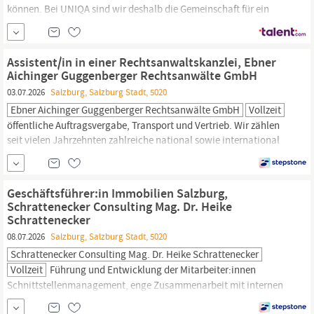
können. Bei UNIQA sind wir deshalb die Gemeinschaft für ein
besseres Leben. Wir nutzen unsere individuellen Fähigkeiten, um
zusammen eine bessere Zukunft zu gestalten. Erzähle uns von
deinen Stärken und bewirb dich als Schadenreferent:in/
Jurist:in
Assistent/in in einer Rechtsanwaltskanzlei, Ebner
Haftpflichtschaden Das...
Aichinger Guggenberger Rechtsanwälte GmbH
03.07.2026
Salzburg, Salzburg Stadt, 5020
Ebner Aichinger Guggenberger Rechtsanwälte GmbH
Vollzeit
öffentliche Auftragsvergabe, Transport und Vertrieb. Wir zählen
seit vielen Jahrzehnten zahlreiche national sowie international
tätige Unternehmen zu unseren ständigen Klienten. Wir
verstärken unser Team und suchen im Rahmen einer
Vollzeitbeschäftigung ab sofort einein in einer
Geschäftsführer:in Immobilien Salzburg,
Rechtsanwaltskanzlei in Vollzeit für sofortigen Eintritt Assistenz
Schrattenecker Consulting Mag. Dr. Heike
der
Juristen/Innen
Akten-
Schrattenecker
08.07.2026
Salzburg, Salzburg Stadt, 5020
Schrattenecker Consulting Mag. Dr. Heike Schrattenecker
Vollzeit
Führung und Entwicklung der Mitarbeiter:innen
Schnittstellenmanagement, enge Zusammenarbeit mit internen
und externen Partnern Direkt an den Vorstand berichtend