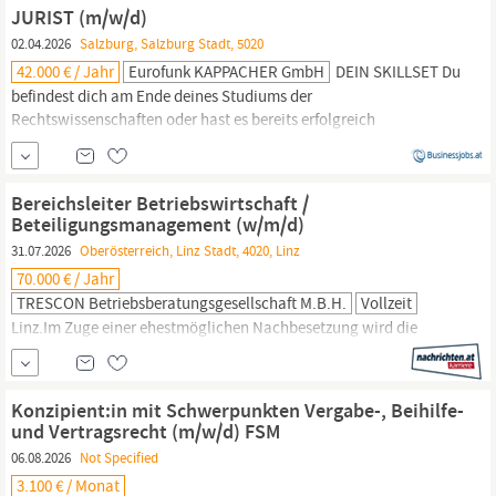
kurzen Sprung entfernt. Das Biodorf Seeham steht für gelebte
JURIST (m/w/d)
Nachhaltigkeit, regionale
02.04.2026
Salzburg, Salzburg Stadt, 5020
42.000 € / Jahr
Eurofunk KAPPACHER GmbH
DEIN SKILLSET Du
befindest dich am Ende deines Studiums der
Rechtswissenschaften oder hast es bereits erfolgreich
abgeschlossen und verfügst idealerweise über erste
Berufserfahrung im
juristischen
Umfeld. Du zeichnest dich durch
eine rasche Auffassungsgabe aus und bringst die Fähigkeit mit,
Bereichsleiter Betriebswirtschaft /
auch komplexe Sachverhalte zu strukturieren und zielgerichtet...
Beteiligungsmanagement (w/m/d)
31.07.2026
Oberösterreich, Linz Stadt, 4020, Linz
70.000 € / Jahr
TRESCON Betriebsberatungsgesellschaft M.b.H.
Vollzeit
Linz.Im Zuge einer ehestmöglichen Nachbesetzung wird die
Leitung des Bereichs Betriebswirtschaft neu besetzt. Die Position
bietet die Möglichkeit, die betriebswirtschaftliche und
juristische
Steuerung und Weiterentwicklung der Unternehmensgruppe
Konzipient:in mit Schwerpunkten Vergabe-, Beihilfe-
gemeinsam mit der Geschäftsführung maßgeblich mitzugestalten
und Vertragsrecht (m/w/d) FSM
und einen wesentlichen Beitrag zur Erreichung...
06.08.2026
Not Specified
3.100 € / Monat