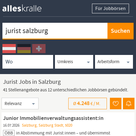
Für Jobbörsen
Keywortsuche
Ortssuche
Umkreissuche
Arbeitsform
Jurist Jobs in Salzburg
41 Stellenangebote aus 12 unterschiedlichen Jobbörsen gebündelt.
Sortierung
4.248
Ø
€ /
M.
Junior Immobilienverwaltungsassistent:in
16.07.2026
Salzburg, Salzburg Stadt, 5020
ÖBB
in Abstimmung mit
Jurist:innen
– und übernimmst