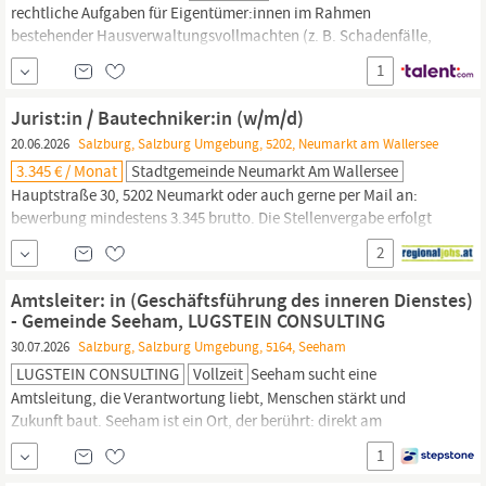
rechtliche Aufgaben für Eigentümer:innen im Rahmen
bestehender Hausverwaltungsvollmachten (z. B. Schadenfälle,
Klagen, Zeugenaussagen). pflegst & nutzt diverse
1
hausverwaltungsspezifische IT-Systeme (z. B. DOXIS, IMMO
Cockpit, infra:GIS) und unterstützt bei der Instandhaltungs- &
Jurist:in / Bautechniker:in (w/m/d)
20.06.2026
Salzburg, Salzburg Umgebung, 5202, Neumarkt am Wallersee
3.345 € / Monat
Stadtgemeinde Neumarkt Am Wallersee
Hauptstraße 30, 5202 Neumarkt oder auch gerne per Mail an:
bewerbung mindestens 3.345 brutto. Die Stellenvergabe erfolgt
unter Bedachtnahme des
Salzburger
Gleichbehandlungsgesetzes.
2
Der Bürgermeister: LAbg. David Egger-Kranzinger
STADTGEMEINDE NEUMARKT AM WALLERSEE Bezirk
Salzburg
-
Amtsleiter: in (Geschäftsführung des inneren Dienstes)
Umgebung Hauptstr. 30, 5202 Neumarkt a. W. Tel.:
- Gemeinde Seeham, LUGSTEIN CONSULTING
30.07.2026
Salzburg, Salzburg Umgebung, 5164, Seeham
LUGSTEIN CONSULTING
Vollzeit
Seeham sucht eine
Amtsleitung, die Verantwortung liebt, Menschen stärkt und
Zukunft baut. Seeham ist ein Ort, der berührt: direkt am
Obertrumer See, mit Sonnenuntergängen, die jeden Tag
1
besonders machen – und der Festspielstadt
Salzburg
nur einen