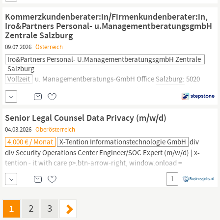
Repräsentation des Unternehmens im Innen- und Außenbereich,
regionale Präsenz, Netzwerkpflege Umfassend ausgebildete/r
Kommerzkundenberater:in/Firmenkundenberater:in,
Manager:in mit betriebswirtschaftlicher,
juristischer
oder
Iro&Partners Personal- u.ManagementberatungsgmbH
technischer...
Zentrale Salzburg
09.07.2026
Österreich
Iro&Partners Personal- U.ManagementberatungsgmbH Zentrale
Salzburg
Vollzeit
u. Managementberatungs-GmbH Office
Salzburg:
5020
Salzburg,
Reichenhaller Str. 6-8 • Tel: +43/(0)662/84 35 67-0 Office
Wien: 1010 Wien, Opernring 9 • Tel: +43/(0)1/877 87 19 e-mail:
p.schmoelzer@iro.co.at • Weitere Stellenangebote:
Senior Legal Counsel Data Privacy (m/w/d)
www.iropartners.at JOKR1 AT, Mit Berufserfahrung,
04.03.2026
Oberösterreich
Kundenservice | Beratung, Beratung |
4.000 € / Monat
X-Tention Informationstechnologie GmbH
div
div Security Operations Center Engineer/SOC Expert (m/w/d) | x-
tention - it with care p>.btn-arrow-right, window.onload =
function () Senior Legal Counsel Data Privacy (m/w/d) Graz,
1
Klagenfurt,
Salzburg,
St. Peter/Au, Wels, Wien Intro Deine
persönliche Ansprechpartnerin Caroline EngljähringerHuman
ResourcesKlicken zum Anzeigen der E-Mail Traumjob...
1
2
3