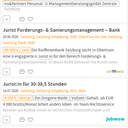
Iro&Partners Personal- U.ManagementberatungsgmbH Zentrale
Salzburg
Vollzeit
erwartet: Dein Aufgabengebiet Mitarbeit an
spannenden Mandaten, insbesondere im Vergaberecht,
Beihilferecht, Vertragsrecht, Energierecht und
Jurist Forderungs- & Sanierungsmanagement – Bank
Informationsfreiheitsrecht Vollumfängliche Einbindung in die
20.06.2026
Salzburg, Salzburg Umgebung, 5162, Obertrum am See, Salzburg,
Aktbearbeitung: Direkter Mandantenkontakt und eigenständige
Salzburg Stadt, 5020
Fallbearbeitung unter Anleitung erfahrener Rechtsanwält:innen
80.000 € / Jahr
Die Raiffeisenbank
Salzburg
sucht in Obertrum
Eigenständige
juristische
...
eine:n engagierte:n
Jurist:in
für den Bereich Forderungs- &
Sanierungsmanagement. In dieser Rolle betreuen Sie Kund:innen
mit Zahlungsrückständen und sind zuständig für Mahnungen und
Klagen. Sie bringen ein abgeschlossenes Studium der
Rechtswissenschaften und idealerweise Erfahrung im...
Jurist:in für 30-38,5 Stunden
14.07.2026
Salzburg, Salzburg Umgebung, 5071, Wals
4.000 € / Monat
Dm Drogerie Markt
Vollzeit
Gehalt: ab EUR
4.000 brutto/Monat Arbeit anders leben: Im Team Rechtsservice
beraten wir Kolleg:innen zu rechtlichen Fragestellungen und
gestalten aktiv die Umsetzung neuer gesetzlicher Anforderungen.
Was diese Rolle besonders macht? Sie verbinden fundierte