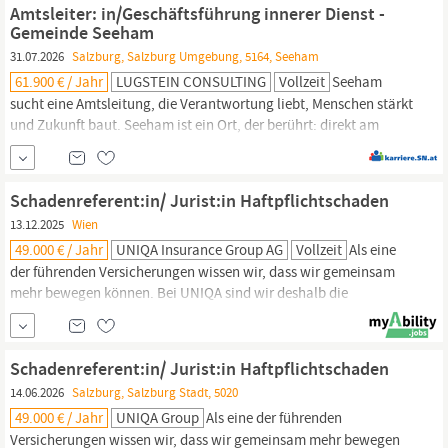
juristische
Expertise mit internationaler Zusammenarbeit und
Amtsleiter: in/Geschäftsführung innerer Dienst -
tragen dazu bei, rechtliche Themen
Gemeinde Seeham
31.07.2026
Salzburg, Salzburg Umgebung, 5164, Seeham
61.900 € / Jahr
LUGSTEIN CONSULTING
Vollzeit
Seeham
sucht eine Amtsleitung, die Verantwortung liebt, Menschen stärkt
und Zukunft baut. Seeham ist ein Ort, der berührt: direkt am
Obertrumer See, mit Sonnenuntergängen, die jeden Tag
besonders machen – und der Festspielstadt
Salzburg
nur einen
kurzen Sprung entfernt. Das Biodorf Seeham steht für gelebte
Schadenreferent:in/ Jurist:in Haftpflichtschaden
Nachhaltigkeit, regionale
13.12.2025
Wien
49.000 € / Jahr
UNIQA Insurance Group AG
Vollzeit
Als eine
der führenden Versicherungen wissen wir, dass wir gemeinsam
mehr bewegen können. Bei UNIQA sind wir deshalb die
Gemeinschaft für ein besseres Leben. Wir nutzen unsere
individuellen Fähigkeiten, um zusammen eine bessere Zukunft zu
gestalten. Erzähle uns von deinen Stärken und bewirb dich als
Schadenreferent:in/ Jurist:in Haftpflichtschaden
Schadenreferent:in/
Jurist:in
Haftpflichtschaden Das...
14.06.2026
Salzburg, Salzburg Stadt, 5020
49.000 € / Jahr
UNIQA Group
Als eine der führenden
Versicherungen wissen wir, dass wir gemeinsam mehr bewegen