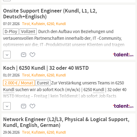
Vollzeit Beginn: ab sofort bewerben Das vertrauen wir dir an
Zubereitung und Verkauf von...
Onsite Support Engineer (Kundl, L1, L2,
Deutsch+Englisch)
07.07.2026
Tirol, Kufstein, 6250, Kundl
D-Ploy
Vollzeit
Durch den Aufbau von Beziehungen und
vertauensvollen Partnerschaften innerhalb der; IT -Community,
optimieren wir die; IT -Produktivität unserer Klienten und tragen
zum Erfolg und den Werten der Unternehmen bei. Wir suchen
engagierte, flexible und lösungsorientierte Persönlichkeiten,
die;vor Ort in
Kundl
arbeiten und Teil einer dynamisch
Koch | 6250 Kundl | 32 oder 40 WSTD
wachsenden...
01.07.2026
Tirol, Kufstein, 6250, Kundl
2.000 € / Monat
Eurest
Zur Verstärkung unseres Teams in 6250
Kundl
suchen wir ab sofort Koch (m/w/x) | 6250
Kundl
| 32 oder 40
WSTD Montag – Freitag | kein Teildienst | ab sofort Job Facts
Bereich: Koch:Köchin Ort: 6250
Kundl
Anstellungsart: Vollzeit
oder Teilzeit Beginn: ab sofort bewerben Das vertrauen wir dir an
Zubereitung...
Network Engineer (L2/L3, Physical & Logical Support,
Kundl, English, German)
29.06.2026
Tirol, Kufstein, 6250, Kundl