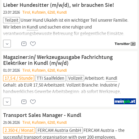
Projekten bei den Top Unternehmen Österreichs! Job-Nr.: 107166
Lieber Hundesitter (m/w/d), wir brauchen Sie!
Einsatzort:
Kundl
Fachbereich:...
23.07.2026
Tirol, Kufstein, 6250, Kundl
Teilzeit
Unser Hund Ukaleh ist ein wichtiger Teil unserer Familie.
Wir leben in
Kundl
und suchen eine ruhige und
verantwortungsbewusste Betreuung für gelegentliche Einsätze.
Ab dem 03.11.2026 wünschen ich eine Ganz- Betreuung da ich für
10 Tage weg muss. Uns ist wichtig, dass Ukaleh in guten Händen
ist und jemand mit Erfahrung und Geduld Zeit mit ihm verbringt.
Magaziner:in/ Werkzeugausgabe Fachrichtung
Elektriker in Kundl (m/w/d)
01.07.2026
Tirol, Kufstein, 6250, Kundl
17,5 € / Stunde
TTI Saalfelden
Vollzeit
Arbeitsort:
Kundl
Gehalt: ab EUR 17,50 Arbeitszeit: Vollzeit Branche: Industrie /
handwerkliches Gewerbe Arbeitsbeginn: ab sofort Werkzeuge,
Material und Organisation gehören für Sie zusammen? Als
Magazinier:in mit Schwerpunkt Elektrik sorgen Sie dafür, dass
unsere Elektriker:innen jederzeit mit dem richtigen Werkzeug und
Transport Sales Manager - Kundl
Material ausgestattet sind.
25.06.2026
Tirol, Kufstein, 6250, Kundl
2.350 € / Monat
FERCAM Austria GmbH
FERCAM Austria – the
successful transport organisation with over 200 employees,