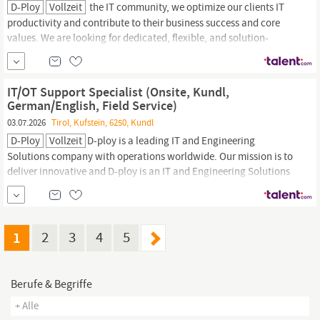
D-Ploy
Vollzeit
the IT community, we optimize our clients IT
productivity and contribute to their business success and core
values. We are looking for dedicated, flexible, and solution-
oriented individuals who would like to work on-site in
Kundl
and
become part of a dynamic, rapidly growing, and international
organization. The candidate will be responsible for the end...
IT/OT Support Specialist (Onsite, Kundl,
German/English, Field Service)
03.07.2026
Tirol, Kufstein, 6250, Kundl
D-Ploy
Vollzeit
D-ploy is a leading IT and Engineering
Solutions company with operations worldwide. Our mission is to
deliver innovative and D-ploy is an IT and Engineering Solutions
company with operations throughout the EMEA region including
Switzerland, Germany, Czech Republic, Austria, UK, as well as the
USA. We pride ourselves on delivering innovative and superior
services and...
1
2
3
4
5
Berufe & Begriffe
+ Alle