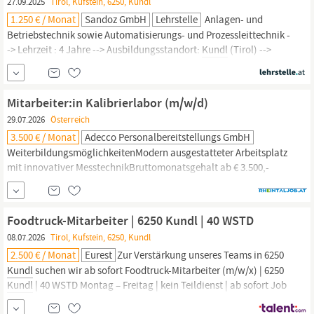
27.09.2025
Tirol, Kufstein, 6250, Kundl
1.250 € / Monat
Sandoz GmbH
Lehrstelle
Anlagen- und
Betriebstechnik sowie Automatisierungs- und Prozessleittechnik -
-> Lehrzeit : 4 Jahre --> Ausbildungsstandort:
Kundl
(Tirol) -->
Berufsschule: 10 Wochen geblockt pro Jahr in Innsbruck -->
Lehrstart: 01. September 2026 --> Bewerbungsfrist : bis 28. Februar
2026 Diese Skills erlernst Du bei uns: Aufspüren und Beseitigen
Mitarbeiter:in Kalibrierlabor (m/w/d)
von...
29.07.2026
Österreich
3.500 € / Monat
Adecco Personalbereitstellungs GmbH
WeiterbildungsmöglichkeitenModern ausgestatteter Arbeitsplatz
mit innovativer MesstechnikBruttomonatsgehalt ab € 3.500,-
(Vollzeit) gemäß Kollektivvertrag Metallgewerbe, mit
Bereitschaft zur Überzahlung je nach Qualifikation und
Berufserfahrung.Arbeitsort:
KundlArbeitszeit:
Foodtruck-Mitarbeiter | 6250 Kundl | 40 WSTD
VollzeitArbeitsbeginn: nach AbspracheSämtliche Bezeichnungen
08.07.2026
Tirol, Kufstein, 6250, Kundl
richten sich an...
2.500 € / Monat
Eurest
Zur Verstärkung unseres Teams in 6250
Kundl
suchen wir ab sofort Foodtruck-Mitarbeiter (m/w/x) | 6250
Kundl
| 40 WSTD Montag – Freitag | kein Teildienst | ab sofort Job
Facts Bereich: Koch:Köchin Ort: 6250
Kundl
Anstellungsart: