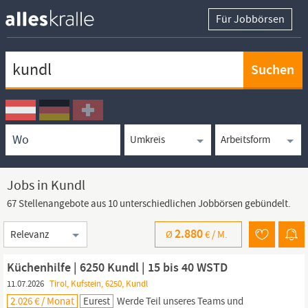
Für Jobbörsen
Keywortsuche
Ortssuche
Umkreissuche
Arbeitsform
Jobs in Kundl
67 Stellenangebote aus 10 unterschiedlichen Jobbörsen gebündelt.
Sortierung
2.880
Ø
€ /
M.
Küchenhilfe | 6250 Kundl | 15 bis 40 WSTD
11.07.2026
Tirol, Kufstein, 6250, Kundl
2.026 € / Monat
Eurest
Werde Teil unseres Teams und