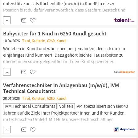
unterstütze uns als Küchenhilfe (m/w/d) in
Kundl!
In dieser
Position bist du dafür verantwortlich, dass Geschirr, Besteck und
Küchenutensilien stets sauber sind – eine entscheidende Aufgabe,
damit der Küchenbetrieb reibungslos funktioniert. Du unterstützt
das Team in verschiedenen Bereichen und trägst so maßgeblich
Babysitter für 1 Kind in 6250 Kundl gesucht
zur
10.04.2026
Tirol, Kufstein, 6250, Kundl
Wir leben in
Kundl
und wünschen uns jemanden, der sich um ein
einjähriges Kind kümmert. Dazu gehört leichte Hausarbeiten zu
übernehmen sowie gelegentlich mit dem Kind spazieren zu
gehen. Wir suchen einfach eine Person, die mich etwas entlasten
kann, damit ich ab und zu Zeit für mich habe. Uns ist wichtig,
dass wir unser Kind in guten
Verfahrenstechniker in Anlagenbau (m/w/d), IVM
Technical Consultants
25.07.2026
Tirol, Kufstein, 6250, Kundl
IVM Technical Consultants
Vollzeit
IVM spezialisiert sich seit 40
Jahren auf die Ziele ihrer Projektpartner innen und ihrer Kunden
im technischen Umfeld. Mit Hilfe unserer technisch affinen
Wissensträger innen schaffen wir jeden Wunsch zu erfüllen.
Werden Sie Consultant bei IVM und arbeiten Sie an spannenden