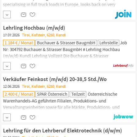
specialising in full truck loads in Europe, looks back on very
successful years. With us YOU can actively shape the future of
FERCAM Austria and build up a department of your own. In order
to expand the powerful teams in our modern open-space offices,
Lehrling Hochbau (m/w/d)
we are hiring: TRANSPORT SALES MANAGERS...
17.07.2026
Tirol, Kufstein, 6250, Kundl
1.184 € / Monat
Buchauer & Strasser BaugmbH
Lehrstelle
Job
Nr: 304792 Buchauer & Strasser BaugmbH # Lehrling Hochbau
(m/w/d)
Kundl
Lehrling Vollzeit Die Buchauer & Strasser
Baugesellschaft m.b.H. ist ein Unternehmen der BODNER Gruppe
und seit über 40 Jahren als renommiertes Bauunternehmen im
Tiroler Unterland bekannt. Starte jetzt deine Karriere bei uns. Zur
Verkäufer Feinkost (m/w/d) 20-38,5 Std./Wo
Verstärkung unseres Teams in
Kundl
suchen wir ab...
12.06.2026
Tirol, Kufstein, 6250, Kundl
2.400 € / Monat
SPAR Österreich
Teilzeit
Österreichische
Warenhandels-AG geführten Filialen, Produktions- und
Verwaltungseinheiten sowie für alle Märkte, Produktions- und
Verwaltungseinheiten der INTERSPAR Gesellschaft m.b.H. und der
Maximarkt Handels-Gesellschaft m.b.H. Dienstort:
Kundl
·
Beginn: ab sofort
Lehrling für den Lehrberuf Elektrotechnik (d/w/m)