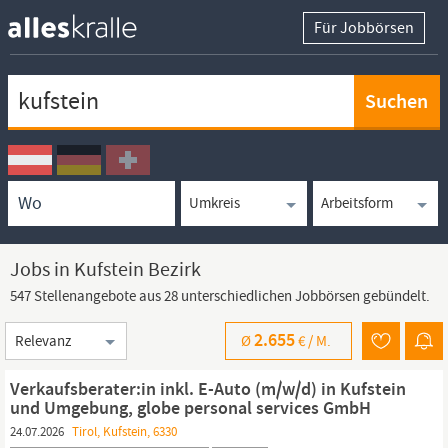
Für Jobbörsen
Keywortsuche
Ortssuche
Umkreissuche
Arbeitsform
Jobs in Kufstein Bezirk
547 Stellenangebote aus 28 unterschiedlichen Jobbörsen gebündelt.
Sortierung
2.655
Ø
€ /
M.
Verkaufsberater:in inkl. E-Auto (m/w/d) in Kufstein
und Umgebung, globe personal services GmbH
24.07.2026
Tirol, Kufstein, 6330