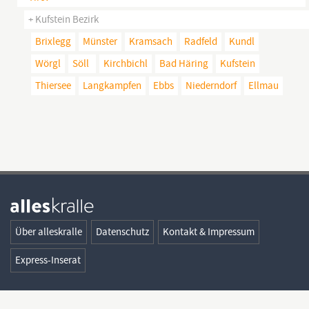
+ Kufstein Bezirk
Brixlegg
Münster
Kramsach
Radfeld
Kundl
Wörgl
Söll
Kirchbichl
Bad Häring
Kufstein
Thiersee
Langkampfen
Ebbs
Niederndorf
Ellmau
Über alleskralle
Datenschutz
Kontakt & Impressum
Express-Inserat