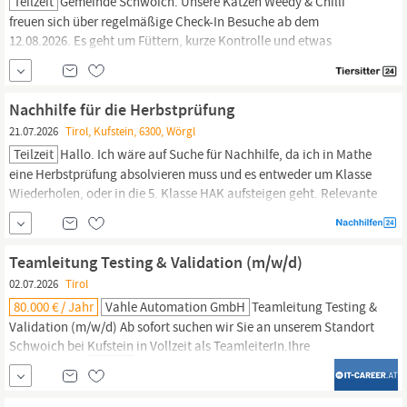
Teilzeit
Gemeinde Schwoich. Unsere Katzen Weedy & Chilli
freuen sich über regelmäßige Check-In Besuche ab dem
12.08.2026. Es geht um Füttern, kurze Kontrolle und etwas
Gesellschaft. Die genauen Zeiten und Verfügbarkeiten sind in
unserem Profil hinterlegt. Daran können Sie sich gut orientieren.
Wir wünschen uns eine zuverlässige Person mit Erfahrung in der
Nachhilfe für die Herbstprüfung
Katzenbetreuung und...
21.07.2026
Tirol, Kufstein, 6300, Wörgl
Teilzeit
Hallo. Ich wäre auf Suche für Nachhilfe, da ich in Mathe
eine Herbstprüfung absolvieren muss und es entweder um Klasse
Wiederholen, oder in die 5. Klasse HAK aufsteigen geht. Relevante
Themen sind unter anderem Integralrechnung,
Differenzialrechnung, Kosten und Preis Theorie, Statistik etc. Falls
es für Sie gehen würde, bräuchte ich ab dem 1. August Nachhilfe.
Teamleitung Testing & Validation (m/w/d)
Ich freue...
02.07.2026
Tirol
80.000 € / Jahr
Vahle Automation GmbH
Teamleitung Testing &
Validation (m/w/d) Ab sofort suchen wir Sie an unserem Standort
Schwoich bei
Kufstein
in Vollzeit als TeamleiterIn.Ihre
AufgabenVerantwortung für den Bereich Testing & Validation in
den Fachgebieten Leistungselektronik, Kommunikation sowie
SteuerungstechnikStrategische Planung, Weiterentwicklung und