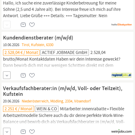
Hallo, ich suche eine zuverlässige Kinderbetreuung für meine
Söhne (2,5 und 4 Jahre alt). Bei Interesse freue ich mich auf ihre
Antwort. Liebe Grüße +++ Details: +++ Tagesmutter: Nein
Kundendienstberater (m/w/d)
10.06.2026
Tirol, Kufstein, 6330
2.528,04 € / Monat
ACTIEF JOBMADE GmbH
2.528,04
brutto/Monat Kontaktdaten Haben wir dein Interesse geweckt?
Dann bewirb dich mit nur wenigen Schritten direkt mit dem
Button JETZT BEWERBEN über unser online
Bewerbungsformular. Wir freuen uns auf deine Bewerbung!
Einsatzort
Kufstein
Anforderungsprofil Der Stelle entsprechende
Verkaufsfachberater:in (m/w/d, Voll- oder Teilzeit),
Deutschkenntnisse Kaufmännische oder techn. Ausbildung -
Kufstein
gerne auch...
20.06.2026
Niederösterreich, Mödling, 2334, Vösendorf
2.251 € / Monat
WEIN & CO
Mitarbeiter:innenrabatte • Flexible
Arbeitszeitmodelle Sichere auch du dir deine perfekte Work-Wine-
Balance und bewirb dich als Verkaufsfachberater:in (m/w/d, Voll-
oder Teilzeit) für unsere Filialen in
Kufstein!
Deine Aufgaben: •
Kund:innenberatung und aktiver Verkauf • Mitgestaltung und