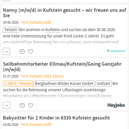
Gute Verkehrsanbindung Mitarbeiter­rabatte Freizeit und Sport
Learning & Development Die Sparkasse
Kufstein
mit ihren rund...
Nanny (m/w/d) in Kufstein gesucht – wir freuen uns auf
Sie
30.06.2026
Tirol, Kufstein, 6330
Teilzeit
Wir wohnen in
Kufstein
und suchen ab dem 30.06.2026
eine liebe Unterstützung für unser Kind (unter 2 Jahre). Es geht
um regelmäßige Betreuung bei uns zuhause, ganz entspannt und
alltagsnah. In unserem Profil finden Sie die Infos zu den Zeiten
und zur Verfügbarkeit, daran können Sie sich gut orientieren. Uns
ist wichtig, dass Sie
Seilbahnmitarbeiter Ellmau/Kufstein/Going Ganzjahr
(m/w/d)
31.07.2026
Tirol, Kufstein, 6352, Ellmau
2.360 € / Monat
Bergbahnen Wilder Kaiser GmbH
Vollzeit
Wir
suchen für die Betreuung unserer Liftanlagen zuverlässige
Mitarbeiter als Liftbedienstete / Quereinsteiger (m|w|d) Deine
Benefits: einen wunderschönen Arbeitsplatz inmitten der Skiwelt
Wilder Kaiser - Brixental die Position ist eine Jahresstelle
qualitativ hochwertige Dienstbekleidung täglicher Arbeitsshuttle
Babysitter für 2 Kinder in 6330 Kufstein gesucht
in der Wintersaison von Thierseevon Ellmau eine Vielzahl...
10.06.2026
Tirol, Kufstein, 6330