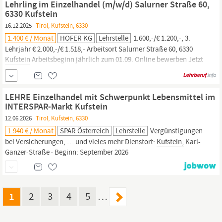
Lehrling im Einzelhandel (m/w/d) Salurner Straße 60,
Etablierung von...
6330 Kufstein
16.12.2025
Tirol, Kufstein, 6330
1.400 € / Monat
HOFER KG
Lehrstelle
1.600,-/€ 1.200,-, 3.
Lehrjahr € 2.000,-/€ 1.518,- Arbeitsort ​Salurner Straße 60, 6330
Kufstein​​
Arbeitsbeginn jährlich zum 01.09.​ Online bewerben Jetzt
online bewerben und folgende Unterlagen hochladen: Lebenslauf
Zeugnis letzte abgeschlossene Schulstufe bzw. Semesterzeugnis
LEHRE Einzelhandel mit Schwerpunkt Lebensmittel im
INTERSPAR-Markt Kufstein
12.06.2026
Tirol, Kufstein, 6330
1.940 € / Monat
SPAR Österreich
Lehrstelle
Vergünstigungen
bei Versicherungen, … und vieles mehr Dienstort:
Kufstein,
Karl-
Ganzer-Straße · Beginn: September 2026
1
2
3
4
5
…