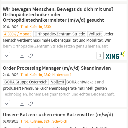
Umsetzung einer attraktiven Warenpräsentation •
Wir bewegen Menschen. Bewegst du dich mit uns?
Warenannahme,...
Orthopädietechniker oder
Orthopädietechnikermeister (m/w/d) gesucht
09.07.2026
Tirol, Kufstein, 6330
4.500 € / Monat
Orthopädie-Zentrum Striede
Vollzeit
Jeder
Mensch verdient maximale Lebensqualität und Mobilität. Wir
beim Orthopädie-Zentrum Striede setzen genau hier an: Mit
modernster Technik, handwerklichem Feingefühl und viel Herz
1
fertigen wir maßgeschneiderte Hilfsmittel. Um unser Team zu
verstärken, suchen wir eine leidenschaftliche Persönlichkeit für
Order Processing Manager (m/w/d) Skandinavien
unsere Werkstatt. Aufgaben Das ist dein Wirkungskreis:
24.07.2026
Tirol, Kufstein, 6342, Niederndorf
Handwerk...
BORA Gruppe Österreich
Vollzeit
BORA entwickelt und
produziert Premium-Kücheneinbaugeräte mit intelligenten
Technologien, hohem Designanspruch und echter Leidenschaft.
Vom revolutionären Kochfeldabzug über den Profi-
Dampfbackofen BORA X BO bis hin zu Kühl- und Gefriersystemen
sowie Beleuchtung: Unser Portfolio wächst stetig - genauso wie
Unsere Katzen suchen einen Katzensitter (m/w/d)
unser Anspruch an Qualität, Perfektion und Innovation. Das
06.08.2026
Tirol, Kufstein, 6334, Schwoich
Team...