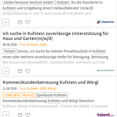
Globe Personal Services GmbH
Vollzeit
für die Standorte in
Kufstein
und Umgebung eine/n Verkaufsberater (m/w/d):
Verkaufsberater:in inkl. E-Auto (m/w/d) in
Kufstein
und
Umgebung Deine Aufgaben: Promotion unserer innovativen
Produkte Markenbotschafter bei unseren Handelspartnern Aktive
Neukundengewinnung Beratung bestehender Kunden
Ich suche in Kufstein zuverlässige Unterstützung für
Verkaufstätigkeit an mehreren Standorten
Haus und Garten(m/w/d)
06.08.2026
Tirol, Kufstein, 6330
Teilzeit
Servus, ich suche für meinen Privathaushalt in
Kufstein
einen oder mehrere zuverlässinge Helfer für Reinigung, Betreuung
des Hauses bei Abwesenheit, Gartenarbeiten, eventuell auch für
handwerkliche Arbeiten. Die Bezahlung kann sofort oder auch
monatlich erfolgen und ist abhängig von der jeweiligen Tätigkeit.
Kommerzkundenbetreuung Kufstein und Wörgl
11.06.2026
Tirol, Kufstein, 6300, Wörgl
3.666,86 € / Monat
Sparkasse Kufstein
Kommerzkundenbetreuung
Kufstein
und Wörgl Dienstort:
Kufstein,
Wörgl Arbeitszeitausmaß: Vollzeit Berufsfeld: Corporate
banking Unternehmen: Sparkasse
Kufstein
Work-Life-Balance