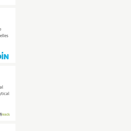
e
elles
al
ytical