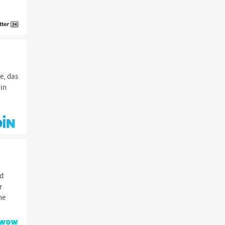
e, das
 in
nd
r
he