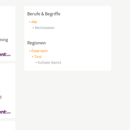
Berufe & Begriffe
+ Alle
+ Rechtswesen
rning
Regionen
+ Österreich
+ Tirol
+ Kufstein Bezirk
g
d