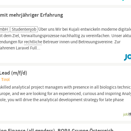
) mit mehrjähriger Erfahrung
GmbH
Studentenjob
Über uns Wir bei Kujali entwickeln moderne digital
it dem Ziel, Verwaltungsprozesse nachhaltig zu vereinfachen. Unser aktu
wendungen für
rechtliche
Betreuer innen und Betreuungsvereine. Zur
ahrenen Laravel Full...
 Lead (m/f/d)
 Tirol
skilled analytical project managers with presence in all biologics technic
urope, and we are looking for an experienced, curious and inspiring Anal
 role, you will drive the analytical development strategy for late phase
ion Finance (all genders), BORA Gruppe Österreich