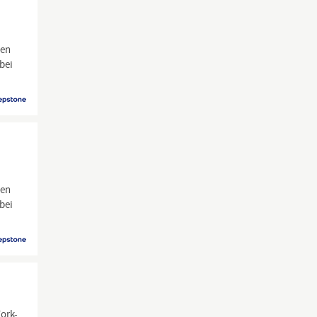
sen
bei
sen
bei
ork-