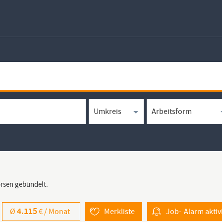
örsen gebündelt.
4.115
Ø
€ /
Monat
Merkliste
Job-
Alarm
aktiv