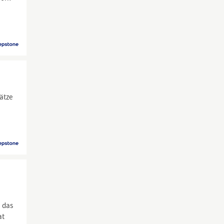
ätze
, das
at