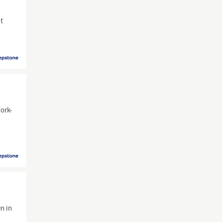
it
ork-
n in