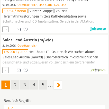
03.07.2026
Oberösterreich, Linz Stadt, 4027, Linz
3.275 € / Monat
Vinzenz Gruppe
Vollzeit
Herzrhythmusstörungen mittels Katheterablation sowie
Schrittmacher und ICD-Implantation. Gerade in der Ablation,
Implantation und im Bereich des Lungenhochdrucks gehören wir
zu den größten Abteilungen in Österreich. Bei der Akutversorgung
von Herzinfarkten ist unsere Abteilung der größte Versorger in
Sales Lead Austria (m/w/d)
Oberösterreich.
Unterstützen Sie das bestehende...
27.07.2026
Oberösterreich
125.000 € / Jahr
Healthcare IT - Österreich Wir suchen aktuell:
Sales Lead Austria (m/w/d) |
Oberösterreich
Im österreichischen
Gesundheits- und Sozialwesen vollzieht sich ein tiefgreifender
Digitalisierungsschub - und unser Klient ist mittendrin: als einer
der renommiertesten IT-Spezialisten für Krankenhäuser,
Pflegeeinrichtungen und
1
2
3
4
5
…
Berufe & Begriffe
+ Alle