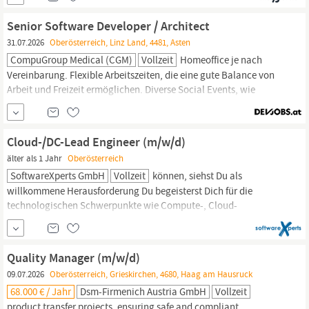
Attraktiver, modern ausgestatteter Arbeitsplatz in
Oberösterreich
Ein verantwortungsvolles und aktiv gestaltbares Aufgabengebiet
Senior Software Developer / Architect
Werteorientiertes Betriebs- und...
31.07.2026
Oberösterreich, Linz Land, 4481, Asten
CompuGroup Medical (CGM)
Vollzeit
Homeoffice je nach
Vereinbarung. Flexible Arbeitszeiten, die eine gute Balance von
Arbeit und Freizeit ermöglichen. Diverse Social Events, wie
mehrtägige Abteilungsausflüge, Sommerfeste und
Weihnachtsfeiern, die den Teamgeist stärken. Digitales Feel Good
Management
mit vielfältigen Angeboten für Deine Gesundheit, z.
Cloud-/DC-Lead Engineer (m/w/d)
B. Home-Workouts, Ernährungsberatung...
älter als 1 Jahr
Oberösterreich
SoftwareXperts GmbH
Vollzeit
können, siehst Du als
willkommene Herausforderung Du begeisterst Dich für die
technologischen Schwerpunkte wie Compute-, Cloud-
Integration-, Basic Security-, Advanced-Security-, Backup-,
Disaster Recovery-Services, etc. Die Automatisierung für ein
übergreifendes Multi Cloud
Management
im Betrieb zählt
Quality Manager (m/w/d)
ebenfalls zu Deinem Aufgabengebiet Mit Deiner...
09.07.2026
Oberösterreich, Grieskirchen, 4680, Haag am Hausruck
68.000 € / Jahr
Dsm-Firmenich Austria GmbH
Vollzeit
product transfer projects, ensuring safe and compliant