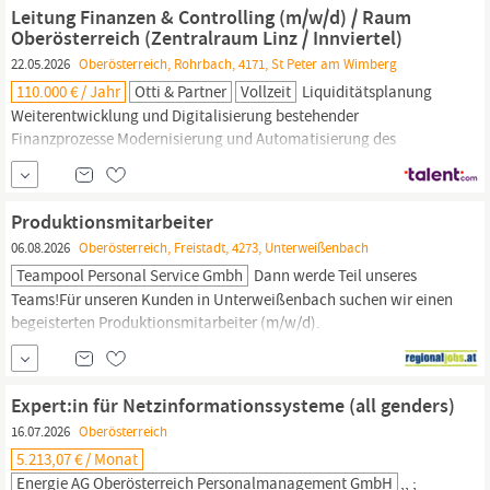
Bereich Ansprechpartner:in für Werbeagenturen und
Leitung Finanzen & Controlling (m/w/d) / Raum
Geschäftspartner in
Oberösterreich,
Salzburg und Wien...
Oberösterreich (Zentralraum Linz / Innviertel)
22.05.2026
Oberösterreich, Rohrbach, 4171, St Peter am Wimberg
110.000 € / Jahr
Otti & Partner
Vollzeit
Liquiditätsplanung
Weiterentwicklung und Digitalisierung bestehender
Finanzprozesse Modernisierung und Automatisierung des
Reportings Aufbau eines KPI-basierten
Management-Dashboards
Einführung bzw. Optimierung von ERP- und BI-Systemen
Implementierung datengetriebener Entscheidungsgrundlagen
Produktionsmitarbeiter
Analyse von Effizienzpotenzialen und Prozessoptimierung
06.08.2026
Oberösterreich, Freistadt, 4273, Unterweißenbach
Teampool Personal Service Gmbh
Dann werde Teil unseres
Teams!Für unseren Kunden in Unterweißenbach suchen wir einen
begeisterten Produktionsmitarbeiter (m/w/d).
Produktionsmitarbeiter (m/w/d) StandortUnterweißenbach,
Oberösterreich
Arbeitszeit 40.0 Stunden/Woche Dich
begeistertBedienung von Produktionsanlagen und Maschinen mit
Expert:in für Netzinformationssysteme (all genders)
Sorgfalt und
16.07.2026
Oberösterreich
5.213,07 € / Monat
Energie AG Oberösterreich Personalmanagement GmbH
,, ;