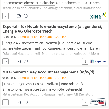
renommiertes
oberösterreichisches
Unternehmen mit 100 Jahren
Tradition in der Gebäude- und Anlagentechnik, bietet umfassende
Lösungen in den Bereichen Elektro-, Kommunikations- und
Sicherheitstechnik sowie Heizungs-, Klima-, Lüftungs- und
Sanitärtechnik an. Mit unseren Standorten sind wir stets nah bei
Expert:in für Netzinformationssysteme (all genders),
unseren Kunden und
Energie AG Oberösterreich
16.07.2026
Oberösterreich, Linz Stadt, 4020, Linz
Energie AG Oberösterreich
Vollzeit
Die Energie AG ist eine
sichere Arbeitgeberin mit Top-Karrierechancen und einem klaren
Fokus auf Nachhaltigkeit. Mit ihren vielseitigen Aufgabenfeldern –
von Energie bis Entsorgung – bietet sie ein zukunftsorientiertes
1
Arbeitsumfeld. Für unserTochterunternehmen Energie AG
Oberösterreich
Services und Digital Solutions GmbH, IT &
Mitarbeiter:in Key Account Management (m/w/d)
08.05.2026
Oberösterreich, Linz Stadt, 4010, Linz
Tips Zeitungs GmbH Co KG
Vollzeit
Büro oder aufs
Smartphone. Tips ist die Stimme von
Oberösterreich!
Mitarbeiter:in Key Account
Management
; (m/w/d) Dienstort:
Linz, Vollzeit Ihre Aufgaben: Betreuung und strategischer Ausbau
2
bestehender Key Accounts Aktive Neukundenakquise im B2B-