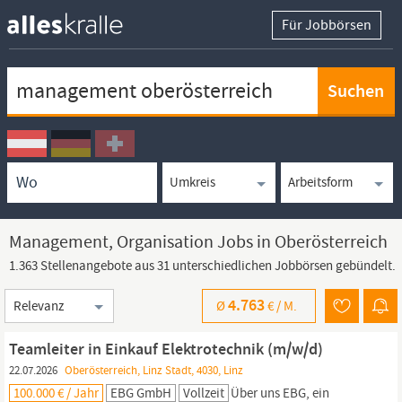
Für Jobbörsen
Keywortsuche
Ortssuche
Umkreissuche
Arbeitsform
Management, Organisation Jobs in Oberösterreich
1.363 Stellenangebote aus 31 unterschiedlichen Jobbörsen gebündelt.
Sortierung
4.763
Ø
€ /
M.
Teamleiter in Einkauf Elektrotechnik (m/w/d)
22.07.2026
Oberösterreich, Linz Stadt, 4030, Linz
100.000 € / Jahr
EBG GmbH
Vollzeit
Über uns EBG, ein