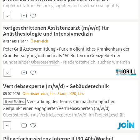
implementation. Ensuring supplier and raw material quality
through oversight of approval processes, monitoring, and
management
of pet food safety risks. Responsibility for non-
conformance
management,
audits, CAPA, and customer
fortgeschrittenen Assistenzarzt (m/w/d) für
complaints, as well as ensuring compliance readiness,...
Anästhesiologie und Intensivmedizin
älter als 1 Jahr
Österreich
Peter Grill Ärztevermittlung - Für ein öffentliches Krankenhaus der
Grundversorgung mit mehr als 150 Betten im Grenzgebiet der
Bundesländer
Oberösterreich
- Niederösterreich, suchen wir einen
fortgeschrittenen Assistenzarzt (m/w/d) für Anästhesiologie und
Intensivmedizin Bei Interesse / Eignung: Leitung OP-
Management
oder Organisation...
Vertriebsexperte (m/w/d) - Gebäudetechnik
09.07.2026
Oberösterreich, Linz Stadt, 4020, Linz
RentSales
Verstärkung des Teams zum nächstmöglichen
Zeitpunkt einen engagierten Vertriebsexperten (m/w/d)
Oberösterreich
Als Vertriebsexperte (m/w/d) im Projektgeschäft
Gebäudetechnik entwickeln Sie Märkte und Projekte, bevor
Leistungsverzeichnisse entstehen – in enger Zusammenarbeit mit
Bauherren und Elektroplanern. Sie positionieren unsere
Pflegefachassistenz Interne II (30-40h/Woche)