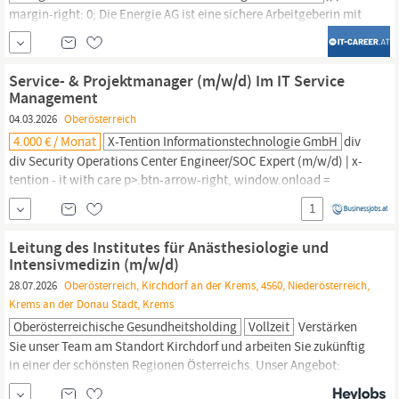
margin-right: 0; Die Energie AG ist eine sichere Arbeitgeberin mit
Top-Karrierechancen und einem klaren Fokus auf Nachhaltigkeit.
Mit ihren vielseitigen Aufgabenfeldern - von Energie bis
Entsorgung - bietet sie ein zukunftsorientiertes Arbeitsumfeld. Für
Service- & Projektmanager (m/w/d) Im IT Service
unser Tochterunternehmen Energie AG
Oberösterreich
Services
Management
und Digital Solutions GmbH, IT &
04.03.2026
Oberösterreich
4.000 € / Monat
X-Tention Informationstechnologie GmbH
div
div Security Operations Center Engineer/SOC Expert (m/w/d) | x-
tention - it with care p>.btn-arrow-right, window.onload =
function () Service- & Projektmanager (m/w/d) Im IT Service
1
Management
Graz, Klagenfurt, Salzburg, Wels, Wien Intro Deine
persönliche Ansprechpartnerin Caroline EngljähringerHuman
Leitung des Institutes für Anästhesiologie und
ResourcesKlicken zum Anzeigen der E-Mail...
Intensivmedizin (m/w/d)
28.07.2026
Oberösterreich, Kirchdorf an der Krems, 4560, Niederösterreich,
Krems an der Donau Stadt, Krems
Oberösterreichische Gesundheitsholding
Vollzeit
Verstärken
Sie unser Team am Standort Kirchdorf und arbeiten Sie zukünftig
in einer der schönsten Regionen Österreichs. Unser Angebot:
Führung eines hochmotivierten, fachlich kompetenten Teams