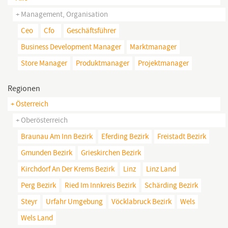
+ Management, Organisation
Ceo
Cfo
Geschäftsführer
Business Development Manager
Marktmanager
Store Manager
Produktmanager
Projektmanager
Regionen
+ Österreich
+ Oberösterreich
Braunau Am Inn Bezirk
Eferding Bezirk
Freistadt Bezirk
Gmunden Bezirk
Grieskirchen Bezirk
Kirchdorf An Der Krems Bezirk
Linz
Linz Land
Perg Bezirk
Ried Im Innkreis Bezirk
Schärding Bezirk
Steyr
Urfahr Umgebung
Vöcklabruck Bezirk
Wels
Wels Land