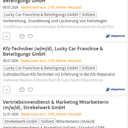
Beteiligungs GmbH
09.07.2026
Niederösterreich, 2700, Wiener Neustadt
Lucky Car Franchise & Beteiligungs GmbH
Vollzeit
Vorbereitung, Grundierung und Lackierung von Fahrzeugen
Sorgfältige und eigenständige Arbeitsweise sowie ein Auge fürs
Detail Teamfähigkeit und Zuverlässigkeit sowie ein hohes Maß an
Qualitätsbewusstsein Berufserfahrung Voll/Teilzeit
Betriebsausflüge und Teamevents – Gemeinsame Spritztouren
Kfz-Techniker (w/m/d), Lucky Car Franchise &
und Boxenstopps Fundierte Aus...
Beteiligungs GmbH
09.07.2026
Niederösterreich, 2700, Wiener Neustadt
Lucky Car Franchise & Beteiligungs GmbH
Vollzeit
(Lehrabschluss Kfz-Techniker:in) Erfahrung in der Kfz-Reparatur
mehrerer Marken Führerschein B Gute Deutschkenntnisse
Teamfähigkeit und Freude an der Arbeit Voll/Teilzeit LUCKY-
Chance Betriebsausflüge und Teamevents – Gemeinsame
Spritztouren und Boxenstopps Fundierte Aus- und
Vertriebsinnendienst & Marketing Mitarbeiterin
Weiterbildungsmöglichkeiten – Tuning für...
(m/w/d), Strebelwerk GmbH
31.07.2026
Niederösterreich, 2700, Wiener Neustadt
Strebelwerk GmbH
Vollzeit
Mitarbeiterin (m/w/d)
Vertriebsinnendienst & Marketing Vollzeit | Standort GEBE-