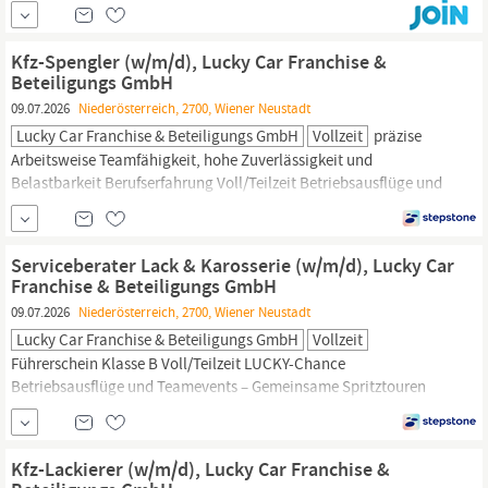
Dienstbeginn: ab sofort Dienstort: Bezirk Mindestentgeltangaben
Das Mindestentgelt für die Stelle als
Maschinenschlosser
(m/w/d)
beträgt EUR 3.131,25 brutto auf Basis Vollzeit KONTAKT: Bitte...
Kfz-Spengler (w/m/d), Lucky Car Franchise &
Beteiligungs GmbH
09.07.2026
Niederösterreich, 2700, Wiener Neustadt
Lucky Car Franchise & Beteiligungs GmbH
Vollzeit
präzise
Arbeitsweise Teamfähigkeit, hohe Zuverlässigkeit und
Belastbarkeit Berufserfahrung Voll/Teilzeit Betriebsausflüge und
Teamevents – Gemeinsame Spritztouren und Boxenstopps
Fundierte Aus- und Weiterbildungsmöglichkeiten – Tuning für
dein Wissen Zusammenarbeit in einem dynamischen Team mit
Serviceberater Lack & Karosserie (w/m/d), Lucky Car
familiären Strukturen und...
Franchise & Beteiligungs GmbH
09.07.2026
Niederösterreich, 2700, Wiener Neustadt
Lucky Car Franchise & Beteiligungs GmbH
Vollzeit
Führerschein Klasse B Voll/Teilzeit LUCKY-Chance
Betriebsausflüge und Teamevents – Gemeinsame Spritztouren
und Boxenstopps Fundierte Aus- und
Weiterbildungsmöglichkeiten – Tuning für dein Wissen
Zusammenarbeit in einem dynamischen Team mit familiären
Kfz-Lackierer (w/m/d), Lucky Car Franchise &
Strukturen und flachen Hierarchien – Kein Stau, freie Fahrt