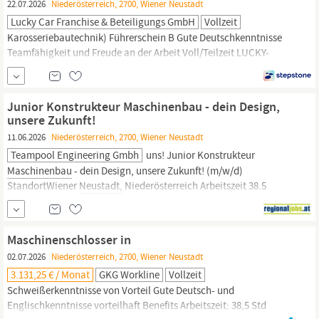
22.07.2026
Niederösterreich, 2700, Wiener Neustadt
Lucky Car Franchise & Beteiligungs GmbH
Vollzeit
Karosseriebautechnik) Führerschein B Gute Deutschkenntnisse
Teamfähigkeit und Freude an der Arbeit Voll/Teilzeit LUCKY-
Chance Betriebsausflüge und Teamevents – Gemeinsame
Spritztouren und Boxenstopps Fundierte Aus- und
Weiterbildungsmöglichkeiten – Tuning für dein Wissen
Junior Konstrukteur Maschinenbau - dein Design,
Zusammenarbeit in einem dynamischen Team mit
unsere Zukunft!
11.06.2026
Niederösterreich, 2700, Wiener Neustadt
Teampool Engineering Gmbh
uns! Junior Konstrukteur
Maschinenbau
- dein Design, unsere Zukunft! (m/w/d)
StandortWiener
Neustadt,
Niederösterreich Arbeitszeit 38.5
Stunden/Woche Dich begeistertSelbstständiges Erstellen von
KonstruktionenDurchführen technischer Berechnungen und FEM-
AnalysenErstellen von Fertigungsunterlagen und...
Maschinenschlosser in
02.07.2026
Niederösterreich, 2700, Wiener Neustadt
3.131,25 € / Monat
GKG Workline
Vollzeit
Schweißerkenntnisse von Vorteil Gute Deutsch- und
Englischkenntnisse vorteilhaft Benefits Arbeitszeit: 38,5 Std