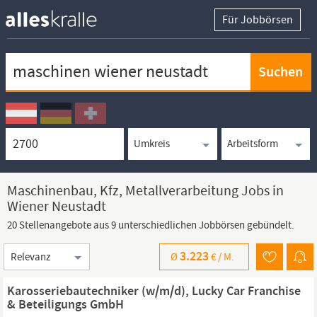
Für Jobbörsen
Keywortsuche
Ortssuche
Umkreissuche
Arbeitsform
Maschinenbau, Kfz, Metallverarbeitung Jobs in
Wiener Neustadt
20 Stellenangebote aus 9 unterschiedlichen Jobbörsen gebündelt.
Sortierung
3.223
Ø
€ /
M.
Karosseriebautechniker (w/m/d), Lucky Car Franchise
& Beteiligungs GmbH