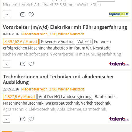
Niederösterreich Arbeitszeit 38.5 Stunden/Woche Dich
begeistertEntwicklung neuer Konzept- und Produktideen, sowie
Verbesserung und Weiterentwicklung von bestehenden
Konstruktionen in 3DKalkulieren und Abschätzen von
Vorarbeiter (m/w/d) Elektriker mit Führungserfahrung
KonstruktionsumfängenDurchführen technischer...
09.06.2026
Niederösterreich, 2700, Wiener Neustadt
3.397,52 € / Monat
Powerserv Austria
Vollzeit
Für einen
erfolgreichen
Maschinenbaubetrieb
im Raum Wr.
Neustadt
suchen wir ab sofort eine:n Vorarbeiter:in mit Führungserfahrung
Ihre Aufgaben Sicherstellung eines reibungslosen und
termingerechten Produktionsablaufs Fachliche und
disziplinarische Führung, Förderung und Entwicklung eines
Technikerinnen und Techniker mit akademischer
Teams von ca. 10 bis 20
Ausbildung
22.05.2026
Niederösterreich, 2700, Wiener Neustadt
4.827,9 € / Monat
Amt Der NÖ Landesregierung
Bautechnik,
Maschinenbautechnik,
Wasserbautechnik, Verkehrstechnik,
Agrartechnik, Elektrotechnik, Abfallchemie, Lärmtechnik,
Technische Chemie und Verfahrenstechnik, Luftfahrt,
Strahlenschutz, Luftreinhaltetechnik, Bädertechnik, Naturschutz,
Geologie Sicherheits- und Umwelttechnik : Sicherheitstechnik im