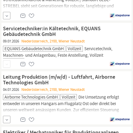
STREBEL steht seit Generationen für robuste, langlebige und
praxisgerechte Heiztechnik. Im Rahmen unserer
Wachstumsstrategie bauen wir unseren Vertrieb und unsere
Marktpräsenz konsequent aus. Zur Verstärkung unseres Teams in
Servicetechniker:in Kältetechnik, EQUANS
suchen wir eine...
Gebäudetechnik GmbH
09.07.2026
Niederösterreich, 2700, Wiener Neustadt
EQUANS Gebäudetechnik GmbH
Vollzeit
Servicetechnik,
Maschinen-
und Anlagenbau, Feste Anstellung, Vollzeit
Leitung Produktion (m/w/d) - Luftfahrt, Airborne
Technologies GmbH
04.07.2026
Niederösterreich, 2700, Wiener Neustadt
Airborne Technologies GmbH
Vollzeit
Die Umsetzung erfolgt
entweder in unseren Hangars am Flugplatz Ost oder direkt bei
unseren weltweit ansässigen Kunden. Zur effizienten Steuerung
von Einkauf und Produktion steht Ihnen ein modernes ERP-
System zur Verfügung. Leitung und Koordination des
Produktionsteams Planung und Steuerung von
Elektriker / Mechatroniker für Produktionsanlagen