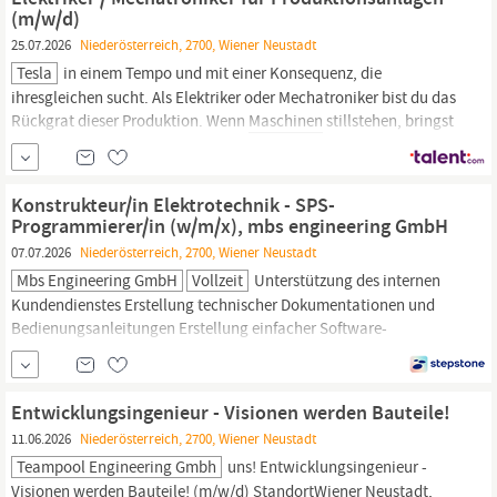
(m/w/d)
25.07.2026
Niederösterreich, 2700, Wiener Neustadt
Tesla
in einem Tempo und mit einer Konsequenz, die
ihresgleichen sucht. Als Elektriker oder Mechatroniker bist du das
Rückgrat dieser Produktion. Wenn
Maschinen
stillstehen, bringst
du sie wieder zum Laufen. Deine Arbeit hat direkten Einfluss
darauf, wie viele Fahrzeuge das Werk verlassen – und damit, wie
schnell wir gemeinsam eine sauberere Zukunft...
Konstrukteur/in Elektrotechnik - SPS-
Programmierer/in (w/m/x), mbs engineering GmbH
07.07.2026
Niederösterreich, 2700, Wiener Neustadt
Mbs Engineering GmbH
Vollzeit
Unterstützung des internen
Kundendienstes Erstellung technischer Dokumentationen und
Bedienungsanleitungen Erstellung einfacher Software-
Applikationen mit LabVIEW und SoMachine Abgeschlossene
technische Ausbildung (HTL, FH) im Bereich
Maschinenbau-
Automatisierungstechnik,
Elektrotechnik oder Mechatronik
Entwicklungsingenieur - Visionen werden Bauteile!
Umfassendes technisches Verständnis, z. B.
11.06.2026
Niederösterreich, 2700, Wiener Neustadt
Teampool Engineering Gmbh
uns! Entwicklungsingenieur -
Visionen werden Bauteile! (m/w/d) StandortWiener
Neustadt,