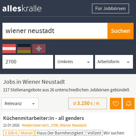
Für Jobbörsen
Keywortsuche
Ortssuche
Umkreissuche
Arbeitsform
Jobs in Wiener Neustadt
217 Stellenangebote aus 26 unterschiedlichen Jobbörsen gebündelt.
Sortierung
3.250
Ø
€ /
M.
Küchenmitarbeiter:in - all genders
22.07.2026
Niederösterreich, 2700, Wiener Neustadt
2.026 € / Monat
Haus Der Barmherzigkeit
Vollzeit
Wir suchen