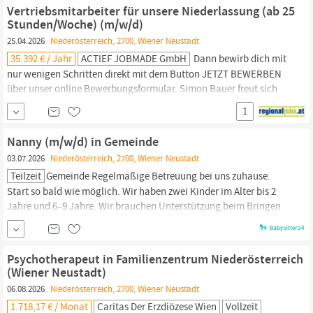
Beantworten von Kund:innenanfragen Reinigen der Filiale...
Vertriebsmitarbeiter für unsere Niederlassung (ab 25
Stunden/Woche) (m/w/d)
25.04.2026
Niederösterreich, 2700, Wiener Neustadt
35.392 € / Jahr
ACTIEF JOBMADE GmbH
Dann bewirb dich mit
nur wenigen Schritten direkt mit dem Button JETZT BEWERBEN
über unser online Bewerbungsformular. Simon Bauer freut sich
auf deine Bewerbung! Einsatzort Anforderungsprofil Ausbildung:
1
Abgeschlossenes Studium oder kaufmännische Ausbildung (z. B.
Lehre, HAK, HAS) oder eine vergleichbare Qualifikation....
Nanny (m/w/d) in Gemeinde
03.07.2026
Niederösterreich, 2700, Wiener Neustadt
Teilzeit
Gemeinde Regelmäßige Betreuung bei uns zuhause.
Start so bald wie möglich. Wir haben zwei Kinder im Alter bis 2
Jahre und 6–9 Jahre. Wir brauchen Unterstützung beim Bringen
und Abholen, beim Kochen und bei leichten Hausarbeiten. Auch
Hilfe bei den Hausaufgaben gehört dazu. Die genauen Zeiten und
Wochentage sind in...
Psychotherapeut in Familienzentrum Niederösterreich
(Wiener Neustadt)
06.08.2026
Niederösterreich, 2700, Wiener Neustadt
1.718,17 € / Monat
Caritas Der Erzdiözese Wien
Vollzeit