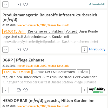
und zu Fenster. Die möglichen Tage und Zeiten stehen in meinem
Profil. Daran können Sie sich gut orientieren. Wichtig ist uns, dass
es zuverlässig klappt und alles...
Produktmanager:in Baustoffe Infrastrukturbereich
(m/w/d)
08.07.2026
Niederösterreich, 2700, Wiener Neustadt
90.000 € / Jahr
Die Karrierearchitekten
Vollzeit
Unser Kunde
begeistert seit Jahrzehnten seine Kunden mit
innovativen;Systemfertigteilprodukten. Das Unternehmen bietet
Lösungen auf höchstem;technischem Niveau für Bahn-, Straßen-,
3
Tunnel-, Hoch- und Industriebau. Hier;verbinden wir Sicherheit,
Umweltschutz und Kreativität. Wir suchen Dich – als Bindeglied
DGKP | Pflege Zuhause
zwischen Produktmanagement und Vertrieb.;Ob Du gerade erst...
29.05.2026
Niederösterreich, 2700, Wiener Neustadt
1.645,46 € / Monat
Caritas Der Erzdiözese Wien
Teilzeit
täglich einen Unterschied. Gutes tun und dabei Geld verdienen?
Klingt gut? Geht bei der Caritas! Unsere Station Pflege Zuhause
unterstützt Menschen dabei, so lange wie möglich in den eigenen
1
vier Wänden zu leben – mit Herzlichkeit, Verlässlichkeit und
echter Nähe. Zur Verstärkung unseres Teams freuen wir uns auf...
HEAD OF BAR (m/w/d) gesucht, Hilton Garden Inn
09.07.2026
Niederösterreich, 2700, Wiener Neustadt