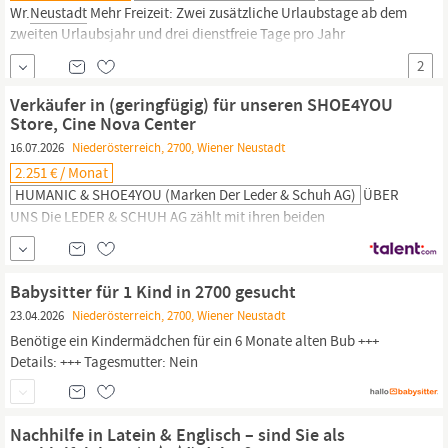
Wr.
Neustadt
Mehr Freizeit: Zwei zusätzliche Urlaubstage ab dem
zweiten Urlaubsjahr und drei dienstfreie Tage pro Jahr
(Karfreitag, 24.12., 31.12. bzw. Ersatz) Jobticket: Zuschuss bis zu €
2
506,40 pro Jahr für eine Öffi-Jahreskarte oder ein Klimaticket
nach dem vollendeten ersten Arbeitsjahr Vielfalt und
Verkäufer in (geringfügig) für unseren SHOE4YOU
Wertschätzung:
Store, Cine Nova Center
16.07.2026
Niederösterreich, 2700, Wiener Neustadt
2.251 € / Monat
HUMANIC & SHOE4YOU (Marken Der Leder & Schuh AG)
ÜBER
UNS Die LEDER & SCHUH AG zählt mit ihren beiden
Vertriebsmarken HUMANIC und SHOE4YOU zu einem der größten
Schuhhandelsunternehmen Europas. Das Unternehmen
beschäftigt rund 2.000 Mitarbeiter innen an etwa 200 Standorten
Babysitter für 1 Kind in 2700 gesucht
in neun Ländern (AT, DE, CZ, SK, HU, SI, HR, RO, BG). Die
23.04.2026
Niederösterreich, 2700, Wiener Neustadt
Unternehmenszentrale befindet sich in der steirischen
Benötige ein Kindermädchen für ein 6 Monate alten Bub +++
Landeshauptstadt Graz. Wir legen...
Details: +++ Tagesmutter: Nein
Nachhilfe in Latein & Englisch – sind Sie als