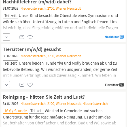
Nachhilfelehrer (m/w/d) dabei?
31.07.2026
Niederösterreich, 2700, Wiener Neustadt
Teilzeit
Unser Kind besucht die Oberstufe eines Gymnasiums und
würde sich über Unterstützung in Latein und Englisch freuen. Uns
ist wichtig, dass Sie geduldig erklären und auf individuelle Fragen
eingehen. Wir leben in der Gemeinde Der Unterricht soll im
Einzelunterricht stattfinden – entweder bei uns zuhause, bei Ihnen
oder...
Tiersitter (m/w/d) gesucht
30.07.2026
Niederösterreich, 2700, Wiener Neustadt
Teilzeit
Unsere beiden Hunde Ylvi und Molly brauchen ab und zu
liebevolle Betreuung. Wir wünschen uns jemanden, der gerne Zeit
mit Hunden verbringt und sich zuverlässig kümmert. Wir leben in
und suchen gelegentlich Unterstützung für Spaziergänge, Check-
In Besuche sowie Ganz- oder Halbtagesbetreuung.
Reinigung – hätten Sie Zeit und Lust?
31.07.2026
Niederösterreich, 2700, Wiener Neustadt, Niederösterreich
16 € / Stunde
Teilzeit
Wir sind in Gemeinde und suchen
Unterstützung für die regelmäßige Reinigung. Es geht um das
Sauberhalten von Oberflächen und Böden, Bad und WC sowie ab