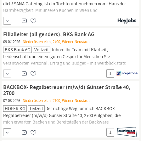
dich! SANA Catering ist ein Tochterunternehmen vom ;Haus der
Barmherzigkeit. Mit unseren Küchen in Wien und
Niederösterreich,;;versorgen wir Gesundheitseinrichtungen,
Betriebskantinen, Kindergärten und Schulen mit unseren täglich
frisch gekochten Speisen. Für unseren Standort in suchen wir
Filialleiter (all genders), BKS Bank AG
Verstärkung!
09.07.2026
Niederösterreich, 2700, Wiener Neustadt
BKS Bank AG
Vollzeit
führen Ihr Team mit Klarheit,
Leidenschaft und einem guten Gespür für Menschen Sie
verantworten Personal, Ertrag und Budget – mit Weitblick statt
Scheuklappen Sie betreuen aktiv Ihre Kund:innen, bewerten
1
Kreditrisiken und handeln verantwortungsbewusst Sie sind das
Gesicht der BKS Bank in und pflegen starke Netzwerke mit...
BACKBOX- Regalbetreuer (m/w/d) Günser Straße 40,
2700
07.08.2026
Niederösterreich, 2700, Wiener Neustadt
HOFER KG
Teilzeit
Der richtige Weg für mich BACKBOX-
Regalbetreuer (m/w/d) Günser Straße 40, 2700 Aufgaben, die
mich erwarten Backen und Bereitstellen der Backware
Organisieren und Bewirtschaften der Regale Präsentieren von
1
Obst und Gemüse sowie Durchführen von Qualitätskontrollen