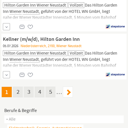
Hilton Garden Inn Wiener Neustadt
Vollzeit
Das Hilton Garden
Inn
Wiener
Neustadt,
geführt von der HOTEL WN GmbH, liegt
nahe der
Wiener
Neustädter Innenstadt, 5 Minuten vom Bahnhof
entfernt. Das Haus wurde im Februar 2019 eröffnet und sucht top
motivierte Mitarbeiter. Knapp 21 verschiedene Nationen arbeiten
in unserem internationalen Team und Vielfalt ist uns...
Kellner (m/w/d), Hilton Garden Inn
05.07.2026
Niederösterreich, 2700, Wiener Neustadt
Hilton Garden Inn Wiener Neustadt
Vollzeit
Das Hilton Garden
Inn
Wiener
Neustadt,
geführt von der HOTEL WN GmbH, liegt
nahe der
Wiener
Neustädter Innenstadt, 5 Minuten vom Bahnhof
entfernt. Das Haus wurde im Februar 2019 eröffnet und sucht top
motivierte Mitarbeiter. Knapp 21 verschiedene Nationen arbeiten
in unserem internationalen Team und Vielfalt ist uns...
1
2
3
4
5
…
Berufe & Begriffe
+ Alle