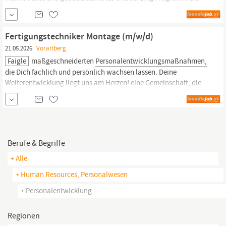
hin zu maßgeschneiderten
Personalentwicklungsmaßnahmen,
die Dich fachlich und persönlich wachsen lassen. Deine
Weiterentwicklung liegt uns am Herzen! eine Gemeinschaft, die
Fertigungstechniker Montage (m/w/d)
füreinander...
21.05.2026
Vorarlberg
Faigle
maßgeschneiderten
Personalentwicklungsmaßnahmen,
die Dich fachlich und persönlich wachsen lassen. Deine
Weiterentwicklung liegt uns am Herzen! eine Gemeinschaft, die
füreinander einsteht. Unsere Kultur ist geprägt durch Vertrauen,
Wertschätzung und Offenheit! ein Arbeitsumfeld, wo Deine Ideen
gefragt sind und Du etwas bewegen kannst!
Berufe & Begriffe
+ Alle
+ Human Resources, Personalwesen
+ Personalentwicklung
Regionen