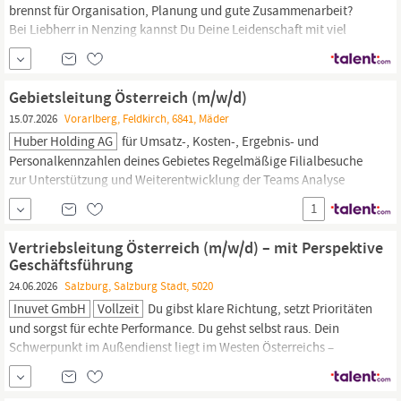
brennst für Organisation, Planung und gute Zusammenarbeit?
Bei Liebherr in Nenzing kannst Du Deine Leidenschaft mit viel
Vertrauen, Verantwortung und Weiterentwicklung ausleben und
aktiv mitgestalten. Lust Teil unserer zukünftigen Projekte in der
Personalentwicklung
zu sein?
Gebietsleitung Österreich (m/w/d)
15.07.2026
Vorarlberg, Feldkirch, 6841, Mäder
Huber Holding AG
für Umsatz-, Kosten-, Ergebnis- und
Personalkennzahlen deines Gebietes Regelmäßige Filialbesuche
zur Unterstützung und Weiterentwicklung der Teams Analyse
relevanter Kennzahlen (BI-Systeme) und Ableitung von
1
Optimierungsmaßnahmen Personaleinsatzplanung sowie
Recruiting,
Personalentwicklung
und Nachfolgeplanung
Vertriebsleitung Österreich (m/w/d) – mit Perspektive
Sicherstellung von Visual-Merchandising- und
Geschäftsführung
24.06.2026
Salzburg, Salzburg Stadt, 5020
Inuvet GmbH
Vollzeit
Du gibst klare Richtung, setzt Prioritäten
und sorgst für echte Performance. Du gehst selbst raus. Dein
Schwerpunkt im Außendienst liegt im Westen Österreichs –
Salzburg, Tirol,
Vorarlberg.
Du führst Verkaufsgespräche,
behandelst Einwände souverän und zeigst, wie erfolgreiche