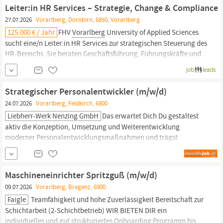
Abschlüsse entstehen. Du entwickelst neue Vertriebsstrategien,
Leiter:in HR Services – Strategie, Change & Compliance
erkennst Markt...
27.07.2026
Vorarlberg, Dornbirn, 6850, Vorarlberg
125.000 € / Jahr
FHV
Vorarlberg
University of Applied Sciences
sucht eine/n Leiter:in HR Services zur strategischen Steuerung des
HR-Bereichs. Sie beraten Geschäftsführung, Führungskräfte und
Mitarbeitende in relevanten HR-Themen und gestalten die
Hochschule als attraktiven Arbeitgeber. Sie leiten das HR-
Services-Team, verantworten Prozesse, Recht &
Strategischer Personalentwickler (m/w/d)
24.07.2026
Vorarlberg, Feldkirch, 6800
Liebherr-Werk Nenzing GmbH
Das erwartet Dich Du gestaltest
aktiv die Konzeption, Umsetzung und Weiterentwicklung
moderner
Personalentwicklungsmaßnahmen
und trägst
maßgeblich zur Förderung unserer Talente bei Als vertrauensvolle
Ansprechperson und Sparringpartner unterstützt und berätst du
Führungskräfte sowie Mitarbeitende in allen Fragen der
Maschineneinrichter Spritzguß (m/w/d)
09.07.2026
Vorarlberg, Bregenz, 6900
Faigle
Teamfähigkeit und hohe Zuverlässigkeit Bereitschaft zur
Schichtarbeit (2-Schichtbetrieb) WIR BIETEN DIR ein
individuelles und gut strukturiertes Onboarding Programm bis