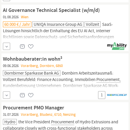
weiterentwickeln und optimieren Ansprechpartner:in für Prozess-,
System- und ERP-Fragen im Einkauf sein Tests vorbereiten,
AI Governance Technical Specialist (w/m/d)
durchführen und Releases begleiten Schulungsunterlagen...
01.08.2026
Wien
60.000 € / Jahr
UNIQA Insurance Group AG
Vollzeit
SaaS-
Lösungen hinsichtlich der Einhaltung des EU AI Act, interner
Richtlinien sowie Datenschutz- und Sicherheitsanforderungen
durch Du definierst und pflegst den konzernweiten AI Tool Stack,
einschließlich Modellen, Plattformen und KI-Services, in enger
Zusammenarbeit mit Enterprise Architecture, Information
Wohnbauberater:in wohn²
Security, Data Protection,
Procurement
und...
09.06.2026
Vorarlberg, Dornbirn, 6850
Dornbirner Sparkasse Bank AG
Dornbirn Arbeitszeitausmaß:
Vollzeit Berufsfeld: Finance Accounting, Immobilien
Procurement,
Kundenbetreuung Unternehmen: Dornbirner Sparkasse AG Work-
Life-Balance Learning & Development Freizeit und Sport Gute
1
Verkehrsanbindung Organisationen & Veranstaltungen Die
Dornbirner Sparkasse ist mit rund 350 Mitarbeiter:innen,
Procurement PMO Manager
insgesamt 13...
31.07.2026
Vorarlberg, Bludenz, 6710, Nenzing
Hydro
the Vice President
Procurement
of Hydro Extrusions and
collaborate closely with cross-functional stakeholders across