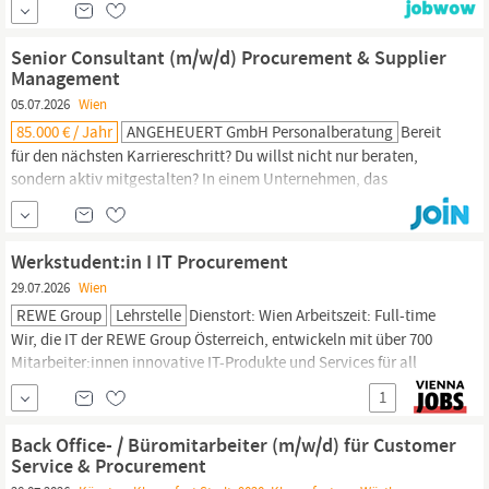
rund um Digitalisierung, Datenanalyse und
Lieferantenmanagement mit. Das Praktikum ist für bis zu 6
Senior Consultant (m/w/d) Procurement & Supplier
Monate in Vollzeit oder Teilzeit (ab 20...
Management
05.07.2026
Wien
85.000 € / Jahr
ANGEHEUERT GmbH Personalberatung
Bereit
für den nächsten Karriereschritt? Du willst nicht nur beraten,
sondern aktiv mitgestalten? In einem Unternehmen, das
nachhaltig agiert, Innovation lebt und mit dir gemeinsam die
Zukunft des
Procurement
& Supplier Management Transformation
Bereichs deiner Kunden gestaltet? Dann lies weiter! Unser
Werkstudent:in I IT Procurement
Auftraggeber
29.07.2026
Wien
REWE Group
Lehrstelle
Dienstort: Wien Arbeitszeit: Full-time
Wir, die IT der REWE Group Österreich, entwickeln mit über 700
Mitarbeiter:innen innovative IT-Produkte und Services für all
unsere Unternehmensbereiche im In- und Ausland und geben den
1
Ton für den modernen Handel an. Als Teil unseres IT
Procurement
Teams erhältst du spannende Einblicke in die Welt des
Back Office- / Büromitarbeiter (m/w/d) für Customer
strategischen
Service & Procurement