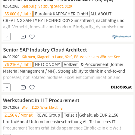
Begeisterung Talente (w/m/x...
02.04.2026
Salzburg, Salzburg Stadt, 5020
35.000 € / Jahr
Eurofunk KAPPACHER GmbH
ALL ABOUT:
CREATING SAFETY BY TECHNOLOGY Sinnstiftend, nachhaltig und
agil. Vernetzt, innovativ und modern. Einzigartig, dynamisch und
international. Mit 360°-Kommunikations- und Leitstellenlösungen
schaffen wir Sicherheit. Einsatzorganisationen, Industriekunden
und internationale Flughäfen zählen zu unserem
Senior SAP Industry Cloud Architect
Kundenportfolio. In der Symbiose aus Innovation, Qualität und...
04.06.2026
Kärnten, Klagenfurt Land, 9210, Pörtschach am Wörther See
76.216 € / Jahr
NETCONOMY
Vollzeit
&
Procurement
(former
Material Management / MM). Strong ability to think in end-to-end
processes, not isolated modules. Excellent communication and
collaboration skills in German (min. C1 level) and English (min.
B2 level). Ability to work independently and as part of an agile,
cross-functional team. Erfahrung 5+ years of experience as an
Werkstudent:in I IT Procurement
SAP...
30.07.2026
Wien, 1120, Wien Meidling
2.156 € / Monat
REWE Group
Teilzeit
Gehalt: ab EUR 2.156
brutto/Monat Unternehmensbeschreibung Als Teil unseres IT
Procurement
Teams erhältst du spannende Einblicke in die Welt
des strategischen IT-Einkaufs und arbeitest aktiv an Projekten