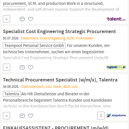
procurement,
SCM, and production Work in a structured,
independent, and self-driven manner Support the development of
consulting methods and participate in trainings and workshops
Requirements Advanced studies in Business Administration,
Supply Chain Management, or a related field. Initial practical
Specialist Cost Engineering Strategic Procurement
experience in
Procurement,
Supply Chain
05.07.2026
Steiermark, Graz Umgebung, 8130, Frohnleiten
Teampool Personal Service Gmbh
Für unseren Kunden, ein
technisches Unternehmen, suchen wir einen begeisterten
Specialist Cost Engineering Strategic
Procurement
(m/w/d).
Specialist Cost Engineering Strategic
Procurement
(m/w/d)
StandortFrohnleiten, Steiermark Arbeitszeit 38.5 Stunden/Woche
Ihr AufgabenbereichAufbau und Etablierung des Cost
Technical Procurement Specialist (w/m/x), Talentra
Engineerings im...
04.08.2026
Oberösterreich, Linz Stadt, 4020, Linz
Talentra
Als HR-Dienstleister und Berater in der
Personalbranche begeistert Talentra Kunden und Kandidaten
(w/m/x) in drei Kernbereichen durch flache Hierarchien, eine
branchenunübliche Empathie & Innovationswille sowie den
1
Einsatz modernster digitaler Mittel. Dadurch schafft Talentra ein
Ökosystem für Kandidaten (w/m/x) und Unternehmen, indem mit
EINKAUFSASSISTENZ - PROCUREMENT (m/w/d)