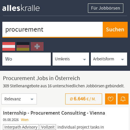
Für Jobbörsen
Keywortsuche
Ortssuche
Umkreissuche
Arbeitsform
Procurement Jobs in Österreich
309 Stellenangebote aus 16 unterschiedlichen Jobbörsen gebündelt.
Sortierung
6.646
Ø
€ /
M.
Internship - Procurement Consulting - Vienna
05.08.2026
Wien
Interpath Advisory
Vollzeit
individual project tasks in