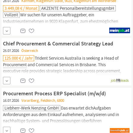
28.07.2026
Kärnten, Klagenfurt Stadt, 9020, Klagenfurt am Wörthersee
3.449,08 € / Monat
AKZENTE PersonalbereitstellungsgmbH
Vollzeit
Wir suchen für unseren Auftraggeber, ein
Industrieunternehmen in 9020 Klagenfurt, zum ehestmöglichen
Eintritt; Mitarbeiter (m/w/d) für Customer Service &
Procurement.
Sie bringen mit: abgeschlossene technische oder kaufmännische
Ausbildung, wie HAK, HTL, Lehre mit Berufserfahrung im
Chief Procurement & Commercial Strategy Lead
kaufmännischen / technischen Bereich erste Berufserfahrung im
25.07.2026
Österreich
Bereich
125.000 € / Jahr
Trident Services Australia is seeking a Head of
Procurement
and Commercial Services in Brisbane. This
executive role provides strategic leadership across
procurement,
commercial management, estimating, tendering and risk, driving
sustainable growth and governance through the pre-contract
and commercial lifecycle.
Procurement Process ERP Specialist (m/w/d)
16.07.2026
Vorarlberg, Feldkirch, 6800
Liebherr-Werk Nenzing GmbH
Das erwartet dichAufgaben
Anforderungen aus dem Einkauf aufnehmen, analysieren und in
nachhaltige System- und Prozesslösungen überführen
Einkaufsprozesse und ERP-Anwendungen kontinuierlich