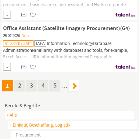
procurement,
business area, business unit, and Hydro corporate
teams. What you will be doing Business Planning, Performance
Management & Reporting Lead the governance and coordination
of the annual Business Plan for
procurement
across the Hydro...
Office Assistant (Satellite Imagery Procurement)(G4)
25.07.2026
Wien
51.384 € / Jahr
IAEA
Information TechnologyDatabase
AdministrationFamiliarity with databases and tools, for example,
Excel, Access, JIRA.Information ManagementGeographic
Information SystemBasic understanding of geospatial
data.
Procurement
ServicesProcurementTraining in accounting,
finance,
procurement
or a directly relevant field.
1
2
3
4
5
…
Berufe & Begriffe
+ Alle
+ Einkauf, Beschaffung, Logistik
+ Procurement